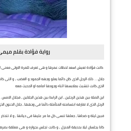
رواية فؤادة بقلم ميم
كانت فؤادة تعيش اسعد لحظات عمرها و هى تعرف للمرة الاولى معنى ان 
جلال … ذلك الرجل الذى كان دائما يعلو وجهه الجمود و الغضب ، و التى ك
الذى كانت تتشبث بملابسها اثناء وجودها امامه او الحديث معه
اين الصلة بين هذين الرجلين ، اين الرابط بين هذين الجلالين ، فجلال الامس 
الرجل الذى لا تفارقه ابتسامته المتأملة دائما فى وجهها ، جلال الحنون ا
فبين ليلة و ضحاها ، جعلها تنسى كل ما مر عليها فى حياتها ، و لا تتذك
كانا يجلسان ليلا بحديقة المنزل ، و كانت تجلس بجواره و هى معلقة بصرها