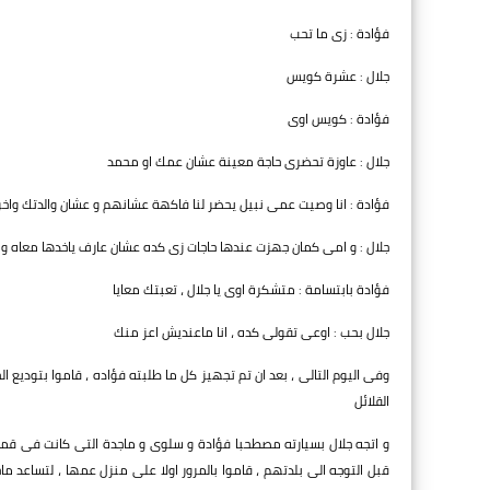
فؤادة : زى ما تحب
جلال : عشرة كويس
فؤادة : كويس اوى
جلال : عاوزة تحضرى حاجة معينة عشان عمك او محمد
فؤادة : انا وصيت عمى نبيل يحضر لنا فاكهة عشانهم و عشان والدتك واخوات
جلال : و امى كمان جهزت عندها حاجات زى كده عشان عارف ياخدها معاه و 
فؤادة بابتسامة : متشكرة اوى يا جلال ، تعبتك معايا
جلال بحب : اوعى تقولى كده ، انا ماعنديش اعز منك
وفى اليوم التالى ، بعد ان تم تجهيز كل ما طلبته فؤاده ، قاموا بتوديع 
القلائل
و اتجه جلال بسيارته مصطحبا فؤادة و سلوى و ماجدة التى كانت فى قمة س
قبل التوجه الى بلدتهم ، قاموا بالمرور اولا على منزل عمها ، لتساعد 