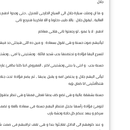
جلال
و ما ان وصلت سيارة جلال الى السياج الخارجى للمنزل ، حتى وجدوا ادهم و
العالية ، ليقول جلال : ياللا طيب دخلونا و اللا فاكرينا هنرجع تانى
ادهم : لا يا عمو ، لو رجعتوا تانى هاجى معاكم
ليأتيهم صوت حسنة و هى تقول بسعادة : و مين ده اللى هيخلى حد فيهم
لتسرع اليها فؤادة و تحتضنها بحب شديد قائلة : وحشتينى يا امى ، وحشت
حسنة بحب : و انتى يا بنتى وحشتينى اكتر ، المفروض اننا كلنا نكافئ عارف
ليأتى اليهم جلال و يحتضن امه و يقبل يديها ، ثم يضم فؤادة تحت جناحه
هتكأفئينى انا كمان بإيه
حسنة بشهقة عالية و هى تضع كف يدها تغطى فمها و هى تنظر بذهول الى 
لتومئ فؤادة رأسها بخجل فتنظر اليهم حسنة فى سعادة بالغة و تضمهم ا
سركم و يبعد عنكم كل حاجة وحشة يارب
و عند دلوفهم الى الداخل تفاجئوا بندا و هى تقف تراقبهم فى صمت شدي