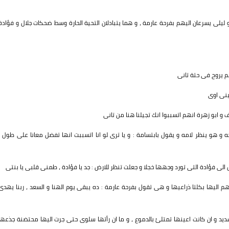
 ليلى يسرعان اليهم بفرحة عارمة ، و هما يتبادلان التحية الحارة وسط ضحكات جلال و فؤادة
 يروح فى حتة تانى
ينى اوى
 و ابو زهرة انهم اتسببوا انك تجيلنا هنا من تانى
 و هو ينظر لامه و يقول بابتسامة : و يا ترى لو انا اتسببت انها تفضل معانا على طول ،
فؤادة التى تورد وجهها خجلا و جعلت تنظر للارض : جد يا فؤادة ، طمنى قلبى يا بنتى
ليها بكلتا ذراعيها و هى تقول بفرحة عارمة : ده يبقى يوم الهنا و السعد ، ربنا يهدى
د و ان كانت اعينها تمتلئ بالدموع ، و ما ان رأتها سلوى حتى جرت اليها محتضنة جذعها