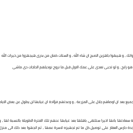
ك ، و هيبقوا جاهزين الصبح ان شاء الله ، و الستات كمان من بدرى هيجهزوا من خيرات الله
هو رايح ، و لو تحبى نعدى على عمك الاول قبل ما نروح نوديلهم الحاجات دى ماشى
الجميع بعد ان اوصاهم جلال على المزرعة ، و وعدتهم فؤادة ان غيابها لن يطول عن بعض الايام
عادتها بانها اخيرا ستلتقى باهلها بعد غيابها عنهم تلك الفترة الطويلة بالنسبة لها ، و
ماجدة حارس العقار على توصيل كل ما تم تجهيزه لاسرة عمها ، ثم اتجهوا بعد ذلك الى منزل