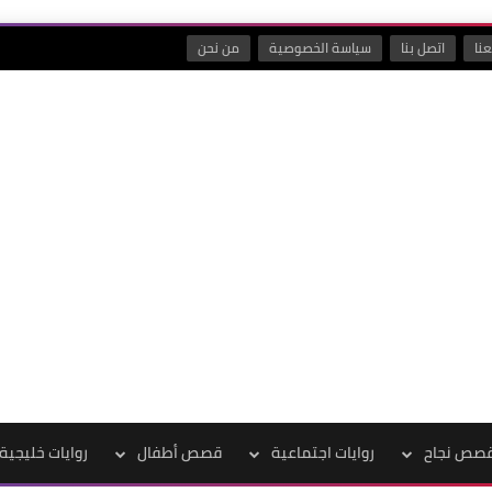
نا
اتصل بنا
سياسة الخصوصية
من نحن
صص نجاح
روايات اجتماعية
قصص أطفال
روايات خليجية