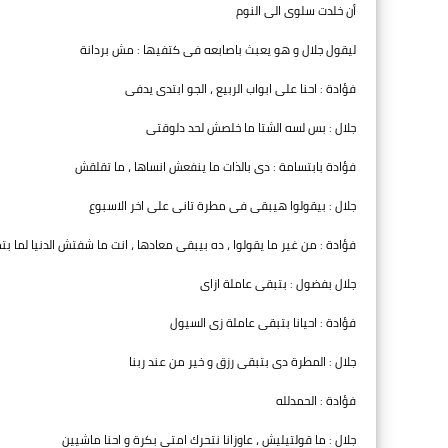
أن خلدت سلوى الى النوم
ليقول جلال و هو يعبث باصابعه فى كتفيها : مش بردانة
فؤادة : احنا على ابواب الربيع ، الجو ابتدى يدفى
جلال : بس لسه الشتا ما خلصش لحد دلوقتى
فؤادة بابتسامة : دى بالذات ما ينفعش انساها ، ما تقلقش
جلال : بيقولوا هيبقى فى مطرة تانى على اخر الاسبوع
فؤادة : من غير ما يقولوا ، ده بيبقى معادها ، انت ما شفتش الدنيا لما بتم
جلال بفضول : بتبقى عاملة ازاى
فؤادة : احيانا بتبقى عاملة زى السيول
جلال : المطرة دى بتبقى رزق و خير من عند ربنا
فؤادة : الحمدلله
جلال : ما قولتيليش ، عاوزانا نتحرك امتى بكرة و احنا ماشيين