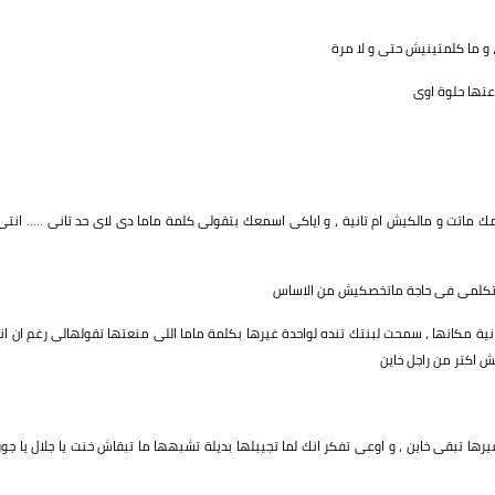
 و ما كلمتينيش حتى و لا مرة
عتها حلوة اوى
ماتت و مالكيش ام تانية ، و اياكى اسمعك بتقولى كلمة ماما دى لاى حد تانى ….. انتى
ن تتكلمى فى حاجة ماتخصكيش من الاساس
ية مكانها ، سمحت لبنتك تنده لواحدة غيرها بكلمة ماما اللى منعتها تقولهالى رغم ان انا
ش اكتر من راجل خاين
 غيرها تبقى خاين ، و اوعى تفكر انك لما تجيبلها بديلة تشبهها ما تبقاش خنت يا جلال يا جوز