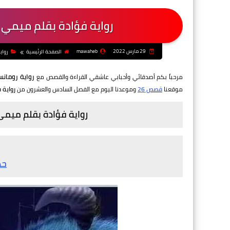
رواية فؤادة بقلم ميمي
29 مارس 2022
mawaheb
الصفحة الرئيسية
رواي
رواية رومان
مرحباً بكم أصدقائي وأحبابي عاشقي القراءة والقصص مع
موقعنا
قصص 26
وموعدنا اليوم مع الفصل السادس والعشرون من
رواية 
رواية فؤادة بقلم ميم
حد