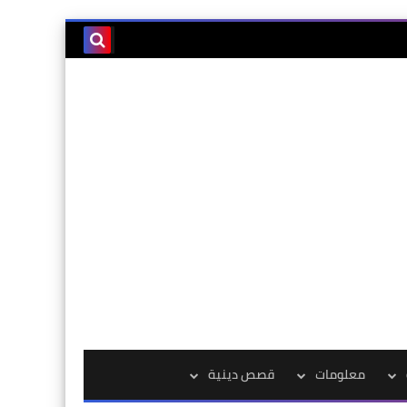
معلومات
قصص دينية