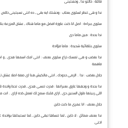
قائلة : خالتو ندا ، وحشتينى
ندا و هى تنظر لسلوى بعتاب : وحشتك ايه بقى ، ده انتى نسيتينى خالص ،
سلوى ببراءة : اصل انا كنت عاوزة افضل مع ماما هناك ، عشان المزرعة بتا
ندا بحدة : مين ماما دى
سلوى بتلقائية شديدة : ماما فؤادة
ندا بغضب و هى تمسك ذراع سلوى بعنف : انتى امك اسمها هدى ، و امك 
فاهمة
جلال بغضب : ندا .. الزمى حدودك ، انتى مالكيش هنا اى صفة اصلا عشا
ندا بحدة و وجهها غارق بعبراتها : قدرت تنسى هدى ، قدرت تحط واحدة تان
اللى ربيتها طول السنين دى ، ازاى قلبك سمح لك تعمل كده ازاى .. انت م
جلال بعنف : انا عمرى ما كنت خاين
ندا بعنف مماثل : لا خاين ، لما تنساها تبقى خاين ، لما تستبدلها بواحدة
اختى