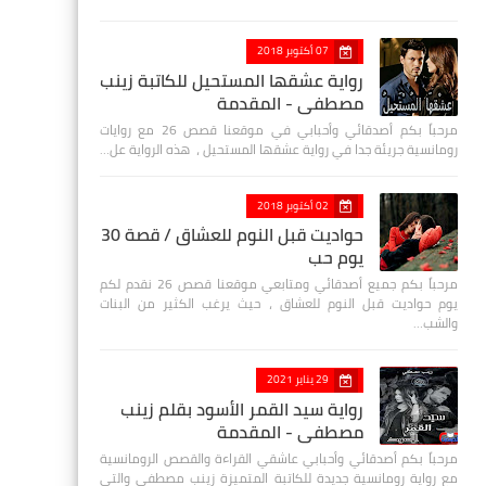
07 أكتوبر 2018
رواية عشقها المستحيل للكاتبة زينب
مصطفي - المقدمة
مرحباً بكم أصدقائي وأحبابي في موقعنا قصص 26 مع روايات
رومانسية جريئة جدا في رواية عشقها المستحيل ، هذه الرواية عل…
02 أكتوبر 2018
حواديت قبل النوم للعشاق / قصة 30
يوم حب
مرحباً بكم جميع أصدقائي ومتابعي موقعنا قصص 26 نقدم لكم
يوم حواديت قبل النوم للعشاق ، حيث يرغب الكثير من البنات
والشب…
29 يناير 2021
رواية سيد القمر الأسود بقلم زينب
مصطفي - المقدمة
مرحباً بكم أصدقائي وأحبابي عاشقي القراءة والقصص الرومانسية
مع رواية رومانسية جديدة للكاتبة المتميزة زينب مصطفى والتي