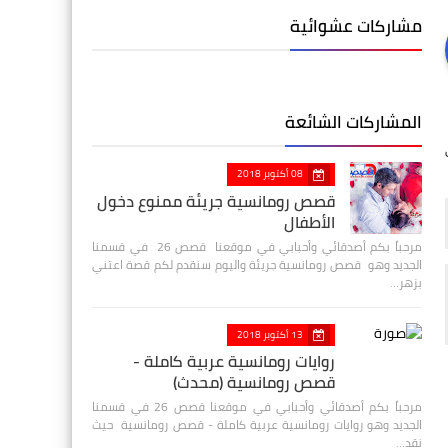
مشاركات عشوائية
المشاركات الشائعة
08 أكتوبر 2018
قصص رومانسية جريئة ممنوع دخول
الأطفال
مرحباً بكم أصدقائي وأحبابي في موقعنا قصص 26 في قسمنا
الجديد وهو قصص رومانسية جريئة واليوم سنقدم لكم قصة اعتني
بزهر…
13 أكتوبر 2018
روايات رومانسية عربية كاملة -
قصص رومانسية (محدث)
مرحباً بكم أصدقائي وأحبابي في موقعنا قصص 26 في قسمنا
الجديد وهو روايات رومانسية عربية كاملة - قصص رومانسية حيث
نقد…