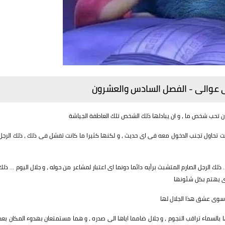
ى عوالى - الفصل السادس والعشرون
تحب شخص ما ، و ان يبادلها ذلك الشخص تلك العاطفة الجياشة
انت تحاول تجنب الدخول معه فى اى حديث ، و لكنها كثيرا ما كانت تفشل فى ذلك ، ذلك الرجل
.. ذلك الرجل الصارم المتشبث برأيه دائما دونما اى اعتبار لمشاعر من حوله ، و جلال اليوم … ذلك
لذى يهتم بكل شئونها
ر سوى عشق هذا الجلال لها
 بالسماء تراقب النجوم ، و جلال ضامما اياها الى صدره ، و هما مستمتعان بهدوء المكان بعد