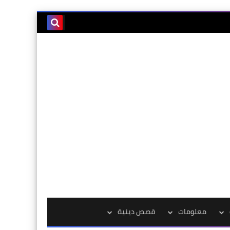
معلومات
قصص دينية