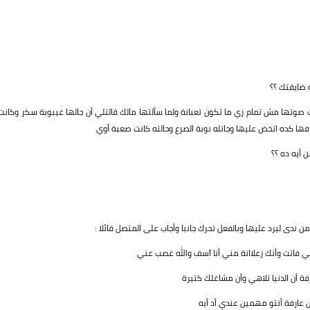
ة ضايقتك ؟؟
ت صوتها مش تمام زي ما تكون تعبانة ولما سألتها مالك قالتلي أن جالها غيبوبة سكر وكانت
فها كده اتخض عليها وجاتله نوبة الصرع وحالته كانت صعبة أوي
 أيه ده ؟؟
ن ندى ليرد عليها وبالفعل تحرك جانبا وأجاب على المتصل قائلا :
للي فاتت وأنك زعلاانة مني أنا آسف والله غصب عني
ة أن الدنيا تلاهي وأن مشاغلك كتيرة
عارفة أنتو مهمين عندي أد أيه