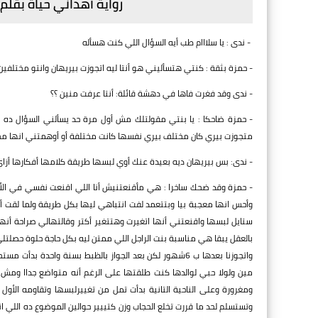
رواية أهداني حياة بقل
- ندى : يا سلااام طب أيه السؤال اللي كنت هسأله
- حمزة بثقة : كنتي هتسأليني هو أنتا ليه اتجوزت بيريهان وانتو مختلفين 
- ندى وقد فغرت فاها في دهشة قائلة: أنتا عرفت منين ؟؟
- حمزة ضاحكا : يا بنتي مقولتلك مش أول مرة حد يسألني السؤال ده
متجوزت بيري كان مختلف بيري نفسها كانت مختلفة أو أوهمتني انها مخت
- ندى: بس بيريهان ديه بعيدة عنك أوي لبسها طريقة كلامها أفكارها أزا
- حمزة وقد ضحك ساخرا : هي مأقنعتنيش أنا اللي اقنعت نفسي في الأول 
وأحس انها معجبة بيا وبتتعمد لفت انتباهي ليها بكل طريقة ولما لقت
ستايل لبسها واقنعتني أنها اتغيرت وهتتغير أكتر وقالتهالي صراحة أن
بالعقل يبقا هي مناسبة بنت الراجل اللي ممتن ليه بكل حاجة حلوة حصلتلي
واتجوزنا بعدها ب 6شهور لكن بعد الجواز بالظبط بسنة واح
مين ولولا حبي لوالدها كنت طلقتها على الرغم أنه متواضع جداا ومش زي
ومغرورة وعلى الناحية التانية بدأت تمل من تغييرلبسها وتقاومه الأ
وتستسلم لحد ما قررت تخلع الحجاب وزن كتييير حوالين الموضوع ده اللي ا