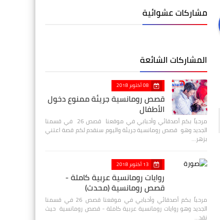
مشاركات عشوائية
المشاركات الشائعة
08 أكتوبر 2018
قصص رومانسية جريئة ممنوع دخول
الأطفال
مرحباً بكم أصدقائي وأحبابي في موقعنا قصص 26 في قسمنا
الجديد وهو قصص رومانسية جريئة واليوم سنقدم لكم قصة اعتني
بزهر…
13 أكتوبر 2018
روايات رومانسية عربية كاملة -
قصص رومانسية (محدث)
مرحباً بكم أصدقائي وأحبابي في موقعنا قصص 26 في قسمنا
الجديد وهو روايات رومانسية عربية كاملة - قصص رومانسية حيث
نقد…