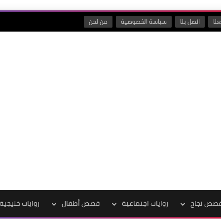
نا
اتصل بنا
سياسة الخصوصية
من نحن
صص نجاح
روايات اجتماعية
قصص أطفال
روايات خليجية