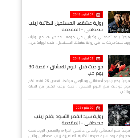
07 أكتوبر 2018
رواية عشقها المستحيل للكاتبة زينب
مصطفي - المقدمة
مرحباً بكم أصدقائي وأحبابي في موقعنا قصص 26 مع روايات
رومانسية جريئة جدا في رواية عشقها المستحيل ، هذه الرواية عل…
02 أكتوبر 2018
حواديت قبل النوم للعشاق / قصة 30
يوم حب
مرحباً بكم جميع أصدقائي ومتابعي موقعنا قصص 26 نقدم لكم
يوم حواديت قبل النوم للعشاق ، حيث يرغب الكثير من البنات
والشب…
29 يناير 2021
رواية سيد القمر الأسود بقلم زينب
مصطفي - المقدمة
مرحباً بكم أصدقائي وأحبابي عاشقي القراءة والقصص الرومانسية
مع رواية رومانسية جديدة للكاتبة المتميزة زينب مصطفى والتي