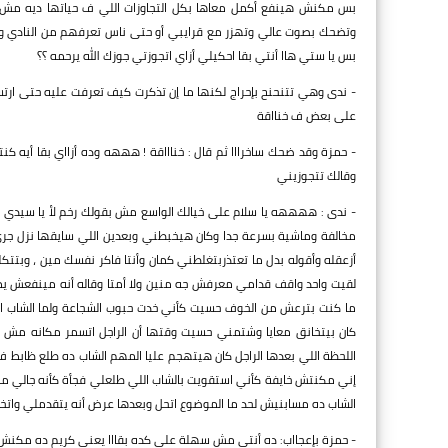
بس مكنش هينفع أكمل معاها بكل التجاوزات اللي ف حياتها ديه مش 
وتضحك بصوت عالي وتهزر مع قرايبي أو حتى ناس تعرفهم من النادي وتقو
بس يا ستي هاا أنتي بقا احكيلي أزاي اتجوزتي جوزك الله يرحمه ؟؟
- ندى وهي تتنحنح بإحراج لكنها ما إن تذكرت كيف تعرفت عليه حتى ارت
على بعض ف خنااقة
- حمزة وقد ضحك ساخرااا ثم قال : خناااقة ! هههه وده أزااي بقا أيه
وقالك تتجوزيني
- ندى : ههههه يا سلام على خيالك الواسع مش بقولك رخم لأ يا سيدي الل
مخالفة وماشية بسرعة جدا وكان هيخبطني وبعدين اللي سايقها نزل جري
أزعقله وأقوله بدل ما تعتذربتغلطني كمان وأنتا فاكر نفسك مين ، وبتتك
لقيت واحد واقف قدامي معرفش جه منين ولا أمتا وقاله أنه مينفعش ي
ما كنت بترعش من الخوف حسيت كأني خدت حبوب الشجاعة ولما الشاب الل
كان بيتخانق معايا وشتمني حسيت وقتها أن الراجل اتسمر مكانه مش 
اللحظة اللي بعدها الراجل كان هيتهجم عليا المهم الشاب ده طلع ظابط ف
إني مكنتش خايفة كأني استقويت بالشاب اللي طلعلي فجأة كأنه جالي من
الشاب ده مسابنيش لحد ما الموضوع اتحل وبعدها عرض أنه يتقدملي واتخطبنا وبعدها ب 3شهو
- حمزة بإعجااب: ده أنتي مش سهلة على كده بقااا يعني كريم ده مكنش أ