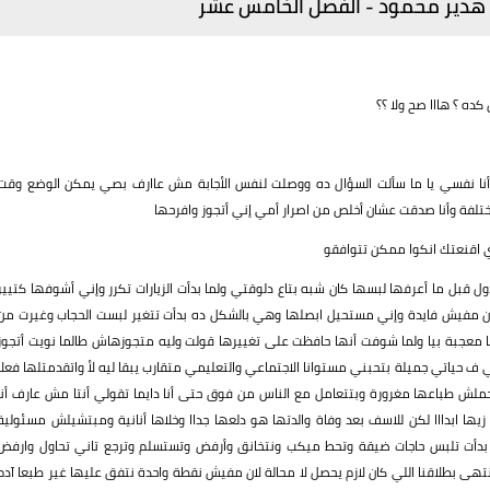
م هدير محمود - الفصل الخامس عشر
كده ؟ هااا صح ولا ؟؟
 أنا نفسي يا ما سألت السؤال ده ووصلت لنفس الأجابة مش عاارف بصي يمكن الوضع وقت
لفة وأنا صدقت عشان أخلص من اصرار أمي إني أتجوز وافرحها
ي اقنعتك انكوا ممكن تتوافقو
قبل ما أعرفها لبسها كان شبه بتاع دلوقتي ولما بدأت الزيارات تكرر وإني أشوفها كتيير
 أن مفيش فايدة وإني مستحيل ابصلها وهي بالشكل ده بدأت تتغير لبست الحجاب وغيرت من
ها معجبة بيا ولما شوفت أنها حافظت على تغييرها قولت وليه متجوزهاش طالما نويت أتجوز
 ف حياتي جميلة بتحبني مستوانا الاجتماعي والتعليمي متقارب يبقا ليه لأ واتقدمتلها فعلا
دة بدأت مستحملش طباعها مغرورة وبتتعامل مع الناس من فوق حتى أنا دايما تقولي أنتا مش عارف أنا
ها ابدااا لكن للاسف بعد وفاة والدتها هو دلعها جداا وخلاها أنانية ومبتشيلش مسئولية
ول بدأت تلبس حاجات ضيقة وتحط ميكب ونتخانق وأرفض وتستسلم وترجع تاني تحاول وارفض
نتهى بطلاقنا اللي كان لازم يحصل لا محالة لان مفيش نقطة واحدة نتفق عليها غير طبعا آدم