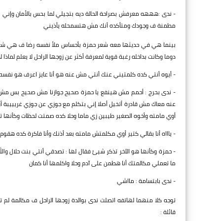
- ندى :هههه معرفش بصراحة الحالة ديه بتجيلي لما بحس بالأمان وإني 
مطمنة ف وجودك ومتأكده أنك مش هتسمحله يأذيني
بينما هي في حديثها معه شعر حمزة بأحساس ملأ نفسه رضا ف هي شعرت 
دوما وكانت بداخله رغبة قوية لمعرفة أكثر عن زوجها الراحل لا يعلم لماذا لذا
- أيوه أنتي كده كلمتيني عنك أنتي مش عنه هو أنا عايز اعرف هو نفسه ك
- ندى بحرج : أحمم مش هينفع يا حمزة صحيح جوازنا مش صحيح بس مش 
عنه معاك مش قادرة أتخيل أصلا إني بتكلم مع جوزي عن جوزي غريييبة أو
أوي مامته وأخوه الصغير طيبين زي ماما وحلا كده صمتت لحظات وكأنها تذ
- ياااه أنا بقالي كتير أوي مكلمتش مامته بعد أذنك وأنا فاكرة كده هقو
- حمزة وكأنها هو الآخر تذكر شيئ فقال لها : تصدقي أنتي بنت حلال وا
ما تعملي مكالمتك أنا هطمن على آدم وحلا واكلمها أنا كمان
- ندى بابتسامة : مااشي
توجه كلا منهما لهاتفه اتصلت ندى بوالدة زوجها الراحل ف مكالمة لم
قائلة :