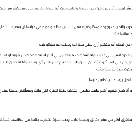
مش لوحدي أول مرة كان جوزي معايا والتانية كنت أنتا معايا وبالرغم إني معرفكش بس كنت
بالأمان ف وجوده وهذا يكفيه فمن الاساس هذا هو دوره في حياتها أن يشعرها بالأمان
 سألها قائلا :
ان شكله أيه بيتكلم أزاي يعني حبك ليه وحبتيه ليه صفاته كده
قادره أنسي إني حاليا شايلة أسمك ف مينفعش إني أذكر أسمه قدامك كل شوية أو اتكلم
ي كل اللي اقدر أقوله أنه كان انسان طيب ومحترم وابن نااس أوي ويتحب وأهله كمان طيبين
كرت شيئا فأردفت قائلة :
م أتصل بيها عشان أطمن عليها
لله أنا كمان هقوم أكلم مامت صاحبي انشغلت عنها الفترة اللي فاتت ومسألتش عليها عقبال
 تستغرق أكثر من عشر دقائق وحينما عادت وجدت حمزة ينتظرها جالسا في مكانهما فسألته