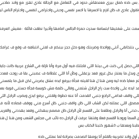
بس كده كمان بيري معندهاش حدود في التعامل مع الرجالة عادي تهزر مع واحد صاحبي
ل عادي ف كان لازم يا اخسرها يا اخسر نفسي وديني واحترامي لنفسي واحترام الناس ليا
سمت على شفتيها ابتسامة سحرت حمزة الجالس امامها وأخيرا نطقت قائلة : مفيش اتعرفنا
 كنتي بتتخانقي أنتي وواحدة وضربتك وهو دخل حجز بينكم ف لفتي انتباهه ف وقع ف غرامك
ي حصل إني كنت في بيتنا اللي قابلتك فيه أول مرة وأنا نازلة في الشارع عربية كانت جاية
 وبدل ما يعتذر بكل غرور قعد يزعقلي وكأن أنا اللي غلطانة ف عصبني بقا ف روحت قعدت
لم معايا كده ليه ومن هنا ل هنا لقيته فجأة بيرفع ايده عشان يضربني لكن قبل ما يلمسني
مد ايده على واحدة ست راح الراجل شتمني وقالي كلمة مش كويسة فجأة حستني قوية بعد
ي واقف قدامي اتراجع جنبي اتقدمت أنا عنه خطوة ولقتني برفع ايدي وبضرب الراجل اللي
مصدق اللي عملته لكن الشاب اللي كان واقف جنبي كان أسرع مني ووقف قصاده لأنه ف
 خدني أنا والراجل وطلعنا على القسم لأن الراجل كان مصمم يبهدلني وقعد يهددني والغريب
 السما وروحنا القسم فعلا وقتها عرفت أن الراجل ده نائب في مجلس الشعب ومن هنا ل هنا
ر كتبنا الكتاب بس
ول واحد تضربيه بالقلم أنا يومها اتصدمت بصراحة لما عملتي كده