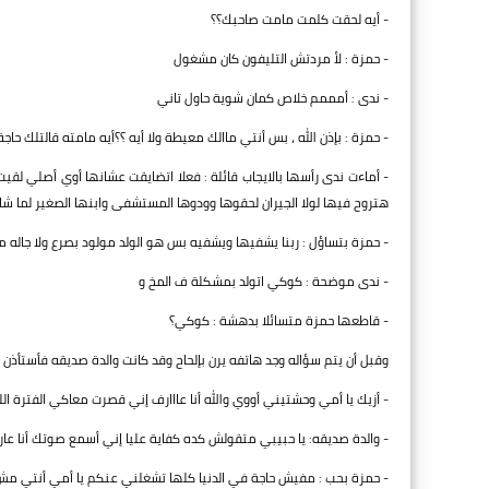
- أيه لحقت كلمت مامت صاحبك؟؟
- حمزة : لأ مردتش التليفون كان مشغول
- ندى : أمممم خلاص كمان شوية حاول تاني
- حمزة : بإذن الله ، بس أنتي ماالك معيطة ولا أيه ؟؟أيه مامته قالتلك حاج
- أماءت ندى رأسها بالايجاب قائلة : فعلا اتضايقت عشانها أوي أصلي لقي
هتروح فيها لولا الجيران لحقوها وودوها المستشفى وابنها الصغير لما شا
- حمزة بتساؤل : ربنا يشفيها ويشفيه بس هو الولد مولود بصرع ولا جاله من
- ندى موضحة : كوكي اتولد بمشكلة ف المخ و
- قاطعها حمزة متسائلا بدهشة : كوكي؟
وقبل أن يتم سؤاله وجد هاتفه يرن بإلحاح وقد كانت والدة صديقه فأستأذن م
- أزيك يا أمي وحشتيني أووي والله أنا عااارف إني قصرت معاكي الفترة ا
- والدة صديقه: يا حبيبي متقولش كده كفاية عليا إني أسمع صوتك أنا عارف
- حمزة بحب : مفيش حاجة في الدنيا كلها تشغلني عنكم يا أمي أنتي مش 