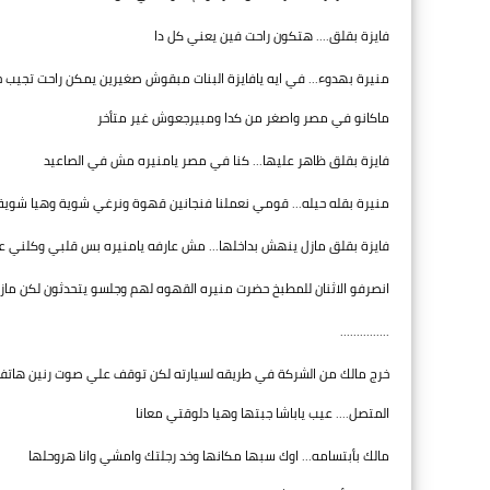
فايزة بقلق.... هتكون راحت فين يعني كل دا
منيرة بهدوء... في ايه يافايزة البنات مبقوش صغيرين يمكن راحت تجيب حاج
ماكانو في مصر واصغر من كدا ومبيرجعوش غير متأخر
فايزة بقلق ظاهر عليها... كنا في مصر يامنيره مش في الصاعيد
منيرة بقله حيله... قومي نعملنا فنجانين قهوة ونرغي شوية وهيا شوية 
فايزة بقلق مازل ينهش بداخلها... مش عارفه يامنيره بس قلبي وكلني
انصرفو الاثنان للمطبخ حضرت منيره القهوه لهم وجلسو يتحدثون لكن مازال
...............
خرج مالك من الشركة في طريقه لسيارته لكن توقف علي صوت رنين هاتفه قائل
المتصل.... عيب ياباشا جبتها وهيا دلوقتي معانا
مالك بأبتسامه... اوك سبها مكانها وخد رجلتك وامشي وانا هروحلها