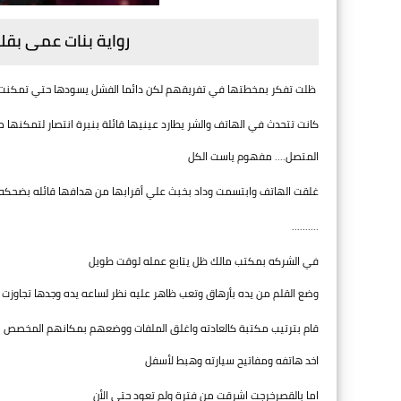
رواية بنات عمى بقلم
ظلت تفكر بمخطتها في تفريقهم لكن دائما الفشل يسودها حتي تمكنت 
كانت تتحدث في الهاتف والشر يطارد عينيها قائلة بنبرة انتصار لتمكنها 
المتصل.... مفهوم ياست الكل
غلقت الهاتف وابتسمت وداد بخبث علي أقرابها من هدافها قائله بضحكه 
..........
في الشركه بمكتب مالك ظل يتابع عمله لوقت طويل
وضع القلم من يده بأرهاق وتعب ظاهر عليه نظر لساعه يده وجدها تجاوزت 
قام بترتيب مكتبة كالعادته واغلق الملفات ووضعهم بمكانهم المخصص
اخد هاتفه ومفاتيح سيارته وهبط لأسفل
اما بالقصرخرجت اشرقت من فترة ولم تعود حتي الأن