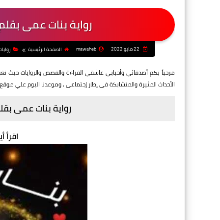
رواية بنات عمى بقلم 
22 مايو 2022
mawaheb
الصفحة الرئيسية
روايا
مرحباً بكم أصدقائي وأحبابي عاشقي القراءة والقصص والروايات حيث ن
الأحداث المثيرة والمتشابكة فى إطار إجتماعى
, وموعدنا اليوم علي موقع
رواية بنات عمى بقلم
اقرأ أي