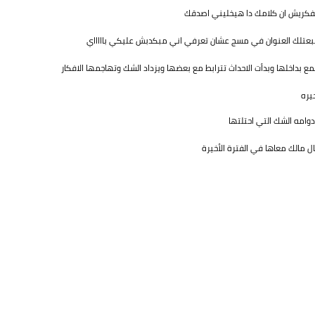
تفكريش ان كلامك دا هيخليني اصدقك
هبعتلك العنوان في مسج عشان تعرفي اني مبكدبش عليكي باااااي
بداخلها وبدأت الاحداث تترابط مع بعضها ويزداد الشك وتهاجمها الافكار
يره
وامه الشك التي احتلتها
 مالك معاها في الفترة الأخيرة