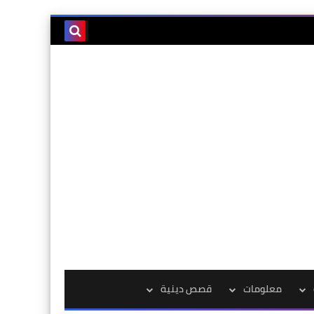
معلومات
قصص دينية