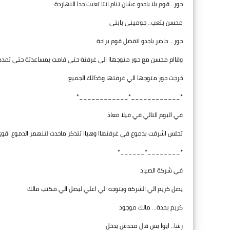
حور...قوم يلا ياجدو عشان تنام انتا تعبت جدا النهاردة
محسن بتعب.. جوميني يابتي
حور... حاضر ياجدو اتفضل قوم براحة
وقاام محسن مع حور متوجهاا الي غرفتة حتي قامت بمساعدتة حتي تمدد
خرجت حور متوجها الي غرفتها وكذالك الجميع
*____________*____________*
في اليوم التالي في فيلا معاذ
تجلس اشرقت بدموع في غرفتهاا وهياا تتذكر ماحدث لتنهمر الدموع اق
*________*______*
في شركة الصياد
يصل كريم الي الشركة ويتوجه الي اعلي ليصل الي مكتب مالك
كريم بحدة... مالك موجود
رشا.. ايوا بس قال محدش يدخل