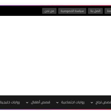
نا
اتصل بنا
سياسة الخصوصية
من نحن
صص نجاح
روايات اجتماعية
قصص أطفال
روايات خليجية