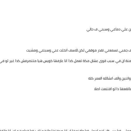
ل من علي دماغي وسبني ف حالي
ي تقف جمبي تسمعني تقدر موقفي لكن للاسف اتخلت عني وسبتني ومشيت
 منة ان في سبب قوى عشان مكة تعمل كدا انا عارفها كويس هيا متتصرفش كدا غير لو في
نين والف انشالله العمر كلة
اتقعها دا لو اقتنعت اصلا
تعملي كدا بس كان لازم اعمل كدا واقنعها ان انا صدقتها واتهمتك بكدا قدامهم لان انا واثقة