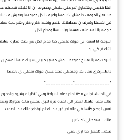
انها هتيجي وهتحاول تحرضني عليكي وخصوصاا ان انا خليتك قدمهم عدو
هستغل الموقف دا عشان اكشفها واعرف الكل حقيقتها ونعيش ف سلام ب
في نفسها وتعرف ان مخططتها بتنجح وتغلط اكتر واكتر واهم حاجة معاذ 
حاجة هياا الهتكشف نفسها وبلسانهاا وقدام الكل
اشرقت انا اسفة اني قولت عليكي كدا قدام الكل بس كنت مطره اتغاظت
اشك فيكي ابد
اشرقت وهياا تمسح دموعها.. مش مهم ياحببتي سيبك منها المهم ان ان
داليا....ركزى معايا كدا وفتحيلي مخك عشان اقولك تعملي اي بالظبط
*______________*___________*
في المساء تجلس مكة امام حمام السباحة وهي تنظر له بشرود والدموع 
مالك يقف امامها لتنظر الي المياه مرة اخري ليجلس مالك بجوارها وين
نفس الوضع كأنها في عالم اخر غير هذا العالم ليقطع مالك هذا الصمت
مالك... هتفضلي كدا كتير
مكة... هفضل كدا ازاي يعني