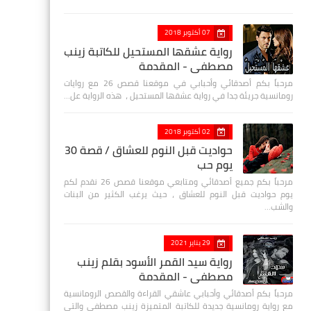
07 أكتوبر 2018
رواية عشقها المستحيل للكاتبة زينب
مصطفي - المقدمة
مرحباً بكم أصدقائي وأحبابي في موقعنا قصص 26 مع روايات
رومانسية جريئة جدا في رواية عشقها المستحيل ، هذه الرواية عل…
02 أكتوبر 2018
حواديت قبل النوم للعشاق / قصة 30
يوم حب
مرحباً بكم جميع أصدقائي ومتابعي موقعنا قصص 26 نقدم لكم
يوم حواديت قبل النوم للعشاق ، حيث يرغب الكثير من البنات
والشب…
29 يناير 2021
رواية سيد القمر الأسود بقلم زينب
مصطفي - المقدمة
مرحباً بكم أصدقائي وأحبابي عاشقي القراءة والقصص الرومانسية
مع رواية رومانسية جديدة للكاتبة المتميزة زينب مصطفى والتي