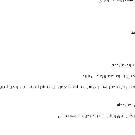
قاا
 النزيف من فمة
بطني بيك ومكة متربية احسن تربية
تكلم في حاجات كتير اهما ازاي تسيب مراتك تطلع من البيت متأخر لوحدها حتي لو كان السبب
ل اكمل معاه
ر كلام عندى واعلي مافخيلك اركبية وسبهم ومشي