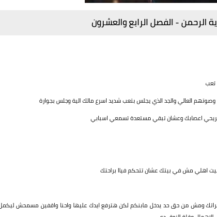
ية الرحمن - الفصل الرابع والعشرون
 تعب
 وصوتهم العالي والجد الذي يجلس بتعب شديد اسرع مالك الية وجلس بجوارة
تريحي اعصابك وعشان تبقي مستعدة تسمعي اسبابي
بيت اهلي مش في بيتك عشان تتحكم فياا براحتك
 مراتك ومش من حق حد يدخل مابنكم لكن هترفع ايدك عليها واحنا واقفين مسمحش ليكمل
 الاهمال وقلة الزوق دي