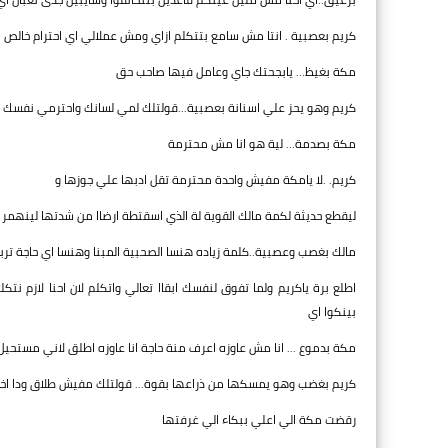
كريم بعصبية . انتا مش سامع بتتكلم ازاي ومش عملالي اي احترام خالص
مكة بغيظ... يابجحتك جاي وعامل فيها صاحب حق
كريم وهو يحز علي اسنانة بعصبية...قولتلك لمي لسانك واحترمي نفسك ب
مكة بصدمة... لية هو انا مش محترمة
كريم. .لا يامكة مفيش واحدة محترمة تقل ادبها علي جوزها و
ليقطع حديثة لكمة مالك القوية لة الذي اسقتطة ارضاا من شدتها لينهمر
مالك بغصب وعصبية..كلمة زياده هنسا الصحبية المبنا وهنسا اي حاجة تر
اطلع برة ياكريم ولما تفوق لنفسك ابقاا تعالي واتكلم لان احنا لازم ن
بينكوا اي
مكة بدموع ... انا مش عاوزه اعرف منة حاجة انا عاوزه اطلق لاني مستحي
كريم بغضب وهو يمسكها من ذراعها بقوة... قولتلك مفيش طلاق ودا اخ
رقضت مكة الي اعلي ببكاء الي غرفتها