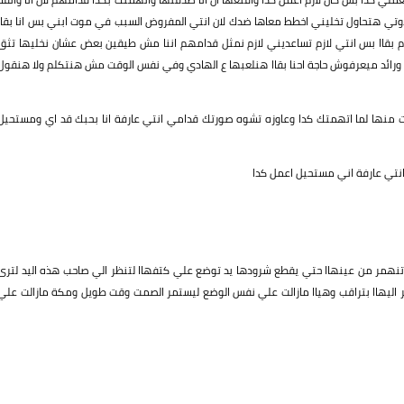
تي هتحاول تخليني اخطط معاها ضدك لان انتي المفروض السبب في موت ابني بس انا بقاا
قاا بس انتي لازم تساعديني لازم نمثل قدامهم اننا مش طيقين بعض عشان نخليها تثق
ورائد ميعرفوش حاجة احنا بقاا هنلعبها ع الهادي وفي نفس الوقت مش هنتكلم ولا هنقول
 منها لما اتهمتك كدا وعاوزه تشوه صورتك قدامي انتي عارفة انا بحبك قد اي ومستحيل
تي عارفة اني مستحيل اعمل كدا
تنهمر من عينهاا حتي يقطع شرودها يد توضع علي كتفهاا لتنظر الي صاحب هذه اليد لترى
ظر اليهاا بتراقب وهياا مازالت علي نفس الوضع ليستمر الصمت وقت طويل ومكة مازالت علي