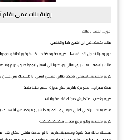
رواية بنات عمى بقلم آ
حور... الحقنا يامالك
مالك بخضة...في اي اهدى كدا واتكلمي
حور وهياا تحاول اخذ نفسها....كريم جة ومكة مسكت فية وبتخانقوا وجدوا
مالك بلهفة... تعب ازاي تعالي وركضوا الي اسفل ليجدوا خناق كريم ومكة
كريم بعصبية...اسمعي يامكة طلاق مفيش انسي انا هسيبك بس عشان 
مكة بصراخ... اطلع برة ياكريم مش عاوزة اسمع منك حاجة
كريم بغضب.. متعليش صوتك فاهمة ولا لاء
مكة بعند... براحتي اعلي صوتي ولا اوطية دا شيئ ميخصكش انا هنا ف 
كريم بعصبية وهو يرفع يدة.... مككككككككة
ليمسك مالك يدة بقوة وبعصبية...كريم انا لو ساكت فاهي عشان هياا
بزعيق..اي احنا مش ملين عينكم قاعدين بتتخانقوا وسايبين جدى تعبان اي