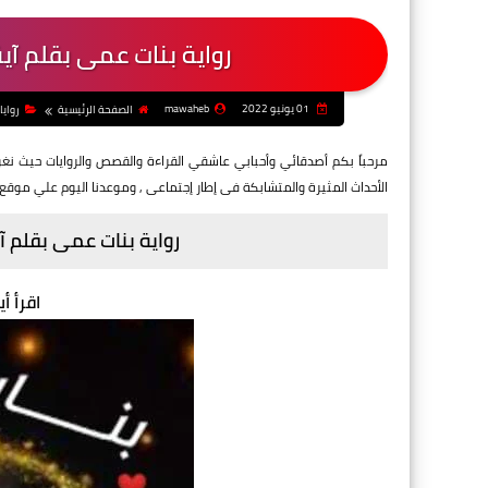
رواية بنات عمى بقلم آية
01 يونيو 2022
mawaheb
الصفحة الرئيسية
روايا
مرحباً بكم أصدقائي وأحبابي عاشقي القراءة والقصص والروايات حيث ن
الأحداث المثيرة والمتشابكة فى إطار إجتماعى
, وموعدنا اليوم علي موقع
رواية بنات عمى بقلم آ
اقرأ أي