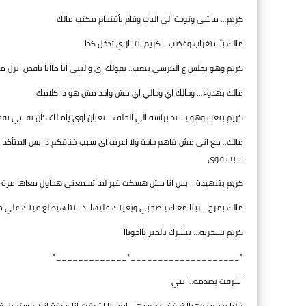
كريم... ماشي وتوجة الي الباب وقام بأقتحام مكتب مالك
مالك بأستغراب وغضب... كريم انتا ازاي تدخل كدا
كريم وهو يجلس ع الكرسي بتعب.. بقولك اي والنبي انا ماانا ناقص انز
مالك بهدوء... وحالك اي وحالي اي مش واحد مش هو دا كلامك
كريم بتعب وهو يسند برأسة الي الخلف.. .تعبان اوى يامالك كان نفس
مالك.. مع اني مش فاهم حاجة ولا اعرف اي سبب خناقكم دا بس المتأكد
سبب قوى
كريم بتنهيدة... بس انا مش هسكت غير لما تسمعني هحاول معاها مرة وات
مالك بمرح... ربنا معاك ياصحبي ويعينك عليهاا دا انتا هيطلع عينك علي م
كريم يسخرية... يبشرك بالخير يااخوياا
*____________________*_____________*
اشرقت بصدمة.. انتي
داليا بدموع وهياا تجفف دموعها.. ايوا انا اشرقت انا عارفة انك مستحيل 