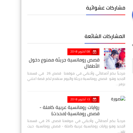
مشاركات عشوائية
المشاركات الشائعة
08 أكتوبر 2018
قصص رومانسية جريئة ممنوع دخول
الأطفال
مرحباً بكم أصدقائي وأحبابي في موقعنا قصص 26 في قسمنا
الجديد وهو قصص رومانسية جريئة واليوم سنقدم لكم قصة اعتني
بزهر…
13 أكتوبر 2018
روايات رومانسية عربية كاملة -
قصص رومانسية (محدث)
مرحباً بكم أصدقائي وأحبابي في موقعنا قصص 26 في قسمنا
الجديد وهو روايات رومانسية عربية كاملة - قصص رومانسية حيث
نقد…