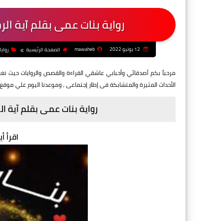
رواية بنات عمى بقلم آية الر
12 يونيو 2022
mawaheb
الصفحة الرئيسية
روايا
مرحباً بكم أصدقائي وأحبابي عاشقي القراءة والقصص والروايات حيث ن
الأحداث المثيرة والمتشابكة فى إطار إجتماعى
, وموعدنا اليوم علي موقع
رواية بنات عمى بقلم آية ال
اقرأ أي