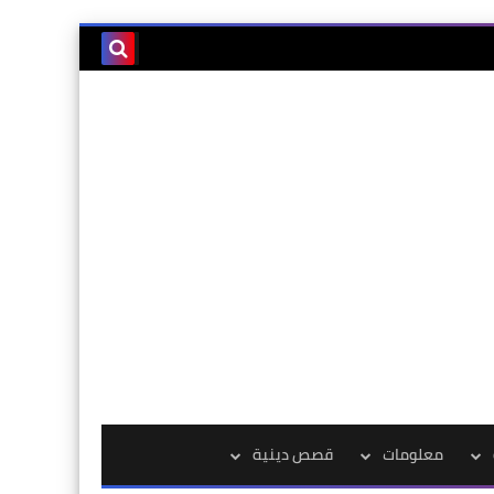
معلومات
قصص دينية