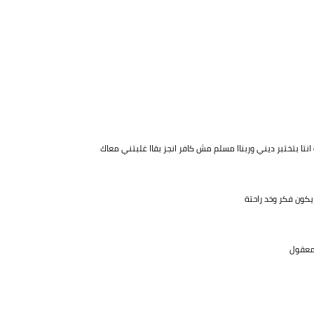
انتا بتختبر ديني وربناا مسلم مش كافر انجز بقاا غلبتني معاك
 يكون فكر وخد راحتة
 معقول