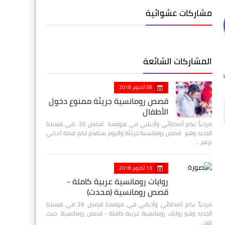
مشاركات عشوائية
المشاركات الشائعة
08 أكتوبر 2018
قصص رومانسية جريئة ممنوع دخول
الأطفال
مرحباً بكم أصدقائي وأحبابي في موقعنا قصص 26 في قسمنا
الجديد وهو قصص رومانسية جريئة واليوم سنقدم لكم قصة اعتني
بزهر…
13 أكتوبر 2018
روايات رومانسية عربية كاملة -
قصص رومانسية (محدث)
مرحباً بكم أصدقائي وأحبابي في موقعنا قصص 26 في قسمنا
الجديد وهو روايات رومانسية عربية كاملة - قصص رومانسية حيث
نقد…