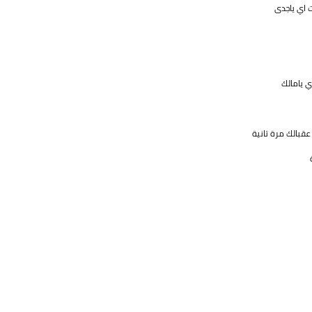
ت اي ياجدى
ي يامالك
 عقبالك مرة تانية