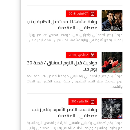
07 أكتوبر 2018
رواية عشقها المستحيل للكاتبة زينب
مصطفي - المقدمة
مرحباً بكم أصدقائي وأحبابي في موقعنا قصص 26 مع روايات
رومانسية جريئة جدا في رواية عشقها المستحيل ، هذه الرواية عل…
02 أكتوبر 2018
حواديت قبل النوم للعشاق / قصة 30
يوم حب
مرحباً بكم جميع أصدقائي ومتابعي موقعنا قصص 26 نقدم لكم
يوم حواديت قبل النوم للعشاق ، حيث يرغب الكثير من البنات
والشب…
29 يناير 2021
رواية سيد القمر الأسود بقلم زينب
مصطفي - المقدمة
مرحباً بكم أصدقائي وأحبابي عاشقي القراءة والقصص الرومانسية
مع رواية رومانسية جديدة للكاتبة المتميزة زينب مصطفى والتي