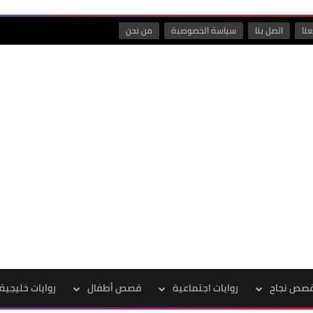
نا
اتصل بنا
سياسة الخصوصية
من نحن
صص نجاح
روايات اجتماعية
قصص أطفال
روايات خليجية