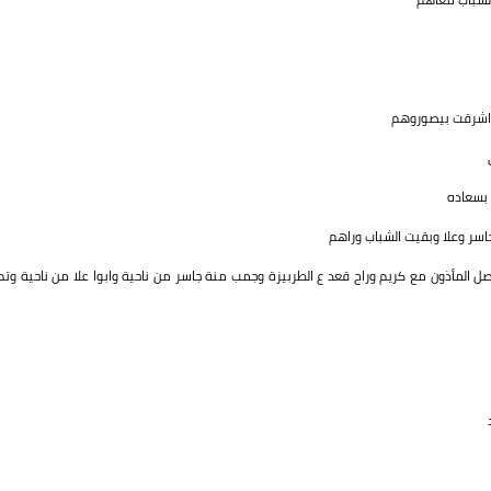
 واشرقت بيصوروهم
بسعاده
اسر وعلا وبقيت الشباب وراهم
ل المأذون مع كريم وراح قعد ع الطربيزة وجمب منة جاسر من ناحية وابوا علا من ناحية وتم