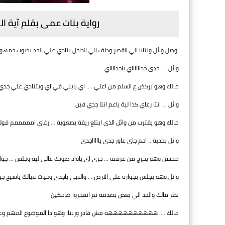
رواية بنات عمى بقلم آية ال
وصل وائل ونتايا الي القصر ودلف الي الداخل ينادي علي الجد بصوت جمهو
وائل .... جدى جدااااااي ياجدااااي
مالك وهو يركض ع السلم من اعلي .... اي يابني في اي وبتنادي علي جدي 
وائل ... انتا رغاي كدا لية ياعم انتا جدي فين
مالك وهو يقترب من وائل الذى ابتلع ريقة بصعوبة ... رغاي امممممم قولت
وائل بجدبة .. احم جاي عاوز جدي ياااااجدى
محسن وهو يخرج من غرفتة ... جرى اي ياواد صوتك عالي لية وجلس ... جو
وائل وهو يجلس بجوارة علي الارض ... والنبي ياجدى وحيات عيالك ياشيخ جوزن
نظر مالك والجد الي بعض بصدمة ثم انفجروا ضاحكين
مالك .... ههههههههههه مش قادر وربناا وهو دا الموضوع المهم وعامل 