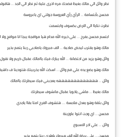
نظر وائل الي مالك بغيظ فضحك مره اخرى علية ثم نظر الي الجد ... هاقول
محسن بأبتسامة ... الرأي رأي العروسة جولتي اي ياعروسة
نظرت نتاياا الي الارض بكسوف وابتسمت
ابتسم محسن بفرح ... علي خيره الله مدام هيا موافجة يبجا انا موافج ولا ا
مالك وهو يقترب ليحض صاحبة ... الف مبروك ياصاحبي ربنا يتمم بخير
وائل وهو يزيد من احتضانة ... الله يبارك فيك ياامالك عقبال كريم ولا نقول
مالك وهو يضع يده علي فم وائل ... اسكت الله يخربيتك هتودينا ف داهية
وائل ... هههههههههههههه يعجبني فيك سيطرتك ياامالك
مالك بغيظ ... ماشي ياخويا عقبال مانشوف سيطرتك
وائل بثقة وهو يعدل ملابسة .... هتشوف الفرح امتا بقاا ياجدي
محسن ... اي وجت انتوا عاوزينة
وائل ... علي اخر الاسبوع
محسن ... علي بركة الله الف مبروك ياولدى ربنا يتمم بخير