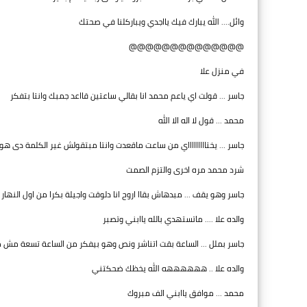
وائل.... الله يبارك فيك يااجدي ويباركلنا في صحتك
@@@@@@@@@@@@@@
في منزل علا
جاسر ... قولت اي ياعم محمد انا بقالي ساعتين قااعد جمبك وانتا بتفكر
محمد ... قول لا اله الا الله
جاسر ... يختاااااااااي من ساعت ماقعدت وانتا مبتقولش غير الكلمة دى هو 
شرد محمد مره اخرى والتزم الصمت
جاسر وهو يقف ... مبدهاش بقاا اروح انا دلوقت واجيلة بكرا من اول النهار
والده علا .... ماتستهدي بالله ياابني وتصبر
جاسر بملل ... الساعة بقت اتناشر ونص وهو بيفكر من الساعة تسعة مش
والده علا .. ههههههه الله يخظك ضحكتني
محمد ... موافق ياابني الف مبروك