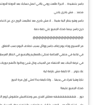
جاسر بتنهيدة ... اخيراا طلعت روحي يااخي اعمل حسابك بعد الدوخة الدوخته
محمد ... مش بادرى يابني
جاسر وهو ينظر الية بغيظ ... لا مش بادرى بعد تطليعت الروح دي عن اذنكم 
خرج جاسر بينما ضحك الجميع علي خفة دمة
@@@@@@@@@@@@@@@@@@
مر الاسبوع وجاء يوم زفاف جاسر ووائل بسبب تصادف اليوم حسب الاتفاق
في قاعة في متهي الفخامة تمتلئ بالمعازيم والجميع في انتظار العرسان
في غرفة البنات بعد الانتهاء من الميكب وكل شيئ وكانوا كأنهم حوريات 
علا بتوتر ... انا خايفة مش عارفة لية
نتايا وهيا تفرك في يديها ... وانا خايفة جداا اصلي اول مرة اتجوز
ضحك الجميع عليهاا
حور ... هههههههههه معلش اهدى بس ومتخافيش ملهوش لزوم التوتر د
علا ... انشاء الله وفي الوقت دا الباب خبط وراحت داليا تفتح وكان العرسان 