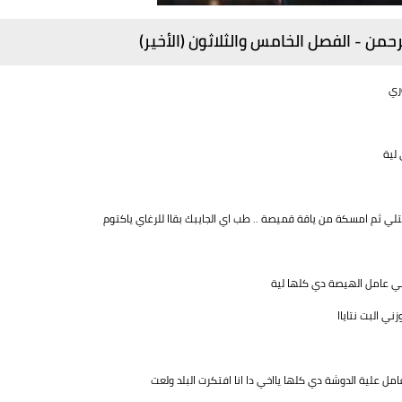
رحمن - الفصل الخامس والثلاثون (الأخير)
ري
لية
لي ثم امسكة من ياقة قميصة .. طب اي الجايبك بقاا للرغاي ياكتوم
لي عامل الهيصة دي كلها لية
ي البت نتاياا
علية الدوشة دي كلها يااخي دا انا افتكرت البلد ولعت