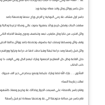
دخل جاسر ووائل وكل واحد معاه بوكية ورد
جاسر اول مشاف علا رمي البوكية ع الارض وراح عندها وخضنهاا جامد
سقفت البنات وفضل كريم ورائد يصفروا بصوت عالي ومكة تزغرط ودالياا
وائل اقترب من نتايا وكل مايقرب تبعد وتتكسف ودوى وشها الاتجاه التاني
وقف وائل ومسكها وبصلت لية بكسوف وخضنتة جامد ووائل بدالها الحض 
وائل قبل راسها ومد دراعة ليهاا وهيا حطت ادها ف دراعة ونزلوا ووراهم ج
دخل القاعة وكان كل المعازيم اتجمعوا وبارك ليهم الكل وفي الوقت دا وص
كتب الكتاب
المأذون .. .. بارك الله لكما وبارك عليكما وجمع بينكم في خير الف مبروك
تعالت زغاريط النساء
وقام جاسر بالامضاء علي قسيمت الجواز وكذالك علا وكريم ومعاذ كاشهود
قام جاسر من مكانة متوجهاا الي علا وحضنها بسعادة ثم قبل رأسهاا