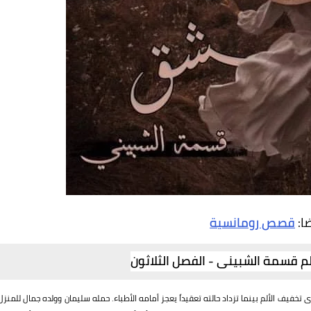
ضا:
قصص رومانسية
م قسمة الشبينى - الفصل الثلاثون
يف الألم بينما تزداد حالته تعقيداً يعجز أمامه الأطباء. حمله سليمان وولده جمال للمنزل