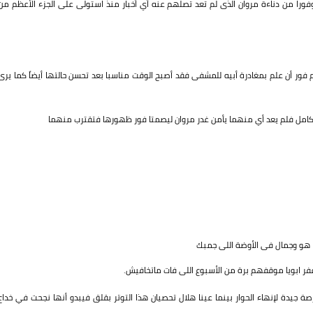
را من دناءة مروان الذى لم تعد تصلهم عنه أي أخبار منذ استولى على الجزء الأعظم من
 فور أن علم بمغادرة أبيه للمشفى فقد أصبح الوقت مناسبا بعد تحسن حالتها أيضاً كما يرى
ل كامل فلم يعد أي منهما يأمن غدر مروان ليصمتا فور ظهورها فتقترب منهما
 هو وجمال فى الأوضة اللى جمبك
 ابويا موقفهم برة من الأسبوع اللى فات ماتخافيش.
ة جيدة لإنهاء الحوار بينما عينا هلال تحصيان هذا التوتر بقلق فيبدو أنها نجحت في خداع