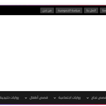
نا
اتصل بنا
سياسة الخصوصية
من نحن
صص نجاح
روايات اجتماعية
قصص أطفال
روايات خليجية