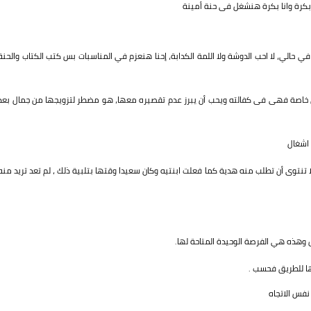
 بكرة وانا بكرة هنشغل فى حنة أمينة
حالي، لا احب الدوشة ولا اللمة الكدابة، إحنا هنعزم في المناسبات بس كتب الكتاب والحنة
 خاصة فهى فى كفالته ويحب أن يبرز عدم تقصيره معها، هو مضطر لتزويجها من جمال بعد
 اشغال
توى أن تطلب منه هدية كما فعلت ابنتيه وكان سعيدا وقتها بتلبية ذلك ، لم تعد تريد منه
هذه هي الفرصة الوحيدة المتاحة لها.
ا للطريق فحسب .
نفس الاتجاه