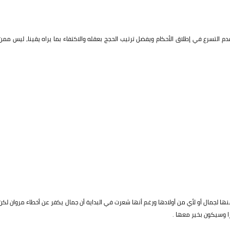
م التسرع في إطلاق الأحكام ويفضل ترتيب الحجج بعقله والاكتفاء بما يراه يقينا، ليس ممن
 لجمال أو لأي من أولادها ورغم أنها شعرت في البداية أن جمال يكفر عن أخطاء مروان لكن
را وسيكون بخير معها .