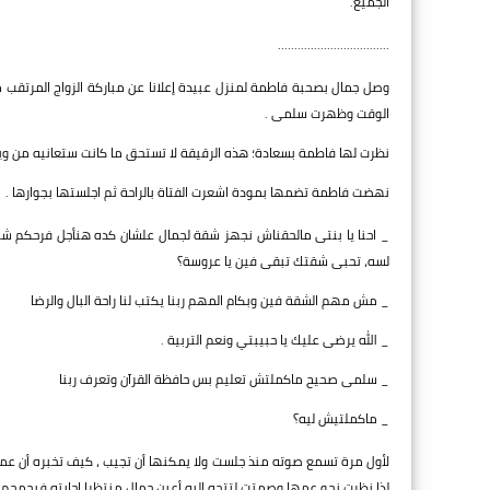
الجميع.
..................................
وصل جمال بصحبة فاطمة لمنزل عبيدة إعلانا عن مباركة الزواج المرتقب من
الوقت وظهرت سلمى .
نظرت لها فاطمة بسعادة؛ هذه الرقيقة لا تستحق ما كانت ستعانيه من ويلا
نهضت فاطمة تضمها بمودة اشعرت الفتاة بالراحة ثم اجلستها بجوارها .
_ احنا يا بنتى مالحقناش نجهز شقة لجمال علشان كده هنأجل فرحكم شو
لسه، تحبى شقتك تبقى فين يا عروسة؟
_ مش مهم الشقة فين وبكام المهم ربنا يكتب لنا راحة البال والرضا
_ الله يرضى عليك يا حبيبتي ونعم التربية .
_ سلمى صحيح ماكملتش تعليم بس حافظة القرآن وتعرف ربنا
_ ماكملتيش ليه؟
لأول مرة تسمع صوته منذ جلست ولا يمكنها أن تجيب ، كيف تخبره أن عم
لذا نظرت نحو عمها وصمتت لتتجه إليه أعين جمال منتظرا إجابته فيحمحم