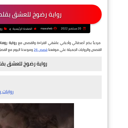
رواية رضوخ للعشق بقلم
20 سبتمبر 2022
mawaheb
الصفحة الرئيسية
رو
رواية روما
مرحباً بكم أصدقائي وأحبابي عاشقي القراءة والقصص مع
القصص والروايات الجميلة علي موقعنا
قصص 26
وموعدنا اليوم مع الفصل
رواية رضوخ للعشق بقل
روايات 