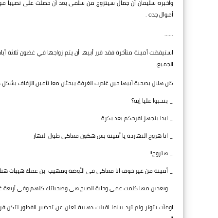
وأخبره سليمان أن جمال سيتزوج من سلمى بعد أن حصلت على نصيبا موفو
أموال جده .
......
استيقظت أمينة متأخرة فقد قرر أبيها أن يتم زواجها في غضون ثلاثة أيام
الجميع.
كان هلال بصحبة أبيها حين غادرت الغرفة يبحثان معا تأمين الزفاف بشك
_ بتخبوا عليا إيه؟
_ ابدا بنجهز لفرحكم بعد بكرة
_ انا هروح النهاردة يا أمينة بس هكون معاكى طول النهار
_ هتروح!!
_ أمينة من غير خوف انا معاكى فى الأوضة ومهيب ابن عمك هيبات هنا
_ وبعدين مها كلمت عمى وجاية الصبح هى وصحباتك كلهم وفى أربعة غفر
اومأت بتوتر ولم ترد بينما اقبلت دهبية تعلن عن تحضير الفطور لتكن فرص