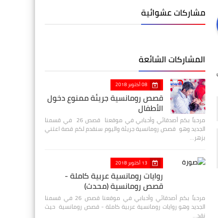
مشاركات عشوائية
المشاركات الشائعة
08 أكتوبر 2018
قصص رومانسية جريئة ممنوع دخول
الأطفال
مرحباً بكم أصدقائي وأحبابي في موقعنا قصص 26 في قسمنا
الجديد وهو قصص رومانسية جريئة واليوم سنقدم لكم قصة اعتني
بزهر…
13 أكتوبر 2018
روايات رومانسية عربية كاملة -
قصص رومانسية (محدث)
مرحباً بكم أصدقائي وأحبابي في موقعنا قصص 26 في قسمنا
الجديد وهو روايات رومانسية عربية كاملة - قصص رومانسية حيث
نقد…