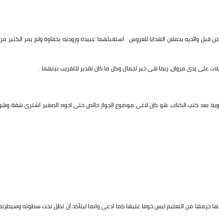
 قبل والديه يحملان الهدايا للعروس . استقبلهما عبيدة وزوجته بحفاوة ولم يمر الكثير من
ت على يدى مروان، ربما هى خير لجمال وكل ما كان تقدير للتقريب بينهما .
ية بعد كتب الكتاب، هو كان لاغى موضوع الجواز خالص حتى اخوه الصغير اشترى شقة وهو
ها حرمها من التعليم ليس خوفا عليها كما ادعى وانما ليتأكد أن تظل تحت سطوته وسيطرته