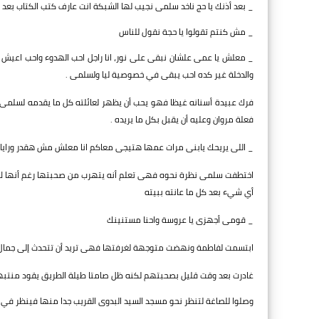
_ بعد أذنك يا حج ناخد سلمى نجيب لها الشبكة انت عارف كتب الكتاب بعد
_ مش كنتم تقولوا يا حجة نقول للناس
_ معلش يا عمى علشان نبقى على نور، انا راجل احب الهدوء واحب اعيش في 
والدخلة غير كده احب يبقى في خصوصية ليا ولسلمى .
فرك عبيدة أسنانه غيظا فهو يحب أن يظهر لعائلته كل ما يقدمه لسلمى
فعلة مروان وعليه أن يقبل بكل ما يريده .
_ اللى يريحك يابنى مرات عمها هتيجى معاكم انا معلش مش هقدر ورايا
اختطفت سلمى نظرة نحوه فهى تعلم أنه يتهرب من صحبتها رغم أنها لا تن
أي شيء بعد كل ما عانته ببيته
_ قومى أجهزى يا عروسة واحنا مستنينك
ابتسمت لفاطمة ونهضت متوجهة لغرفتها فهى تريد أن تتحدث إلى جمال و
غادرت بعد وقت قليل بصحبتهم لكنه ظل صامتا طيلة الطريق يقود منتبه
وصلوا للصاغة لتنظر نحو مسجد السيد البدوى القريب جدا منها فينظر في 