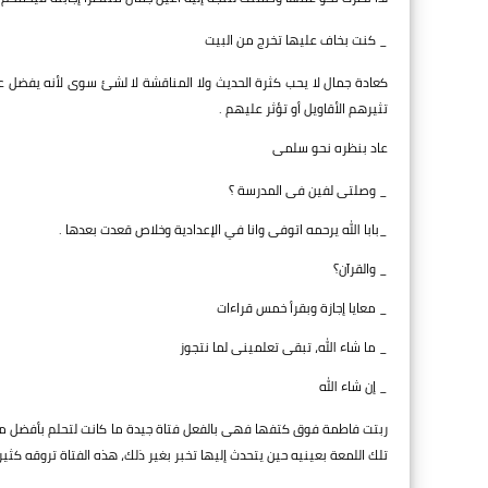
_ كنت بخاف عليها تخرج من البيت
كعادة جمال لا يحب كثرة الحديث ولا المناقشة لا لشئ سوى لأنه يفضل عد
تثيرهم الأقاويل أو تؤثر عليهم .
عاد بنظره نحو سلمى
_ وصلتى لفين فى المدرسة ؟
_بابا الله يرحمه اتوفى وانا في الإعدادية وخلاص قعدت بعدها .
_ والقرآن؟
_ معايا إجازة وبقرأ خمس قراءات
_ ما شاء الله، تبقى تعلمينى لما نتجوز
_ إن شاء الله
ربتت فاطمة فوق كتفها فهى بالفعل فتاة جيدة ما كانت لتحلم بأفضل منها
تلك اللمعة بعينيه حين يتحدث إليها تخبر بغير ذلك، هذه الفتاة تروقه كثي