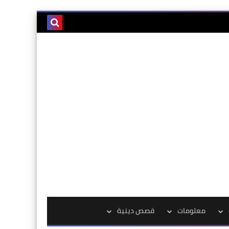
معلومات
قصص دينية