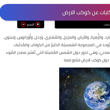
كايات عن كوكب الارض
الحجم
كايات
والزُّهرة، والأرض، والمرّيخ، والمُشتري، وزحل، وأُورانوس، ونبتون،
تُوجد في المجموعة الشمسيّة الكثيرُ من الكواكب والمُذنّبات
عدنيّ، وهي تدور حول الشّمس المُضيئة التي تُعتَبر مصدر الضّوء
 حول كوكب الارض فتابع معنا