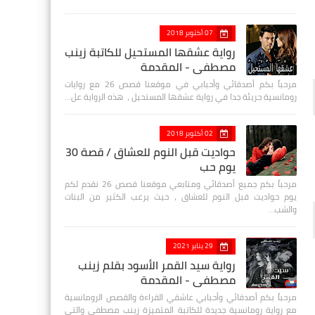
07 أكتوبر 2018
رواية عشقها المستحيل للكاتبة زينب
مصطفي - المقدمة
مرحباً بكم أصدقائي وأحبابي في موقعنا قصص 26 مع روايات
رومانسية جريئة جدا في رواية عشقها المستحيل ، هذه الرواية عل…
02 أكتوبر 2018
حواديت قبل النوم للعشاق / قصة 30
يوم حب
مرحباً بكم جميع أصدقائي ومتابعي موقعنا قصص 26 نقدم لكم
يوم حواديت قبل النوم للعشاق ، حيث يرغب الكثير من البنات
والشب…
29 يناير 2021
رواية سيد القمر الأسود بقلم زينب
مصطفي - المقدمة
مرحباً بكم أصدقائي وأحبابي عاشقي القراءة والقصص الرومانسية
مع رواية رومانسية جديدة للكاتبة المتميزة زينب مصطفى والتي