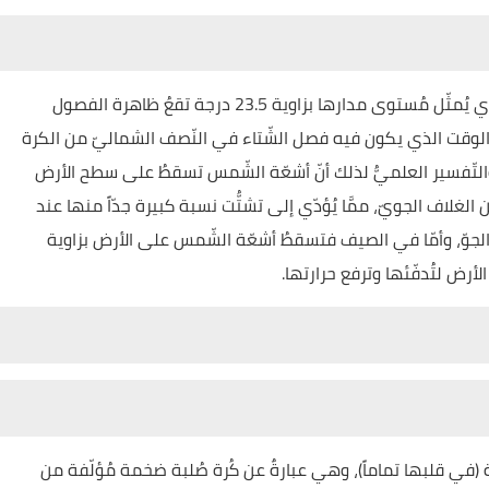
وبسبب ميل مِحور الأرض عن الخطّ المُتعامد مع الخطّ الذي يُمثّل مُستوى مدارها بزاوية 23.5 درجة تقعُ ظاهرة الفصول
في الوقت الذي يكون فيه فصل الشّتاء في النّصف الشماليّ من الكرة
لتّفسير العلميُّ لذلك أنّ أشعّة الشّمس تسقطُ على سطح الأرض
ن الغلاف الجويّ، ممَّا يُؤدّي إلى تشتُّت نسبة كبيرة جدّاً منها عند
 الجوّ، وأمّا في الصيف فتسقطُ أشعّة الشّمس على الأرض بزاوية
الأرض لتُدفّئها وترفع حرارتها.
يّة (في قلبها تماماً)، وهي عبارةٌ عن كُرة صُلبة ضخمة مُؤلّفة من