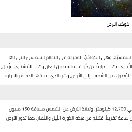
كوكب الارض
الشمسيّة، وهي الكواكبُ الوحيدة في النّظام الشمسيّ التي لها
 الأُخرى فهي عبارةٌ عن كُرات عملاقة من الغاز، وهي المُشتري، وزُحل،
اً للوُصول من الشّمس إلى الأرض، وهو الذي يمنحُها الدّفء والحرارة.
يقول العلماء المُختصّون إنّ قطر الكرة الأرضيّة يبلغ حوالي 12,700 كيلومتر، وتبعُدُ الأرض عن الشّمس مسافة 150 مليون
اعة تقريباً، فتنتج عن هذه الدّورة اللّيل والنّهار، كما تدور الأرض