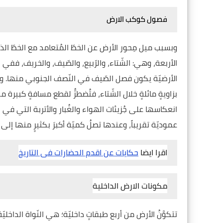
فصول كوكب الارض
الأربعة، وهي: الشّتاء، والرّبيع، والصّيف، والخريف، ف
الأرضيّة يكون فصل الصّيف في النّصف الجنوبي منها. وا
بزاويةٍ مائلةٍ خلال الشّتاء، فتُضطرُّ لقطع مسافةٍ كبيرة م
انعكاسها على جُزيئات الهواء والغُبار والأتربة التي في
عموديّة تقريباً، وعندها تصلُ كميّة أكبرَ بكثيرٍ منها إلى 
اقرا ايضا
حكايات عن اقدم الحضارات فى التاريخ
مكونات الارض الداخلية
تتكوَّنُ الأرض من أربع طبقاتٍ داخليّة؛ هي النّواة الداخل