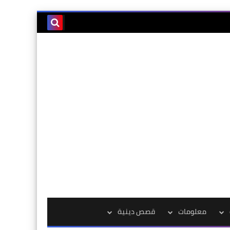
معلومات
قصص دينية