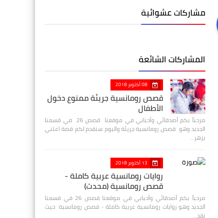
مشاركات عشوائية
المشاركات الشائعة
08 أكتوبر 2018
قصص رومانسية جريئة ممنوع دخول
الأطفال
مرحباً بكم أصدقائي وأحبابي في موقعنا قصص 26 في قسمنا
الجديد وهو قصص رومانسية جريئة واليوم سنقدم لكم قصة اعتني
بزهر…
13 أكتوبر 2018
روايات رومانسية عربية كاملة -
قصص رومانسية (محدث)
مرحباً بكم أصدقائي وأحبابي في موقعنا قصص 26 في قسمنا
الجديد وهو روايات رومانسية عربية كاملة - قصص رومانسية حيث
نقد…