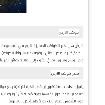
كوكب الارض
الأرضُ هي أكبر الكواكب الصخريّة الأربع في المجموعة 
سطوحٌ صُلْبة يمكن لكائنٍ الوقوف عليها، وأمّا الكواكبُ
وأورانوس، ونبتون. يحتاجُ الضّوء إلى ثمانية دقائق تقريب
قطر كوكب الارض
كيلومتر، وتدور حول نفسها دورةً كاملةً كلّ أربع وعشرين س
حول الشّمس بمدارٍ ثابت دورةً كاملةً كلّ 365 يوماً