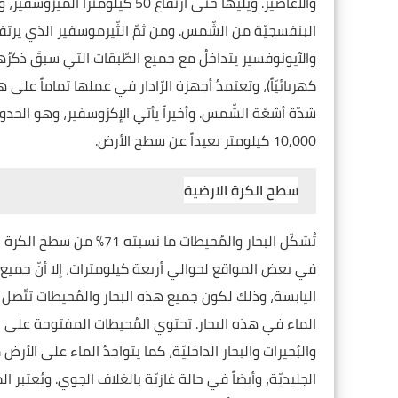
والأعاصير. ويليها حتّى ارتفاع 0
والآيونوفسير يتداخلُ مع جميع الطّبقات التي سبقَ ذكرُها
كهربائيّاً)، وتعتمدُ أجهزة الرّادار في عملها تماماً على
شدّة أشعّة الشّمس. وأخيراً يأتي الإكزوسفير، وهو الحدود 
10,000 كيلومتر بعيداً عن سطح الأرض.
سطح الكرة الارضية
تُشكّل البحار والمُحيطات
في بعض المواقع لحوالي أربعة كيلومترات، إلا أنّ جميع 
اليابسة، وذلك لكون جميع هذه البحار والمُحيطات تتّص
والبُحيرات والبحار الداخليّة، كما يتواجدُ الماء على الأ
الجليديّة، وأيضاً في حالة غازيّة بالغلاف الجوي. ويُعتبر ال