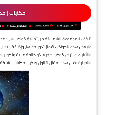
حكايات | ح
09 مارس 2018
ahmed zaton
الصفحة الرئيسية
ح
تتكوّن المجموعة الشمسيّة من ثمانية كواكب هي: عُطارد، 
ولبعض هذه الكواكب أقمارٌ تدور حولها، وإضافةً إليها، 
والنّيازك. والأرض كوكب صخريّ ذو كثافة عالية وتكوين م
والحرارة وفى هذا المقال نتناول بعض الحكايات الشيقة