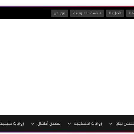
نا
اتصل بنا
سياسة الخصوصية
من نحن
صص نجاح
روايات اجتماعية
قصص أطفال
روايات خليجية