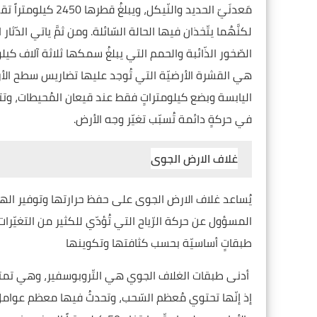
مَعدنَيّ الحديد والنّ
لكنَّهُما يتّخذان فيها الحالة السّائلة. ومن ثمَّ ياتي ال
الصّخور الذّائبة والحمم التي يبلغُ سمكها ثلاثة آلاف كيلوم
اليابسة وبضع كيلومتراتٍ فقط عند قيعان المُحيطات، وتتأ
في حركةٍ دائمة تُسبّب تغيّر وجه الأرض.
غلاف الارض الجوى
يُساعد غلاف الارض الجوى على حفظ حرارتها وتوفير الهواء
المسؤول عن حركة الرّياح التي تُؤدّي للكثير من التغيّر
طبقاتٍ أساسيّة بحسب كثافتها وتكوينها
إذ إنّها تحتوي مُعظم السّحب، وتحدثُ فيها معظم عوامل 