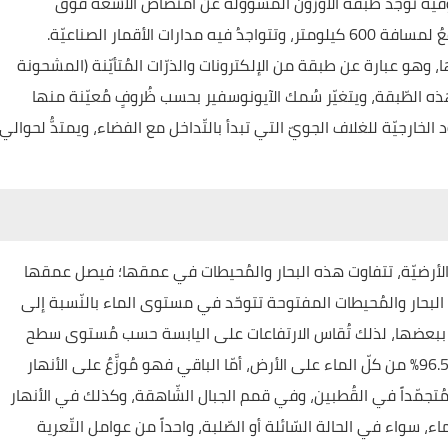
5 كيلومتراً الميزوسفير، وفيه تُوجد طبقة الأوزون المسؤولة عن امتصاص الأشعّة فوق
البنفسجيّة من الشّمس. ومن ثمّ الثّيرموسفير الذي يرتفعُ لمسافة 600 كيلومتر، وتتواجدُ فيه مدارات الأقمار الصناعيّة.
، وهو عبارة عن طبقة من الإلكترونات والذرّات المُتأيّنة (المشحونة
 هذه الطّبقة، ويتغيّر سُمك الآيونوسفير بحسب ظُروفٍ مُعيّنة منها
الخارجيّة للغلاف الجويّ التي تبدأ بالتّداخل مع الفضاء، ويمتدُّ لحوالي
 ما نسبته 71% من سطح الكرة الأرضيّة، تتفاوت هذه البحار والمُحيطات في عمقها؛ فيصل عمقها
البحار والمُحيطات المفتوحة تتوحّد في مستوى الماء بالنّسبة إلى
ل ببعضها، لذلك تُقاس الارتفاعات على اليابسة حسب مُستوى سطح
الماء في هذه البحار. تحتوي المُحيطات المفتوحة على 96.5% من كلّ الماء على الأرض، أمّا الباقي فهو مُوزَّعٌ على الأنهار
رض مُتجمّداً في القُطبين، وفي قمم الجبال الشّاهقة، وكذلك في الأنهار
ماء، سواء في الحالة السّائلة أو الصّلبة، واحداً من عوامل التّعرية