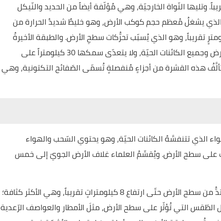
يكل، ويبلغُ قطرها 2450 كيلومتراً تقريباً. وتليها النّواة الخارجيّة، وهي مُؤلّفة أيضاً من الحديد والنّيكل
دّثار الذي يشغلُ مُعظم حجم كوكب الأرض، وهو خليطٌ شديدُ الحرارة من
ترٍ تقريباً، وهو الذي يُسبّب تحرُّكات سطحِ الأرض. والطبقة الأخيرةُ
هي القشرة الأرضيّة التي تُوجد عليها تضاريس سطح الأرض وجميع الكائنات الحيّة، ولا يتعدّى سمكها 30 كيلومتراً على
لَّفُ هذه القشرة من أجزاءٍ مُنفصلةٍ تُسمّى الصّفائح التكتونية، وهي
 الذي تتنفسَّهُ الكائنات الحيّة، وهو يحتوي السّحب والهواء
ات على سطح الأرض. ويُقسِّمُ العلماء غلاف الأرض الجويّ إلى خمس
أدنى طبقات الغلاف الجوي هي التّروبوسفير، وهي تمتدُّ من سطح الأرض حتّى ارتفاع 8 كيلومتراتٍ تقريباً، وهي الأكثر كثافة؛
الطّقس التي تُؤثّر على سطح الأرض، مثلَ الأمطار والعواصف الرّعدية