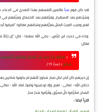
لقد كان قوم
سبأ
ظالمين لأنفسهم بهذا التعدي في الدعاء، مع
وشرَّدهم بعد الاستقرار، وفرَّقهم بعد الاجتماع، ومزَّقهم في
لهم، وضرب العربُ المثلَ بتفرُّقهم وشتاتهم، فقالوا: "تفرقوا أيدي سَ
وجاء في حديث ابن عَبَّاسٍ - رضي الله عنهما - قال: "إن رَجُلاً سَأَلَ ر
فقال:
﴿
فَقَالُوا رَبَّنَا بَاعِدْ بَيْنَ أَسْفَارِنَا وَظَلَمُوا أَنْفُسَهُمْ 
شَكُورٍ
﴾ [سبأ: 19].
إن خبرهم كان آياتٍ لكل صبار شكور؛ لأنهم لم يكونوا شاكرين نِعَم
خذلان الله - تعالى - لهم، وإلا لو صبروا وتابوا، لعاد الله - ت
الشكر، فمُزِّقوا كلَّ ممزَّق، وفُرِّقوا شذرَ مذرَ.
اقرأ ايضا :
قصص القرآن | قصة اصحاب الجنة