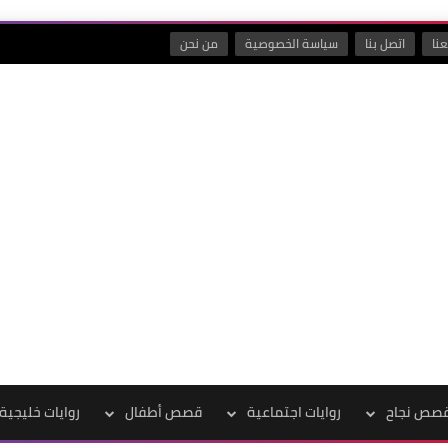
نا
اتصل بنا
سياسة الخصوصية
من نحن
صص نجاح
روايات اجتماعية
قصص أطفال
روايات خليجية