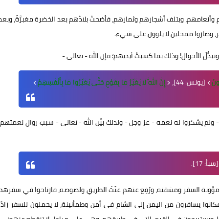
 وأنعامهم، ويتلف أشجارهم وثمارهم، فأضحتْ بلادُهم بعد الخضرة مغبرَّةً، وبعد
ر، وصاروا ممحلين لا يلوون على شيء.
وتبدُّلَ الأحوال! وذلك بما كسبتْ أيديهم؛ فإن الله - تعالى -
ونَ
﴾ [يونس: 44]، ﴿
إِنَّ اللَّهَ لَا يُغَيِّرُ مَا بِقَوْمٍ حَتَّى يُغَيِّرُوا مَا بِأَنْفُسِهِمْ
﴾
- ولم يشكروا له نعمه - عز وجل - ولذلك بيَّن الله - تعالى - سببَ زوال نعمتهم،
سبأ: 17].
ا مؤونة السفر ومشقته، ورُفِع عنهم عنَتُ الطريقِ ولصوصه، فارتاحوا في سفرهم
، فكانوا يسافرون من اليمن إلى الشام في أمن وطمأنينة، لا يحملون للسفر زادًا