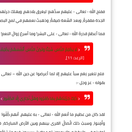
ففتح الله - تعالى - عليهم سدَّهم؛ ليغرق بلادهم، ويهلك حرثهم
الجدة مقفرةً، وبعد السَّعة ضيقةً، وذهبتْ نعمهم في لمح البص
فما أعظمَ قدرةَ الله - تعالى - على البشر! وما أسرعَ زوالَ النعم! 
﴿
لَا يَظْلِمُ النَّاسَ شَيْئًا وَلَكِنَّ النَّاسَ أَنْفُسَهُمْ يَظْلِمُ
[الرعد: 11]،
فلم تتغير نِعَم سبأ عليهم إلا لما أعرضوا عن دين الله – تعالى 
بقوله - عز وجل -:
﴿
ذَلِكَ جَزَيْنَاهُمْ بِمَا كَفَرُوا وَهَلْ نُجَازِي إِلَّا الكَفُورَ
﴾ [
لقد كان من عظيم ما أنعم الله - تعالى - به عليهم، أنهم كُفُو
وأَمِنوا، وسببُ ذلك اتِّصالُ القرى بينهم وبين الأرض المباركة