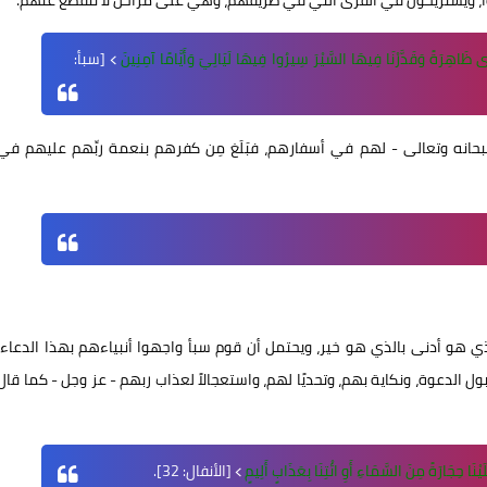
وا، ويستريحون في القرى التي في طريقهم، وهي على مراحل لا تنقطع عنهم؛
ًى ظَاهِرَةً وَقَدَّرْنَا فِيهَا السَّيْرَ سِيرُوا فِيهَا لَيَالِيَ وَأَيَّامًا آمِنِينَ
﴾ [سبأ:
سبحانه وتعالى - لهم في أسفارهم، فبَلَغ مِن كفرهم بنعمة ربِّهم عليهم في
 هو أدنى بالذي هو خير، ويحتمل أن قوم سبأ واجهوا أنبياءهم بهذا الدعاء،
ل الدعوة، ونكاية بهم، وتحديًا لهم، واستعجالاً لعذاب ربهم - عز وجل - كما قال
َا حِجَارَةً مِنَ السَّمَاءِ أَوِ ائْتِنَا بِعَذَابٍ أَلِيمٍ
﴾ [الأنفال: 32].