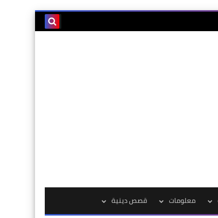
معلومات
قصص دينية