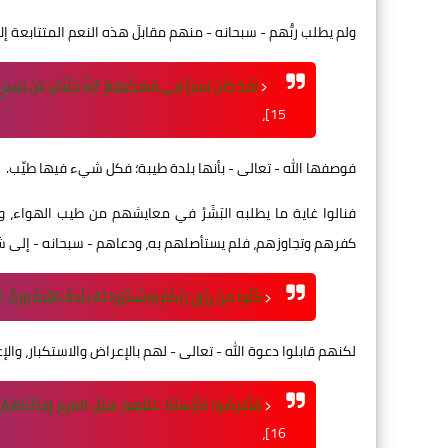
ولم يطلب ربُّهم - سبحانه - منهم مقابلَ هذه النعم المتتابعة إل
﴿
لَقَدْ كَانَ لِسَبَأٍ فِي مَسْكَنِهِمْ آيَةٌ جَنَّتَانِ عَنْ يَمِينٍ 
15]،
فوصفها الله - تعالى - بأنها بلدة طيبة؛ فكل شيء فيها طيِّب.
فنالوا غاية ما يطلبه البَشَرُ في معايشهم من طيب الهواء، و
كفرهم وتجاوزهم، فلم يستأصلهم به، ودعاهم - سبحانه - إلى ش
﴿
كُلُوا مِنْ رِزْقِ رَبِّكُمْ وَاشْكُرُوا لَهُ بَلْدَةٌ طَيِّبَةٌ وَرَبٌّ 
لكنهم قابلوا دعوة الله - تعالى - لهم بالإعراض والاستكبار، والإع
﴿
فَأَعْرَضُوا فَأَرْسَلْنَا عَلَيْهِمْ سَيْلَ العَرِمِ وَبَدَّلْنَاهُمْ
16]،