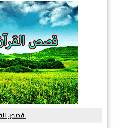
قصص القر