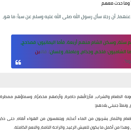
 وما حدث معهم
عنهما، أن رجلا سأل رسول الله صلى الله عليه وسلم عن سبأ: ما هو،
ستة، وسكن الشام منهم أربعة. فأما اليمانيون: فمذحج،
أما الشاميون: فلخم، وجذام، وعاملة، وغسان
). قال
ابن
ه".
مؤونة الطعام والشراب، فأرزاقُهم حاضرة، وأرضهم مخضرَّة، وسماؤهم ممطرة،
، وتملأ جنبتي بلادهم؛
عام والثمار، يشربون من الماء أعذبَه، ويتنفسون من الهواء أنقاه، حتى ذكر
هذا من أكمل ما يكون للعيش الرغيد، والراحة التامة، والنعم الكاملة.