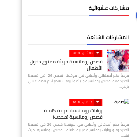
مشاركات عشوائية
المشاركات الشائعة
08 أكتوبر 2018
قصص رومانسية جريئة ممنوع دخول
الأطفال
مرحباً بكم أصدقائي وأحبابي في موقعنا قصص 26 في قسمنا
الجديد وهو قصص رومانسية جريئة واليوم سنقدم لكم قصة اعتني
بزهر…
13 أكتوبر 2018
روايات رومانسية عربية كاملة -
قصص رومانسية (محدث)
مرحباً بكم أصدقائي وأحبابي في موقعنا قصص 26 في قسمنا
الجديد وهو روايات رومانسية عربية كاملة - قصص رومانسية حيث
نقد…