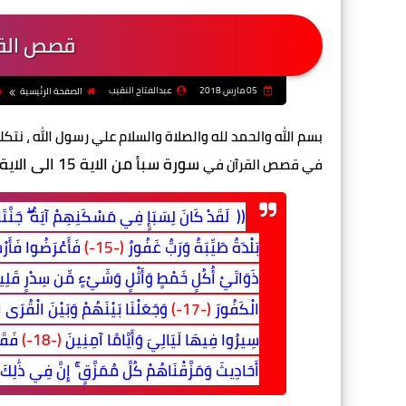
قصص القر
05 مارس 2018
عبدالفتاح النقيب
الصفحة الرئيسية
بسم الله والحمد لله والصلاة والسلام علي رسول الله ، ن
سورة سبأ من الاية 15 الى الاية 19.
في قصص القرآن في
(( لَقَدْ كَانَ لِسَبَإٍ فِي مَسْكَنِهِمْ آيَةٌ ۖ جَنَّتَ
بَلْدَةٌ طَيِّبَةٌ وَرَبٌّ غَفُورٌ
(-15-)
فَأَعْرَضُوا فَأَرْسَ
ذَوَاتَيْ أُكُلٍ خَمْطٍ وَأَثْلٍ وَشَيْءٍ مِّن سِدْرٍ قَلِ
الْكَفُورَ
(-17-)
وَجَعَلْنَا بَيْنَهُمْ وَبَيْنَ الْقُرَى 
سِيرُوا فِيهَا لَيَالِيَ وَأَيَّامًا آمِنِينَ
(-18-)
فَقَا
أَحَادِيثَ وَمَزَّقْنَاهُمْ كُلَّ مُمَزَّقٍ ۚ إِنَّ فِي ذَٰلِكَ 