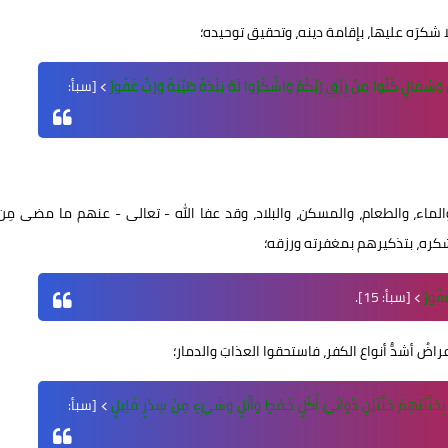
ا شكرَه عليها، بإقامة دينه، وتحقيق توحيده؛
وَشِمَالٍ كُلُوا مِنْ رِزْقِ رَبِّكُمْ وَاشْكُرُوا لَهُ بَلْدَةٌ طَيِّبَةٌ وَرَبٌّ غَفُورٌ
﴾ [سبأ:
الماء، والطعام، والمسكن، والبلاد، وقد عفا الله - تعالى - عنهم ما مضى مِن
كره، بتذكيرهم بمغفرته ورزقه؛
غَفُورٌ
﴾ [سبأ: 15].
راضُ أشدُّ أنواع الكفر، فاستحقوا العذابَ والدمار؛
 بِجَنَّتَيْهِمْ جَنَّتَيْنِ ذَوَاتَيْ أُكُلٍ خَمْطٍ وَأَثْلٍ وَشَيْءٍ مِنْ سِدْرٍ قَلِيلٍ
﴾ [سبأ: