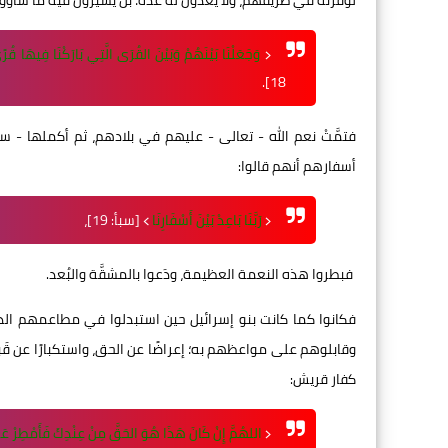
لوفرته في طريقهم، ولا يعدون له عدة؛ بل يسيرون فيه ما شاؤ
﴿
وَجَعَلْنَا بَيْنَهُمْ وَبَيْنَ القُرَى الَّتِي بَارَكْنَا فِيهَا قُر
18].
فتمَّتْ نعم الله - تعالى - عليهم في بلادهم، ثم أكملها - 
أسفارهم أنهم قالوا:
﴿
رَبَّنَا بَاعِدْ بَيْنَ أَسْفَارِنَا
﴾ [سبأ: 19]،
فبطروا هذه النعمة العظيمة، ودَعوا بالمشقَّة والبُعد.
فكانوا كما كانت بنو إسرائيل حين استبدلوا في مطاعمهم الذي
وقابلوهم على مواعظهم به؛ إعراضًا عن الحق، واستكبارًا عن قَبو
كفار قريش:
﴿
اللهُمَّ إِنْ كَانَ هَذَا هُوَ الحَقَّ مِنْ عِنْدِكَ فَأَمْطِرْ عَلَيْن