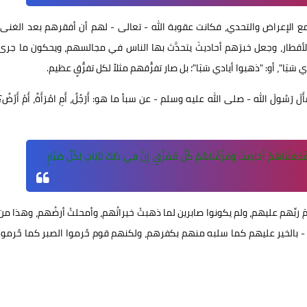
 الإعراض والتحدي، فكانت عقوبة الله - تعالى - لهم أن أفقرهم بعد الغنى،
 الأقطار، وجعل خبرَهم أحاديثَ يتحدَّث بها الناس في مجالسهم، ويحكون ما جرى
بَا"، أو: "ذهبوا أيادي سَبَا"؛ بل صار تفرُّقهم مثلاً لكل تفرُّقٍ عظيم.
َسُولَ الله - صلى الله عليه وسلم - عن سبأ ما هو: أَرَجُلٌ، أَمِ امْرَأَةٌ، أَمْ أَرْضٌ؟
فَجَعَلْنَاهُمْ أَحَادِيثَ وَمَزَّقْنَاهُمْ كُلَّ مُمَزَّقٍ إِنَّ فِي ذَلِكَ لَآيَاتٍ لِكُلِّ صَبَّارٍ
َ ربِّهم عليهم، ولم يكونوا صابرين لما ذهبتْ خيراتُهم، وأمحلتْ أرضُهم، وهذا من
عالى - بالخير عليهم كما سلبه منهم بكفرهم، ولكنهم قوم حُرموا الصبر كما حُرموا