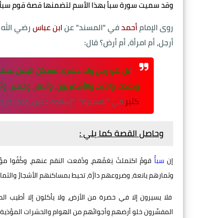
وقد سميت سورة سبأ بهذا الأسم لتضمنها قصة قوم سبأ
روى الإمام
أحمد
في "المسند" عن
ابن عباس
رضي الله 
أرجل، أم امرأة، أم أرض؟ قال:
(
بل هو رجل ولد عشرة، فسكن اليمن منهم 
وكندة، والأزد، والأشعريون، وأنمار، وحمير. و
كثير
في "تفسيره": "إسناده حسن، ولم يخرجو
وحاصل القصة كما يلي :
إن
سبأً
قومٌ اكتملتْ نِعَمُهم، ودُفعت النقم عنهم، وكُفُوا 
وثمارهم يانعة، وضروعهم دارَّة، تحيط بمساكنهم الأشجارُ والثمار
فلا يسيرون إلا في خضرة من الأرض، ولا يأكلون إلا أطيب الط
المفسِّرون خلو أرضهم وأجوائهم من الهوام والحشرات المؤذية، و