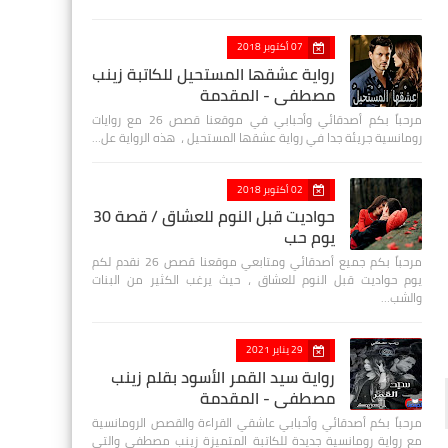
07 أكتوبر 2018
رواية عشقها المستحيل للكاتبة زينب
مصطفي - المقدمة
مرحباً بكم أصدقائي وأحبابي في موقعنا قصص 26 مع روايات
رومانسية جريئة جدا في رواية عشقها المستحيل ، هذه الرواية عل…
02 أكتوبر 2018
حواديت قبل النوم للعشاق / قصة 30
يوم حب
مرحباً بكم جميع أصدقائي ومتابعي موقعنا قصص 26 نقدم لكم
يوم حواديت قبل النوم للعشاق ، حيث يرغب الكثير من البنات
والشب…
29 يناير 2021
رواية سيد القمر الأسود بقلم زينب
مصطفي - المقدمة
مرحباً بكم أصدقائي وأحبابي عاشقي القراءة والقصص الرومانسية
مع رواية رومانسية جديدة للكاتبة المتميزة زينب مصطفى والتي