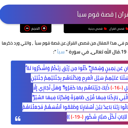
آن | قصة قوم سبأ
الحجم
قصص القرآن
قصص دينية
تكلم في هذا المقال من قصص القرآن عن قصة قوم سبأ ، والتي ورد ذكرها
قال الله تعالى، في سورة "
سبأ
":
انِ عَن يَمِينٍ وَشِمَالٍ ۖ كُلُوا مِن رِّزْقِ رَبِّكُمْ وَاشْكُرُوا لَهُ ۚ
لْنَا عَلَيْهِمْ سَيْلَ الْعَرِمِ وَبَدَّلْنَاهُم بِجَنَّتَيْهِمْ جَنَّتَيْنِ
يلٍ
(-16-)
ذَٰلِكَ جَزَيْنَاهُم بِمَا كَفَرُوا ۖ وَهَلْ نُجَازِي إِلَّا
الَّتِي بَارَكْنَا فِيهَا قُرًى ظَاهِرَةً وَقَدَّرْنَا فِيهَا السَّيْرَ ۖ
لُوا رَبَّنَا بَاعِدْ بَيْنَ أَسْفَارِنَا وَظَلَمُوا أَنفُسَهُمْ فَجَعَلْنَاهُمْ
لَآيَاتٍ لِّكُلِّ صَبَّارٍ شَكُورٍ
(-19-)
))