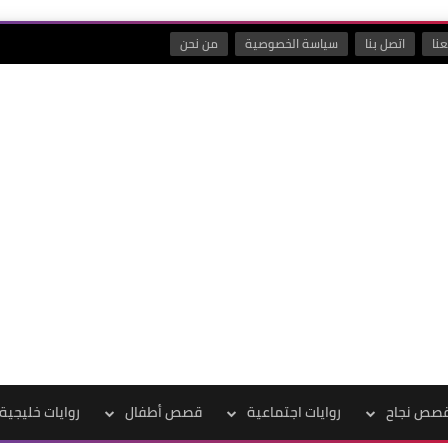
نا
اتصل بنا
سياسة الخصوصية
من نحن
صص نجاح
روايات اجتماعية
قصص أطفال
روايات خليجية