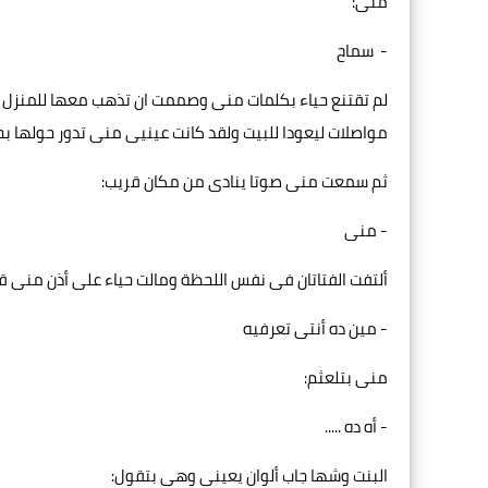
منى:
- سماح
لم تقتنع حياء بكلمات منى وصممت ان تذهب معها للمنزل كم
مواصلات ليعودا للبيت ولقد كانت عينيى منى تدور حولها بحث
ثم سمعت منى صوتا ينادى من مكان قريب:
- منى
ألتفت الفتاتان فى نفس اللحظة ومالت حياء على أذن منى 
- مين ده أنتى تعرفيه
منى بتلعثم:
- أه ده .....
البنت وشها جاب ألوان يعينى وهى بتقول: