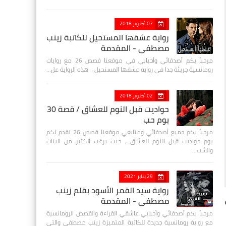
07 أكتوبر 2018
رواية عشقها المستحيل للكاتبة زينب
مصطفي - المقدمة
مرحباً بكم أصدقائي وأحبابي في موقعنا قصص 26 مع روايات
رومانسية جريئة جدا في رواية عشقها المستحيل ، هذه الرواية عل…
02 أكتوبر 2018
حواديت قبل النوم للعشاق / قصة 30
يوم حب
مرحباً بكم جميع أصدقائي ومتابعي موقعنا قصص 26 نقدم لكم
يوم حواديت قبل النوم للعشاق ، حيث يرغب الكثير من البنات
والشب…
29 يناير 2021
رواية سيد القمر الأسود بقلم زينب
مصطفي - المقدمة
مرحباً بكم أصدقائي وأحبابي عاشقي القراءة والقصص الرومانسية
مع رواية رومانسية جديدة للكاتبة المتميزة زينب مصطفى والتي