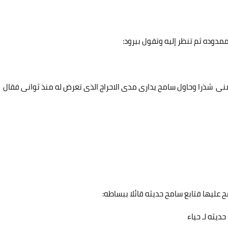
لممدوده ثم تنظر إليه وتقول ببرود:
نى شذرا وحاول سامح يدارى مدى الاحراج الذى تعرض له منذ ثوانى فقال
عليها فتابع سامح حديثه قائلا ببساطه:
ديثه لـ حياء