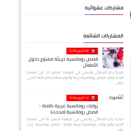
مشاركات عشوائية
المشاركات الشائعة
08 أكتوبر 2018
قصص رومانسية جريئة ممنوع دخول
الأطفال
مرحباً بكم أصدقائي وأحبابي في موقعنا قصص 26 في قسمنا
الجديد وهو قصص رومانسية جريئة واليوم سنقدم لكم قصة اعتني
بزهر…
13 أكتوبر 2018
روايات رومانسية عربية كاملة -
قصص رومانسية (محدث)
مرحباً بكم أصدقائي وأحبابي في موقعنا قصص 26 في قسمنا
الجديد وهو روايات رومانسية عربية كاملة - قصص رومانسية حيث
نقد…