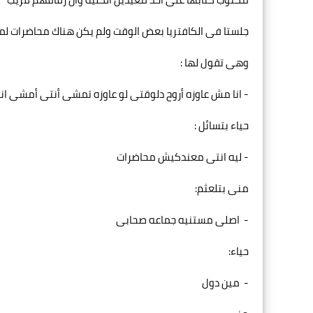
جلستا فى الكافتريا بعض الوقت ولم يكن هناك محاضرات لمن
وهى تقول لها :
- انا مش عاوزه أروح دلوقتى لو عاوزه تمشى أنتى أمشى ان
حياء بتسائل :
- ليه انتى معندكيش محاضرات
منى بتلعثم:
- اصلى مستنيه جماعه صحابى
حياء:
- مين دول