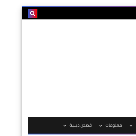
معلومات
قصص دينية