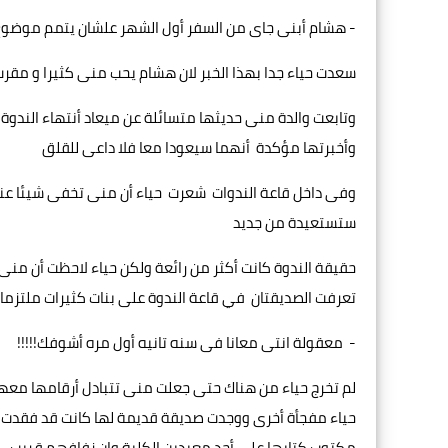
- هشام أبنى جاى من السفر أول الشهر علشان يتمم موضوع
سعدت حياء جدا بهذا الخبر لان هشام يحب منى كثيرا و مقرب 
وتابعت والدة منى حديثها متسائلة عن ميعاد أنتهاء الندوة 
وأخبرتها مؤكدة أنهما سيعودا معا فلا داعى للقلق
وفى داخل قاعة الندوات شعرت حياء أن منى تخفى شيئا عنها
ستستعيدة من جديد
حقيقة الندوة كانت أكثر من رائعة ولكن حياء لاحظت أن منى
تعرفت الصديقتان في قاعة الندوة على بنات كثيرات ملتزمات
- معقولة انتى معانا فى سنه تانيه أول مره أشوفك!!!!!
لم تخرج حياء من هناك حتى جعلت منى تتبادل أرقامها معهن
حياء مفجأة أخرى ووجدت صديقة قديمة لها كانت قد فقدت أث
مكتوب كتابها على أحد معيدين الكلية وان زفافهم قريب