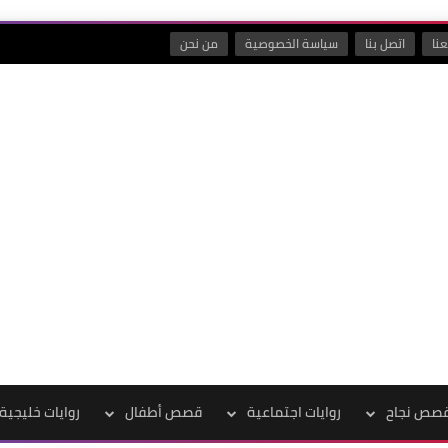
نا
اتصل بنا
سياسة الخصوصية
من نحن
صص نجاح
روايات اجتماعية
قصص أطفال
روايات خليجية