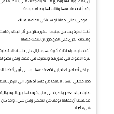
أن يتهور ويقتلها ويضيع مستقبله جعلت منى تنتظرها فى ال
وقد أرتدت ملابسها وقالت لها بصرامه وحدة:
- قومى تعالى معانا لو سبناكى معاه هيقتلك
أطلت نظرة رعب من عينيها المتورمتان من أثر البكاء وقامت
وهبطت تجرى على الدرج دون ان تلتفت خلفها
ألقت عليه حياء نظرة أخيرة وهو مازال على جلسته المتصلبة
نترك الاموات فى قبورهم وننصرف فى صمت ونحن ندعو لهم
لم تكن أحداهن تعلم اين تضع قدمها ولا الى أين يأخذها ا
دخلا مصلى النساء لايعلما هل جلسا أم هويا الى الارض ..ا
صليت حياء العصر ونظرت الى منى فوجدتها بين النوم والي
صديقتها أن عقلها توقف عن التفكير ولكن شىء واحد كان يد
شىء أم لا