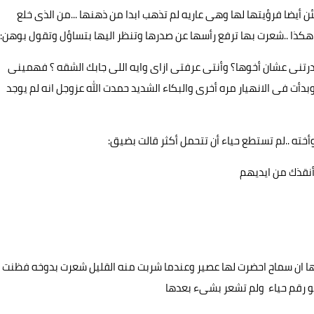
 أيضا فرؤيتها لها وهى عاريه لم تذهب ابدا من ذهنها ...من الذى خلع
 هكذا ..شعرت بها ترفع رأسها عن صدرها وتنظر اليها بتساؤل وتقول بوهن:
خدرتنى عشان أخوها؟ وأنتى عرفتى ازاى وايه اللى جابك الشقه ؟ فهمينى
أت فى الانهيار مره أخرى والبكاء الشديد حمدت الله عزوجل انه لم يوجد
خته ..لم تستطع حياء أن تتحمل أكثر قالت بضيق:
نقذك من ايديهم
ا ان سماح احضرت لها عصير وعندما شربت منه القليل شعرت بدوخه فظنت
هو رقم حياء ولم تشعر بشىء بعدها