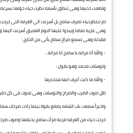
ولطمت خديها وهى تنطق بأسمه نظرت حياء حولها بسرعه لم تج
لم تنتظرحياء تصرف سامح بل أسرعت الى الغرفه التى خرج
وهى عاريه تماما ويبدوا عليها النوم العميق أسرعت اليها و
فقدته وهى تسمع صراخ سماح يأتى من الخارج :
- والله أنا مراته يا سامح انا مراته ..
وتوسلات محمد وهو يقول :
- والله ما كنت أعرف انها هتخدرها
ظل صوت الضرب والصراخ والتوسلات وهى تموت فى كل دقيقه
واخيراً سمعت باب الشقه يصفع بقوة بينما زادت صرخات سما
خرجت حياء من الغرفه فزعه فرأت سامح يخنقها وصوت صرخا
شعرت انها ستموت فى بين قبضته ... حاولت تخليصها من يد