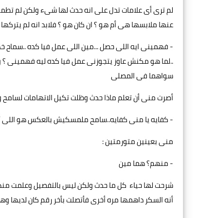
لم ترى أى علامات تدل على انه حدث لها شىء ولكن لم تطمئن
عنها ملابسها هى أم هو ؟ ان كان هو ؟ فلابد انه لم يتركها
- فهمينى ايه اللى حصل ...مين اللى عمل فيا كده ..سماح 
..لما هو مكنش عاوز يتجوزنى عمل فيا كده ليه فهمينى ؟ وبد
سواهما فى المصلى
أصرت منى أن تعلم ماذا حدث وظلت تكيل الاتهامات لسامح وأ
- كفايه يا منى كفايه..سامح ملمسكيش بالعكس هو اللى أ
منى بعينين متورمتين :
- منهم؟ هما مين
شرحت لها حياء كل ما حدث ولكن ليس بالتفصيل وعلمت منه
أنه السكر داهمها مره أخرى فأتصلت بأخر رقم كان لديها و