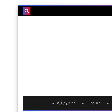
معلومات
قصص دينية