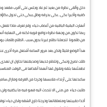
دخل وألقى نظرة من بعيد ثم عاد وجلس على أقرب مقعد وك
كفيه وأخيرا بكى , بكى بحرقه وظل يبكى حتى تحول بكاؤ
أنهارت البقية الباقيه من أعصاب حياء ولم تعرف ماذا تفعل
ربما تكون من وجهة نظرة دوافع قويه لكنه فى النهايه أن
من ظلمونا لتجعلنا نظلم غيرنا بدون سبب ..الظلم ظلمات يوم
هدأ الوضع قليلاً ولكن بعد مرور الساعه أشتعل مرة أخرى ع
ظلت تصرخ وتبكى وتلطم خديها وصديقتها تحاول ان تهدىء م
تطمئنها بثقه وتقول لها أنهما أنقذاها فى الوقت المناسب
ساعدتها على أرتداء ملابسها وخرجا من الغرفه ومازال سا
طلبت حياء من منى الا تتحدث اليه فهو فيه ما يكفيه ولن ي
أخذا حقيبتها ومتعلقاتها وخرجتا خارج الشقه ولكن حياء تو