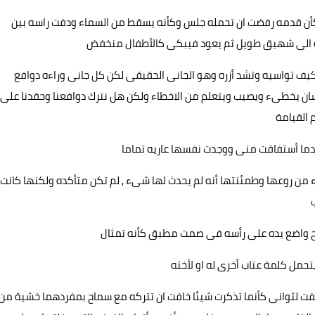
أن قدمه رفضت ان تحمله جلس وكأنه يسقط من السماء ودفت راسه بين
ه الى شهيق طويل ثم يعود فيبكى كالأطفال منخفض
 كيف تواسيه وتشد أزره وهو الجانى الحقيقى لكن كل جانى وراءه دوافع
سان يخطىء ويصيب ويتعلم من الاخطاء ولكن هل نترك دوافعنا وحقدنا على
 القيامة
ندما أستفاقت منى ووجدت نفسها عاريه تماما
ن روعها وطمئنتها أنه لم يحدث لها شىء , لم تكن متأكده ولكنها كانت
مح واضع يده على رأسه فى صمت مطبق كأنه تمثال
تحمل كلمة عتاب أخرى له او لأخته
قفت لثوانى كأنما تذكرت شيئا خافت ان تتركه مع سماح بمفردهما خشية من