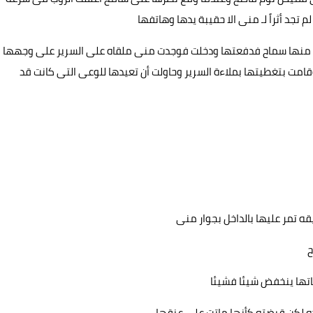
د أثراً لـ منى الا حقيبة يدها وهاتفها
ت منها سماح فدفعتها ودخلت فوجدت منى ملقاه على السرير على وجهها
قامت بتغطيتها بملاءة السرير وحاولت أن تعيدها للوعى التى كانت قد
 تمر عليها بالداخل بجوار منى
ح
تها ينخفض شيئا فشيئا
ه لكن قبضته كأنها ماتت على عنقها