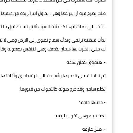
ظلت تصرخ فيه أن يتركها وهى تحاول أنتزاع يده من عنقها ل
- أنت اللى عملت فيها كده أنت السبب أقتل نفسك قبل ما تق
بدأت قبضته ترتخى وبدأت سماح تهوى إلى الارض وهى لا تست
لت منى , نظرت لها سماح بضعف وهى تتنفس بصعوبه وقالت
- هتفوق كمان ساعه
ثم تحاملت على قدميها وأسرعت الى غرفه اخرى وأغلقتها ع
تكلم سامح وقد خرج صوته كالأموات من قبورها:
- حصلها حاجه؟
بكت حياء وهى تقول بلوعه :
- مش عارفه