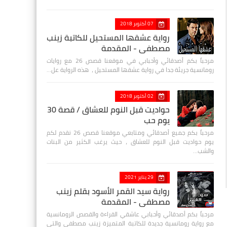
07 أكتوبر 2018
رواية عشقها المستحيل للكاتبة زينب
مصطفي - المقدمة
مرحباً بكم أصدقائي وأحبابي في موقعنا قصص 26 مع روايات
رومانسية جريئة جدا في رواية عشقها المستحيل ، هذه الرواية عل…
02 أكتوبر 2018
حواديت قبل النوم للعشاق / قصة 30
يوم حب
مرحباً بكم جميع أصدقائي ومتابعي موقعنا قصص 26 نقدم لكم
يوم حواديت قبل النوم للعشاق ، حيث يرغب الكثير من البنات
والشب…
29 يناير 2021
رواية سيد القمر الأسود بقلم زينب
مصطفي - المقدمة
مرحباً بكم أصدقائي وأحبابي عاشقي القراءة والقصص الرومانسية
مع رواية رومانسية جديدة للكاتبة المتميزة زينب مصطفى والتي