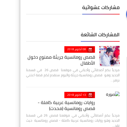
مشاركات عشوائية
المشاركات الشائعة
08 أكتوبر 2018
قصص رومانسية جريئة ممنوع دخول
الأطفال
مرحباً بكم أصدقائي وأحبابي في موقعنا قصص 26 في قسمنا
الجديد وهو قصص رومانسية جريئة واليوم سنقدم لكم قصة اعتني
بزهر…
13 أكتوبر 2018
روايات رومانسية عربية كاملة -
قصص رومانسية (محدث)
مرحباً بكم أصدقائي وأحبابي في موقعنا قصص 26 في قسمنا
الجديد وهو روايات رومانسية عربية كاملة - قصص رومانسية حيث
نقد…