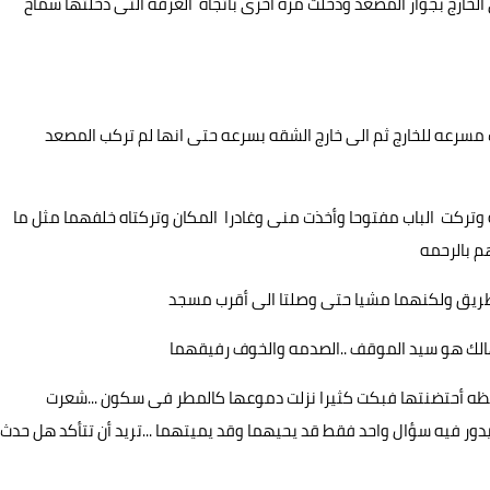
خارج بجوار المصعد ودخلت مره أخرى بأتجاه الغرفه التى دخلتها سماح
 مسرعه للخارج ثم الى خارج الشقه بسرعه حتى انها لم تركب المصعد
 وتركت الباب مفتوحا وأخذت منى وغادرا المكان وتركتاه خلفهما مثل ما
 بالرحمه
لطريق ولكنهما مشيا حتى وصلتا الى أقرب مسجد
لتهالك هو سيد الموقف ..الصدمه والخوف رفيقهما
قظه أحتضنتها فبكت كثيرا نزلت دموعها كالمطر فى سكون ...شعرت
ور فيه سؤال واحد فقط قد يحيهما وقد يميتهما ...تريد أن تتأكد هل حدث