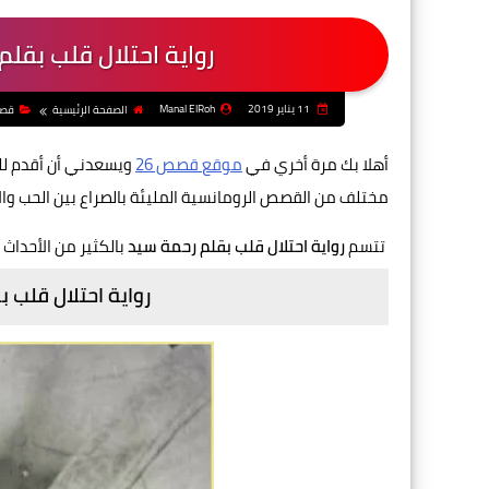
رواية احتلال قلب بقل
11 يناير 2019
Manal ElRoh
الصفحة الرئيسية
قصص
أهلا بك مرة أخري في
موقع قصص 26
ويسعدني أن أقدم لك
مختلف من القصص الرومانسية المليئة بالصراع بين الحب وال
تتسم
رواية احتلال قلب بقلم رحمة سيد
بالكثير من الأحداث 
رواية احتلال قلب 