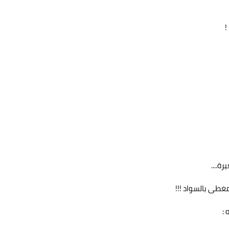
!
ة....
غطى بالسواد !!!
: