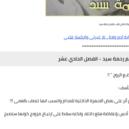
ية احتلال قلب بقلم رحمة سيد
ية آدم ولانا .. نار غيرتي وانكسار قلبي
====================
لم رحمة سيد - الفصل الحادي عشر
ع الروح " !!
أسف :
ر على بعض الاجهزة الداخلية للمدام واتسبب انها تتصاب بالعمى !!!
أحس بإنتفاضة هلع داخله، ولكنه سقط على ارتيـاح مزودج كونها ستصبح