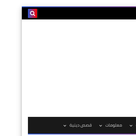
معلومات
قصص دينية