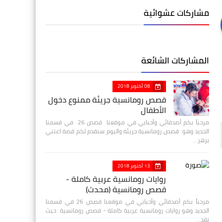
مشاركات عشوائية
المشاركات الشائعة
08 أكتوبر 2018
قصص رومانسية جريئة ممنوع دخول
الأطفال
مرحباً بكم أصدقائي وأحبابي في موقعنا قصص 26 في قسمنا
الجديد وهو قصص رومانسية جريئة واليوم سنقدم لكم قصة اعتني
بزهر…
13 أكتوبر 2018
روايات رومانسية عربية كاملة -
قصص رومانسية (محدث)
مرحباً بكم أصدقائي وأحبابي في موقعنا قصص 26 في قسمنا
الجديد وهو روايات رومانسية عربية كاملة - قصص رومانسية حيث
نقد…