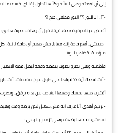
إلى أن ابعدته وهي تسأله وكأنها تحاول إقنـاع نفسه بما ليس
-آآ... الـ النور ؟؟ النور مطفي صح !؟
أغمض عينـاه بقوة مدة دقيقة قبل أن يهتف بصوت هادئ :
-حبيبتي.. أهم حاجة إنك معايا، مش مهم أي حاجة تانية.. ك
مـؤمنة بقضاء ربنا وآآ...
قاطعته وهي تصرخ بصوت ينقصه دفعة ليصل قمة الانهيار :
-أنت قصدك أية ؟؟ قولها على طول بدون مقدمات.. أنت عايز تق
أقتـرب منها يمسك وجهها الشاحب بين يداه برفق.. وبصوت 
-ترنيم أهدي، أنا عارف انه مش سهـل لكن برضه وقت وهيم
نفضت يداه عنها بضعف وهي تزمجر بلا وعي :
-هو أية اللي هيمر ؟؟ أنت مش عارف حاجة، أنت بتواسي وخل