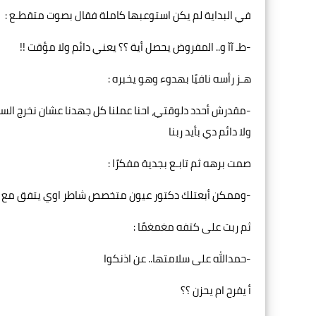
في البداية لم يكن استوعبها كاملة فقال بصوت متقطـع :
-طـ آآ و.. المفروض يحصل أية ؟؟ يعني دائم ولا مؤقت !!
هـز رأسه نافيًا بهدوء وهو يخبره :
-مقدرش أحدد دلوقتي، احنا عملنا كل جهدنا عشان نخرج الس
ولا دائم دي بأيد ربنا
صمت برهه ثم تابـع بجدية مفكرًا :
-وممكن أبعتلك دكتور عيون متخصص شاطر اوي يتفق مع 
ثم ربت على كتفه مغمغمًا :
-حمدالله على سلامتها.. عن اذنكوا
أ يفرح ام يحزن ؟؟