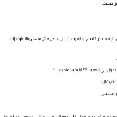
 صحيحًا :
ل حاجة ممكن تتصلح الا الموت !! واللي حصل مش سـهل وانا عارف إنك
ول إني اتعميت !!؟ أنا بقيت عاميه !!!!!
عذب قال :
ر صدجيني
اص زي ما أي حد هيعمل.. اللي جوه النار مش زي اللي بيتعجب من لهبها