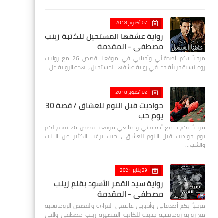
07 أكتوبر 2018
رواية عشقها المستحيل للكاتبة زينب
مصطفي - المقدمة
مرحباً بكم أصدقائي وأحبابي في موقعنا قصص 26 مع روايات
رومانسية جريئة جدا في رواية عشقها المستحيل ، هذه الرواية عل…
02 أكتوبر 2018
حواديت قبل النوم للعشاق / قصة 30
يوم حب
مرحباً بكم جميع أصدقائي ومتابعي موقعنا قصص 26 نقدم لكم
يوم حواديت قبل النوم للعشاق ، حيث يرغب الكثير من البنات
والشب…
29 يناير 2021
رواية سيد القمر الأسود بقلم زينب
مصطفي - المقدمة
مرحباً بكم أصدقائي وأحبابي عاشقي القراءة والقصص الرومانسية
مع رواية رومانسية جديدة للكاتبة المتميزة زينب مصطفى والتي