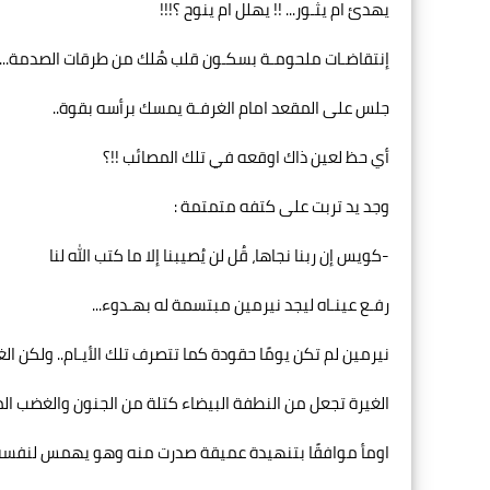
يهدئ ام يثـور... !! يهلل ام ينوح ؟!!!
إنتقاضـات ملحومـة بسكـون قلب هُلك من طرقات الصدمة... 
جلس على المقعد امام الغرفـة يمسك برأسه بقوة..
أي حظ لعين ذاك اوقعه في تلك المصائب !!؟
وجد يد تربت على كتفه متمتمة :
-كويس إن ربنا نجاها، قُل لن يُصيبنا إلا ما كتب الله لنا
رفـع عينـاه ليجد نيرمين مبتسمة له بهـدوء...
نيرمين لم تكن يومًا حقودة كما تتصرف تلك الأيـام.. ولكن الغير
الغيرة تجعل من النطفة البيضاء كتلة من الجنون والغضب الم
اومأ موافقًا بتنهيدة عميقة صدرت منه وهو يهمس لنفسه 