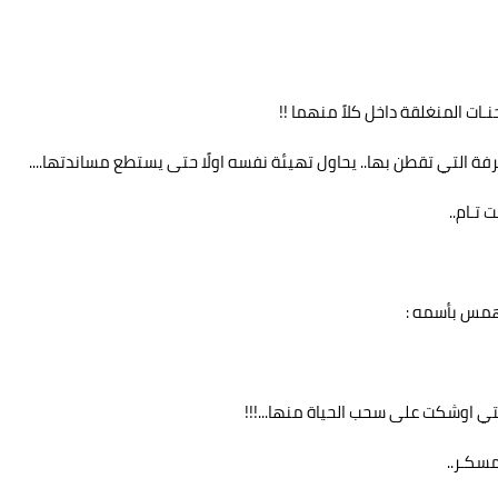
ات المنغلقة داخل كلاً منهما !!
فة التي تقطن بها.. يحاول تهيئة نفسه اولًا حتى يستطع مساندتها....
تـام..
همس بأسمه :
لتي اوشكت على سحب الحياة منها...!!!
مسكـر..