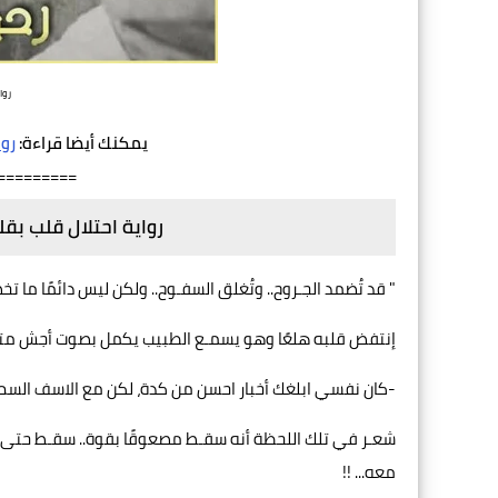
روا
يمكنك أيضا قراءة:
روا
=========
رواية احتلال قلب بق
" قد تُضمد الجـروح.. وتُغلق السفـوح.. ولكن ليس دائمًا ما تخضـ
إنتفض قلبه هلعًا وهو يسمـع الطبيب يكمل بصوت أجش مت
-كان نفسي ابلغك أخبار احسن من كدة، لكن مع الاسف السم أث
شعـر في تلك اللحظة أنه سقـط مصعوقًا بقوة.. سقـط حتى 
معه... !!