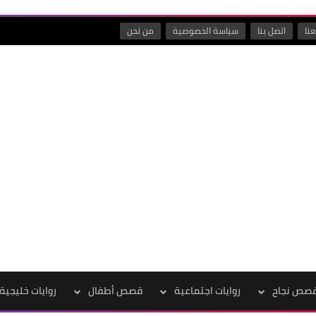
نا
اتصل بنا
سياسة الخصوصية
من نحن
صص نجاح
روايات اجتماعية
قصص أطفال
روايات خليجية