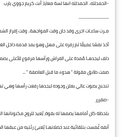
-الحمدلله.. الحمدلله انها لسة معايا، أنت كريم جووي يارب
.................................
مـرت ساعـات اخرى وقد حان وقت المواجهة.. وقت إفراز الشحنـ
أخذ نفسًا عميقًا ثم زفره على مهل وهو يمد قدمه داخل الغر
دلف ليجدهـا مُمدة على الفراش ورأسها مرفوع للأعلى بصمت 
صمت طابق مقولة " هدوء ما قبل العاصفة " ...
تنحنح بصوت عالي يعلن وجوده ليجدها رفعت رأسها وهي ت
-صقررر
بلحظة كان أمامها يضمها له بقوة، يُعيد للروح مكنوناتها ا
أنفه غُمست بتلقائية عند خصلاتهـا يُعبئ رئتيه من عبقها ال