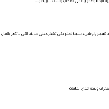
ره نايمه وصخر بيه في المكتب والست تالين خرجت
تقديم ولو شيء بسيط لصخر حتي تشكره علي هديته التي لا تقدر بالمال
غراب وبيده احدي الملفات