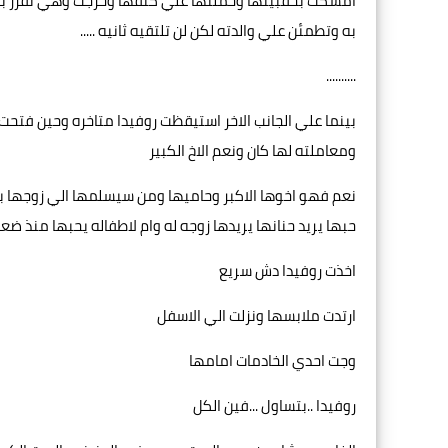
امسكت بحقبيتها وحملتها علي كتفها وخرجت وهي تقرر بداخل
به وتطمئن علي والدته لكن لن تلتقيه ثانيه .....
..........
بينما علي الجانب الاخر استيقظت روفيدا متاخره وحين فتح
ومعاملته لها كان ونعم الاخ الكبير
نعم فهو اخوها الاكبر وحاميها ومن سيسلمها الي زوجها بالم
حبها يريد حنانها يريدها زوجه له وام لاطفاله يحبها منذ ض
اخذت روفيدا دش سريع
ارتدت ملابسها ونزلت الي الاسفل
وجت احدي الخادمات امامها
روفيدا ..بتساول ...فين الكل