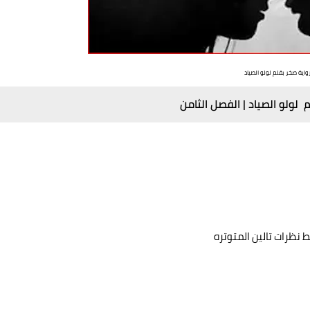
واية صخر بقلم لولو الصياد
 لولو الصياد | الفصل الثامن
ظرات تالين المتوتره