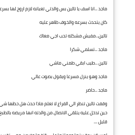
ماجد ...انا اسف يا تالين بس والدتي تعبانه لازم اروح لها بسرع
كان يتحدث بسرعه والخوف ظاهر عليه
تالين...مفيش مشكله تحب اجي معاك
ماجد ...تسلمي شكرا
تالين ...طيب ابقي طمني ماشي
ماجد وهو ينزل مسرعا ويقول بصوت عالي
ماجد ...حاضر
وقفت تالين تنظر الي الفراغ لا تعلم ماذا حدث هل حظها شي
حين تدخل عليه يتلقي الاتصال من والدته انها مريضه بالط
قليل ....