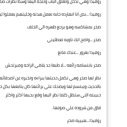
روفيدا وهي تدخل وتغلق الباب وتتجه اليها وسط نظرات صخ
روفيدا ...بص انا انهارده حابه نعمل هدنه وخليتهم يعملوا ل
صخر بمشاكسه وهو يرجع ظهره الي الخلف
صخر ...واضح انك ناويه تعطليني
روفيدا بغرور ...عندك مانع
صخر بابتسامه رائعه ...لا طبعا حد يلاقي الراحه وميرتحش
نظر لها صخر وهي تكمل حديثها ببراءه وتخبره عن اصدقائها و
بالحديث ويبتسم لها ويضحك علي برائتها كان يتابعها بكل حب 
حبيبته التي ستظل كلما نظر اليها وقع بحبها اكثر واكثر
فاق من شروده علي صوتها .
روفيدا....هيييه صخر