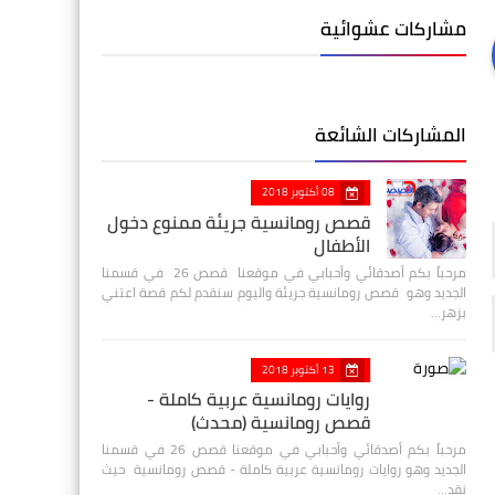
مشاركات عشوائية
المشاركات الشائعة
08 أكتوبر 2018
قصص رومانسية جريئة ممنوع دخول
الأطفال
مرحباً بكم أصدقائي وأحبابي في موقعنا قصص 26 في قسمنا
الجديد وهو قصص رومانسية جريئة واليوم سنقدم لكم قصة اعتني
بزهر…
13 أكتوبر 2018
روايات رومانسية عربية كاملة -
قصص رومانسية (محدث)
مرحباً بكم أصدقائي وأحبابي في موقعنا قصص 26 في قسمنا
الجديد وهو روايات رومانسية عربية كاملة - قصص رومانسية حيث
نقد…