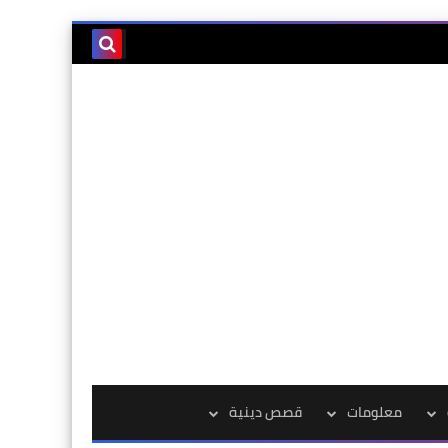
معلومات
قصص دينية