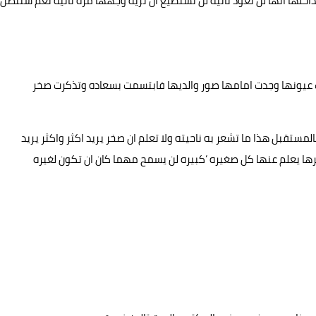
ها انها لن تعود ثانيه لن تستطيع ان تريه وجهها مره ثانيه نعم ستتصل
ت عيونها وجدت امامها صور والديها فابتسمت بسعاده وتذكرت صخر
ستقبل هذا ما تشعر به ناحيته ولا تعلم ان صخر يريد اكثر واكثر يريد
عرها يعلم عنها كل صغيره ‘كبيره لن يسمح مهما كان ان تكون لغيره