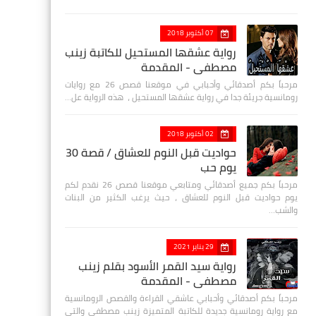
07 أكتوبر 2018
رواية عشقها المستحيل للكاتبة زينب
مصطفي - المقدمة
مرحباً بكم أصدقائي وأحبابي في موقعنا قصص 26 مع روايات
رومانسية جريئة جدا في رواية عشقها المستحيل ، هذه الرواية عل…
02 أكتوبر 2018
حواديت قبل النوم للعشاق / قصة 30
يوم حب
مرحباً بكم جميع أصدقائي ومتابعي موقعنا قصص 26 نقدم لكم
يوم حواديت قبل النوم للعشاق ، حيث يرغب الكثير من البنات
والشب…
29 يناير 2021
رواية سيد القمر الأسود بقلم زينب
مصطفي - المقدمة
مرحباً بكم أصدقائي وأحبابي عاشقي القراءة والقصص الرومانسية
مع رواية رومانسية جديدة للكاتبة المتميزة زينب مصطفى والتي