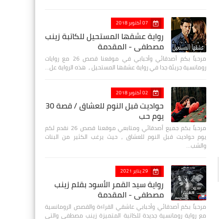
07 أكتوبر 2018
رواية عشقها المستحيل للكاتبة زينب
مصطفي - المقدمة
مرحباً بكم أصدقائي وأحبابي في موقعنا قصص 26 مع روايات
رومانسية جريئة جدا في رواية عشقها المستحيل ، هذه الرواية عل…
02 أكتوبر 2018
حواديت قبل النوم للعشاق / قصة 30
يوم حب
مرحباً بكم جميع أصدقائي ومتابعي موقعنا قصص 26 نقدم لكم
يوم حواديت قبل النوم للعشاق ، حيث يرغب الكثير من البنات
والشب…
29 يناير 2021
رواية سيد القمر الأسود بقلم زينب
مصطفي - المقدمة
مرحباً بكم أصدقائي وأحبابي عاشقي القراءة والقصص الرومانسية
مع رواية رومانسية جديدة للكاتبة المتميزة زينب مصطفى والتي