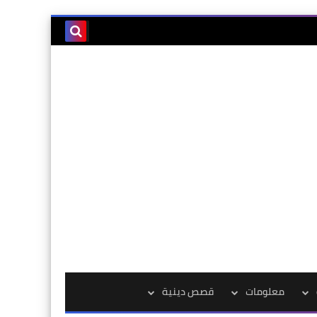
معلومات
قصص دينية