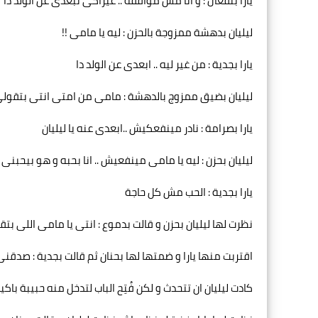
يارا بنفعال : و انا مش موافقة .. عيزاكى تبعدى عن الولد دا
ليليان بدهشة ممزوجة بالحزن : ليه يا مامى !!
يارا بجدية : من غير ليه .. ابعدى عن الولد دا
ليليان بضيق ممزوج بالدهشة : مامى من امتى انتى بتقولى قرار
يارا بصرامة : نادر مينفعكيش ..ابعدى عنه يا ليليان
ليليان بحزن : ليه يا مامى مينفعيش .. انا بحبه و هو بيحبنى 
يارا بجدية : الحب مش كل حاجة
نظرت لها ليليان بحزن و قالت بدموع : انتى يا مامى اللى ب
اقتربت منها يارا و ضمتها لها بحنان ثم قالت بجدية : صدقنى
كادت ليليان ان تتحدث و لكن فُتِح الباب لتدخل منه حبيبة باكي