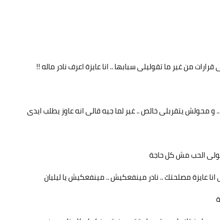
ات من غير ما تقوليلى سبابها .. انا عايزة اعرف نادر ماله !!
.. و محولش يتقربلى خالص .. غير لما جيه قالى انه عاوز يطلب ايدى
تقولى الحب مش كل حاجة
 انا عايزة مصلحتك .. نادر مينفعكيش .. مينفعكيش يا ليليان
ة