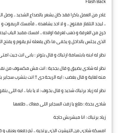
Flash Back
غادر من العمل باكرا فقد كان يشعر بالصداع الشديد .. وصل ا
.. ليجد التلفاز مفتوح .. و لا احد يشاهده .. فأمسك الريموت و
خرج من الغرفة و ذهب لغرفة اولاده .. امسك مقبد الباب ليد
الذى يجلس بالداخل و يخفى ما كان يفعله ثم يقوم و يفتح الب
نظر له ابنه بابتسامة ارتباك و قال بتوتر : بابى انت جيت امتى
نظر له شادى بضيق و قال بجدية : انت مش مكسوف من نفسك و
منه لغاية و قال بغضب : ايه الريحة دى !! انت بتشرب سجاير يا 
نظر له زياد برتباك شديد و قال بخوف : لا يا بابا .. ايه اللى بتقو
شادى بحدة : طلع يا زفت السجاير اللى معاك .. طلعها
زياد برتباك : انا مبشربش حاجة
امسكه شادى من التيشرت الذى يرتديه .. ثم دفعه بعنف و قال