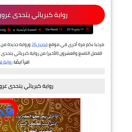
رواية كبريائي يتحدى غرورك
17 مايو 2019
Ola Abood
الصفحة الرئيسية
روايا
مرحبا بكم مرة أخرى في موقع
قصص26
ورواية جديدة من
الفصل التاسع والعشرون (الأخير) من رواية كبريائي يتحدى 
اقرأ ايضًا:
رواية ق
رواية كبريائي يتحدى غرو