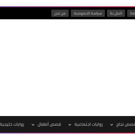
نا
اتصل بنا
سياسة الخصوصية
من نحن
صص نجاح
روايات اجتماعية
قصص أطفال
روايات خليجية