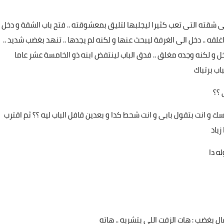
لى شقته التى تعب كثيرا ليجلبها لتليق بمعشوقته .. فتح باب الشقة و دخل
 اغلقه .. دخل الى الغرفة ليبحث عنها و لكنه لم يجدها .. تنهد بغضب شديد ..
خل و لكنه وجده مغلق .. فدق الباب لينتفض ابنه ذو الخامسة عشر عاما
اب برتباك
 ؟؟
 انت بتقول بابى و انت شحط كدا و بعدين قافل الباب ليه ؟؟ ثم اقترب
زياد
له دا
 بغضب : هات الزفت اللى بتشربه .. هاته