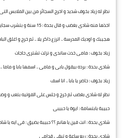
نظر له زياد بخوف شديد و اخرج السجائر من بين الملابس الت
اخذها منه شادى بغضب و قال بحدة : 15 سنة و بتشرب سجاير .. امال لما تكبر هتعمل ايه !! .. مفيش مصروف لمدة 3 شهور .. و انا اللى
هجيبك و اوديك المدرسة .. اترزع ذاكر يلا .. ثم خرج و اغلق ال
زياد بخوف : مامى خدت ساندى و نزلت تشترى حاجات
شادى بحدة : برده بيقول بابى و مامى .. اسمها بابا و ماما ..
زياد بخوف : حاضر يا بابا .. انا اسف
نظر له شادى بغضب ثم خرج و جلس على الفوتيه بتعب و وضع
حبيبة بابتسامة : ايوة يا حبيبى
شادى بحدة : انت فين يا هانم ؟؟ حبيبة بضيق : فى ايه يا شاد
شادى بحدة : ربع ساعة و تبقى قدامى