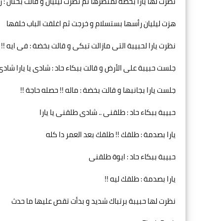
نظرت لها يارا بخضة لمنظرها ثم نظرت ليليان و قالت بحنان 
هزت ليليان رأسها بستسلام و خرجت ثم اغلقت الباب خلفها
نظرت يارا لحبيبة التى مازالت تبكى و قالت بخضة : فى ايه !! م
جلست حبيبة على الأرض و قالت ببكاء حاد : شادى يا يارا شادى
جلست يارا بجانبها و قالت بخضة : ماله !! حصله حاجة !!
حبيبة ببكاء حاد : طلقنى .. شادى طلقنى يا يارا
يارا بصدمة : طلقك !! طلقك بعد العمر دا كله
حبيبة ببكاء حاد : ايوة طلقنى
يارا بصدمة : طلقك ليه !!
نظرت لها حبيبة برتباك شديد و بدأت تقص عليها ما حدث