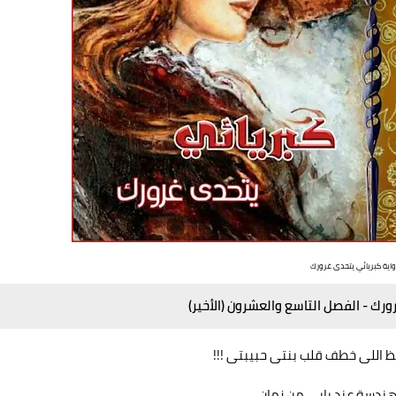
واية كبريائي يتحدى غرورك
ورك - الفصل التاسع والعشرون (الأخير)
حظ اللى خطف قلب بنتى حبيبتى !!!
هندسة عند بابى من زمان