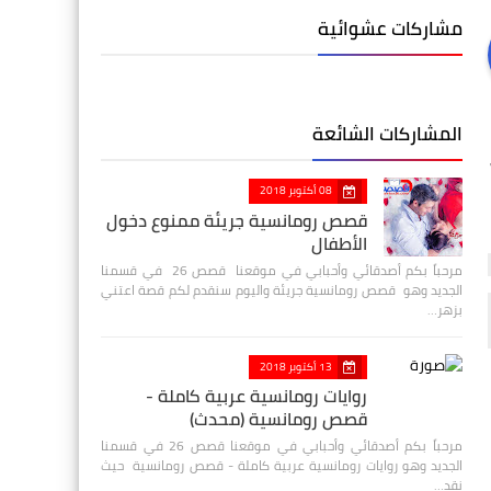
مشاركات عشوائية
المشاركات الشائعة
08 أكتوبر 2018
قصص رومانسية جريئة ممنوع دخول
الأطفال
مرحباً بكم أصدقائي وأحبابي في موقعنا قصص 26 في قسمنا
الجديد وهو قصص رومانسية جريئة واليوم سنقدم لكم قصة اعتني
بزهر…
13 أكتوبر 2018
روايات رومانسية عربية كاملة -
قصص رومانسية (محدث)
مرحباً بكم أصدقائي وأحبابي في موقعنا قصص 26 في قسمنا
الجديد وهو روايات رومانسية عربية كاملة - قصص رومانسية حيث
نقد…