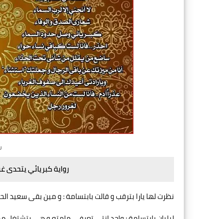
ر
رواية كبريائي يتحدى غر
نظرت لها يارا بترقب و قالت بابتسامة : و مين بقى سعيد ال
ليليان بابتسامة : واحد انتى تعرفى مامته و هى بتشتغل م