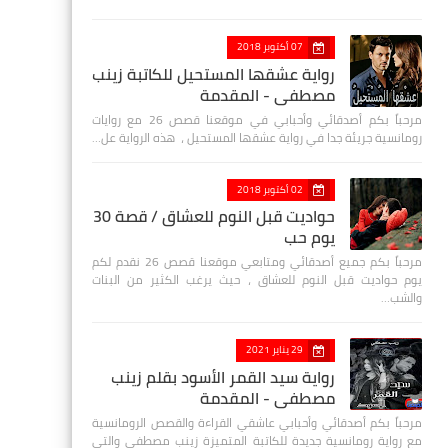
07 أكتوبر 2018
رواية عشقها المستحيل للكاتبة زينب
مصطفي - المقدمة
مرحباً بكم أصدقائي وأحبابي في موقعنا قصص 26 مع روايات
رومانسية جريئة جدا في رواية عشقها المستحيل ، هذه الرواية عل…
02 أكتوبر 2018
حواديت قبل النوم للعشاق / قصة 30
يوم حب
مرحباً بكم جميع أصدقائي ومتابعي موقعنا قصص 26 نقدم لكم
يوم حواديت قبل النوم للعشاق ، حيث يرغب الكثير من البنات
والشب…
29 يناير 2021
رواية سيد القمر الأسود بقلم زينب
مصطفي - المقدمة
مرحباً بكم أصدقائي وأحبابي عاشقي القراءة والقصص الرومانسية
مع رواية رومانسية جديدة للكاتبة المتميزة زينب مصطفى والتي