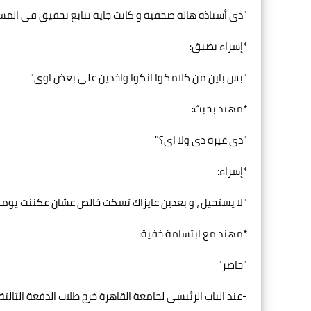
"دى أستاذة هالة صحفية و كانت جاية تتابع تحقيق فى الم
*إسراء بضيق:
"بس باين من كلامكوا انكوا واخدين على بعض اوى"
*مهند بخبث:
"دى غيرة دى ولا اى؟"
*إسراء:
"لا يستحيل ، و بعدين عايزاك تسكت خالص عشان عكننت يوم
*مهند مع ابتسامة خفية:
"حاضر"
-عند الباب الرئيسى لجامعة القاهرة خرج طلاب الدفعة الثال