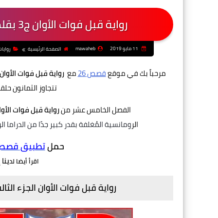
رواية قبل فوات الأوان ج3 بقلم إسراء عبدالقادر - الفصل الخامس عشر
11 مايو 2019
mawaheb
الصفحة الرئيسية
روايا
مرحباً بك في موقع
قصص 26
مع
رواية قبل فوات الأوان 
تتجاوز الثمانون حلق
الفصل الخامس عشر من
رواية قبل فوات الأوا
الر
ومانسية
المُغلفة
بقدر
كبير جدًا من الدراما
ال
حمل
تطبيق قصص و
ينا 
اقرأ أيضا لد
رواية قبل فوات الأوان الجزء الثال