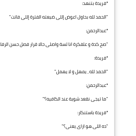
*فريدة بتنهد:
"الحمد لله بحاول اعوض إللى ضيعته الفترة إللى فاتت"
*عبدالرحمن:
"صح كدة و علفكرة انا لسة واصلى حالا قرار فصل حسن الرف
*فريدة:
"الحمد لله ، يمهل و لا يهمل"
*عبدالرحمن:
"ما تيجى نقعد شوية عند الكافيه؟"
*فريدة باستنكار:
"ده اللى هو ازاى يعنى؟"