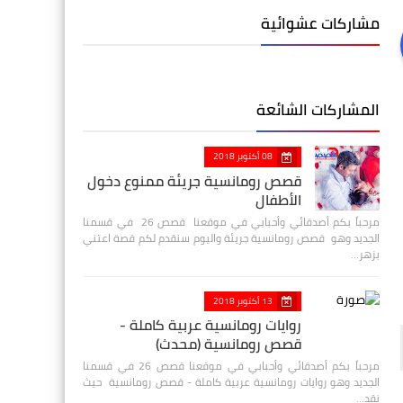
مشاركات عشوائية
المشاركات الشائعة
08 أكتوبر 2018
قصص رومانسية جريئة ممنوع دخول
الأطفال
مرحباً بكم أصدقائي وأحبابي في موقعنا قصص 26 في قسمنا
الجديد وهو قصص رومانسية جريئة واليوم سنقدم لكم قصة اعتني
بزهر…
13 أكتوبر 2018
روايات رومانسية عربية كاملة -
قصص رومانسية (محدث)
مرحباً بكم أصدقائي وأحبابي في موقعنا قصص 26 في قسمنا
الجديد وهو روايات رومانسية عربية كاملة - قصص رومانسية حيث
نقد…