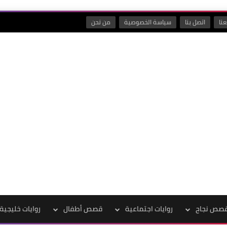
نا
اتصل بنا
سياسة الخصوصية
من نحن
صص نجاح
روايات اجتماعية
قصص أطفال
روايات خليجية