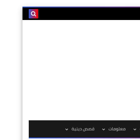
معلومات
قصص دينية