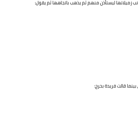
ب زميلاتها ليستأذن منهم ثم يذهب باتجاهها ثم يقول:
ينما قالت فريدة بحرج: