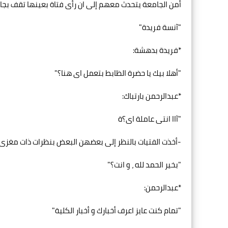
أمن الجامعة يتحدث معهم إلى ان رأى فتاة بعينها تقف بجان
"آنسة فريدة"
*فريدة بدهشة:
"أهلا بيك يا حضرة الظابط بتعمل اى هنا؟"
*عبدالرحمن بارتباك:
"آاا انتى عاملة اى؟ة
-أخذت الفتيات بالنظر إلى بعضهن البعض بنظرات ذات مغزى ب
"بخير الحمد لله ، و انت؟"
*عبدالرحمن:
"تمام كنت عايز اعرف أخبارك و أخبار الكلية"