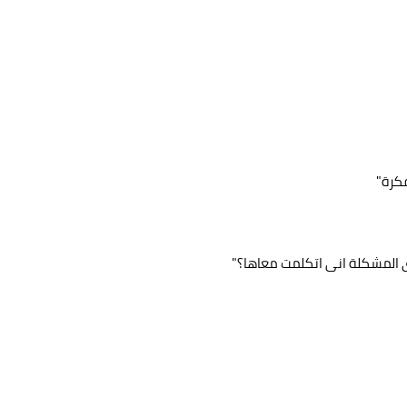
كرة"
ى المشكلة انى اتكلمت معاها؟"