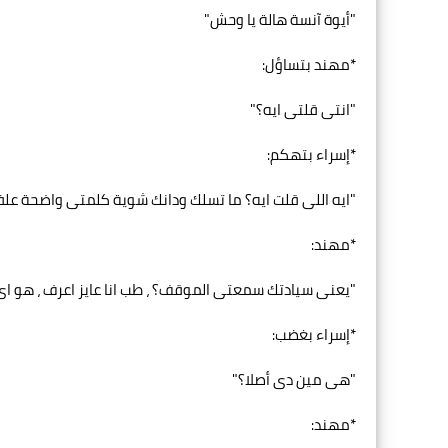
"أيوة آنسة هالة يا وحش"
*مهند بتساؤل:
"انتى قلتى ايه؟"
*إسراء بتهكم:
"ايه اللى قلت ايه؟ ما تسلك ودانك شوية كلمتى واضحة علف
*مهند:
"يعنى سيادتك سمعتى الموقف؟ ، طب انا عايز اعرف ، هو ا
*إسراء بغضب:
"هى مين دى أصلا؟"
*مهند: