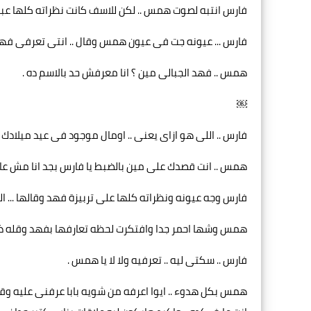
فارس انتبه لصوت همس .. لكن للاسف كانت نظراته كلها عبار
فارس ... عيونه جت فى عيون همس وقال .. انتى تعرفى فهد
همس .. فهد الجبالى مين ؟ انا معرفش حد بالاسم ده .
￼
فارس .. اللى هو ازاى يعنى .. اومال موجود فى عيد ميلادك 
همس .. انت قصدك على مين بالضبط يا فارس بجد انا مش عا
فارس وجه عيونه ونظراته كلها على تربيزة فهد وقالها ... ال
همس وشها احمر جدا وافتكرت لحظه تعارفها بفهد وقله ذو
فارس .. سكتى ليه .. تعرفيه ولا لا يا همس .
همس بكل هدوء .. ايوا اعرفه من شويه بابا عرفنى عليه وقال