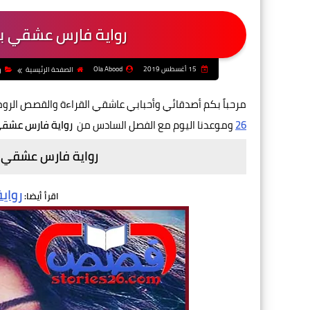
رواية فارس عشقي بق
15 أغسطس 2019
Ola Abood
الصفحة الرئيسية
ر
مرحباً بكم أصدقائي وأحبابي عاشقي القراءة والقصص الرو
26
وموعدنا اليوم مع الفصل السادس من
رواية فارس عشقي
رواية فارس عشقي ب
رواي
اقرأ أيضا: