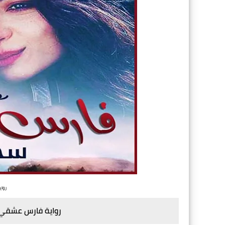
رواي
رواية فارس عشقي 