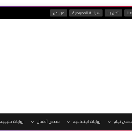
نا
اتصل بنا
سياسة الخصوصية
من نحن
صص نجاح
روايات اجتماعية
قصص أطفال
روايات خليجية