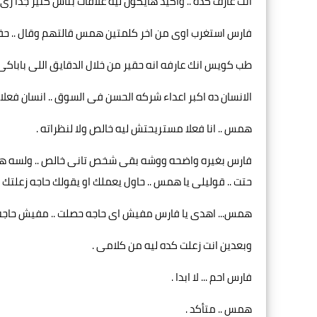
انت عارف كده .. واكيد هايكون ليه علاقات بناس كتير جدا زى ا
فارس استغرب اوى من اخر كلمتين همس قالتهم وقال .. حق
طب كويس انك عارفه انه حقير من خلال الدقايق اللى باباكى 
الانسان ده اكبر اعداء شركه الحسن فى السوق .. انسان فعل
همس .. انا فعلا مستريحتش ليه خالص ولا لنظراته .
فارس بغيره واضحه ووشه بقى شخص تانى خالص .. ولسه هايقف
حتت .. قوليلى يا همس .. حاول يعملك او يقولك حاجه زعلتك .
همس... اهدى يا فارس مفيش اى حاجه حصلت .. مفيش حاجه 
وبعدين انت زعلت كده ليه من كلامى .
فارس احم ... لا ابدا .
همس .. متأكد .