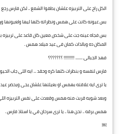
الكل راح على التربيزه علشان يطفوا الشمع .. لكن فارس رج
بس عيونه كانت على همس ونظراته كلها ليها ولعيونها ورق
بس فجاه عينه جت على شخص معين كان قاعد على تربيزه بعي
المكان ده وبالذات كمان فى عيد ميلاد همس .
فهد الجبالى ........ !!!!!!!!! ؟؟؟؟؟؟؟
فارس لنفسه و بنظرات كلها كره وحقد ... ايه اللى جاب الحيوان
يا ترى ايه علاقته بهمس او بعيلتها علشان يجى ويحضر عيد م
وبعد شويه قربت منه همس وقعدت على نفس التربيزه اللى قا
همس برقه .. نحن هنا .. يا ترى سرحان في يا استاذ فارس .
￼