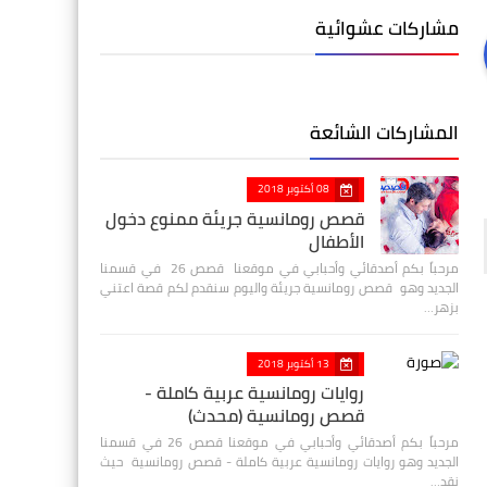
مشاركات عشوائية
المشاركات الشائعة
08 أكتوبر 2018
قصص رومانسية جريئة ممنوع دخول
الأطفال
مرحباً بكم أصدقائي وأحبابي في موقعنا قصص 26 في قسمنا
الجديد وهو قصص رومانسية جريئة واليوم سنقدم لكم قصة اعتني
بزهر…
13 أكتوبر 2018
روايات رومانسية عربية كاملة -
قصص رومانسية (محدث)
مرحباً بكم أصدقائي وأحبابي في موقعنا قصص 26 في قسمنا
الجديد وهو روايات رومانسية عربية كاملة - قصص رومانسية حيث
نقد…