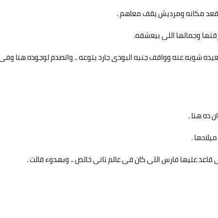
ع قعد مكانه ومرديش يقف معاهم .
تها وجمالها اللى بيعشقه.
ده شويه عنه وواقف جنبه البودى جارد بتوعه .. واتصدم لوجوده هنا وفى
 ده هنا .
يلادها .
عد عليها فارس اللى كان فى عالم تانى خالص .. وبهدوء قالت .