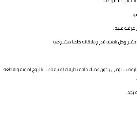
لانسان الحقير ده .
ير
عرفك عليه .
ا حقير وكل شغله قذر وعلاقاته كلها مشبوهه .
 ... اوعى يكون عملك حاجه تدايقك او تزعلك .. انا اروح اموته واقطعه
بجد .