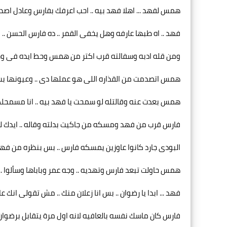
همس لفهد ... اهلا فهد بيه .. احب اعرفك بفارس وعادل اصدق
فهد .. اه طبها عارفه وهل يخفى القمر .. ده فارس الحسن .. و
ومن قله ادبه وسفالته قرب اكتر من همس وحط ايده فى و
همس اتصدمت من القذاره اللى هو عملها دى .. وعيونها بسرع
همس بعدت عنه وقالتله لو سمحت يا فهد بيه .. انا مسمحل
فارس قرب من فهد ومسكه من جاكيت بدلته وقاله .. ايدك لو 
البودى جارد كانوا عاوزين يمسكه فارس .. بس بنظره من فهد
همس حاولت تبعد فارس وتهديه .. وجه عمر وباباها وسألوا .. 
فهد ... ابدا يا رضوان .. بس انا زعلان منك .. مش تقولى ان
فارس كان ماسك نفسه بالعافيه لانه اول مرة يتقابل برضوان