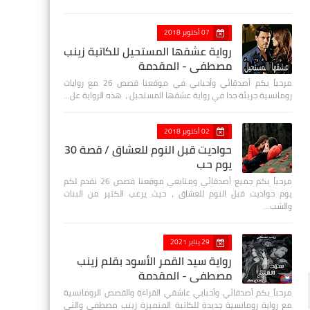
07 أكتوبر 2018
رواية عشقها المستحيل للكاتبة زينب
مصطفي - المقدمة
مرحباً بكم أصدقائي وأحبابي في موقعنا قصص 26 مع روايات
رومانسية جريئة جدا في رواية عشقها المستحيل ، هذه الرواية عل…
02 أكتوبر 2018
حواديت قبل النوم للعشاق / قصة 30
يوم حب
مرحباً بكم جميع أصدقائي ومتابعي موقعنا قصص 26 نقدم لكم
يوم حواديت قبل النوم للعشاق ، حيث يرغب الكثير من البنات
والشب…
29 يناير 2021
رواية سيد القمر الأسود بقلم زينب
مصطفي - المقدمة
مرحباً بكم أصدقائي وأحبابي عاشقي القراءة والقصص الرومانسية
مع رواية رومانسية جديدة للكاتبة المتميزة زينب مصطفى والتي