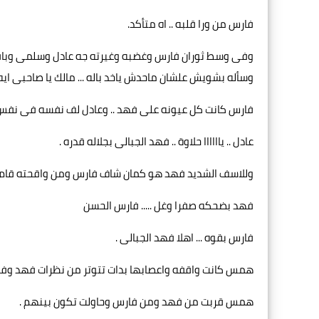
فارس من ورا قلبه .. اه متأكد.
وفى وسط ثوران فارس وغضبه وغيرته جه عادل وسلمى وباقى ا
وسأله بشويش علشان ماحدش ياخد باله ... مالك يا صاحبى ايه
فارس كانت كل عيونه على فهد .. وعادل لف نفسه فى نفس 
عادل .. ياااااا حلاوة .. فهد الجبالى بجلاله قدره .
وللاسف الشديد فهد هو كمان شاف فارس ومن واقحته قام وراح ن
فهد بضحكه صفرا وغل ..... فارس الحسن
فارس بقوه ... اهلا فهد الجبالى .
همس كانت واقفه واعصابها بدات تتوتر من نظرات فهد وفار
همس قربت من فهد ومن فارس وحاولت تكون بينهم .