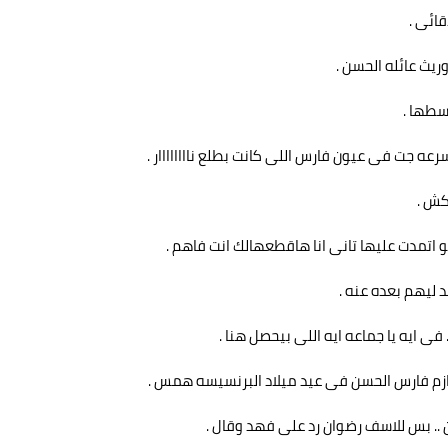
ائى .
ريث عائله الحسن .
سطها .
ه جت فى عيون فارس اللى كانت بطلع ناااااااار .
كش .
اتمدت عليها تانى انا هاقطعهالك انت فاهم .
 ليهم بعده عنه .
فى ايه يا جماعه ايه اللى بيحصل هنا .
ك عازم فارس الحسن فى عيد ميلاد البرنسيسه همس .
 .. بس للاسف رضوان رد على فهد وقال .