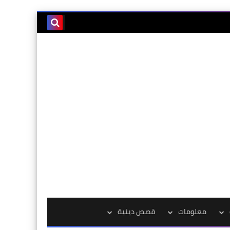
معلومات
قصص دينية