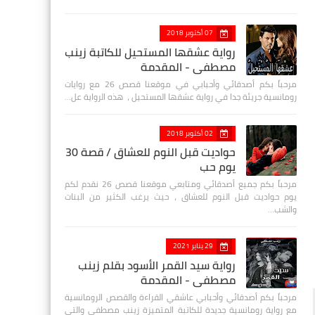
07 أكتوبر 2018
رواية عشقها المستحيل للكاتبة زينب
مصطفي - المقدمة
مرحباً بكم أصدقائي وأحبابي في موقعنا قصص 26 مع روايات
رومانسية جريئة جدا في رواية عشقها المستحيل ، هذه الرواية عل…
02 أكتوبر 2018
حواديت قبل النوم للعشاق / قصة 30
يوم حب
مرحباً بكم جميع أصدقائي ومتابعي موقعنا قصص 26 نقدم لكم
يوم حواديت قبل النوم للعشاق ، حيث يرغب الكثير من البنات
والشب…
29 يناير 2021
رواية سيد القمر الأسود بقلم زينب
مصطفي - المقدمة
مرحباً بكم أصدقائي وأحبابي عاشقي القراءة والقصص الرومانسية
مع رواية رومانسية جديدة للكاتبة المتميزة زينب مصطفى والتي