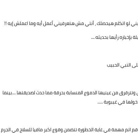
ي لو اتكلم هيحصلك ، أنتي مش هتعرفيني أعمل أيه وما اعملش إيه !!
إخباره رأيها بحديثه ....
النبي الحبيب
ترقرق من عينيها الدموع المنسابة بحرقة مما حدث لصديقتها ....بينما
لها في غيبوبة ......
ت وقم اتم مهمة في غاية الخطورة تتضمن وقوع اكبر مافيا للسلاح في الجرم