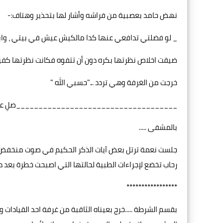
نهض حامد بعصبية من فراشه وأشار لها بتحذير وهتاف:-
_ لو فضلتي تدافعي عنها كدا مالكيش عيش في بيتي ، وابن
ضيقت اخلاص نظرتها بكره دون أن تتفوه فكانت نظرتها كفيلة ب
خرجت من الغرفة وهي تردد ..."حسبي الله "
____________________________________صلِ على 
بالمشفى .....
جلست نعمة ترتل بعض آيات الذكر الحكيم في صوت منخفض وت
رحاب تخضع لإجراءات الطبية لحالتها التي اصبحت خطرة بعد دخو
*****************
بقسم الشرطة .....خرج بعيناه الثاقبة من غرفة احد القيادا