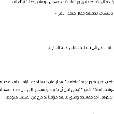
قيق ده لأي ضابط عندي ويقفله ضد مجهول ...وعشان كدا اخترتك أنت
كتشاف الحقيقة فقال منفذا الأمر :-
عايز اوصل لأي خيط يكشفلي صحة البلاغ ده
تسلّم فهد منه الورقة الموقعة وخرج من المكتب به شوق غاضب لحبيبته وزوجته "فاطمة " بعد أن غاب عنها لمدة ١٠أيام ....دلف لمكتبه
تذكر فجأة "الأعور " توفى قبل أن يخبره برئيسهم ، الى الآن هذه المهمة
 تذكرها ...أخذ مفاتيحه واغلق هاتفه مؤقتاً ثم خرج من المكتب متوجها