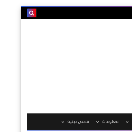
معلومات
قصص دينية