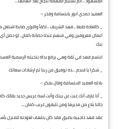
المشهود ...اتم تسليم المهمة بنجاح بعد انهائها....
العميد حمدي انور بابتسامة وفخر :-
_ كالعادة طبعا ...فهد الشريف ...اكفأ واقوى ضابط اشتغل مع
اعمال معروفين وفي منهم عنده حصانة كمان ، لو حصل أي غل
بيك
ابتسم فهد في ثقة وهي يرفع يداه بتحيته الرسمية العسكري
_ شكرا يا فندم ....ده توفيق من ربنا ثم ارشادات سعاتك
بادله العميد الابتسامة وقال بمكر :-
_ أنا عارف أنك غبت عن بيتك وأنت لسه عريس جديد بقالك كام
جالنا بلاغ من مديرها ومن تليفون غريب كمان ....
عقد فهد حاجبيه بضيق فقد كان يتلهف لعودته للمنزل بأسرع و