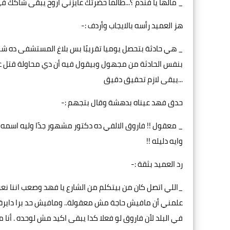
_ مالها يا فندم ؟...طالما حضرتك عايزني اروح يبقى شاكك ف
هز العميد رأسه بالايجاب وأردف :-
_ هي حادثة بتحصل يوميا تقريبًا بس بلاغ المستشفى ده شي
بنفس الحادثة من مجهول وبيقول فيه أن دي محاولة قتل عش
...يبقى لازم تحقيق دقيق
حدق فهد عيناه بدهشة وقال بتجهم :-
_ معقول !! فاروق الالفي ده دكتور مشهور جدًا وليه اسمه 
وايه دليله !!
رد العميد بثقة :-
_اللي اتصل كان من بيتكلم من الشارع يا فهد وصعب اننا 
علمني أن مافيش حاجة مش معقولة.. ومافيش حد برا دايرة ال
في البلد لأن فاروق لو فعلا كدا يبقى اكيد مش لوحده . أنا