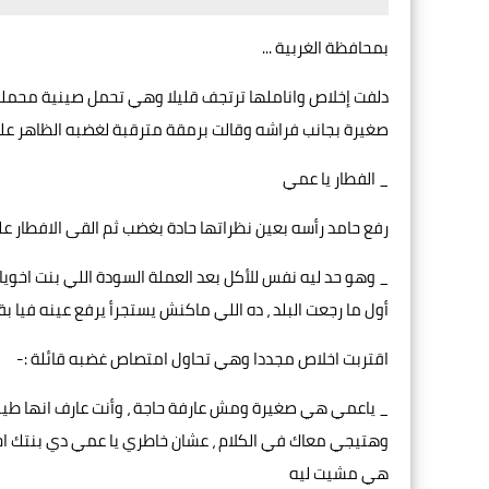
بمحافظة الغربية ...
دلفت إخلاص واناملها ترتجف قليلا وهي تحمل صينية محملة 
صغيرة بجانب فراشه وقالت برمقة مترقبة لغضبه الظاهر عل
_ الفطار يا عمي
رفع حامد رأسه بعين نظراتها حادة بغضب ثم القى الافطار عل
_ وهو حد ليه نفس للأكل بعد العملة السودة اللي بنت اخويا ع
أول ما رجعت البلد ، ده اللي ماكنش يستجرأ يرفع عينه فيا بقى
اقتربت اخلاص مجددا وهي تحاول امتصاص غضبه قائلة :-
_ ياعمي هي صغيرة ومش عارفة حاجة ، وأنت عارف انها طيبة 
وهتيجي معاك في الكلام ، عشان خاطري يا عمي دي بنتك اخ
هي مشيت ليه