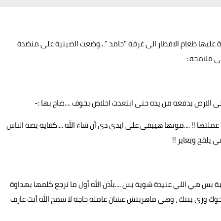
عليها طعام الافطار الى غرفة "حامد " ..وضعت الصينية على منضدة
ى ملامحه :-
ى الارض بدفعه من يده حتى ابتعدت اخلاص بخوف ....صاح بها :-
ملتها !! ....موتها هيبقى على ايدي دي أن شاء الله ....كفاية بصة الناس
 يلقح ويعاير !!
بس هي اللي عنيدة شوية بس ....بأذن الله أول ما ترجع كلمها بهداوة
وك وزي بنتك ، وهي ماهربتش عشان عاملة حاجة لا سمح الله أنت عارف