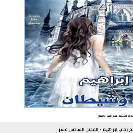
حورية وشيطان بقلم رحاب ابراهيم
م رحاب ابراهيم - الفصل السادس عشر