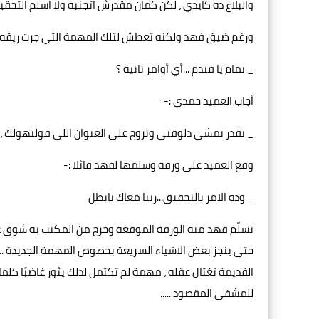
والبلاغ ده كايدي ، لكن كمان مقدرش اتجنبه ولا اسلم التح
ورغم ضيق فهد ولكنه تعطش لتلك المهمة التي جرت ريقه با
_ تمام يا فندم ...أي أوامر تانية ؟
أجاب العميد حمدي :-
_ تقدر تمشي دلوقتي وتروح على العنوان اللي قولتهولك ، 
وقع العميد على ورقة وسلمها لفهد قائلا :-
_ وده الامر بالتحقيق...ربنا معاك يابطل
حتى ينجز بعض الاشياء السريعة بخصوص المهمة الجديدة ....و
القديمة تغتال عقله ، مهمة لم تكتمل لذلك يثور غاضبًا كلما
للمشفى المقصود .....