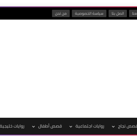
نا
اتصل بنا
سياسة الخصوصية
من نحن
صص نجاح
روايات اجتماعية
قصص أطفال
روايات خليجية