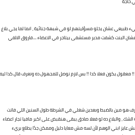
ي حاجة
ء طبيعي عشان يخلو مسؤليتهم لو في شبهة جنائية ، انما لما يجي بلاغ
ان البنت كشفت مدير مستشفى بيتاجر في الاعضاء ....فاروق الالفي
!! معقول يكون فعلا كدا !! بس لازم نوصل للمجهول ده ونعرف قال كدا ليه
نعرف هو مين بالضبط وبعدين شغلي في الشرطة طول السنين اللي فاتت
شك ، والبلاغ ده لو فعلا صادق يبقى هنقبض على اكبر مافيا تجار اعضاء
 مش عايز ابني الوهم لأن لسه مش معايا دليل وممكن جدًا يطلع بريء