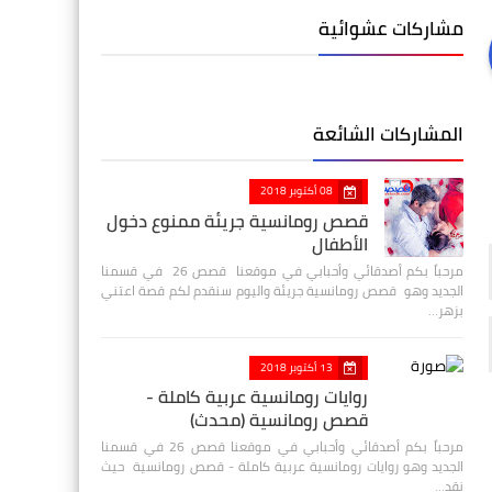
مشاركات عشوائية
المشاركات الشائعة
08 أكتوبر 2018
قصص رومانسية جريئة ممنوع دخول
الأطفال
مرحباً بكم أصدقائي وأحبابي في موقعنا قصص 26 في قسمنا
الجديد وهو قصص رومانسية جريئة واليوم سنقدم لكم قصة اعتني
بزهر…
13 أكتوبر 2018
روايات رومانسية عربية كاملة -
قصص رومانسية (محدث)
مرحباً بكم أصدقائي وأحبابي في موقعنا قصص 26 في قسمنا
الجديد وهو روايات رومانسية عربية كاملة - قصص رومانسية حيث
نقد…