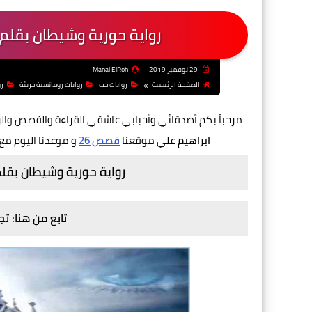
رواية حورية وشيطان بقلم
29 نوفمبر 2019
Manal ElRoh
الصفحة الرئيسية
روايات حب
روايات رومانسية جريئة
رو
مرحباً بكم أصدقائي وأحبابي عاشقي القراءة والقصص والر
ابراهيم
علي موقعنا
قصص 26
و موعدنا اليوم م
رواية حورية وشيطان بقل
تابع من هنا: ت