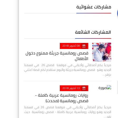
مشاركات عشوائية
المشاركات الشائعة
08 أكتوبر 2018
قصص رومانسية جريئة ممنوع دخول
الأطفال
مرحباً بكم أصدقائي وأحبابي في موقعنا قصص 26 في قسمنا
الجديد وهو قصص رومانسية جريئة واليوم سنقدم لكم قصة اعتني
بزهر…
13 أكتوبر 2018
روايات رومانسية عربية كاملة -
قصص رومانسية (محدث)
مرحباً بكم أصدقائي وأحبابي في موقعنا قصص 26 في قسمنا
الجديد وهو روايات رومانسية عربية كاملة - قصص رومانسية حيث
نقد…