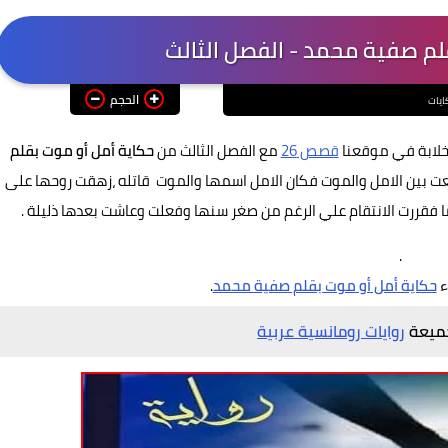
لم صفية محمد - الفصل الثالث
الحجم
ايات
لخلابة في موقعنا
قصص 26
مع الفصل الثالث من
حكاية أمل أو موت بقلم
 بين الامل والموت فكان الامل اسمها والموت قاتله ،زهقت روحها على
ا فقررت الانتقام علي الرغم من صغر سنها وفعلت وعاشت بعدها ذليلة .
.
ء
حكاية أمل أو موت بقلم صفية محمد
.
جميعة
روايات رومانسية عربية