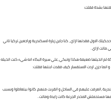
نقتها بشدة فقلت:
حكيلك الاول فقدتها ازاي ، كنا جاين زيارة لاسكندرية وراجعين تركيا تاني
ماتت ازاي .
 لم اتخيلها ضعيفة هكذا وتبكي ،علي سيرة البكاء انه شيء كنت اتخيله
انما حزن، اردت الاستفسار كيف فقدت ابنتها فقلت:
درية ،اتعرفت عليهم في الساحل و اتقربت منهم، كانوا بيتعاطوا وبسبب
ا مستحملش المخدر الجرعة كانت زايدة وماتت .