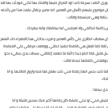
ري، التفت بسرعة كنت اود الصراخ عليها والفتك بها لكني فوجئت بها لقد
ن موضوع عليهم كأسان من العصير، انه عصير برتقال علمت هذا من رائحته
 بثقة وهي مبتسمة وقالت :
ضية تتكلمي ولا تعرفيني ايه بيضايقك وايه بيفرحك .
كن سقطت انظاري علي كأس العصير و قررت بداخلي هذا،الصفراء ذات الشعر
كل ثقة كما تفعل هي قاصدة تنفيذ خطتي ،ووضعت مرفقي علي المنضدة
 قبل قليل ،فانا اعلم جيدا دائما ما تتعمد إغاظتي، بسطت يدي ببطيء نحو
قفتني كلماتها عندما قالت :
لما كنت بحس انها زعلانة مني كنت بعمل لها منه واروح اصالحها ،و انا
حك.
دي بيدها :
ليش مني، لو بنتي عايشة كان زمانها أكبر منك بسنين قليلة و انا
تقد شهر كفاية يلا افتحي قلبك ليا، انا عنيدة علي فكرة حتتكلمي