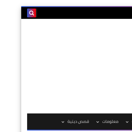
معلومات
قصص دينية