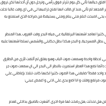
 اقلق حيالها تأتي كل يوم تثرثر فوق رأسي وترحل دون أن أحدثها لكن تروق
ر المجعد لم تأتي منذ ان قالت انها تفتح ذراعيها لي في اي وقت غالبا تخلت
ت يحي اصبحت اعلم متي ينام ومتي يستيقظ من صراخه الذي استمتع به
يرا تعامد اشعتها البرتقالية عي مياه البحر وقت الغروب ،هذا المنظر
ي بطل المسرحية، و البحر هكذا بطل حكايتي والشمس تسلط اشعتها عليه
تي، لحظة واحدة وسمعت صوت الباب وهو يغلق لم ألتفت لأري من الطارق
 دائما تضع هذا العطر استمررت بالنظر الى البحر الي ان سمعت صوت جر
د واحد فقط؟ ضايقني هذا الصوت كثيرا لكنها كانت تتلذذ بإغاظتي علي
بصوت مرتفع وقلت و انا اضع يدي علي اذني و اغمض عيني:
ان هل تحدثت ،هل رضخت لها مرة اخري ؟شعرت بالضيق بداخلي لعدم