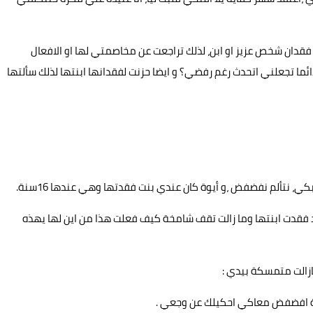
ة فقدان شخص عزيز او ابن، لذلك تراجعت عن مخاصمتي لها او الافعال
دائما تجعلني اتحدث رغم رفضي؟ و ايضا حزنت لفقدانها ابنتها لذلك سألتها
تألم نفضفض ،و أيوة كان عندي بنت فقدتها وهي عندها 16سنة.
فقدت ابنتها وما زالت تقف شامخة كيف فعلت هذا من اين لها يهذه
زالت متمسكة بيدي :
اية افضفض معاكي احكيلك عن وجعي .