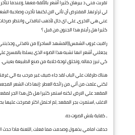
تقربت مني د بيرهان كثيرا أشعر بالألفة معها ،وعندما تتأخر
لي ثرثرتها، المفترض أن تأتي الان لكنها تأخرت وصاحبة الشع
عني هي الاخرى، علي اي حال لأذهب لنافذتي وانتظر صرخا
كثيرا هل رأيتم هذا الجنون من قبل ؟
راقبت غروب الشمس((المشهد الساحر)) من نافذتي وجذبتني كث
يجعلني أشعر انها تشبه هذا الضوء الذي يسلط بالمسرح عل
كي تبرز جماله ،وتخلق لوحة خلابة من صنع الطبيعة بعيني.
هناك طرقات علي الباب لقد جاء ضيف غير مرحب به الي غرف
لكني علمت من أتي من رائحة العطر ؛إنها ذات الشعر المجعد
المقعد علي الارض، لكنه استمر كثيرا هل كل هذا الجر لمقع
الاغلب ،استمرت بجر المقعد ،لم احتمل اكثر فصرخت عليها 
ـ كفاية بلاش الصوت ده.
حدقت امامي بذهول وصدمت مما فعلت ،اللعنة ماذا حدث ال