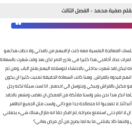
قلم صفية محمد - الفصل الثالث
جلسات المعالجة النفسية معه كنت اراقبهم من نافذتي ولا حظت هذا،هو
مرات عدة، أخافني هذا كثيرا في بادئ الامر لكن بعد وقت شعرت بالسعادة
 ليكن لقد شعرت بداخلي بالانتشاء لتوسلاته اليهم بفتح الباب ،ومن ثم
نهم قيدوه بالفراش ، وهنا كانت السعادة الحقيقة تمنيت كثيرا ان يكون
ه وهو مكبل بالفراش ويبكي ويتوسل الي احدهم ، انا لست سيئة لكنه رجل
لما انكر هذا نحن بشر ولسنا ملائكة من الممكن ان نغضب ونشعر بالحقد
دائنا، لا تتعجبوا انا متصالحة جدا مع ذاتي ولست مثل الجميع اتظاهر
ن لا انام حتى استمتع بصراخه ،لم افكر حقا انه مازال هناك شيء يجعلني
 وقتها كاد يقتلني ما به لما يصرخ من أي مرض يعاني؟