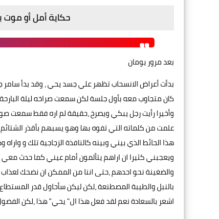
حكاية أمل أو موت ب
بعد مرور يومان
بدأت أعراض الانسحاب تظهر علي جسد يحي ، وقد بدأ سامر 
كان متجاوب معه بأول جلسة لكن سمعت صراخه ليلة البارحة ل
وأخيرا رأيت رجل يبكي ويصرخ ،حقيقة لم اره فقط سمعت صوته
علمت من كلماته التي تفوه بها وهو يسبهم بأقذر الشتائم ا
هذا الحائط الذي بيني وبينه كالنافذة الزجاجية تلك و وارا
ويعجبني كثيرا ان اراهم يتألمون أمام عيني كما حدث معي ،
والضغينة نحو احدهم ،حتى اننا من الممكن ان نضحك لعذاب أع
بالنبل والطيبة المصطنعة ،لكن ليكن سأحاول قدر المستطاع ا
اشعر بالسعادة نعم لقد فعل هذا ال" يحي" هذا ،لكن الفضول