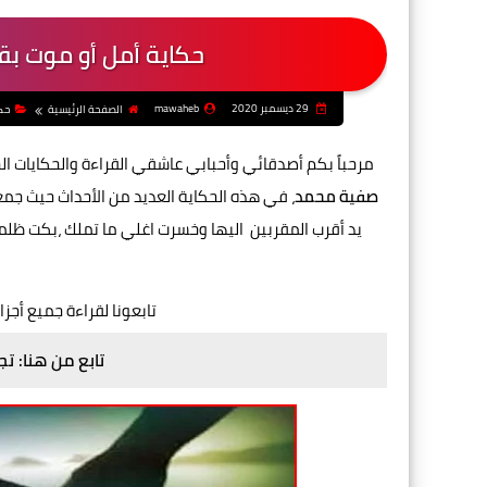
حكاية أمل أو موت بق
29 ديسمبر 2020
mawaheb
الصفحة الرئيسية
حك
مرحباً بكم أصدقائي وأحبابي عاشقي القراءة والحكايات ا
صفية محمد
، في
هذه الحكاية العديد من الأحداث حيث
جمعت
يد أقرب المقربين اليها وخسرت اغلي ما تملك ،بكت ظلم
تابعونا لقراءة جميع أجزا
تابع من هنا: ت