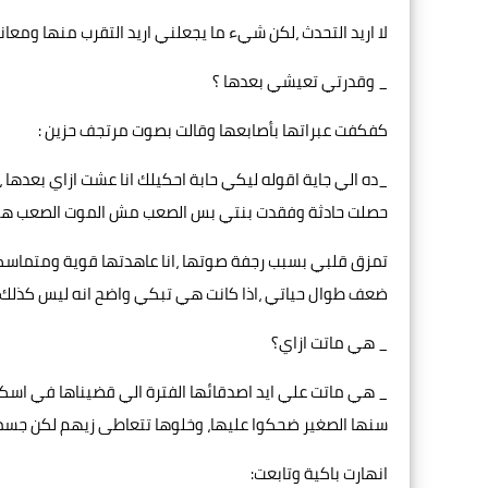
لا اريد التحدث ،لكن شيء ما يجعلني اريد التقرب منها ومعا
_ وقدرتي تعيشي بعدها ؟
كفكفت عبراتها بأصابعها وقالت بصوت مرتجف حزين :
_ده الي جاية اقوله ليكي حابة احكيلك انا عشت ازاي بعدها ،ح
حصلت حادثة وفقدت بنتي بس الصعب مش الموت الصعب هي 
تمزق قلبي بسبب رجفة صوتها ،انا عاهدتها قوية ومتماسكة
ضعف طوال حياتي ،اذا كانت هي تبكي واضح انه ليس كذلك و 
_ هي ماتت ازاي؟
_ هي ماتت علي ايد اصدقائها الفترة الي قضيناها في اسكن
سنها الصغير ضحكوا عليها، وخلوها تتعاطى زيهم لكن جسمه
انهارت باكية وتابعت: