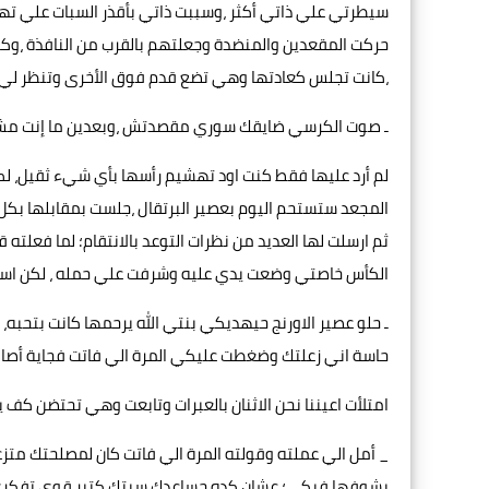
سيطرتي علي ذاتي أكثر ،وسببت ذاتي بأقذر السبات علي تهو
حركت المقعدين والمنضدة وجعلتهم بالقرب من النافذة ،وكا
،كانت تجلس كعادتها وهي تضع قدم فوق الأخرى وتنظر لي
ـ صوت الكرسي ضايقك سوري مقصدتش ،وبعدين ما إنت مش را
لم أرد عليها فقط كنت اود تهشيم رأسها بأي شيء ثقيل، ل
المجعد ستستحم اليوم بعصير البرتقال ،جلست بمقابلها ب
ثم ارسلت لها العديد من نظرات التوعد بالانتقام؛ لما فعلته
الكأس خاصتي وضعت يدي عليه وشرفت علي حمله ، لكن استو
ـ حلو عصير الاورنج حيهديكي بنتي الله يرحمها كانت بتحبه، 
حاسة اني زعلتك وضغطت عليكي المرة الي فاتت فجاية أصال
امتلأت اعيننا نحن الاثنان بالعبرات وتابعت وهي تحتضن كف ي
_ أمل الي عملته وقولته المرة الي فاتت كان لمصلحتك متزع
بشوفها فيكي؛ عشان كده حساعدك سبتك كتير قوي تفكري ،اع