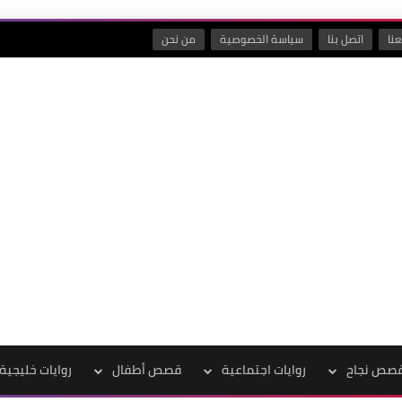
نا
اتصل بنا
سياسة الخصوصية
من نحن
صص نجاح
روايات اجتماعية
قصص أطفال
روايات خليجية