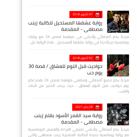
07 أكتوبر 2018
رواية عشقها المستحيل للكاتبة زينب
مصطفي - المقدمة
مرحباً بكم أصدقائي وأحبابي في موقعنا قصص 26 مع روايات
رومانسية جريئة جدا في رواية عشقها المستحيل ، هذه الرواية عل…
02 أكتوبر 2018
حواديت قبل النوم للعشاق / قصة 30
يوم حب
مرحباً بكم جميع أصدقائي ومتابعي موقعنا قصص 26 نقدم لكم
يوم حواديت قبل النوم للعشاق ، حيث يرغب الكثير من البنات
والشب…
29 يناير 2021
رواية سيد القمر الأسود بقلم زينب
مصطفي - المقدمة
مرحباً بكم أصدقائي وأحبابي عاشقي القراءة والقصص الرومانسية
مع رواية رومانسية جديدة للكاتبة المتميزة زينب مصطفى والتي