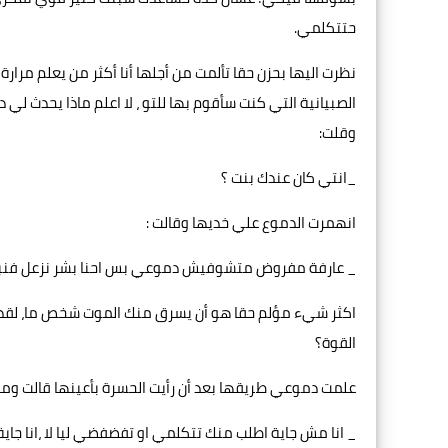
حتتكلمي.
نظرت اليها بحزن حقا تألمت من أجلها أنا أكثر من يعلم مرار
الصبيانية التي كنت سأقوم بها للتو ، لا اعلم ماذا يحدث لي 
وقلت:
_انتي كان عندك بنت ؟
انهمرت الدموع علي خديها وقالت :
_ عارفة مفروض متشوفيش دموعي بس احنا بشر نزعل فنبكي، ن
اكثر شيء مؤلم حقا هو أن يسرق منك الموت شخص ما، لقد 
القوة؟
علمت دموعي طريقها بعد أن رأيت الحسرة بأعينها قالت وما
_ انا مش جاية اطلب منك تتكلمي او تفضفضي ليا لا ،انا ج