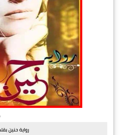
ر
رواية حنين بقلم