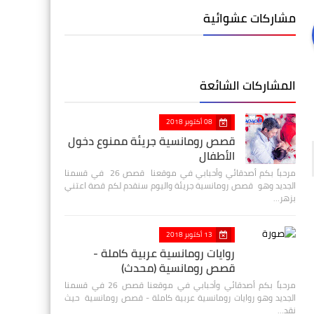
مشاركات عشوائية
المشاركات الشائعة
08 أكتوبر 2018
قصص رومانسية جريئة ممنوع دخول
الأطفال
مرحباً بكم أصدقائي وأحبابي في موقعنا قصص 26 في قسمنا
الجديد وهو قصص رومانسية جريئة واليوم سنقدم لكم قصة اعتني
بزهر…
13 أكتوبر 2018
روايات رومانسية عربية كاملة -
قصص رومانسية (محدث)
مرحباً بكم أصدقائي وأحبابي في موقعنا قصص 26 في قسمنا
الجديد وهو روايات رومانسية عربية كاملة - قصص رومانسية حيث
نقد…