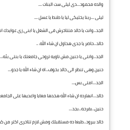
والده محمود....دى ليلى ست البنات ....
ليلى ....ربنا يخليكى ليا يا طنط يا عسل ....
الجد...وانت يا خالد متتاخرش فى الشغل يا ابنى زى عوايدك ا
خالد...حاضر يا جدى هحاول ان شاء الله. ..
الجد...وانتى يا حنين مش ناويه تروحى جامعتك يا بنتى بئه....
حنين وهى تنظر الى خالد بخوف...اه ان شاء الله يا جدو....
الجد....امتى بس....
خالد....انهارده ان شاء الله هخدها معايا واعديها على الجامعه.
حنين...بفرحه...بجد....
خالد ببرود...طبعا ده مستقبلك ومش لازم تتاخرى اكتر من كد