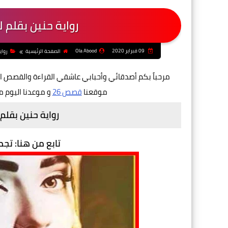
رواية حنين بقلم ل
09 فبراير 2020
Ola Abood
الصفحة الرئيسية
رواي
مرحباً بكم أصدقائي وأحبابي عاشقي القراءة والقصص ا
موقعنا
قصص 26
و موعدنا اليوم م
رواية حنين بقلم 
تابع من هنا: تج