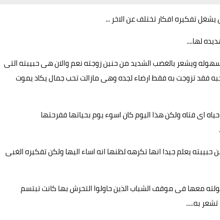
غل تفكيره افكار تختلف عن الاخر ...
ده لها....
بسهوله ويشعر بالغضب الشديد من حنين زوجته نعم والان هى حبيبته التى
 تحبه فقد تزوجت به فقط ارضاء لجده وهى مازالت تحب جمال يكاد يموت
ياه اى فتاه ولكن هذا اليوم كان اسوء يوم بحياتها ففرحتها
ن حبيبته يعلم جيدا انها تكرهه لظنها انه اساء اليها ولكن تفكيره الغبى
جولته معها فى موقف الشباب الذين حاولوا التحرش بها كانت تبتسم
عر به.....