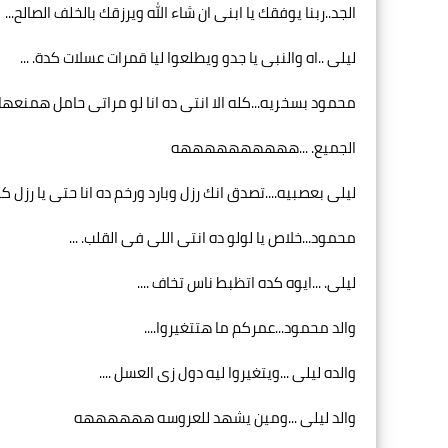
الجد..ربنا يوفقك يا ابنى ان شاء الله ويرزقك بالخلف الصالح...
ليلى ..اه والنبى يا جدو ويطلعوا ليا قمرات عسلات كدة. ...
محمود بسخريه...كله الا انتى ده انا لو مراتى حامل همنعها
الجميع. ...ههههههههههه
ليلى بعصبيه....تصدق انك رزل وبارد ورخم ده انا حتى يا رزل
محمود...خلاص يا لولو ده انتى اللى فى القلب. ...
ليلى. ...ايوه كده اتظبط ناس تخاف ....
والد محمود...عمركم ما هتتغيروا....
والده ليلى ...ويتغيروا ليه دول زى العسل ....
والد ليلى ...ومين يشهد للعروسه ههههههه