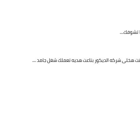
 تشوفك....
 كنت هخلى شركه الديكور بتاعت هديه تعملك شغل جامد ....