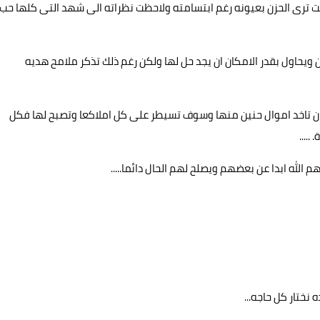
انت ترى الحزن بعيونه رغم ابتسامته ولاحظت نظراته الى شهد التى كلها حب
يحاول بقدر الامكان ان يجد حل لها ولكن رغم ذلك تذكر ملامح هديه
 ان تاخد اموال حنين منها وسوف تسيطر على كل املاكعا وتصبح لها فكل
....
 الله ابدا عن بعضهم ويصلح لهم الحال دائما.....
نختار كل حاجه...