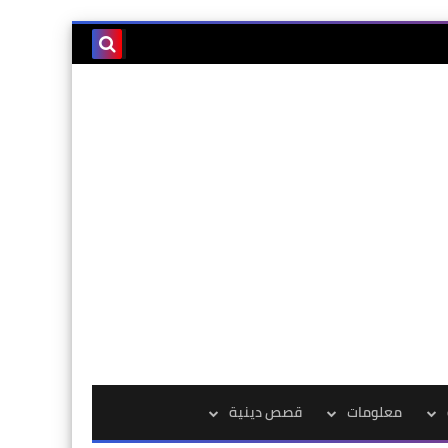
معلومات
قصص دينية