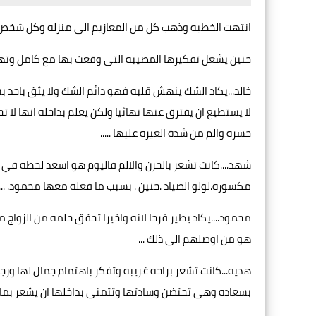
انتهت الخطبه وذهب كل من المعازيم الى منزله وكل شخص يش
حنين يشغل تفكيرها المصيبه التى وقعت بها مع كامل وتهدي
خالد...يكاد الشك ينهش قلبه فهو دائم الشك ولا يثق باحد 
لا يستطيع ان يفترق عنها نهائيا ولكن يعلم بداخله انها لا
حسره والم من شدة الغيره عليها .....
شهد....كانت تشعر بالحزن والالم فاليوم هو اسعد لحظه في ح
مكسوره.لولو الصياد .حنين . بسبب ما فعله معها محمود. ...
محمود....يكاد يطير فرحا لانه واخيرا تحقق حلمه من الزواج م
هو من اوصلهم الى ذلك ...
هديه...كانت تشعر براحه غريبه وتفكر باهتمام جمال لها ور
بسعاده وهى تحتضن وسادتها وتتمنى بداخلها ان يشعر بما تش