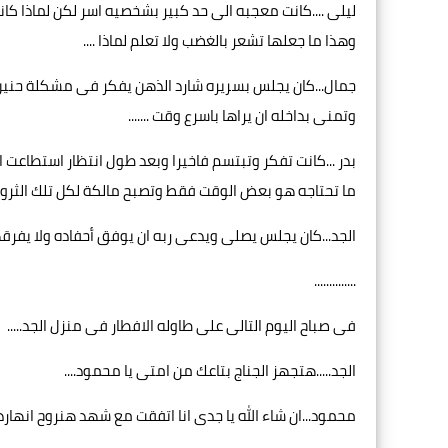
ليلى ....كانت معجبه الى حد كبير بشخصيه اسر لكن لماذا ك
وهذا ما جعلها تشعر بالغضب ولا تعلم لماذا ....
جمال...كان يجلس بسريره شارد الذهن يفكر فى مشكلة حنين و
وتمنى بداخله ان يراها باسرع وقت .......
بدر ...كانت تفكر وتبتسم فاخيرا وبعد طول انتظار استطاعت
ما تحتاجه هو بعض الوقت فقط وتصبح مالكة لكل تلك الثروة. .
الجد...كان يجلس يصلى ويدعى ربه ان يوفق أحفاده ولا يفرقهم
..............
فى صباح اليوم التالى على طاوله الافطار فى منزل الجد.....
الجد.....هتجهز الجناج بتاعك من امتى يا محمود....
محمود...ان شاء الله يا جدى انا اتفقت مع شهد هنروح انهارده 