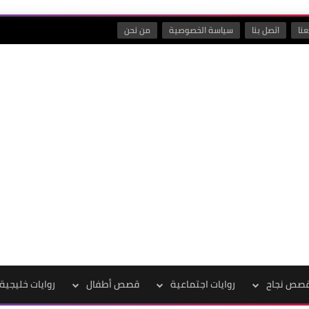
نا
اتصل بنا
سياسة الخصوصية
من نحن
صص نجاح
روايات اجتماعية
قصص أطفال
روايات خليجية