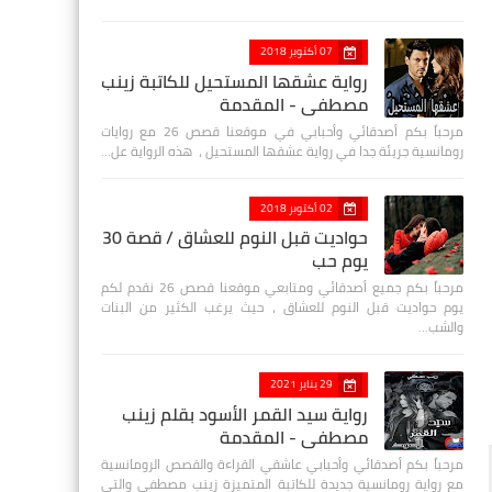
07 أكتوبر 2018
رواية عشقها المستحيل للكاتبة زينب
مصطفي - المقدمة
مرحباً بكم أصدقائي وأحبابي في موقعنا قصص 26 مع روايات
رومانسية جريئة جدا في رواية عشقها المستحيل ، هذه الرواية عل…
02 أكتوبر 2018
حواديت قبل النوم للعشاق / قصة 30
يوم حب
مرحباً بكم جميع أصدقائي ومتابعي موقعنا قصص 26 نقدم لكم
يوم حواديت قبل النوم للعشاق ، حيث يرغب الكثير من البنات
والشب…
29 يناير 2021
رواية سيد القمر الأسود بقلم زينب
مصطفي - المقدمة
مرحباً بكم أصدقائي وأحبابي عاشقي القراءة والقصص الرومانسية
مع رواية رومانسية جديدة للكاتبة المتميزة زينب مصطفى والتي