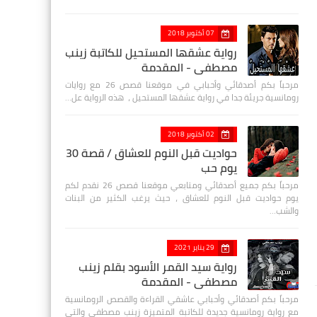
07 أكتوبر 2018
رواية عشقها المستحيل للكاتبة زينب
مصطفي - المقدمة
مرحباً بكم أصدقائي وأحبابي في موقعنا قصص 26 مع روايات
رومانسية جريئة جدا في رواية عشقها المستحيل ، هذه الرواية عل…
02 أكتوبر 2018
حواديت قبل النوم للعشاق / قصة 30
يوم حب
مرحباً بكم جميع أصدقائي ومتابعي موقعنا قصص 26 نقدم لكم
يوم حواديت قبل النوم للعشاق ، حيث يرغب الكثير من البنات
والشب…
29 يناير 2021
رواية سيد القمر الأسود بقلم زينب
مصطفي - المقدمة
مرحباً بكم أصدقائي وأحبابي عاشقي القراءة والقصص الرومانسية
مع رواية رومانسية جديدة للكاتبة المتميزة زينب مصطفى والتي