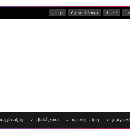
نا
اتصل بنا
سياسة الخصوصية
من نحن
صص نجاح
روايات اجتماعية
قصص أطفال
روايات خليجية