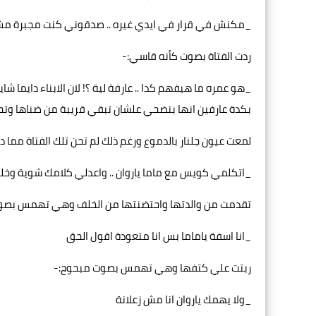
_مكنش في قرار في ايدي غيره .. صدقوني كنت مجبرة م
ردت الفتاة بصوت كأنه قاسي:-
_هو عمره ما هيفهم كدا .. عارفة لية ؟! لان الابناء دايم
بكدة عارفين انها بتضحي علشان تبقي قريبة من ضناها وتحم
لمعت عيون جلنار بالدموع ورغم ذلك لم تحن تلك الفتاة مما
_اتكلمي كويس مع ماما ياروان .. واعدلي كلامك شوية وخل
تقدمت من والدتها واحتضنتها من الخلف وهي تهمس بص
_انا اسفة ياماما بس انا متعودة اقول الحق
ربتت علي كتفها وهي تهمس بصوت مبحوح:-
_ولا يهمك ياروان انا مش زعلانة