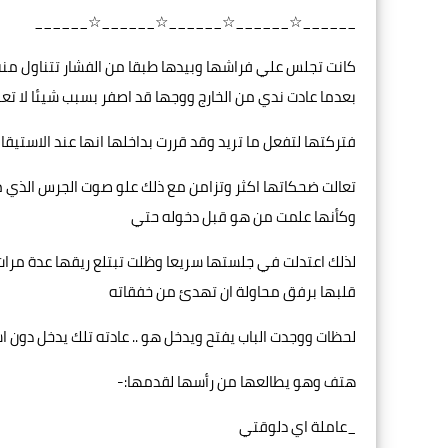
______☆______☆______☆______☆______
كانت تجلس علي فراشها وبيدها طبقا من الفشار تتناول منه 
بعدما عادت ندي من الخارج ووجها قد اصفر بسبب شيئا لا تعل
فتركتها لتفعل ما تريد وقد قررت بداخلها انها عند الاستيق
تعالت ضحكاتها اكثر وتزامن مع ذلك علو صوت الجرس الذي
وكأنها علمت من هو قبل دخوله حتي
لذلك اعتدلت في جلستها سريعا وظلت تبتلع ريقها عدة مرات
قلبها برفق محاولة ان تهدئ من خفقاته
لحظات ووجدت الباب يفتح ويدخل هو .. عادته تلك يدخل دون است
هتف وهو يطالعها من رأسها لقدمها:-
_عاملة اي دلوقتي