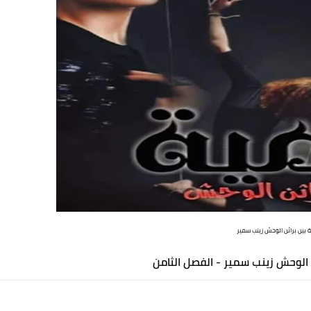
 بين براثن الوحش زينب سمير
ن الوحش زينب سمير - الفصل الثامن