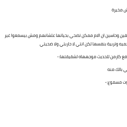
ش مخيرة
ا شايفين وحاسين ان الام ممكن تضحي بحياتها علشانهم ومش بيسمعوا غير
يه وتربية بنفسها لكن انتي لا حاربتي ولا ضحيتي
 دفع كارمن للحديث موجههاه لشقيقتها:-
ي بالك منه
وت مسموع:-