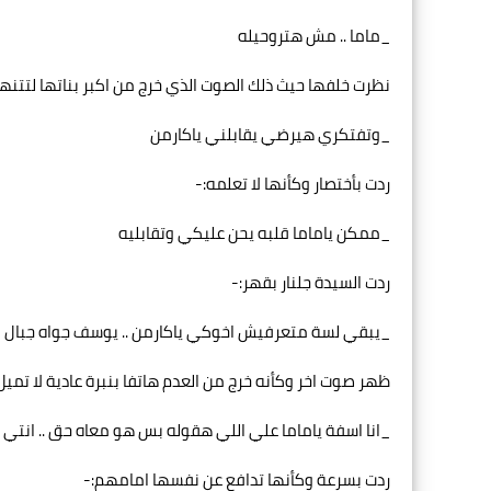
_ماما .. مش هتروحيله
نظرت خلفها حيث ذلك الصوت الذي خرج من اكبر بناتها لتتنه
_وتفتكري هيرضي يقابلني ياكارمن
ردت بأختصار وكأنها لا تعلمه:-
_ممكن ياماما قلبه يحن عليكي وتقابليه
ردت السيدة جلنار بقهر:-
_يبقي لسة متعرفيش اخوكي ياكارمن .. يوسف جواه جبال ق
ظهر صوت اخر وكأنه خرج من العدم هاتفا بنبرة عادية لا تميل 
_انا اسفة ياماما علي اللي هقوله بس هو معاه حق .. ا
ردت بسرعة وكأنها تدافع عن نفسها امامهم:-