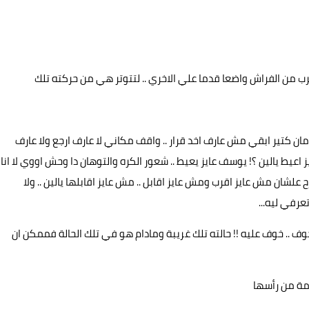
رب من الفراش واضعا قدما علي الاخري .. لتتوتر هي من حركته تلك
ان كتير ابقي مش عارف اخد قرار .. واقف مكاني لا عارف ارجع ولا عارف
ايز اعيط يالين ؟! يوسف عايز يعيط .. شعور الكره والتوهان دا وحش اووي لا انا
علشان مش عايز اقرب ومش عايز اقابل .. مش عايز اقابلها يالين .. ولا
عرفي ليه...
 .. خوف عليه !! حالته تلك غريبة ومادام هو في تلك الحالة فممكن ان
امة من رأسها