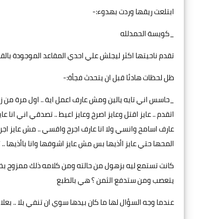
ابتلعت ريقها وردت بهدوء:-
_كويسة الحمدلله
تقدم ناحيتها اكثر ليجلش علي احدي المقاعد الموجودة بالق
ظل لحظات هادئا قبل ان يتحدث فجأة:-
_حاسس اني تايه يالين ومش عارف اعمل اية .. اول مرة من زم
اتقدم .. عايز اقتل وعايز اصرخ وعايز اعيط .. تصدقي اني انا ع
عارف اسامح وانسي ولا انا عارف اجرح واقسي .. مش عايز اجرح 
المحها حتي عايز اأذيها بس مش عايز اشوفها وانا باأذيها .. ت
كانت تستمع ليه بزهول من حالته ومن كلامه ذلك ممزوج بخوف
يتعصب ومن ستدفع الثمن ؟ هي بالطبع
عندما وجه السؤال لها ما كان بيدها سوي ان تنفي بلا .. بعل