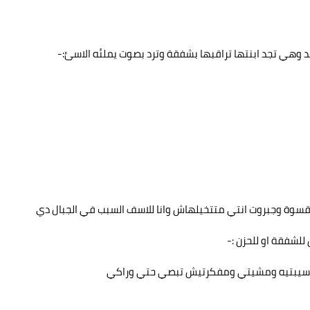
د وهي تجد ابنتها تراقبها بشفقة وترد بصوت يملئه الاسئ:-
سوة وجبروت انتي متتخيلهاش وانا للاسف السبب في الجبال دي
للشفقة او للحزن :-
نتي سيبتيه ومشيتي ومفكرتيش تبصي حتي وراكي