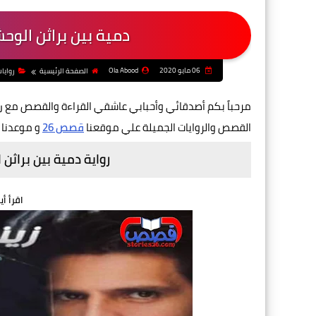
دمية بين براثن الوح
06 مايو 2020
Ola Abood
الصفحة الرئيسية
روايا
مرحباً بكم أصدقائي وأحبابي عاشقي القراءة والقصص مع
ر
القصص والروايات الجميلة علي موقعنا
قصص 26
و موعدنا 
رواية دمية بين براثن
اقرأ أي