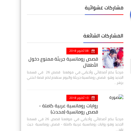
مشاركات عشوائية
المشاركات الشائعة
08 أكتوبر 2018
قصص رومانسية جريئة ممنوع دخول
الأطفال
مرحباً بكم أصدقائي وأحبابي في موقعنا قصص 26 في قسمنا
الجديد وهو قصص رومانسية جريئة واليوم سنقدم لكم قصة اعتني
بزهر…
13 أكتوبر 2018
روايات رومانسية عربية كاملة -
قصص رومانسية (محدث)
مرحباً بكم أصدقائي وأحبابي في موقعنا قصص 26 في قسمنا
الجديد وهو روايات رومانسية عربية كاملة - قصص رومانسية حيث
نقد…