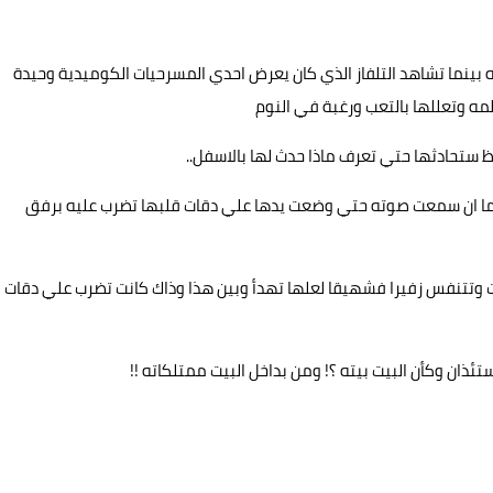
بينما تشاهد التلفاز الذي كان يعرض احدي المسرحيات الكوميدية وحيدة
مه وتعللها بالتعب ورغبة في النوم
اظ ستحادثها حتي تعرف ماذا حدث لها بالاسفل..
 ما ان سمعت صوته حتي وضعت يدها علي دقات قلبها تضرب عليه برفق
 وتتنفس زفيرا فشهيقا لعلها تهدأ وبين هذا وذاك كانت تضرب علي دقات
ئذان وكأن البيت بيته ؟! ومن بداخل البيت ممتلكاته !!