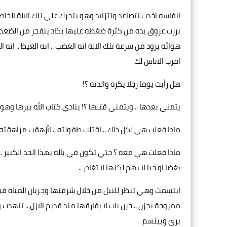
انفاسه اخذت تتصاعد وتتزايد وهو يتحرك علي تلك الالة الخا
برزت عروق يده من كثرة ضغطه عليها يكاد ينفجر من الضغط
هوائه يزود من سرعة تلك الالة انه الغضب .. انه الغيظ .. ان
اقرب الاناس لك
هل رأيت يوما رجلا يكره والدته ؟!
يتمني بعدها .. ويتمني قتلها ؟! ينادي كتاب الله ببرها وهو 
ماذا فعلت هي لكل ذلك .. اقتلت طفولته .. اأزهقت مراهقته ..
ماذا فعلت هي معه ؟ حتي تكون في باله بهذا الحد الكبير ..
بغضا او حبا لا يهم لكنها لا تغادر ..
ابتسمت وهي تنظر للنيل من خلال شرفتها وجريان المياه فيه
ممزوجة بحزن .. حزن بات لا يفارقها منذ قديم الازل .. تنهد
برئ ويبتسم