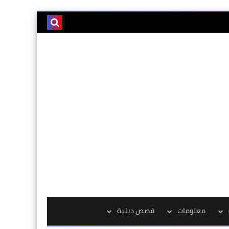
معلومات
قصص دينية