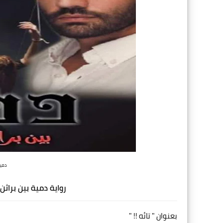
دمية
رواية دمية بين براث
بعنوان " تائه !! "