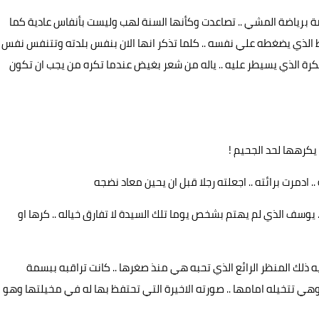
صة برياضة المشي .. تصاعدت وكأنها السنة لهب وليست بأنفاس عادية كما
 الذي يضغطه علي نفسه .. كلما تذكر انها الان بنفس بلدته وتتنفس نفس
ه الكرة الذي يسيطر عليه .. ياله من شعر بغيض عندما تكره من يجب ان تكون
يكرهها لحد الجحيم !
 ادمرت برائته .. اجعلته رجلا قبل ان يحين معاد نضجه
 يوسف الذي لم يهتم بشخص يوما تلك السيدة لا تفارق خياله .. كرها او
 ذلك المنظر الرائع الذي تحبه هي منذ صغرها .. كانت تراقبه ببسمة
ت وهي تتخيله امامها .. صورته الاخيرة التي تحتفظ بها له في مخيلتها وهو