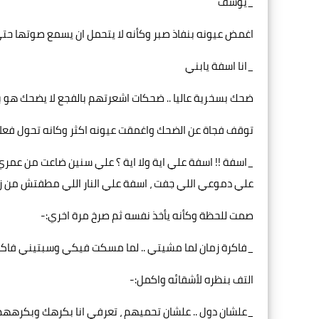
_يوسف
اغمض عيونه بنفاذ صبر وكأنه لا يتحمل ان يسمع صوتها حتي
_انا اسفة يابني
ضحك بسخرية عاليا .. ضحكات اشعرتهم بالفجع لا يضحك هو بل
توقف فجاة عن الضحك واغمقت عيونه اكثر وكانه تحول فعلا
_اسفة !! اسفة علي اية ولا اية ؟ علي سنين ضاعت من عمر
علي دموعي اللي جفت ، اسفة علي النار اللي مطفتش من زمان
صمت للحظة وكأنه يأخذ نفسه ثم صرخ مرة اخري:-
_فاكرة زمان لما مشيتي .. لما مسكت فيكي وسبتيني فاكر
التف بنظره لأشقائه واكمل:-
_علشان دول .. علشان تحميهم ، تعرفي انا بكرهك وبكرههم