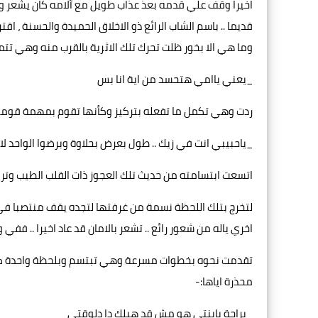
اخيرا وقف علي قدمه بعذ عذاب طويل مع آلامه كان يشعر وكان
قديما .. باسم الشاب الرائع ذو الاخلاق الحميدة والحسنة ، ا
وما هي الا بخور ظلت تحرك تلك الاثرية بالقرب منه وهي ت
_يعني ياامي هتحسد من اية انا بس
ردت وهي تكمل ما تفعله بتركيز وكأنها تقوم بمهمة قومي
_ياحبيبي انت في زيك .. طول بعرض بحلاوة وبرضوا الواحد لا
اتسعت ابتسامته من حديث تلك العجوز ذات القلب الطيب وترك
لتخرج بتلك اللحظة نسمة من غرفتها لتجده يقف منتصبا في
اخري ياله من شعور رائع .. تشعر بالامان قد عاد اخيرا .. 
تقدمت نحوه بخطوات مسرعة وهي تبتسم وبلحظة واحدة كانت
محذرة اياها:-
_براحة يابنتي هو مش قد هبلك دا دلوقتي