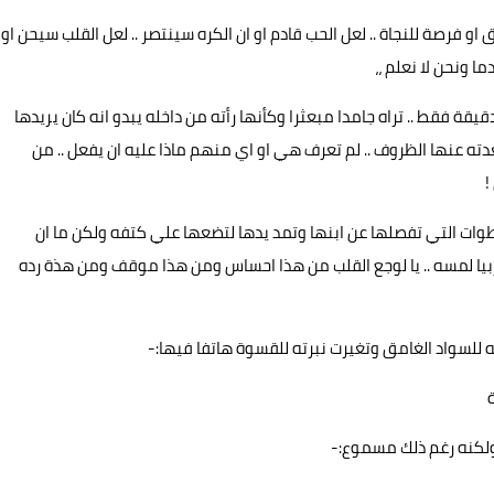
رق او فرصة للنجاة .. لعل الحب قادم او ان الكره سينتصر .. لعل القلب سيحن او
ا ونحن لا نعلم ،،
يقة فقط .. تراه جامدا مبعثرا وكأنها رأته من داخله يبدو انه كان يريدها
ته عنها الظروف .. لم تعرف هي او اي منهم ماذا عليه ان يفعل .. من
!
ات التي تفصلها عن ابنها وتمد يدها لتضعها علي كتفه ولكن ما ان
ا لمسه .. يا لوجع القلب من هذا احساس ومن هذا موقف ومن هذة رده
للسواد الغامق وتغيرت نبرته للقسوة هاتفا فيها:-
كنه رغم ذلك مسموع:-