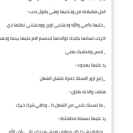
قبل شقيقته من وجنتيها وهي يقول بحب:-
_خليها ياامي والله وحشتني اوي ووحشتني نطتها دي
اخرجت لسانها بضحك لوالدتها لتبتسم الام عليها بينما وج
_لابس ومتشيك يعني
رد عليها بهدوء:-
_رايح ازور الاستاذ حمزة علشان الشغل
هتفت والدته بقلق:-
_ما تسيبك يابني من الشغل دا .. وكغي شرك خيرك
رد عليها ببسمة مطمئنة:-
_متقلقيش دا كان موقف ومش هيتكرر تاني بأذن الله