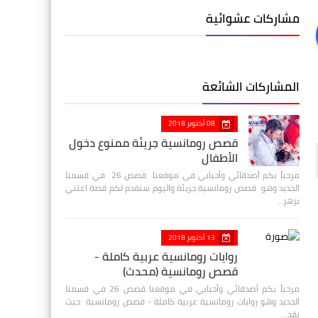
مشاركات عشوائية
المشاركات الشائعة
08 أكتوبر 2018
قصص رومانسية جريئة ممنوع دخول
الأطفال
مرحباً بكم أصدقائي وأحبابي في موقعنا قصص 26 في قسمنا
الجديد وهو قصص رومانسية جريئة واليوم سنقدم لكم قصة اعتني
بزهر…
13 أكتوبر 2018
روايات رومانسية عربية كاملة -
قصص رومانسية (محدث)
مرحباً بكم أصدقائي وأحبابي في موقعنا قصص 26 في قسمنا
الجديد وهو روايات رومانسية عربية كاملة - قصص رومانسية حيث
نقد…