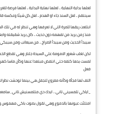
لعلها بداية النهاية .. لعلها نهاية البداية .. لعلها فرصة للغ
سينتقم .. لعل السند جاء او الهدم .. لعل كل شيئا وعكسه قادم
ابتلعت ريقها للمرة التي لا تعرفها وهي تنظر له في تلك الدق
منذ زمن يريد من تفهمه دون حديث .. كان يريد شقيقته وابعد
سيبدأ الحديث ومن سيبدأ الصراخ .. من سيعاتب ومن سيبكي 
لكن تغلب شعور الامومة علي السيدة جلنار وهي تقطع الخطو
لمست يدها كتفه حتي انتفض مبتعدا عنها وكأن ماسا كهربي
فعل
التف لها فجأة وكأنه مفزوع لتجفل هي بينما توحشت نظراته 
_اياكي تلمسيني تاني .. ايدك دي متلمسنيش تاني ، سامعة
امتلئت عيونها بالدموع وهي تقول بصوت باكي مهموس ول