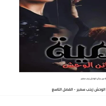
 بين براثن الوحش زينب سمير
ن الوحش زينب سمير - الفصل التاسع