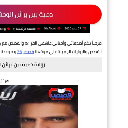
دمية بين براثن الوح
07 مايو 2020
Ola Abood
الصفحة الرئيسية
روايا
مرحباً بكم أصدقائي وأحبابي عاشقي القراءة والقصص مع
ر
القصص والروايات الجميلة علي موقعنا
قصص 26
و موعدنا 
رواية دمية بين براثن
اقرأ أي