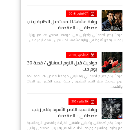
07 أكتوبر 2018
رواية عشقها المستحيل للكاتبة زينب
مصطفي - المقدمة
مرحباً بكم أصدقائي وأحبابي في موقعنا قصص 26 مع روايات
رومانسية جريئة جدا في رواية عشقها المستحيل ، هذه الرواية عل…
02 أكتوبر 2018
حواديت قبل النوم للعشاق / قصة 30
يوم حب
مرحباً بكم جميع أصدقائي ومتابعي موقعنا قصص 26 نقدم لكم
يوم حواديت قبل النوم للعشاق ، حيث يرغب الكثير من البنات
والشب…
29 يناير 2021
رواية سيد القمر الأسود بقلم زينب
مصطفي - المقدمة
مرحباً بكم أصدقائي وأحبابي عاشقي القراءة والقصص الرومانسية
مع رواية رومانسية جديدة للكاتبة المتميزة زينب مصطفى والتي