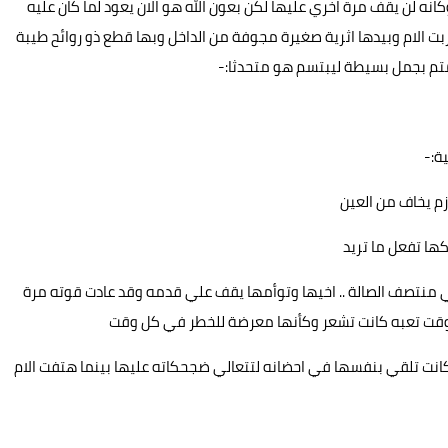
ه لن يقف مرة اخري عليها لكن بعون الله هو الان يعود لما كان عليه
قتربت الام وبيدها اثرية صغيرة مجوفة من الداخل وبها قطع ذو روائح طيبة
تمتم بجمل بسيطة ليبتسم هو متحدثا:-
ة:-
زم يخاف من العين
ها تفعل ما تريد
 منتصف الصالة .. اخيها وتوأمها يقف علي قدمه وقد عادت قوته مرة
ففي وقت تعبه كانت تشعر وكأنها معرضة للخطر في كل وقت
 تلقي بنفسها في احضانه لتتعالي ضجحكاته عليها بينما هتفت الام