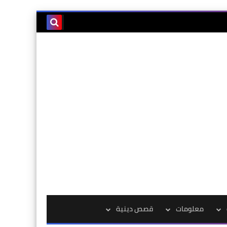
معلومات
قصص دينية