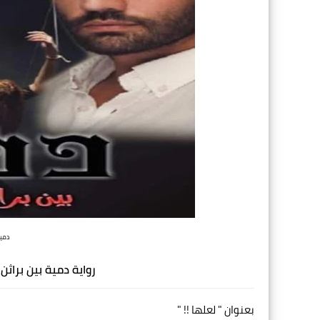
دمية
رواية دمية بين براث
بعنوان " لعلها !! "