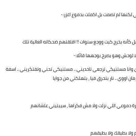
 لكنها لم تصمت بل اكملت بدموع اغزر:-
 كأنه يخرج كبت ووجع سنوات !! اقلقتهم ضحكاته العالية تلك
 لوحش وهو يصرخ بوجهها قائلا:-
ي وانا مستنيكي ترجعي تاخديني .. مستنيكي تحني وتفتكريني .. اسفة
 اووي .. نار بتحرق فيا ، بتهلكني من جوايا
ة دموعي اللي نزلت ولا مش فكراها ، سيبتيني علشانهم
 ولا بطيقك ولا بطيقهم