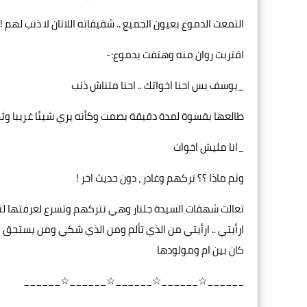
التمعت الدموع بعيون الجميع .. شقيقاته اللاتان لا ذنب لهم !
اقتربت روان منه وهتفت بدموع:-
_يوسف بس احنا اخواتك .. احنا ملناش ذنب
طالعها بقسوة لمدة دقيقة بصمت وكأنه يري شيئا غريبا وث
_انا مليش اخوات
وثم ماذا ؟؟ تركهم وغادر ، دون حديث اخر !
تعالت شهقات السيدة جلنار وهي تتركهم وتسرع لغرفتها لتنظ
ارأيتي .. ارأيتي من الذي تألم ومن الذي شكي ومن يستحق الش
كان بين ام ومولودها
______☆______☆______☆______☆______