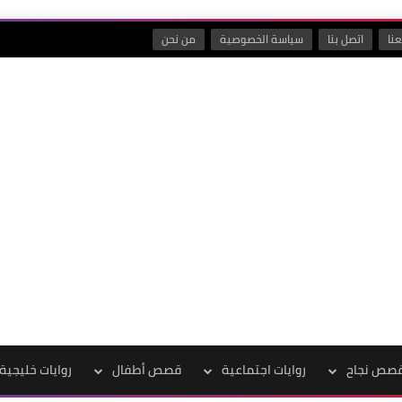
نا
اتصل بنا
سياسة الخصوصية
من نحن
صص نجاح
روايات اجتماعية
قصص أطفال
روايات خليجية