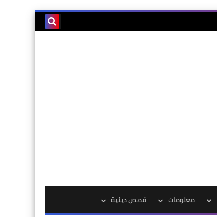
معلومات
قصص دينية