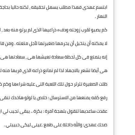
ابتسم عهدى فهذا مطلب يسهل تحقيقه ، لكنه حاليا بحاجة م
النهار .
كم يصبو لقرب زوجته ودفء ذراعيها الذى لم يرتو منه بعد 
لا يمكنه أن يتخيل أن يحرمها صغيرتها لأجل متعته . ومن قال أ
إنه يتمتع فى كل لحظة سعادة تعيشها هى ، سعادتها هى م
هى أيضا تشعر بالاجهاد لذا لم تمانع ذراعه الذى قربها منه ل
ظلت الصغيرة تثرثر حول تلك اللعبة التى عليه شراءها وكم 
رفع كفه يمنعها من الاسترسال : خلاص يا لولو هاخدك تنقى ا
عقدت ساعديها لتقول بلهجة آمرة : بكرة .. يبقى تجيب لي 
ضحك عهدى: والله داخلة على طمع .عينى ليكى حبيبتي .