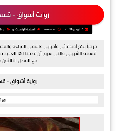
رواية أشواق - قسم
02 يوليو 2020
mawaheb
الصفحة الرئيسية
روايا
مرحباً بكم أصدقائي وأحبابي عاشقي القراءة والقصص
قسمة الشبيني والتي سبق أن قدمنا لها العديد م
مع الفصل الثلاثون 
رواية أشواق - قس
اقرأ 