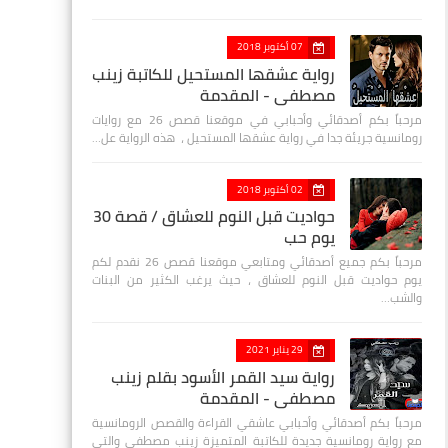
07 أكتوبر 2018
رواية عشقها المستحيل للكاتبة زينب
مصطفي - المقدمة
مرحباً بكم أصدقائي وأحبابي في موقعنا قصص 26 مع روايات
رومانسية جريئة جدا في رواية عشقها المستحيل ، هذه الرواية عل…
02 أكتوبر 2018
حواديت قبل النوم للعشاق / قصة 30
يوم حب
مرحباً بكم جميع أصدقائي ومتابعي موقعنا قصص 26 نقدم لكم
يوم حواديت قبل النوم للعشاق ، حيث يرغب الكثير من البنات
والشب…
29 يناير 2021
رواية سيد القمر الأسود بقلم زينب
مصطفي - المقدمة
مرحباً بكم أصدقائي وأحبابي عاشقي القراءة والقصص الرومانسية
مع رواية رومانسية جديدة للكاتبة المتميزة زينب مصطفى والتي