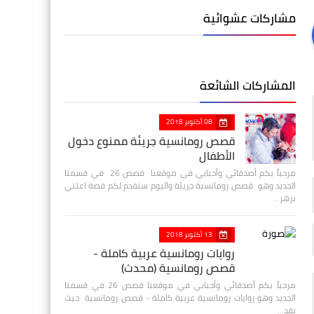
مشاركات عشوائية
المشاركات الشائعة
08 أكتوبر 2018
قصص رومانسية جريئة ممنوع دخول
الأطفال
مرحباً بكم أصدقائي وأحبابي في موقعنا قصص 26 في قسمنا
الجديد وهو قصص رومانسية جريئة واليوم سنقدم لكم قصة اعتني
بزهر…
13 أكتوبر 2018
روايات رومانسية عربية كاملة -
قصص رومانسية (محدث)
مرحباً بكم أصدقائي وأحبابي في موقعنا قصص 26 في قسمنا
الجديد وهو روايات رومانسية عربية كاملة - قصص رومانسية حيث
نقد…