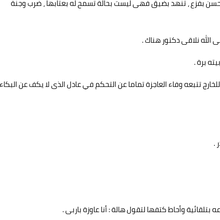
حسن بفزع ، تنهد بضيق فهى ليست بحالة تسمح له بعتابها ، ضرب وجنة
 الله نلاقى دكتور هناك .
ته برة .
خارج تتبعه وفاء العاجزة تماما عن التحكم في عادل الذى لا يكف عن البكاء
.
تلقائية وأحاط كتفها لتقول هالة : أنا عاوزة باربى .