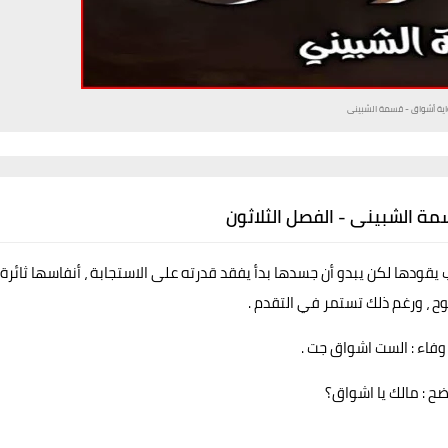
اية أشواق - قسمة الشبينى
مة الشبينى - الفصل الثلاثون
ب يقودها لكن يبدو أن جسدها بدأ يفقد قدرته على الاستجابة ، أنفاسها ثائرة
ح ، ورغم ذلك تستمر في التقدم .
فاء : الست اشواق جت .
ح : مالك يا اشواق؟