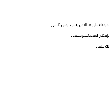
هدومك على ما الاكل يجى . اوعى تنامى .
متنان لسعادتهم جميعا .
 عليه .
.