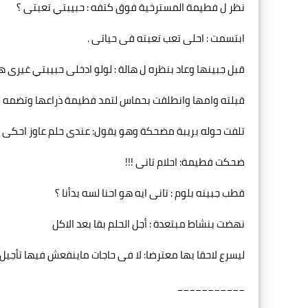
نظر ل فطيمة المسترخية فوق كتفه : حبيبتي تعبتى ؟
ابتسمت : احلى تعب تعبته فى حياتى .
قبل جبينها وعاد بنظره ل هالة : لولو ادخلى حبيبتي غيرى 
قبلته وامها وانطلقت بحماس لتمد فطيمة ذراعها وتضمه بإ
تلفت حوله بريبة مضحكة وهو يقول: عندى حلم عاوز احكى لك
ضحكت فطيمة: احلام تانى !!!
قطب جبينه بلوم : تانى ايه هو احنا لسه بدأنا ؟
نهضت بنشاط مبتعدة : أجل الحلم بقا بعد الاكل
ليسرع لاحقا بها معترضا: لا فى حاجات ماينفعش فيها تأجيل 
___________