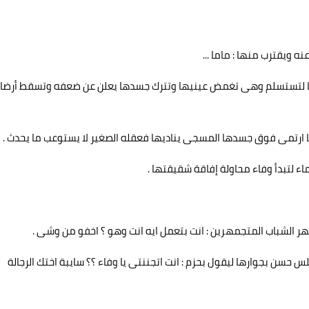
ويقترب منها : ماما ...
لها لتستسلم وهى تغمض عينيها وتترك جسدها يعلن عن ضعفه وتسقط أرضا
 ارتمى فوق جسدها المسجى يناديها فعقله الصغير لا يستوعب ما يحدث .
ء لتبدأ وفاء محاولة إفاقة شقيقتها .
ر الشباب المتجمهرين : انت بتعمل ايه انت وهو ؟ اخفو من وشى .
حسن بجوارها ليقول بحزم : انت اتجننتى يا وفاء ؟؟ سايبة اختك الرجالة