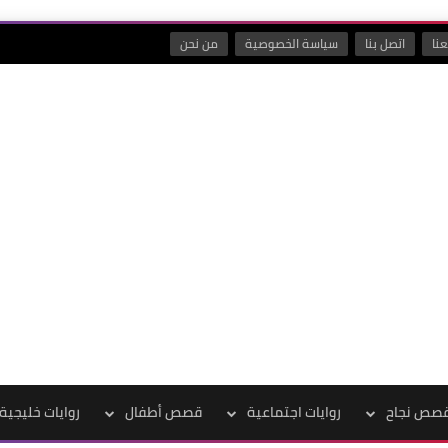
نا
اتصل بنا
سياسة الخصوصية
من نحن
صص نجاح
روايات اجتماعية
قصص أطفال
روايات خليجية