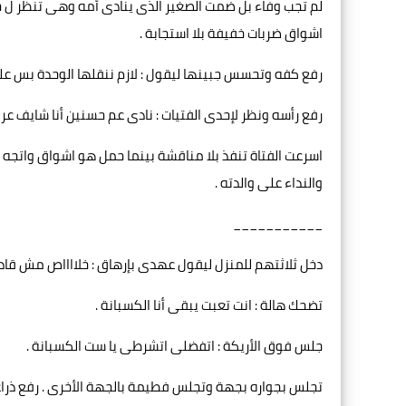
لم تجب وفاء بل ضمت الصغير الذى ينادى أمه وهى تنظر ل 
اشواق ضربات خفيفة بلا استجابة .
رفع كفه وتحسس جبينها ليقول : لازم ننقلها الوحدة بس على
رفع رأسه ونظر لإحدى الفتيات : نادى عم حسنين أنا شايف عربي
اسرعت الفتاة تنفذ بلا مناقشة بينما حمل هو اشواق واتجه لل
والنداء على والدته .
___________
دخل ثلاثتهم للمنزل ليقول عهدى بإرهاق : خلااااص مش قادر 
تضحك هالة : انت تعبت يبقى أنا الكسبانة .
جلس فوق الأريكة : اتفضلى اتشرطى يا ست الكسبانة .
تجلس بجواره بجهة وتجلس فطيمة بالجهة الأخرى . رفع ذراعه ب