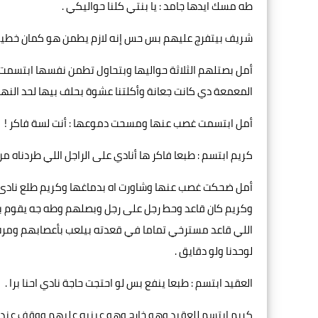
طه مسك ايدها جامد : يا بنتي كلنا حواليكي .
شريف بيتفرج عليهم بس حس إنه لازم يطمن هو كمان خطيبته 
أمل بصتلهم الثلاثة حواليها وبتحاول تطمن نفسها ابتسمت
المعمعة دي كانت جعانة وأكلتنا عشوة بحلف بيها لحد النهار
أمل ابتسمت غصب عنها ومسحت دموعها : أنت لسة فاكر !
كريم ابتسم : طبعا فاكر ها أنادي على الراجل اللي طردناه من 
أمل ضحكت غصب عنها وشاورت اه بدماغها وكريم طلع نادى ع
وكريم كان قاعد وحط رجل على رجل وبصلهم وطه جه يقوم 
اللي قاعد مسترخي تماما في قعدته بيلعب بأعصابهم ومرة
لوحدنا ولو دقايق .
العقيد ابتسم : طبعا ينفع بس لو احتجت حاجة نادي احنا برا .
كريم ابتسم للعقيد وهو خارج وهو عينيه عليهم ووقف عند