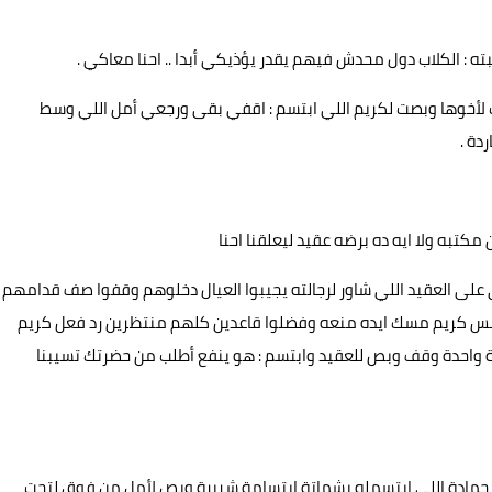
: الكلاب دول محدش فيهم يقدر يؤذيكي أبدا .. احنا معاكي .
 لأخوها وبصت لكريم اللي ابتسم : اقفي بقى ورجعي أمل اللي وسط
دة .
مكتبه ولا ايه ده برضه عقيد ليعلقنا احنا
لى العقيد اللي شاور لرجالته يجيبوا العيال دخلوهم وقفوا صف قدامهم
بس كريم مسك ايده منعه وفضلوا قاعدين كلهم منتظرين رد فعل كريم
 واحدة وقف وبص للعقيد وابتسم : هو ينفع أطلب من حضرتك تسيبنا
 حمادة اللي ابتسمله بشماتة ابتسامة شريرة وبص لأمل من فوق لتحت