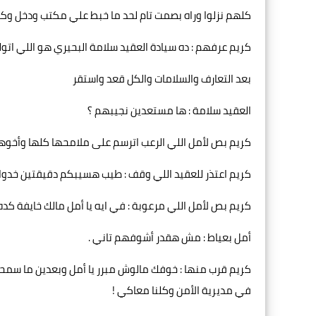
كلهم نزلوا وراه بصمت تام لحد ما خبط علي مكتب ودخل وك
كريم عرفهم : ده سيادة العقيد سلامة البحيري هو اللي اتو
بعد التعارف والسلامات والكل قعد واستقر
العقيد سلامة : ها مستعدين نجيبهم ؟
كريم بص لأمل اللي الرعب اترسم على ملامحها كلها وأخوه
كريم اعتذر للعقيد اللي وقف : طيب هسيبكم دقيقتين خدوا 
كريم بص لأمل اللي مرعوبة : في ايه يا أمل مالك خايفة كده
أمل بعياط : مش هقدر أشوفهم تاني .
كريم قرب منها : خوفك مالوش مبرر يا أمل وبعدين ما سمح
في مديرية الأمن وكلنا معاكي !