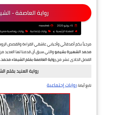
رواية العاصفة - الش
15 يوليو 2020
mawaheb
الصفحة الرئيسية
روايات إجتماعية
روايات رومانسية مصرية
مرحباً بكم أصدقائي وأحبابي عاشقي القراءة والقصص الرو
محمد الشهيرة بشيمو
والتي سبق أن قدمنا لها العديد من
الفصل الحادى عشر من
رواية العاصفة بقلم الشيماء محمد.
رواية العنيد بقلم ا
روايات إجتماعية
تابع أيضا: