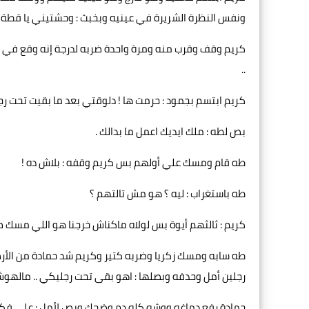
ونفس النظرة الشريرة في عينيه وبخبث : وحشتيني يا قطة وا
كريم وقف وقرب منه ومرة واحدة ضربه لدرجة إنه وقع في الأرض 
..
كريم ابتسم بجمود : حرمت ها ! دلوقتي بعد ما بقيت تحت رج
بص لطه : ملك ايديك اعمل ما بدالك .
طه قام ومسك علي أولهم بس كريم وقفه : بلاش ده !
طه باستغراب : ليه ؟ هو مش تالتهم ؟
كريم : ثالثهم أيوة بس لولاه ماكناش خرجنا هو اللي مسك ص
طه سابه ومسك زكريا وضربه كتير وكريم شد حمادة من الأر
رجلين أمل وحدفه وبصلها : اهو بقى تحت رجليكي .. مالهوش ت
حمادة رفع دماغه ووشه كله دم وضحك وبص لأمل : على فكر