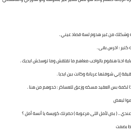
ه وشكلك من غير هدوم لسة قصاد عيني .
تير : اخرس بقى .
ية احنا هنقوم بالواجب معاهم ما تقلقش وما توسخش ايديك .
ة إني شوفتها عريانة وكانت بين ايديا .
كمة بس العقيد مسكه وزعق للعساكر : خدوهم من هنا .
صوا لبعض
 عندي .. ( بص لأمل اللى مرعوبة ) حضرتك كويسة يا أنسة أمل ؟
يط بصمت