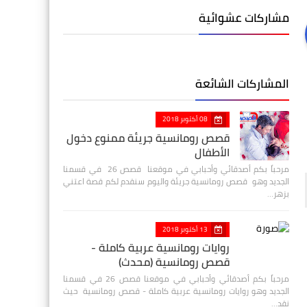
مشاركات عشوائية
المشاركات الشائعة
08 أكتوبر 2018
قصص رومانسية جريئة ممنوع دخول
الأطفال
مرحباً بكم أصدقائي وأحبابي في موقعنا قصص 26 في قسمنا
الجديد وهو قصص رومانسية جريئة واليوم سنقدم لكم قصة اعتني
بزهر…
13 أكتوبر 2018
روايات رومانسية عربية كاملة -
قصص رومانسية (محدث)
مرحباً بكم أصدقائي وأحبابي في موقعنا قصص 26 في قسمنا
الجديد وهو روايات رومانسية عربية كاملة - قصص رومانسية حيث
نقد…