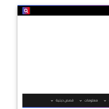
معلومات
قصص دينية