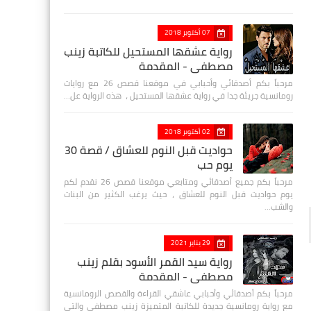
07 أكتوبر 2018
رواية عشقها المستحيل للكاتبة زينب
مصطفي - المقدمة
مرحباً بكم أصدقائي وأحبابي في موقعنا قصص 26 مع روايات
رومانسية جريئة جدا في رواية عشقها المستحيل ، هذه الرواية عل…
02 أكتوبر 2018
حواديت قبل النوم للعشاق / قصة 30
يوم حب
مرحباً بكم جميع أصدقائي ومتابعي موقعنا قصص 26 نقدم لكم
يوم حواديت قبل النوم للعشاق ، حيث يرغب الكثير من البنات
والشب…
29 يناير 2021
رواية سيد القمر الأسود بقلم زينب
مصطفي - المقدمة
مرحباً بكم أصدقائي وأحبابي عاشقي القراءة والقصص الرومانسية
مع رواية رومانسية جديدة للكاتبة المتميزة زينب مصطفى والتي