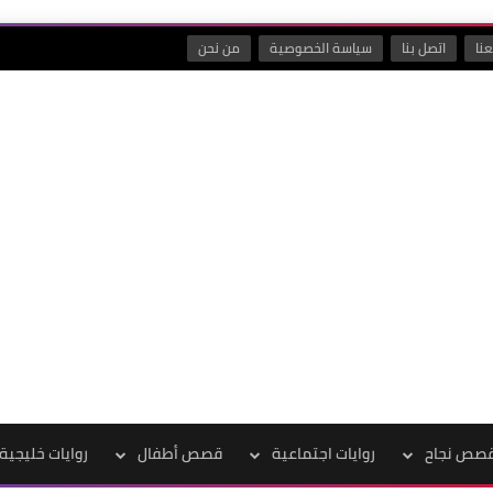
نا
اتصل بنا
سياسة الخصوصية
من نحن
صص نجاح
روايات اجتماعية
قصص أطفال
روايات خليجية