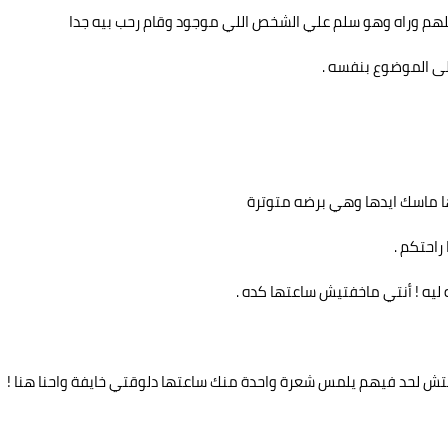
لهم وراه وهو سلم علي الشخص اللي موجود وقام رحب بيه جدا
لى الموضوع بنفسه .
ا ماسك ايدها وهي برضه متوترة
راحتكم .
 ليه ! أنتي ماخفتيش ساعتها كده .
تش لحد فيهم يلمس شعرة واحدة منك ساعتها دلوقتي خايفة واحنا هنا !