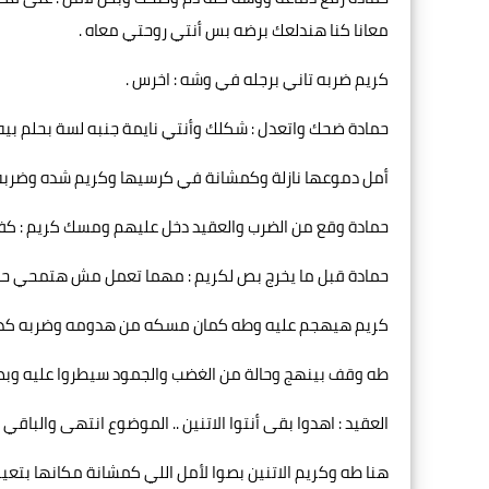
معانا كنا هندلعك برضه بس أنتي روحتي معاه .
كريم ضربه تاني برجله في وشه : اخرس .
حمادة ضحك واتعدل : شكلك وأنتي نايمة جنبه لسة بحلم بي
أمل دموعها نازلة وكمشانة في كرسيها وكريم شده وضربه ك
حمادة وقع من الضرب والعقيد دخل عليهم ومسك كريم : كفا
حمادة قبل ما يخرج بص لكريم : مهما تعمل مش هتمحي حقيق
كريم هيهجم عليه وطه كمان مسكه من هدومه وضربه كذا ل
طه وقف بينهج وحالة من الغضب والجمود سيطروا عليه وب
العقيد : اهدوا بقى أنتوا الاتنين .. الموضوع انتهى والباقي
هنا طه وكريم الاتنين بصوا لأمل اللي كمشانة مكانها بتع