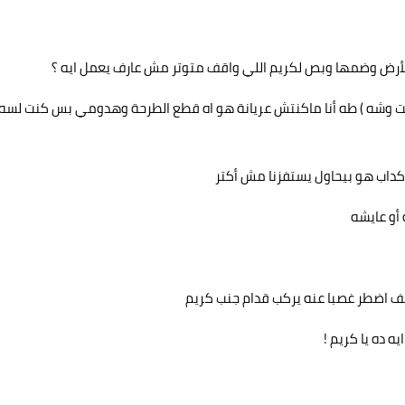
لأرض وضمها وبص لكريم اللي واقف متوتر مش عارف يعمل ايه ؟
سكت وشه ) طه أنا ماكنتش عريانة هو اه قطع الطرحة وهدومي بس كنت لسه
 كداب هو بيحاول يستفزنا مش أكتر
أو عايشه
يف اضطر غصبا عنه يركب قدام جنب كريم
 ده يا كريم !