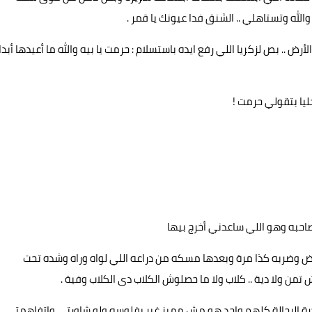
لله وتستاهلي .. الشنق فدا عيونك يا قمر .
.. بص لزكريا اللي رفع ايده باستسلام : حرمت يا بيه والله ما أعيدها أبدا
ليا بتقولي حرمت !
احبه وهو اللي ساعدني أخرج بيها
ض وضربه كذا مرة وبعدها مسكه من دراعه اللي لواه وراه وشده تحت
من ولا دية .. كلاب ولا ما حصلوش الكلاب دى الكلاب وفية .
ة الرجالة كلهم واحد هو مش مميز غير بفلوسه ولو شاورتي واتفاهمتي