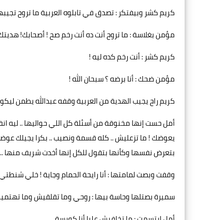
كريم كشر وبيفتكر : تصدق في تابلوه العربية ما تروح تجيبها
مؤمن بغلاسة : ما تروح أنت ده أنت رخم صح ! أصحابك! هديتك! 
كريم كشر : أنت رخم كده ليه !
مؤمن ضحك : أنا برضه ؟ سبحان الله !
كريم راح يجيب الهدية من العربية وقفه عبدالله يطمن ليكون 
أمل حست إنها مخنوقة من أسئلة كل اللي حواليها .. ليه انف
يعوضك ! ما تزعليش .. كله قسمة ونصيب .. بكرا يجيلك عو
بتعرض نفسها وكأنها بتقول للكل إنها أخدت شريف منها .. 
وقفت وبصت لمامتها : أنا رايحة الحمام وجاية ! خلي شنطتي
سميرة بصتلها وحاسة بيها : روحي وما تقلقيش وما تهتميش
أمل ابتسمت : ما تخافيش عليا أنا كويسة