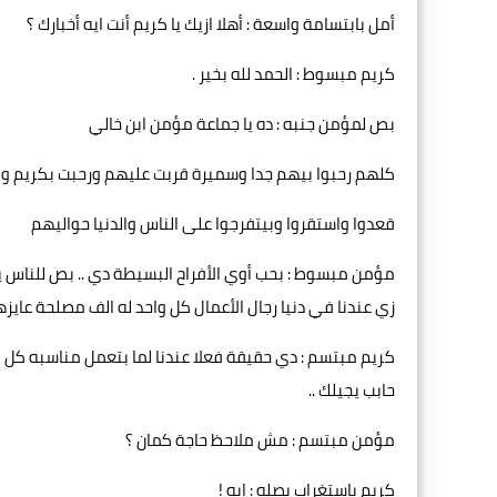
أمل بابتسامة واسعة : أهلا ازيك يا كريم أنت ايه أخبارك ؟
كريم مبسوط : الحمد لله بخير .
بص لمؤمن جنبه : ده يا جماعة مؤمن ابن خالي
كلهم رحبوا بيهم جدا وسميرة قربت عليهم ورحبت بكريم وابن 
قعدوا واستقروا وبيتفرجوا على الناس والدنيا حواليهم
مؤمن مبسوط : بحب أوي الأفراح البسيطة دي .. بص للناس ي
زي عندنا في دنيا رجال الأعمال كل واحد له الف مصلحة عايزه
كريم مبتسم : دي حقيقة فعلا عندنا لما بتعمل مناسبه كل 
حابب يجيلك ..
مؤمن مبتسم : مش ملاحظ حاجة كمان ؟
كريم باستغراب بصله : ايه !