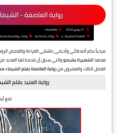
رواية العاصفة - الشيما
27 يوليو 2020
mawaheb
الصفحة الرئيسية
روايات إجتماعية
روايات رومانسية مصرية
مرحباً بكم أصدقائي وأحبابي عاشقي القراءة والقصص الرو
محمد الشهيرة بشيمو
والتي سبق أن قدمنا لها العديد من
الفصل الثالث والعشرون من
رواية العاصفة بقلم الشيماء مح
رواية العنيد بقلم الش
تابع أي