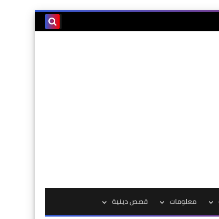
معلومات
قصص دينية