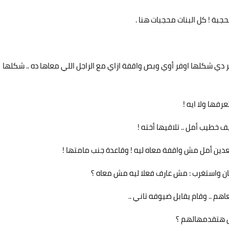
ة ! كل البنات محجبات هنا .
ي شكلها اوفر أوي وبص واقفة ازاي مع الراجل اللي معاها ده .. شكلها
فها ولا ايه !
 خطيب أمل .. تلاقيها أخته !
دين أمل مش واقفة معاه ليه ! وقاعدة جنب مامتها !
ن واستغرب : مش عارف فعلا ليه مش معاه ؟
م .. وقام يقابل ضيوفه تاني ..
ش هتقدمهالهم ؟