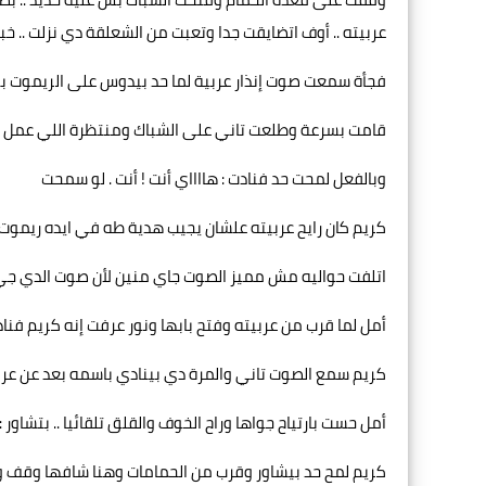
عربيته .. أوف اتضايقت جدا وتعبت من الشعلقة دي نزلت .. خب
فجأة سمعت صوت إنذار عربية لما حد بيدوس على الريموت بتا
قامت بسرعة وطلعت تاني على الشباك ومنتظرة اللي عمل ا
وبالفعل لمحت حد فنادت : هااااي أنت ! أنت . لو سمحت
كريم كان رايح عربيته علشان يجيب هدية طه في ايده ريموت 
اتلفت حواليه مش مميز الصوت جاي منين لأن صوت الدي جي 
أمل لما قرب من عربيته وفتح بابها ونور عرفت إنه كريم فنادت 
كريم سمع الصوت تاني والمرة دي بينادي باسمه بعد عن عرب
أمل حست بارتياح جواها وراح الخوف والقلق تلقائيا .. بتشاور 
كريم لمح حد بيشاور وقرب من الحمامات وهنا شافها وقف و