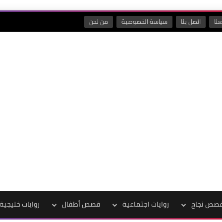
نا
اتصل بنا
سياسة الخصوصية
من نحن
صص نجاح
روايات اجتماعية
قصص أطفال
روايات خليجية