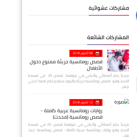
مشاركات عشوائية
المشاركات الشائعة
08 أكتوبر 2018
قصص رومانسية جريئة ممنوع دخول
الأطفال
مرحباً بكم أصدقائي وأحبابي في موقعنا قصص 26 في قسمنا
الجديد وهو قصص رومانسية جريئة واليوم سنقدم لكم قصة اعتني
بزهر…
13 أكتوبر 2018
روايات رومانسية عربية كاملة -
قصص رومانسية (محدث)
مرحباً بكم أصدقائي وأحبابي في موقعنا قصص 26 في قسمنا
الجديد وهو روايات رومانسية عربية كاملة - قصص رومانسية حيث
نقد…