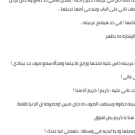
طت تاني على الباب وبتدعي أمها تجيلها ..
عها ! في حد هيفتح عربيته ..
لإشارة ده يظهر
عربيته داس عليه فتحها ورايح ناحيتها وفجأة سمع صوت حد بينادي !
عالي !
تاني عليه : كريم ! كريم أنا هنا !
يته خطوة وبيتلفت الصوت ده جاي منين !وخصوصا إن الدنيا ظلمة
: هنا يا كريم بص لفوق
بصلها وحط ايديه في وسطه : بتعملي ايه عندك !