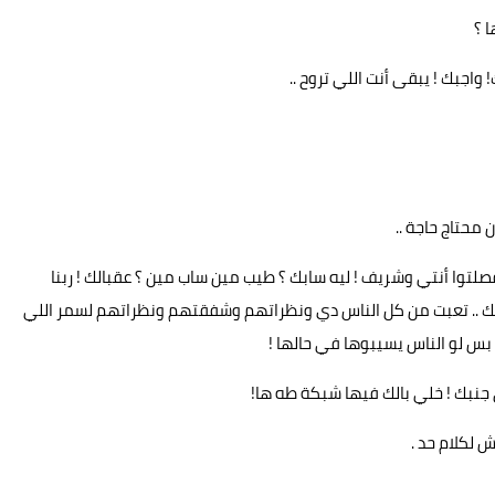
 ؟
واجبك ! يبقى أنت اللي تروح ..
محتاج حاجة ..
صلتوا أنتي وشريف ! ليه سابك ؟ طيب مين ساب مين ؟ عقبالك ! ربنا
ضك .. تعبت من كل الناس دي ونظراتهم وشفقتهم ونظراتهم لسمر اللي
بس لو الناس يسيبوها في حالها !
 جنبك ! خلي بالك فيها شبكة طه ها!
 لكلام حد .