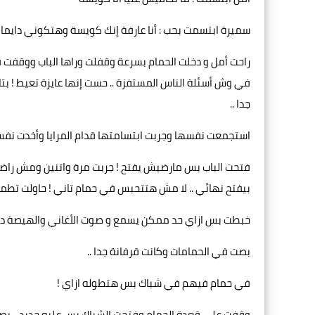
سميرة ابتسمت بحب : أنا عارفة إنك كويسة وهتكوني دايما 
راحت أمل و دخلت الحمام بسرعة وقفلت وراها الباب ووقفت 
في وش أسئلة الناس المستفزة .. حست إنها عايزة تعيط ! بتا
جدا ..
استجمعت نفسها وجربت ابتسامتها قدام المرايا وأخدت نف
فتحت الباب بس مارضيش يفتح ! جربت مرة واتنين ومش راضية 
بيفتح نهائي .. لا مش هتتحبس في حمام تاني ! حاولت تطمن
خبطت بس ازاي حد ممكن يسمع و صوت الأغاني والهيصة دي 
بصت في الحمامات وكانت قرفانة جدا ..
في حمام فيهم في شباك بس هتطوله ازاي !
وقفت على قعدة الحمام وفتحت الشباك بس عليه حديد .. بصت 