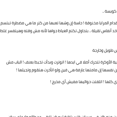
كويسة ..
قدام المرايا مخنوقة ! حاسة إن وشها تعبها من كتر ما هي مضطرة تبتسم
خد أنفاس تقيلة .. بتحاول تكتم العياط جواها لأنه مش وقته وهيتفسر غلط
س طويل وخارجة
الأوكرة تتحرك أصلا في ايدها ! اتوترت وبدأت تخبط بعنف ! الباب مش
 نفسها إن مامتها عارفة هي فين ولو اتأخرت هتقوم وتجيلها !
كلها ! اتلفتت حواليها مفيش أي مخرج !
منه كان في عربيات كتير راكنة ! يمكن تلاقي حد طالع ولا جاي يركن