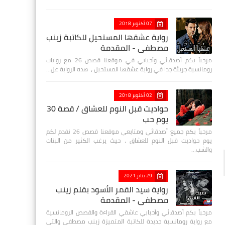
07 أكتوبر 2018
رواية عشقها المستحيل للكاتبة زينب
مصطفي - المقدمة
مرحباً بكم أصدقائي وأحبابي في موقعنا قصص 26 مع روايات
رومانسية جريئة جدا في رواية عشقها المستحيل ، هذه الرواية عل…
02 أكتوبر 2018
حواديت قبل النوم للعشاق / قصة 30
يوم حب
مرحباً بكم جميع أصدقائي ومتابعي موقعنا قصص 26 نقدم لكم
يوم حواديت قبل النوم للعشاق ، حيث يرغب الكثير من البنات
والشب…
29 يناير 2021
رواية سيد القمر الأسود بقلم زينب
مصطفي - المقدمة
مرحباً بكم أصدقائي وأحبابي عاشقي القراءة والقصص الرومانسية
مع رواية رومانسية جديدة للكاتبة المتميزة زينب مصطفى والتي