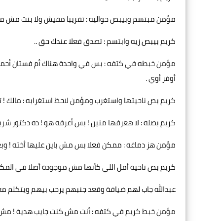
مؤمن مبتسم وبيبص حواليه : تقريبا مفيش ولا بنت مش محجب
كريم بيبص زيه وابتسم : تصدق فعلا عندك حق ..
مؤمن خبطه في كتفه : بس في واحدة هناك أم فستان أحمر د
أوفر أوي .
كريم بص ناحيتها واستغرب ومؤمن لاحظ استغرابه : مالك ! تعر
كريم بصله : لا هعرفها منين ! بس أعرفه هو ! ده دكتور شريف
مؤمن هز دماغه : ممكن فعلا بس مش باين عليها أخته ! وبع
كريم بص ناحية أمل اللي كأنها مش موجودة أصلا في المكا
عبدالله جاب لهم ضيافة وقعد جنبهم يرحب بيهم ويتكلم معاه
مؤمن خبط كريم في كتفه : أنت مش كنت جايب هدية ! م