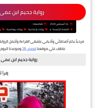
رواية جحيم ابن عمى
24 أغسطس 2020
mawaheb
الصفحة الرئيسية
روايات إجتماعية
روايات رومانسية
ر
مرحباً بكم أصدقائي وأحبابي عاشقي القراءة وأجمل الروايا
عاطف علي موقعنا
قصص 26
وموعدنا اليوم 
رواية جحيم ابن عمى 
إقرأ أ