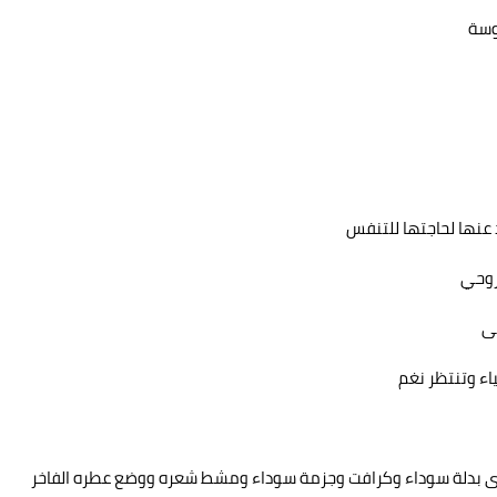
وسة
عنها لحاجتها للتنفس
 روحي
لى
اء وتنتظر نغم
تدى بدلة سوداء وكرافت وجزمة سوداء ومشط شعره ووضع عطره الفاخر