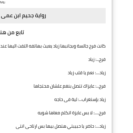
رواي
رواية جحيم ابن عمى 
تابع من هنا
كانت فرح جالسة وبجانبها زياد يعبث بهاتفه التفت اليها عن
فرح...: زياد
زياد....: نعم يا قلب زياد
فرح...: عايزاك تتصل بنغم علشان محتجاها
زياد بإستغراب...: لية فى حاجه
فرح.....: لا بس عايزة اتكلم معاها شويه
زياد....: حاضر يا حبيبتي هتصل بيها بس ارتاحى انتى