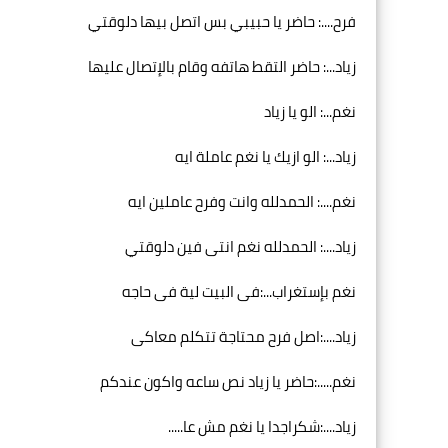
فرح....: حاضر يا حبيبي بس اتصل بيها دلوقتي
زياد...: حاضر التقط هاتفه وقام بالإتصال عليها
نغم...: الو يا زياد
زياد...: الو ازيك يا نغم عاملة ايه
نغم....: الحمدلله وانت وفرح عاملين ايه
زياد....: الحمدلله نغم انتى فين دلوقتي
نغم بإستغراب...:فى البيت لية فى حاجه
زياد....:اصل فرح محتاجة تتكلم معاكى
نغم.....:حاضر يا زياد نص ساعه واكون عندكم
زياد....:شكراجدا يا نغم مش عا.....