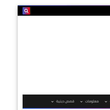
معلومات
قصص دينية