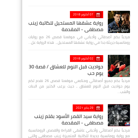
07 أكتوبر 2018
رواية عشقها المستحيل للكاتبة زينب
مصطفي - المقدمة
مرحباً بكم أصدقائي وأحبابي في موقعنا قصص 26 مع روايات
رومانسية جريئة جدا في رواية عشقها المستحيل ، هذه الرواية عل…
02 أكتوبر 2018
حواديت قبل النوم للعشاق / قصة 30
يوم حب
مرحباً بكم جميع أصدقائي ومتابعي موقعنا قصص 26 نقدم لكم
يوم حواديت قبل النوم للعشاق ، حيث يرغب الكثير من البنات
والشب…
29 يناير 2021
رواية سيد القمر الأسود بقلم زينب
مصطفي - المقدمة
مرحباً بكم أصدقائي وأحبابي عاشقي القراءة والقصص الرومانسية
مع رواية رومانسية جديدة للكاتبة المتميزة زينب مصطفى والتي