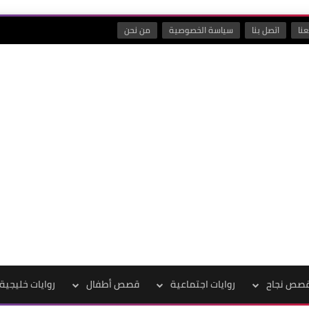
نا
اتصل بنا
سياسة الخصوصية
من نحن
صص نجاح
روايات اجتماعية
قصص أطفال
روايات خليجية