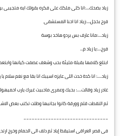
زياد بضحك....:انا كلى ملكك على فكره بقولك ايه متجيبى ب
فرح بخجل....:زياد انا احنا المستشفى
زياد....:مانا عارف بس بردو هاخد بوسة
فرح....:يا زياد م...
ابتلع كلامها بقبلة مليئة بحب وشغف عصفت كيانها وابتعد 
زياد.....: انا كدة خدت اللى عايزه اسيبك انا بقا مع نغم سلام يا
غادر زياد وقالت.....: بحبك وعمرى ماحبيت غيرك يارب احميهو
ثم التقطت قلم وورقة كانوا بجانبها وظلت تكتب بعض الاشي
_______________________________
فى قصر العراقى استيقظ إياد ثم دلف الى الحمام وخرج ار