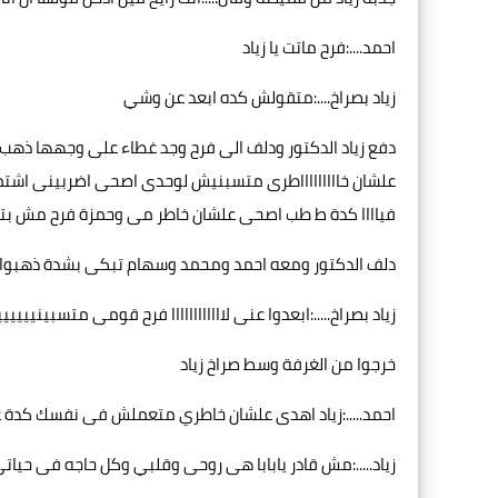
احمد....:فرح ماتت يا زياد
زياد بصراخ....:متقولش كده ابعد عن وشي
دفع زياد الدكتور ودلف الى فرح وجد غطاء على وجهها ذهب الي
علشان خاااااااااطرى متسبنيش لوحدى اصحى اضربينى اشتمين
فياااا كدة ط طب اصحى علشان خاطر مى وحمزة فرح مش بتردى 
دلف الدكتور ومعه احمد ومحمد وسهام تبكى بشدة ذهبوا ال
زياد بصراخ.....:ابعدوا عنى لاااااااااااا فرح قومى متسبينيييييي
خرجوا من الغرفة وسط صراخ زياد
احمد.....:زياد اهدى علشان خاطري متعملش فى نفسك كدة 
زياد.....:مش قادر يابابا هى روحى وقلبي وكل حاجه فى حيات