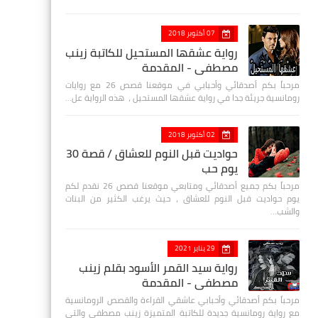
07 أكتوبر 2018
رواية عشقها المستحيل للكاتبة زينب
مصطفي - المقدمة
مرحباً بكم أصدقائي وأحبابي في موقعنا قصص 26 مع روايات
رومانسية جريئة جدا في رواية عشقها المستحيل ، هذه الرواية عل…
02 أكتوبر 2018
حواديت قبل النوم للعشاق / قصة 30
يوم حب
مرحباً بكم جميع أصدقائي ومتابعي موقعنا قصص 26 نقدم لكم
يوم حواديت قبل النوم للعشاق ، حيث يرغب الكثير من البنات
والشب…
29 يناير 2021
رواية سيد القمر الأسود بقلم زينب
مصطفي - المقدمة
مرحباً بكم أصدقائي وأحبابي عاشقي القراءة والقصص الرومانسية
مع رواية رومانسية جديدة للكاتبة المتميزة زينب مصطفى والتي