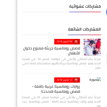
مشاركات عشوائية
المشاركات الشائعة
08 أكتوبر 2018
قصص رومانسية جريئة ممنوع دخول
الأطفال
مرحباً بكم أصدقائي وأحبابي في موقعنا قصص 26 في قسمنا
الجديد وهو قصص رومانسية جريئة واليوم سنقدم لكم قصة اعتني
بزهر…
13 أكتوبر 2018
روايات رومانسية عربية كاملة -
قصص رومانسية (محدث)
مرحباً بكم أصدقائي وأحبابي في موقعنا قصص 26 في قسمنا
الجديد وهو روايات رومانسية عربية كاملة - قصص رومانسية حيث
نقد…