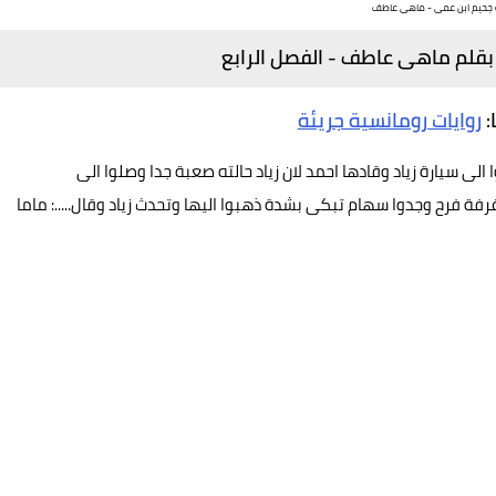
ة جحيم ابن عمى - ماهى عاطف
بقلم ماهى عاطف - الفصل الرابع
:
روايات رومانسية جريئة
ى سيارة زياد وقادها احمد لان زياد حالته صعبة جدا وصلوا الى
 فرح وجدوا سهام تبكى بشدة ذهبوا اليها وتحدث زياد وقال.....: ماما