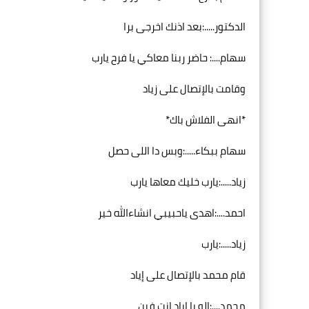
الدكتور.....:بعد اذنك اخرجى برا
سهام....: حاضر ربنا معاكي يا فرح يارب
وقامت بالإتصال على زياد
*انهى الفلاش باك*
سهام ببكاء.....:وبس دا اللى حصل
زياد.....:يارب خليك معاها يارب
احمد....:اهدى ياحبيبي انشاءالله خير
زياد.....:يارب
قام محمد بالإتصال على إياد
محمد....:الو يا إياد انت فين