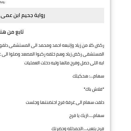
رواي
رواية جحيم ابن عمى 
تابع من هنا
ركض كلا من زياد وإتبعه احمد ومحمد الى المستشفى دلفوا ال
المستشفى ركض زياد وهم خلفه ركبوا المصعد وصلوا الى غرفة
ايه اللى حصل وفرح مالها وليه دخلت العمليات
سهام....: هحكيلك
*فلاش باك*
دلفت سهام الى غرفة فرح احتضنتها وجلست
سهام.....:ازيك يا فرح
فرح بتعب....:الحمدلله وحضرتك