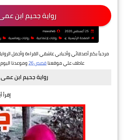
رواية جحيم ابن عمى
25 أغسطس 2020
mawaheb
الصفحة الرئيسية
روايات إجتماعية
روايات رومانسية
ر
مرحباً بكم أصدقائي وأحبابي عاشقي القراءة وأجمل الروايا
عاطف علي موقعنا
قصص 26
وموعدنا اليوم 
رواية جحيم ابن عمى 
إقرأ أ