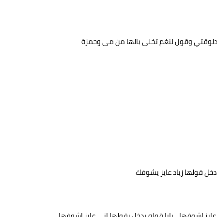
دلوقتي وقول لنغم تخلى بالها من مى وحمزة
دخل قولها زياد عايز يشوفك
 عايز اشوفها... بابا قوله يدخل يقولها انى عايز اشوفها