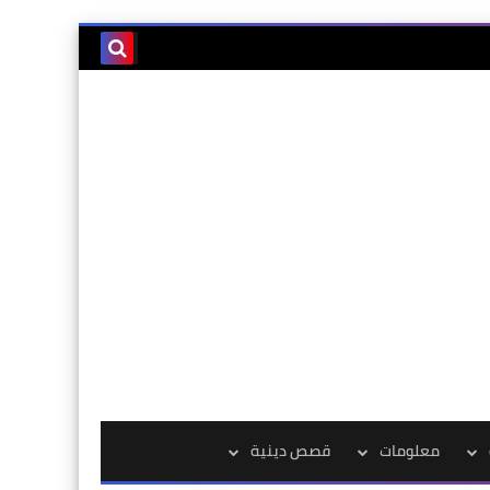
معلومات
قصص دينية