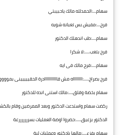
سهام....:الحمدلله مالك ياحبيبتي
فرح....:مفيش بس تعبانه شويه
سهام.....:طب اندهلك الدكتور
فرح بتعب......:لا شكرا
سهام.....:فرح مالك فى ايه
فرح بصراخ......:ااااااااه مش قااااااااااادرة الحقييييينى بمووو
سهام بخضة وقلق.....:مالك استنى انده للدكتور
ركضت سهام واستدعت الدكتور وبعد الممرضين وقام بالكش
الدكتور بزعيق......:حضروا اوضة العمليات بسرررررررعة
سهام بفزع.....:مالها يادكتور وعمليات لية