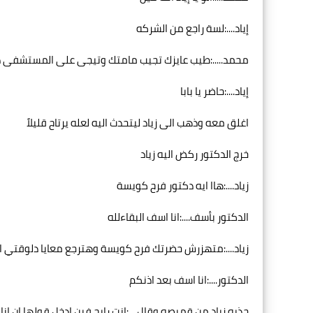
إياد....:لسة راجع من الشركه
محمد.....:طيب عايزك تجيب مامتك وتيجى على المستشفى 
إياد....:حاضر يا بابا
اغلق معه وذهب الى زياد ليتحدث اليه لعله يرتاح قليلاً
خرج الدكتور ركض اليه زياد
زياد....:هاا ايه دكتور فرح كويسة
الدكتور بأسف....:انا اسف البقاءلله
زياد....:متهزرش حضرتك فرح كويسة وهترجع معايا دلوقتي ا
الدكتور....:انا اسف بعد اذنكم
جذبه زياد من قميصه وقال....:انت رايح فين ادخل قولها ان انا