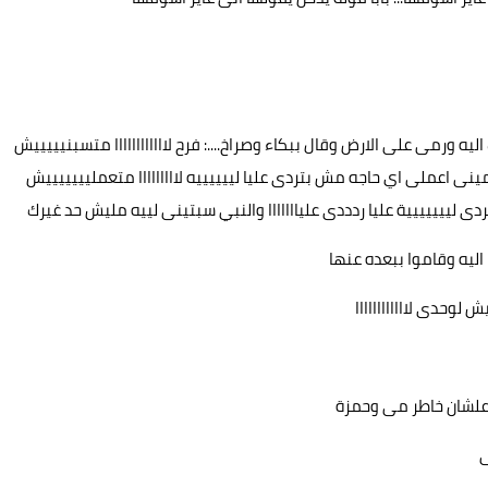
ه ورمى على الارض وقال ببكاء وصراخ....: فرح لاااااااااااا متسبنيييييش
ى اعملى اي حاجه مش بتردى عليا لييييييه لااااااااا متعمليييييييش
لييييييية عليا ردددى عليااااااا والنبي سبتينى لييه مليش حد غيرك
يه وقاموا ببعده عنها
ش لوحدى لاااااااااااا
علشان خاطر مى وحمزة
ى