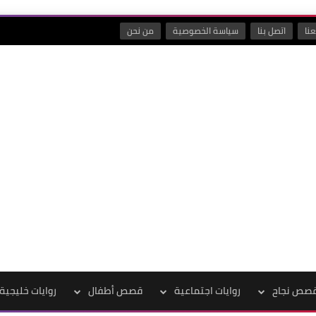
نا
اتصل بنا
سياسة الخصوصية
من نحن
صص نجاح
روايات اجتماعية
قصص أطفال
روايات خليجية