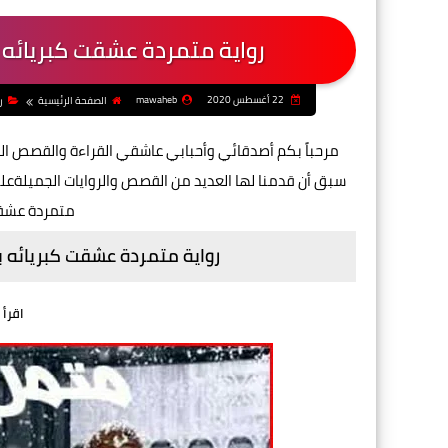
رواية متمردة عشقت كبريائه 
22 أغسطس 2020
mawaheb
الصفحة الرئيسية
ر
مرحباً بكم أصدقائي وأحبابي عاشقي القراءة والقصص الر
سبق أن قدمنا لها العديد من القصص والروايات الجميلةع
متمردة عشقت
رواية متمردة عشقت كبريائه ب
اقرأ 