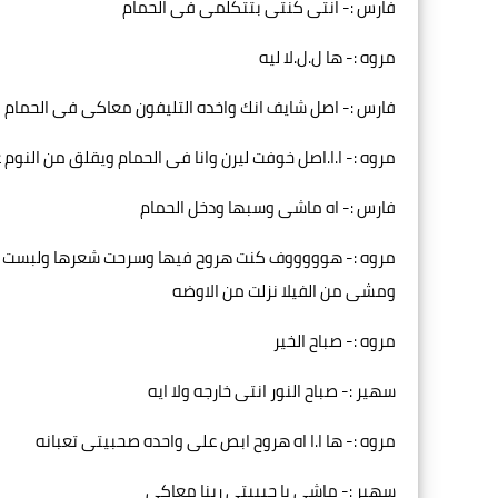
فارس :- انتى كنتى بتتكلمى فى الحمام
مروه :- ها ل.ل.لا ليه
فارس :- اصل شايف انك واخده التليفون معاكى فى الحمام
مروه :- ا.ا.اصل خوفت ليرن وانا فى الحمام ويقلق من النوم
فارس :- اه ماشى وسبها ودخل الحمام
مروه :- هوووووف كنت هروح فيها وسرحت شعرها ولبست ه
ومشى من الفيلا نزلت من الاوضه
مروه :- صباح الخير
سهير :- صباح النور انتى خارجه ولا ايه
مروه :- ها ا.ا اه هروح ابص على واحده صحبيتى تعبانه
سهير :- ماشى يا حبيبتى ربنا معاكى