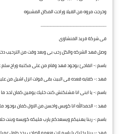
وخرجت مروه من الفيلا وراحت المكان المشبوه
……………………………………………………
فى شركة فريد المنشاوى
وصل فهد الشركه والكل رحب بى وبعد وقت من الترحيب دخل
باسم :- اتفاجئ بوجود فهد وقام من على مكتبه وراح سلم عل
فهد :- كفايه قعده فى البيت بقى قولت انزل اشيل من عل
باسم :- يا ابنى انا مشتكتش كنت خليك يومين كمان لحد ما 
فهد :- الحمدالله انا كويس واحسن من الاول كمان بوجود م
باسم :- ربنا يهنيكم ويسعدكم يارب مليكه كويسه وبنت ح
فهد :- ربنا يخليك يا باسم انت ونعمه الصاحب بجد طول عمر