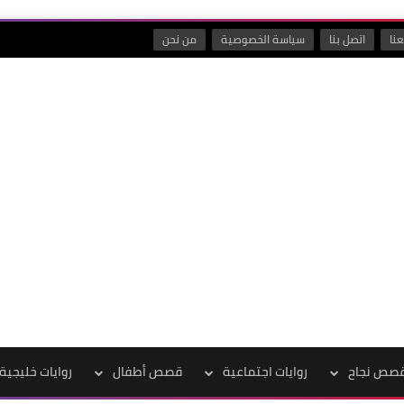
نا
اتصل بنا
سياسة الخصوصية
من نحن
صص نجاح
روايات اجتماعية
قصص أطفال
روايات خليجية