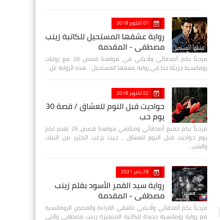
07 أكتوبر 2018
رواية عشقها المستحيل للكاتبة زينب
مصطفي - المقدمة
مرحباً بكم أصدقائي وأحبابي في موقعنا قصص 26 مع روايات
رومانسية جريئة جدا في رواية عشقها المستحيل ، هذه الرواية عل…
02 أكتوبر 2018
حواديت قبل النوم للعشاق / قصة 30
يوم حب
مرحباً بكم جميع أصدقائي ومتابعي موقعنا قصص 26 نقدم لكم
يوم حواديت قبل النوم للعشاق ، حيث يرغب الكثير من البنات
والشب…
29 يناير 2021
رواية سيد القمر الأسود بقلم زينب
مصطفي - المقدمة
مرحباً بكم أصدقائي وأحبابي عاشقي القراءة والقصص الرومانسية
مع رواية رومانسية جديدة للكاتبة المتميزة زينب مصطفى والتي