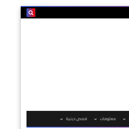
معلومات
قصص دينية