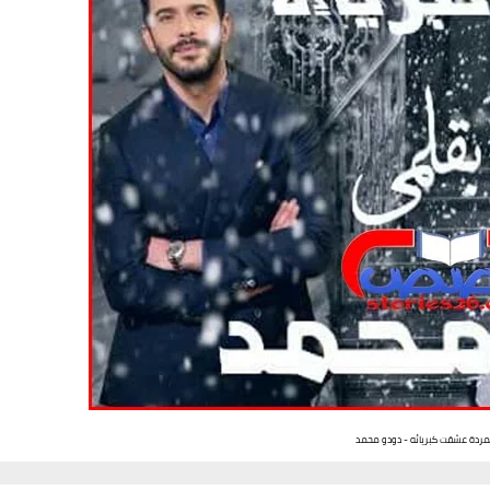
تمردة عشقت كبريائه - دودو محمد