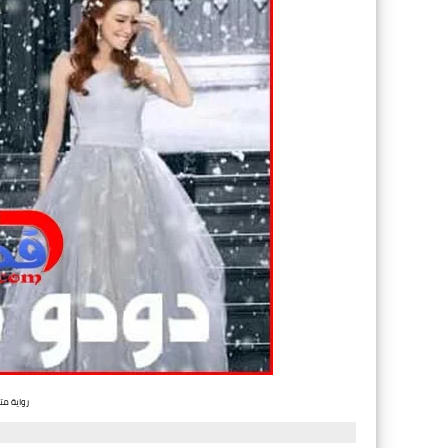
رواية م