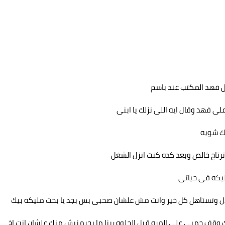
 فهد المكتب عند باسم
ى فهد وقال ايه اللى نزلك يا ابنى
يك شويه
ترتاح خالص وبعد كده كنت انزل الشغل
ليكه فى حياتى
لال وتستاهل كل خير وانت مش علشان صحبى بس بجد يا بخت مليكه بيك
ك وقف جمبى على المره قبل الحلوه ربنا ما يحرمنيش منك علشان انت اخ