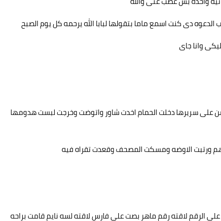
انيه واحده بس غصب عنى والله
ب الدعوه دى كنت اسمع ماما بتقولها لبابا الله يرحمه كل يوم الصبح
ليكى وانا جاى
ن على سريرها دخلت الحمام اخدت شاور واتوضت وخرجت لبست هدومها
يهم ورتبت الاوضه ومسكت المصحف وقعدت تقراه فيه
ى الرقم لاقته رقم ماهر بصت على فارس لاقته لسه نايم قامت براحه