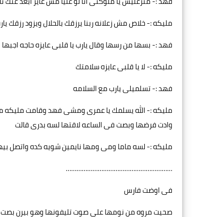
فهد :- متزعليش يا ملوكتى انا لو عليا مش عايز ابعد عنك ث
مليكه :- خلاص مش زعلانه ربنا يرزقك بالحلال ويزود رزقك يار
فهد :- بسها من رسها وقال يارب يا قلبى عايزه حاجه اجبها 
مليكه :- لا يا قلبى عايزه سلامتك
فهد :- تسلميلى يارب مع السلامه
مليكه :- الله يسلمك يا عمرى ومشى فهد وقامت مليكه م
وادت فرضها وبصت فى الساعه لاقتها لسه بدرى قالت
مليكه :- لسه ماما ومى ومها نايمين شويه كده واتصل ب
……………………………………………………
فى اوضت فارس
صحيت مروه من نومها على صوت تليفونها وهو بيرن بصت عل