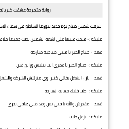
رواية متمردة عشقت كبريائه 
اشرقت شمس صباح يوم جديد بنورها الساطع فى سماء الاسكن
مليكه :- فتحت عنيها على اشعة الشمس بصت جمبها ملاقتش
فهد :- صباح الخير يا قلبى صباحيه مباركه
مليكه :- صباح الخير يا عمرى انت بتلبس ورايح فين
فهد :- نازل الشغل بقالى كتير اوى منزلتش الشركه والشغل
مليكه :- طب خليك معايه انهارده
فهد :- مقدرش والله يا حبى بس وعد منى هاجى بدرى
مليكه :- بزعل طيب