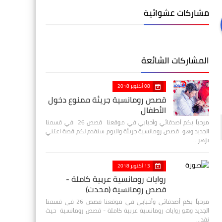
مشاركات عشوائية
المشاركات الشائعة
08 أكتوبر 2018
قصص رومانسية جريئة ممنوع دخول
الأطفال
مرحباً بكم أصدقائي وأحبابي في موقعنا قصص 26 في قسمنا
الجديد وهو قصص رومانسية جريئة واليوم سنقدم لكم قصة اعتني
بزهر…
13 أكتوبر 2018
روايات رومانسية عربية كاملة -
قصص رومانسية (محدث)
مرحباً بكم أصدقائي وأحبابي في موقعنا قصص 26 في قسمنا
الجديد وهو روايات رومانسية عربية كاملة - قصص رومانسية حيث
نقد…