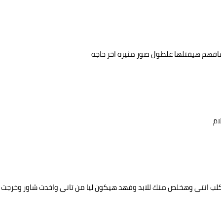
 شافهم هيقتلها علطول صور مثيره اخر حاجه
ام
انتى وهخلص منك للابد وفهد هيكون ليا من تانى واخدت شاور وخرجت