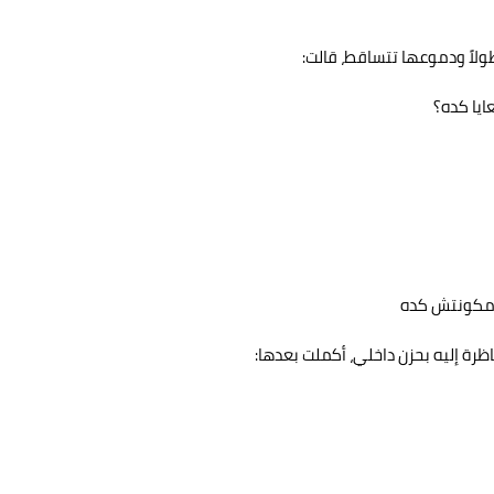
لاً ودموعها تتساقط، قالت:
ايا كده؟
ت مكونتش كده
رة إليه بحزن داخلي، أكملت بعدها: