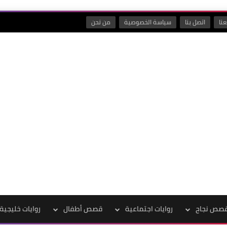
نا
اتصل بنا
سياسة الخصوصية
من نحن
صص نجاح
روايات اجتماعية
قصص أطفال
روايات خليجية