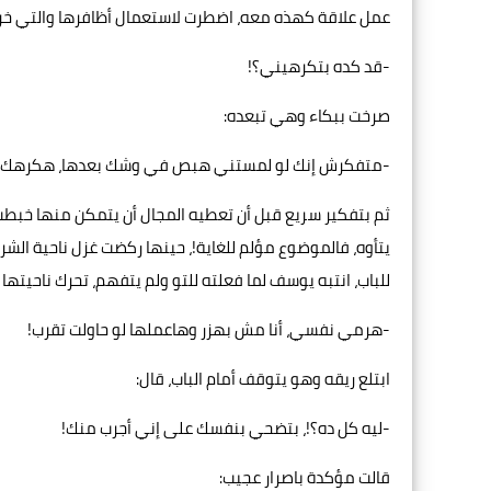
عمل علاقة كهذه معه، اضطرت لاستعمال أظافرها والتي خرب
-قد كده بتكرهيني؟!
صرخت ببكاء وهي تبعده:
-متفكرش إنك لو لمستني هبص في وشك بعدها، هكرهك!
ثم بتفكير سريع قبل أن تعطيه المجال أن يتمكن منها خبطت 
يتأوه، فالموضوع مؤلم للغاية!، حينها ركضت غزل ناحية الشر
للباب، انتبه يوسف لما فعلته للتو ولم يتفهم، تحرك ناحيته
-هرمي نفسي، أنا مش بهزر وهاعملها لو حاولت تقرب!
ابتلع ريقه وهو يتوقف أمام الباب، قال:
-ليه كل ده؟!، بتضحي بنفسك على إني أجرب منك!
قالت مؤكدة باصرار عجيب: