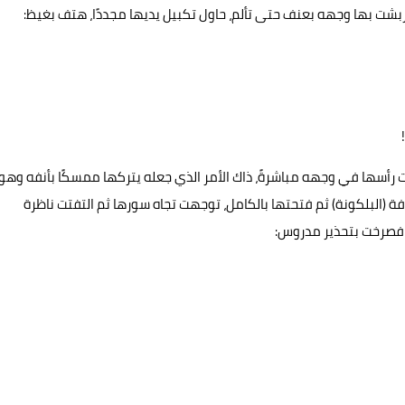
شت بها وجهه بعنف حتى تألم، حاول تكبيل يديها مجددًا، هتف بغيظ:
رأسها في وجهه مباشرةً، ذاك الأمر الذي جعله يتركها ممسكًا بأنفه وهو
فة (البلكونة) ثم فتحتها بالكامل، توجهت تجاه سورها ثم التفتت ناظرة
ا فصرخت بتحذير مدروس: