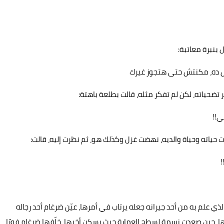
 بنبرة معاتبة:
ل ده، مكنتش حتى هتجوز غيرك
 تضحياته، لكن لم تفكر مثله، قالت بطلعة باهتة:
ي!!
رت حياته وحياة والديه، نهضت غزل وكذلك هو، ثم نظرت إليه، قالت:
!
الذي علم به من أحد جيرانه جعله يرتاب في أمرها، عيّن ضرغام أحد رجاله
، حين صعدت نسمة لسطح العمارة حيث يسكن أخيها، خلّفها ضرغام فورًا