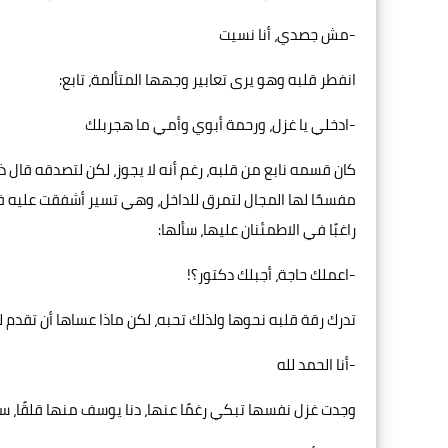
-مش جصدي، أنا نسيت
انفطر قلبه وهو يرى تعابير وجهها المتألمة، تابع:
-ادخلي يا غزل، ورحمة أبوي وأمي ما هجربلك
كان قسمه نابع من قلبه، رغم أنه لا يجوز، لكن لتصدقه قال 
مفسحًا لها المجال لتمرق للداخل، وهي تسير أشفقت عليه ف
راغبًا في الاطمئنان عليها، سألها:
-اعملك حاجة، أجبلك دكتور؟!
تدرك رقة قلبه نحوها ولذلك تحبه، لكن ماذا عساها أن تقدم له؟
-أنا الحمد لله
وجدت غزل نفسها تبكي رغمًا عنها، دنا يوسف منها قلقًا، سأ