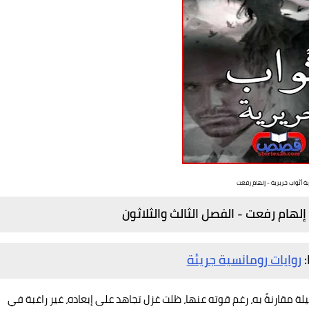
ية أثواب حريرية - إلهام رفعت
إلهام رفعت - الفصل الثالث والثلاثون
:
روايات رومانسية جريئة
 مقارنةً به، رغم قوته عنها، ظلت غزل تجاهد على إبعاده، غير راغبة في