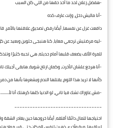
-هفضل زعلان لحد ما آخد حقها من اللي كان السبب
-أنا ماليش دخل، وإنت عارف كده
دافعت غزل عن نفسها، أيضًا رفض تصديق علاقتها بالأمر، قال
-ليه مرضتيش ترجعي معايا، كنا هنبجى حلوين وبعيد عن ك
للمرة الألف يضعف قلبها أمام حديثه، هي تحبه كثيرًا وتتذكر
-أنا هرجع علشان اتأخرت، وكمان ارتاح شوية، هابقى أجيلك تان
كأنها لا تريد هذا اللوم، يقتلها الندم ويشعرها بأنها من دم
-مش عاوزاك تشك فيا تاني، لو الدنيا كلها كرهتك أنا لأ..........!
__________________________________
احتياجها للمال دائمًا أقلقه، أيضًا خروجها حين يغادر الشقة و
ليراقبها، مرة وأخرى ذهبت لنفس المكان حتى قرر مواجهتها