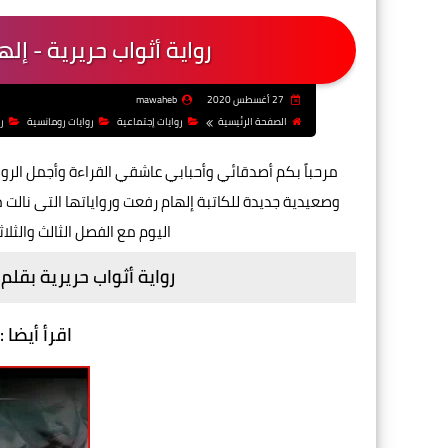
رواية أثواب حريرية - إل
27 أغسطس 2020
mawaheb
الصفحة الرئيسية
روايات إجتماعية
روايات رومانسية
ر
مرحباً بكم أصدقائي وأحبابي عاشقي القراءة وأجمل الروا
وصعيدية
جديدة للكاتبة إلهام رفعت ورواياتها التى نا
اليوم مع الفصل الثالث والثلا
رواية أثواب حريرية بقلم 
اقرأ أيضا :