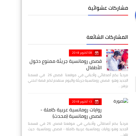
مشاركات عشوائية
المشاركات الشائعة
08 أكتوبر 2018
قصص رومانسية جريئة ممنوع دخول
الأطفال
مرحباً بكم أصدقائي وأحبابي في موقعنا قصص 26 في قسمنا
الجديد وهو قصص رومانسية جريئة واليوم سنقدم لكم قصة اعتني
بزهر…
13 أكتوبر 2018
روايات رومانسية عربية كاملة -
قصص رومانسية (محدث)
مرحباً بكم أصدقائي وأحبابي في موقعنا قصص 26 في قسمنا
الجديد وهو روايات رومانسية عربية كاملة - قصص رومانسية حيث
نقد…