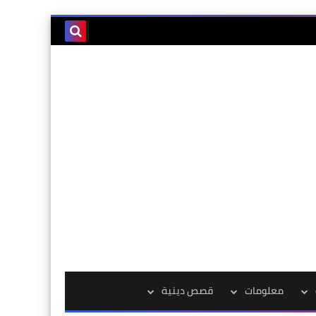
معلومات
قصص دينية