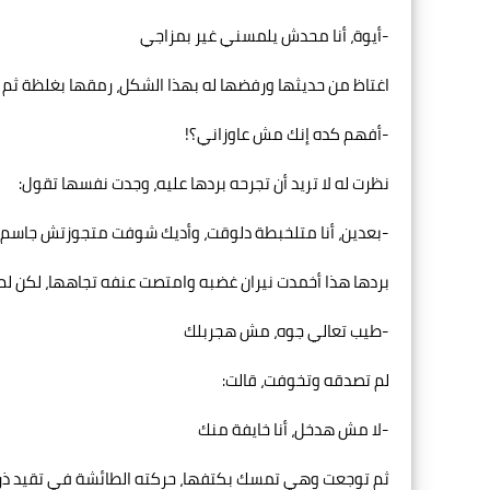
-أيوة، أنا محدش يلمسني غير بمزاجي
اغتاظ من حديثها ورفضها له بهذا الشكل، رمقها بغلظة ثم 
-أفهم كده إنك مش عاوزاني؟!
نظرت له لا تريد أن تجرحه بردها عليه، وجدت نفسها تقول:
-بعدين، أنا متلخبطة دلوقت، وأديك شوفت متجوزتش جاسم
بردها هذا أخمدت نيران غضبه وامتصت عنفه تجاهها، لكن لم تش
-طيب تعالي جوه، مش هجربلك
لم تصدقه وتخوفت، قالت:
-لا مش هدخل، أنا خايفة منك
ثم توجعت وهي تمسك بكتفها، حركته الطائشة في تقيد ذراع