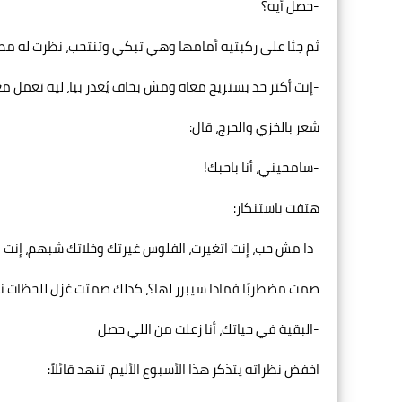
-حصل أيه؟
ثم جثا على ركبتيه أمامها وهي تبكي وتنتحب، نظرت له مطو
-إنت أكتر حد بستريح معاه ومش بخاف يُغدر بيا، ليه تعمل مع
شعر بالخزي والحرج، قال:
-سامحيني، أنا باحبك!
هتفت باستنكار:
-دا مش حب، إنت اتغيرت، الفلوس غيرتك وخلاتك شبهم، إن
صمت مضطربًا فماذا سيبرر لها؟، كذلك صمتت غزل للحظات ناظ
-البقية في حياتك، أنا زعلت من اللي حصل
اخفض نظراته يتذكر هذا الأسبوع الأليم، تنهد قائلاً: