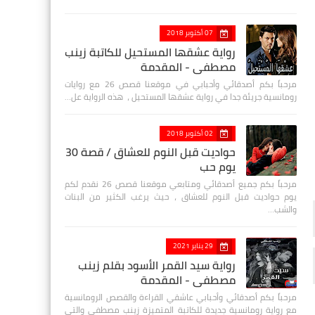
07 أكتوبر 2018
رواية عشقها المستحيل للكاتبة زينب
مصطفي - المقدمة
مرحباً بكم أصدقائي وأحبابي في موقعنا قصص 26 مع روايات
رومانسية جريئة جدا في رواية عشقها المستحيل ، هذه الرواية عل…
02 أكتوبر 2018
حواديت قبل النوم للعشاق / قصة 30
يوم حب
مرحباً بكم جميع أصدقائي ومتابعي موقعنا قصص 26 نقدم لكم
يوم حواديت قبل النوم للعشاق ، حيث يرغب الكثير من البنات
والشب…
29 يناير 2021
رواية سيد القمر الأسود بقلم زينب
مصطفي - المقدمة
مرحباً بكم أصدقائي وأحبابي عاشقي القراءة والقصص الرومانسية
مع رواية رومانسية جديدة للكاتبة المتميزة زينب مصطفى والتي