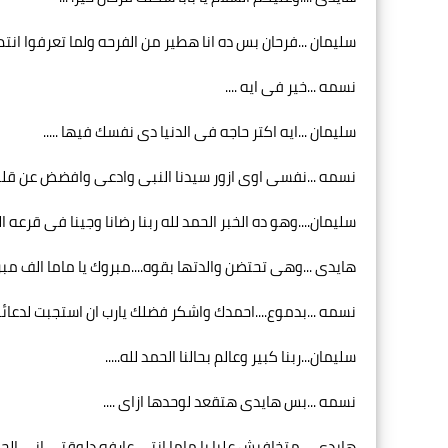
سليمان ...فرحان بس ده انا هطير من الفرحه ولما تعرفوا ان
نسمه ...خير فى ايه ....
سليمان ...ايه اكتر حاجه فى الدنيا دى نفسك فيها .....
نسمه ...نفسى اوى ازور سيدنا النبى وادعى وافضض عن قلبى 
سليمان....وهو ده الخبر الحمد لله ربنا رضانا وجينا فى قرعه ا
هايدى ...وهى تحتضن والدتها بقوه....مبروك يا ماما الف مبرو
نسمه ...بدموع....احمدك واشكر فضلك يارب ان استجبت لدعائى ا
سليمان...ربنا كبير وعالم بحالنا الحمد لله.....
نسمه ...بس هايدى هتقعد لوحدها ازاى ....
هايدى ....متخافيش عليا يا ماما انتى عارفه دلوقتى انى ا