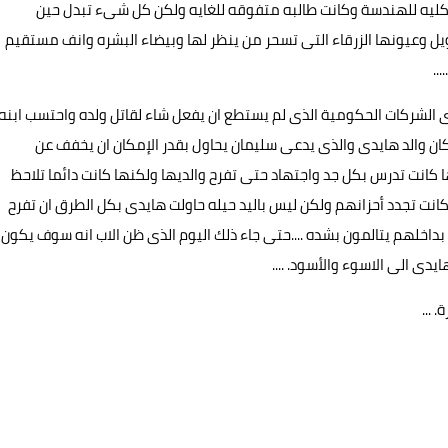
ايدى سوى فى 18 من عمرها فى كليه للهندسة وكانت طالبه متفوقه للغايه ولكن كل شىء تبدل حين
يل وعيونها الزرقاء التى تسحر من ينظر لها وبيضاء البشره وانف مستقيم
..
 الشركات الحكومية الذى لم يستطع ان يفعل شاء لقاتل ولده واحتسب ابنه
 والد هايدى والذى يدعى سليمان يحاول بقدر الإمكان ان يخفف عن
كانت تدرس بكل جد واجتهاد حتى تفرح والديها ولكنها كانت دائما تلاحظ
نت تجدد أحزانهم ولكن ليس باليد حيله حاولت هايدى بكل الطرق ان تفرح
داخلهم يتالمون بشده ....حتى جاء ذلك اليوم الذى ظن الاب انه سوف يكون
دى الى الاسوء والأسود. ....
 ...