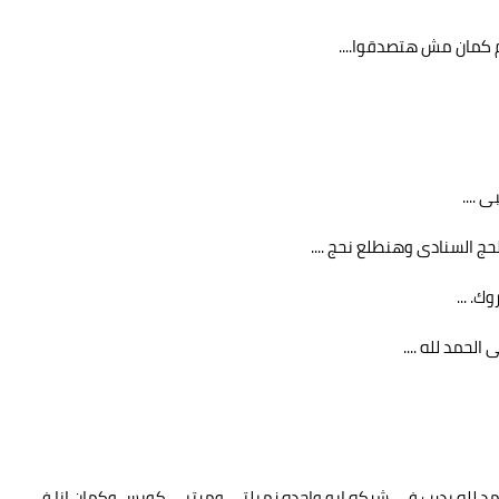
تم كمان مش هتصدقوا....
....
لحج السنادى وهنطلع نحج ....
ك. ...
لحمد لله ....
لحمد لله بدرب فى شركه ابو واحده زميلتى ومرتبى كويس وكمان انا فى