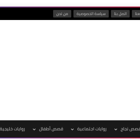
نا
اتصل بنا
سياسة الخصوصية
من نحن
صص نجاح
روايات اجتماعية
قصص أطفال
روايات خليجية