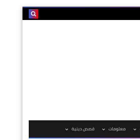
معلومات
قصص دينية