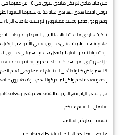
حين مات هادى لم تكن ه
توفى اخيها هادى ...هايدى فتاه جذابه بشعرها الاسود الطو
وفم وردى صغير وجسد ممشوق رائع يشبه عارضات الازياء ......
تذكرت هايدى ما حدث لوالدها الرجل البسيط والموظف باحدى
هادى شهيد ولم يقل شىء سوى حسبي الله ونعم الوكيل كان
زوجته وابنته مر عامان لم تفعل هايدى بهم شىء سوى انها 
حزنهم وترى دموعهم كلما جاءت ذكرى وفاته وعيد ميلاده كا
قلبهم ولكن كانوا دائمى الابتسام امامها وهى تعلم انهم ب
راحه وسعاده لهم ولكن لم يدركوا انهم سوف يغيرون حياه هاي
فى احدى الايام فتح الاب باب الشقه وهو يشعر بسعاده غامرة.
سليمان ....السلام عليكم ...
نسمه ...وعليكم السلام ..
هايدى ....وعليكم السلام يا بابا شكلك فرحان خير. ...