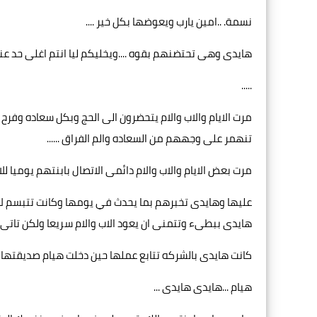
نسمة. ..امين يارب ويعوضها بكل خير ....
هايدى وهى تحتضنهم بقوه ....ويخليكم ليا انتم اغلى حد عندى
.....
مرت الايام والاب والام يتحضرون الى الحج وبكل سعاده وفر
تنهمر على وجههم من السعاده والم الفراق ......
مرت بعض الايام والاب والام دائمى الاتصال بابنتهم يوميا لل
عليها وهايدى تخبرهم بما يحدث في يومها وكانت تتبسم لا
هايدى ببطىء وتتمنى ان يعود الاب والام سريعا ولكن تاتى ال
كانت هايدى بالشركه تتابع عملها حين دخلت هيام صديقتها ..
هيام ...هايدى هايدى ...