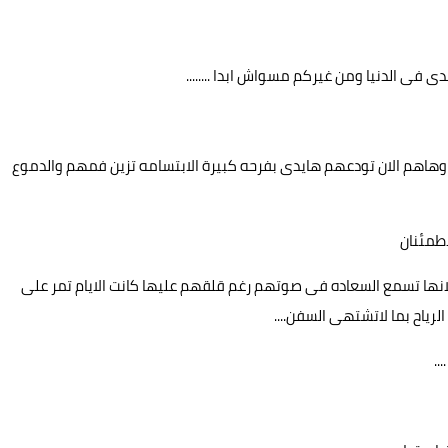
 فى الدنيا ومن غيركم مسواش ابدا ........
ح وهاهم الان تودعهم هايدى بفرحه كبيرة الابتسامه تزين فمهم والدموع
اطمئنان
نها تسمع السعاده فى صوتهم رغم قلقهم عليها كانت الايام تمر على
رياح بما لاتشتهى السفن....
..