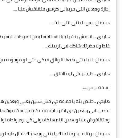
إجازة وبعدين انتى مربيانى كويس متقلقيش عليا .....
سليمان...بس با بنتى انتى بنت ....
هايدى ....انا مش بنت يا بابا الاستاذ سليمان الموظف البسيط
غلط ولا حضرتك شاكك فى تربيتك ....
سليمان...لا يا بنتى طبعا انا واثق فيكى حتى لو موجوده بين م
هايدى ...طيب يبقى ليه القلق ....
نسمه ...بس ....
هايدى ...خلاص بئه يا جماعه دى مش سنين يعنى وبعدين هو 
تحصل تانى وبعدين دى اكتر حاجه فرحتكم من وقت موت هاد
ومتقلقوش عليا وبعدين انتم هتكلمونى كل يوم وتطمنوا عليا
سليمان....ربنا ما يحرمنا منك يا بنتى ويهديلك الحال دايما وي