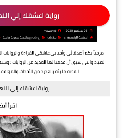
رواية اعشقك إلي النها
03 سبتمبر 2020
mawaheb
الصفحة الرئيسية
حكايات
روايات رومانسية مصرية كاملة
مرحباً بكم أصدقائي وأحبابي عاشقي القراءة والروايات 
الصياد والتى سبق أن قدمنا لها العديد من الروايات ؛ وسن
القصة مليئة بالعديد من الأحداث والمواقف
رواية اعشقك إلي النها
اقرأ أيض