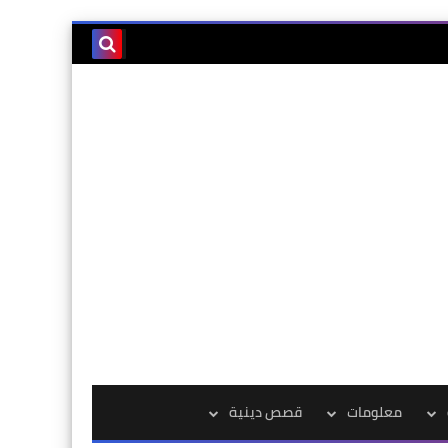
معلومات
قصص دينية