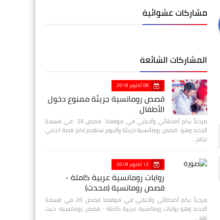
مشاركات عشوائية
المشاركات الشائعة
08 أكتوبر 2018
قصص رومانسية جريئة ممنوع دخول
الأطفال
مرحباً بكم أصدقائي وأحبابي في موقعنا قصص 26 في قسمنا
الجديد وهو قصص رومانسية جريئة واليوم سنقدم لكم قصة اعتني
بزهر…
13 أكتوبر 2018
روايات رومانسية عربية كاملة -
قصص رومانسية (محدث)
مرحباً بكم أصدقائي وأحبابي في موقعنا قصص 26 في قسمنا
الجديد وهو روايات رومانسية عربية كاملة - قصص رومانسية حيث
نقد…