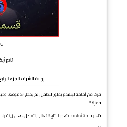
رواية 
تابع أيض
رواية الشرف الجزء الرا
فرت من أمامه ليتقدم بقلق للداخل ، لم يخطئ دموعها وذبول 
حمزة !!
ظهر حمزة أمامه متعجبا : تاج !! تعالى اتفضل .. هى زينة راح