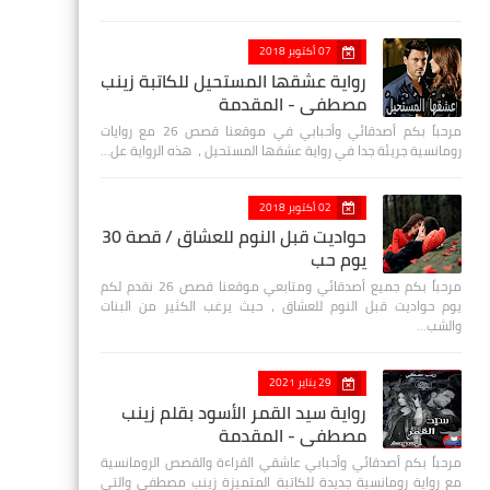
07 أكتوبر 2018
رواية عشقها المستحيل للكاتبة زينب
مصطفي - المقدمة
مرحباً بكم أصدقائي وأحبابي في موقعنا قصص 26 مع روايات
رومانسية جريئة جدا في رواية عشقها المستحيل ، هذه الرواية عل…
02 أكتوبر 2018
حواديت قبل النوم للعشاق / قصة 30
يوم حب
مرحباً بكم جميع أصدقائي ومتابعي موقعنا قصص 26 نقدم لكم
يوم حواديت قبل النوم للعشاق ، حيث يرغب الكثير من البنات
والشب…
29 يناير 2021
رواية سيد القمر الأسود بقلم زينب
مصطفي - المقدمة
مرحباً بكم أصدقائي وأحبابي عاشقي القراءة والقصص الرومانسية
مع رواية رومانسية جديدة للكاتبة المتميزة زينب مصطفى والتي