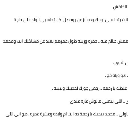
ماتخافش.
، انت بتحاسبى روحك وده لازمن يوحصل لكن تحاسبى الولد على حاچة
 مالهمش صالح فيه .. حمزة وزينة طول عمرهم بعيد عن مشاكلك انت ومحمد
ى شوى .
هو وياه حج .
لطك يا رحمة .. رچعى چوزك لحضنك ولبيته .
 .. اللى يبعنى مالوش عازة عندى
ولى .. محمد بيحبك يا رحمة ده انت ام ولاده وعشرة عمره ..هو انى اللى