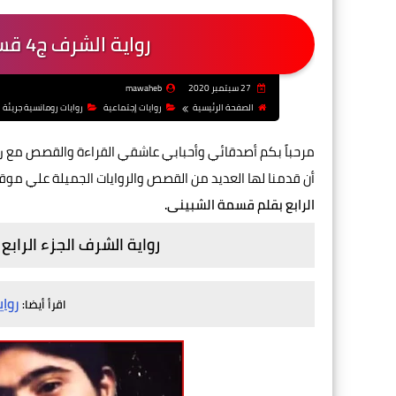
رواية الشرف ج4 قسمة الشبينى - الفصل العاشر
27 سبتمبر 2020
mawaheb
الصفحة الرئيسية
روايات إجتماعية
روايات رومانسية جريئة
مرحباً بكم أصدقائي وأحبابي عاشقي القراءة والقصص مع
ر
أن قدمنا لها العديد من القصص والروايات الجميلة علي موق
الرابع بقلم قسمة الشبينى.
رواية الشرف الجزء الراب
رواي
اقرأ أيضا: