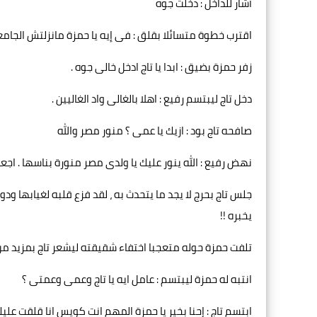
أشار للداخل : دخلت جوه
اقترب خطوة متسائلا بقلق : فى إيه يا حمزة مانزلتش الجام
زفر حمزة بضيق : ابدا يا تاج ادخل خالى جوه .
دخل تاج ليبتسم رفيع : اهلا بالغالى واد الغاليين .
صافحه تاج بود : ازيك يا عمى ؟ منور مصر والله
نهض رفيع : الله ينور عليك يا ولدى مصر منورة بناسها . اجع
جلس تاج بحرج لا يجد ما يتحدث به ، لقد فزع قلبه لغيابها و
يخبره !!
تلفت حمزة حوله متعجبا اختفاء شقيقته ليشعر تاج بمزيد من 
انتبه له حمزة ليبتسم : عامل ايه يا تاج وعمى وعمتى ؟
ابتسم تاج : إحنا بخير يا حمزة المهم انت كويس انا قلقت عليك