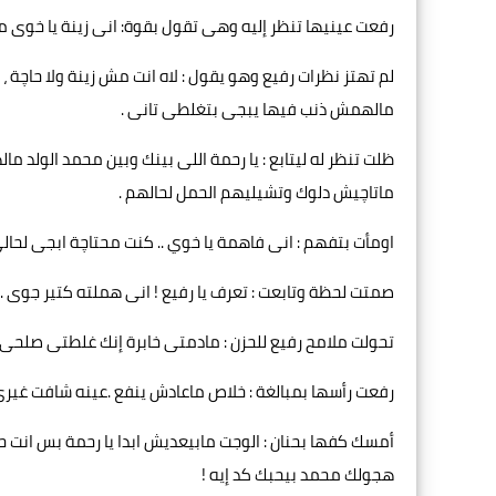
رفعت عينيها تنظر إليه وهى تقول بقوة: انى زينة يا خوى 
لم تهتز نظرات رفيع وهو يقول : لاه انت مش زينة ولا حاچة 
مالهمش ذنب فيها يبجى بتغلطى تانى .
ظلت تنظر له ليتابع : يا رحمة اللى بينك وبين محمد الولد
ماتاچيش دلوك وتشيليهم الحمل لحالهم .
اومأت بتفهم : انى فاهمة يا خوي .. كنت محتاچة ابجى لحال
صمتت لحظة وتابعت : تعرف يا رفيع ! انى هملته كتير جوى .. 
تحولت ملامح رفيع للحزن : مادمتى خابرة إنك غلطتى صلحى غ
رفعت رأسها بمبالغة : خلاص ماعادش ينفع .عينه شافت غيرى
أمسك كفها بحنان : الوجت مابيعديش ابدا يا رحمة بس انت حا
هجولك محمد بيحبك كد إيه !