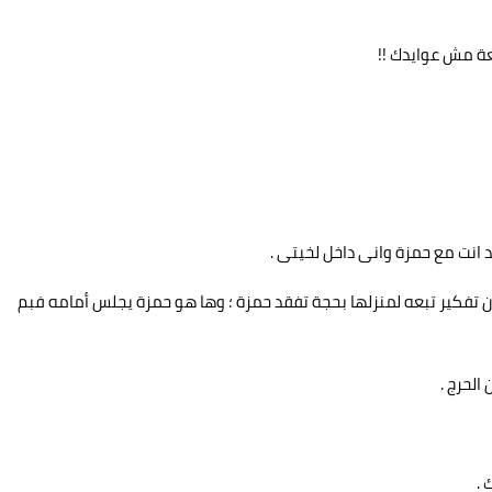
عة مش عوايدك !!
د انت مع حمزة وانى داخل لخيتى .
دون تفكير تبعه لمنزلها بحجة تفقد حمزة ؛ وها هو حمزة يجلس أمامه فبم
الحرج .
 .