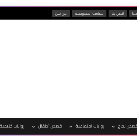
نا
اتصل بنا
سياسة الخصوصية
من نحن
صص نجاح
روايات اجتماعية
قصص أطفال
روايات خليجية