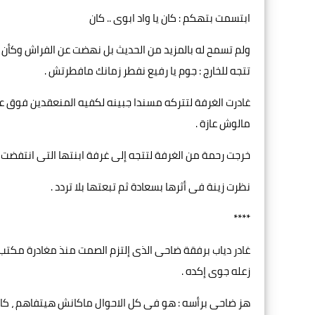
ابتسمت بتهكم : كان يا واد ابوى .. كان
ولم تسمح له بالمزيد من الحديث بل نهضت عن الفراش وكأن شي
تتجه للخارج : جوم يا رفيع نفطر زمانك مافطرتش .
غادرت الغرفة لتتركه مسندا جبينه لكفيه المنعقدين فوق ع
مالوش عازة .
خرجت رحمة من الغرفة لتتجه إلى غرفة ابنتها التى انتفضت حي
نظرت زينة فى أثرها بسعادة ثم تبعتها بلا تردد .
****
غادر دياب برفقة ضاحى الذى إلتزم الصمت منذ مغادرة مكتب عر
زعله جوى إكده .
هز ضاحى برأسه : هو فى كل الاحوال ماكانش هيتفاهم ، كان