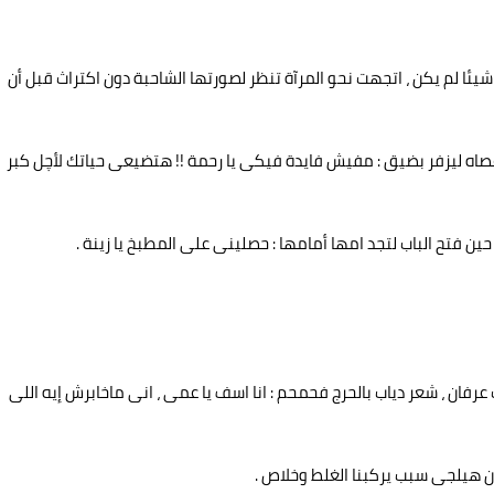
ئا لم يكن ، اتجهت نحو المرآة تنظر لصورتها الشاحبة دون اكتراث قبل أن
صاه ليزفر بضيق : مفيش فايدة فيكى يا رحمة !! هتضيعى حياتك لأچل كبر
ن فتح الباب لتجد امها أمامها : حصلينى على المطبخ يا زينة .
فان ، شعر دياب بالحرج فحمحم : انا اسف يا عمى ، انى ماخابرش إيه اللى
 هيلجى سبب يركبنا الغلط وخلاص .