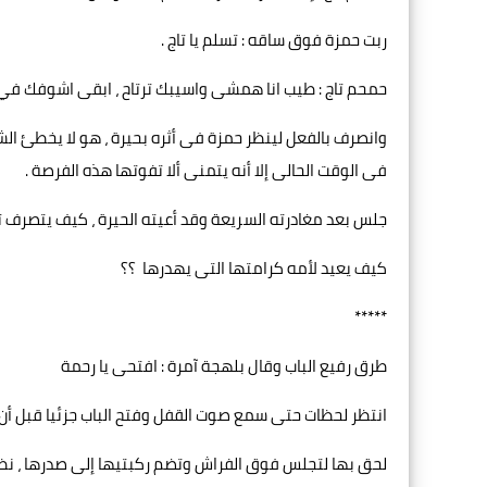
ربت حمزة فوق ساقه : تسلم يا تاج .
حمحم تاج : طيب انا همشى واسيبك ترتاح ، ابقى اشوفك في 
وانصرف بالفعل لينظر حمزة فى أثره بحيرة ، هو لا يخطئ ال
فى الوقت الحالى إلا أنه يتمنى ألا تفوتها هذه الفرصة .
جلس بعد مغادرته السريعة وقد أعيته الحيرة ، كيف يتصرف تج
كيف يعيد لأمه كرامتها التى يهدرها ؟؟
*****
طرق رفيع الباب وقال بلهجة آمرة : افتحى يا رحمة
انتظر لحظات حتى سمع صوت القفل وفتح الباب جزئيا قبل أن 
لحق بها لتجلس فوق الفراش وتضم ركبتيها إلى صدرها ، نظر