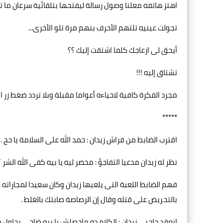
اهتز هاتفه معلنا وصول رسالة ليفتحها بتلقائية سرعان ما ت
تجولت عينيه تلتهم الأحرف بنهم مرة تلو الأخرى...
أيحق لى ازعاجك كلما اشتقت إليك ؟؟
تشتاق إليه !!!
مجرد الفكرة كافية لاحياءه أعواما مقبلة وبلا تردد ضغط زر 
*****
اقترب الضابط من فراش زيدان : حمد الله على السلامة يا حج .
نظر له زيدان مدعيا التفاجؤ : محضر ليه يا بيه كفى الله الشر ؟
فهم الضابط اللعبة التى يلعبها زيدان وكان سعيدا لمجاراته
بالتحريض على قتله وقال إن الرصاصة صابتك بالغلط .
انعقد حاجبى زيدان : الكلام ده ماحصلش يا بيه ضاحى يحاول 