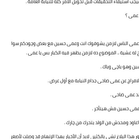
ب استيفاء التحقيقات قبل تحويل الأمر كله للنيابة العامة .
 عمى ؟
يا عمى الناس لازمن يشوفوك انت وعمى حسين مع بعض وچودكم سوا
ه عشية .. الموضوع ده لازمن يظهر فيه الكبار بس يا عمى .
سين وهو ياچى وياك .
الافراچ عن عمى ضاحى جدام النيابة مع أول عرض .
ولد عمى ضاحى .
ن عمى حسين مش هيتأخر .
اعاود ومحدش من الولد يتحرك من چارك .
ا البلاغ تشى بالكثير ، لابد أن الأخبار بهذا الإتهام قد وصلت لأصغر