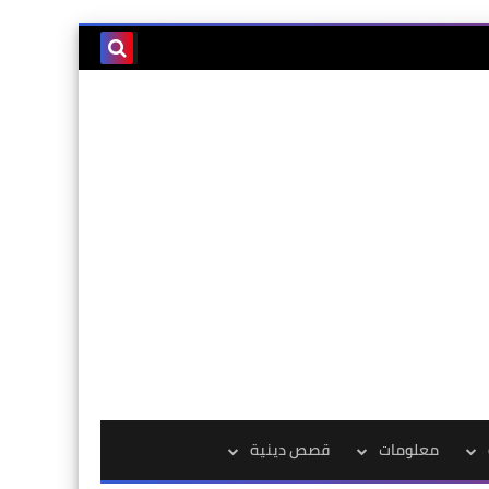
معلومات
قصص دينية