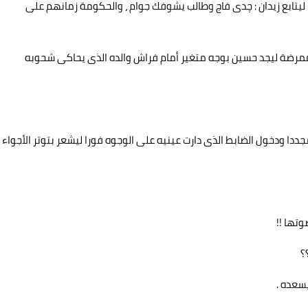
 ليتابع زيدان : چدى فاج وطالب يشوفك جوام ، والحكومة زمانهم على
الممرضة ليجد حسين بوجه متغير أمام فراش والده الذى يحاكى شحوبه
ددا ودخول الضابط الذى دارت عينيه على الوجوه فورا ليشعر بتوتر الأجواء
تها !!
؟
يسعده .