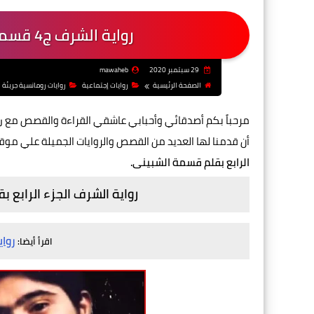
رواية الشرف ج4 قسمة الشبينى - الفصل الثانى عشر
29 سبتمبر 2020
mawaheb
الصفحة الرئيسية
روايات إجتماعية
روايات رومانسية جريئة
مرحباً بكم أصدقائي وأحبابي عاشقي القراءة والقصص مع
ر
أن قدمنا لها العديد من القصص والروايات الجميلة علي موق
الرابع بقلم قسمة الشبينى.
رواية الشرف الجزء الرابع 
رواي
اقرأ أيضا: