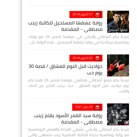
07 أكتوبر 2018
رواية عشقها المستحيل للكاتبة زينب
مصطفي - المقدمة
مرحباً بكم أصدقائي وأحبابي في موقعنا قصص 26 مع روايات
رومانسية جريئة جدا في رواية عشقها المستحيل ، هذه الرواية عل…
02 أكتوبر 2018
حواديت قبل النوم للعشاق / قصة 30
يوم حب
مرحباً بكم جميع أصدقائي ومتابعي موقعنا قصص 26 نقدم لكم
يوم حواديت قبل النوم للعشاق ، حيث يرغب الكثير من البنات
والشب…
29 يناير 2021
رواية سيد القمر الأسود بقلم زينب
مصطفي - المقدمة
مرحباً بكم أصدقائي وأحبابي عاشقي القراءة والقصص الرومانسية
مع رواية رومانسية جديدة للكاتبة المتميزة زينب مصطفى والتي