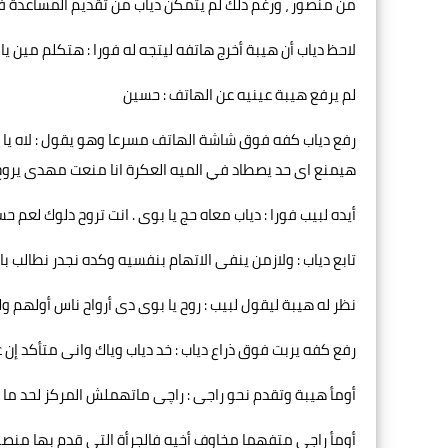
من منصور ، ورغم ذلك لم يتمكن دياب من تقديم المساعدة فيج
لاحظ دياب أن هيبة أخرج هاتفه ليتجه له فورا : هتكلم مين يا
لم يرفع هيبة عينيه عن الهاتف : حسين
رفع دياب كفه فوق شاشة الهاتف مسرعا وهو يقول : لاه 
هيمنع اى حد يصطاد في الميه العكرة انا منعت مهدى يروح ل
أيده لبيب فورا : دياب معاه حج يا بوى . انت تروح دلوك لعم ح
تابع دياب : ولازمن ينفى الاتهام بنفسيه وكده نجدر نطالب ب
نظر له هيبة ليقول لبيب : روح يا بوى دى أرواح ناس أولهم 
رفع كفه يربت فوق ذراع دياب : خد دياب وياك وانى متأكد إ
أومأ هيبة وتقدم نحو راجى : راچى ماتهملش المركز لحد ما 
أومأ راجى متفهما مخاوف أخيه فالجرأة التى قدم بها منصور هذ