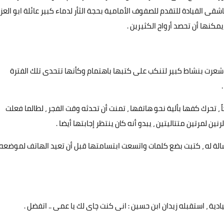
 القيادة للتقدم للصفوف الأمامية بحجة الثأر لدماء كبير عائلة ابو العز
يمكنها أن تحصد أرواح الكثيرين .
 بل شعرت بنشاط كبير لتنكب على كتبها باهتمام وكأنها تتحدى تلك الفترة
 تحرك كفها بألية نحو هاتفها ، تمنت أن تحدثه وقت الفجر ، لطالما فعلت
مرتين متتاليتين ، يبدو أنه كان ينتظر إجابتها أيضا .
الة له ، كتبت بضع كلمات واتسعت ابتسامتها قبل أن تعيد الهاتف لموضعه
 ، استقبله زيدان ابن حسين : انى كنت چاى لك يا عمى .. اتفضل .