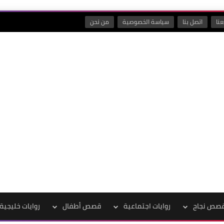
نا
اتصل بنا
سياسة الخصوصية
من نحن
صص نجاح
روايات اجتماعية
قصص أطفال
روايات خليجية