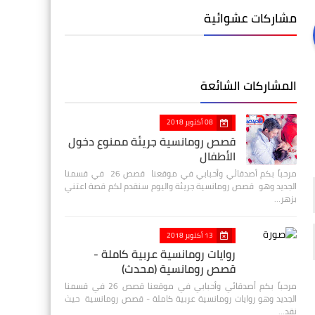
مشاركات عشوائية
المشاركات الشائعة
08 أكتوبر 2018
قصص رومانسية جريئة ممنوع دخول
الأطفال
مرحباً بكم أصدقائي وأحبابي في موقعنا قصص 26 في قسمنا
الجديد وهو قصص رومانسية جريئة واليوم سنقدم لكم قصة اعتني
بزهر…
13 أكتوبر 2018
روايات رومانسية عربية كاملة -
قصص رومانسية (محدث)
مرحباً بكم أصدقائي وأحبابي في موقعنا قصص 26 في قسمنا
الجديد وهو روايات رومانسية عربية كاملة - قصص رومانسية حيث
نقد…