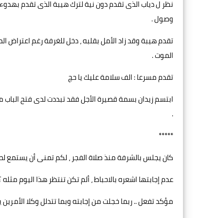
نظر ل دياب الذى تقدم دون نية لترك هيبة الذى تقدم بهدوء
وصول .
تقدم هيبة وقد زاد الأمل بقلبه ، دخل للغرفة رغم اعتراض 
الموت .
تقدم مسرعا : الف سلامة عليك يا حچ
ابتسم زيدان بسمة قصيرة الأجل فقد تبددت لدى فتح الباب مج
.
*****
كان يجلس بالشرفة منذ صلاة الفجر ، لكم تمنى أن يستمع لصو
عدم إجابتها اشعره بالاحباط ، ألم تكن تنتظر هذا اليوم مثله ؟
مؤكد تفعل .. ربما خجلت من إجابته وبما تتدلل وكلا الأمرين 