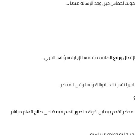
حولت لحماس حين وجد الرسالة منها ...
الإتصال ورفع الهاتف متحمسا لإجابة سؤالها الحيي .
 اخيرا نقدر ناخد اقوالك ونستوفى المحضر .
 : محضر تقدم بيه ابن اخوك منصور اتهم فيه ضاحى صالح اتهام مباشر
يجتله ليه وولده هيناسبه