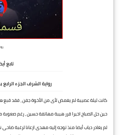
رواية 
تابع أيض
رواية الشرف الجزء الرابع
كانت ليلة عصيبة لم يغمض لأى من الأخوة جفن ، فقد قبع هي
حين حل الصباح اخيرا قرر هيبة مهاتفة حسين ، رغم صعوبة ما يم
لم يغادر دياب أيضا منذ توجه إليه مهدى ازعانا لرغبة ضاحى