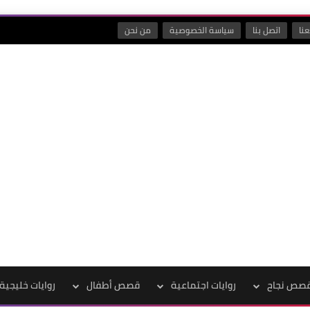
نا
اتصل بنا
سياسة الخصوصية
من نحن
صص نجاح
روايات اجتماعية
قصص أطفال
روايات خليجية