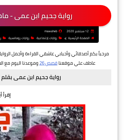
رواية جحيم ابن عمى - ما
12 سبتمبر 2020
mawaheb
الصفحة الرئيسية
روايات إجتماعية
روايات رومانسية
ر
مرحباً بكم أصدقائي وأحبابي عاشقي القراءة وأجمل الروايا
عاطف علي موقعنا
قصص 26
وموعدنا اليوم مع ال
رواية جحيم ابن عمى بقلم
إقرأ أ