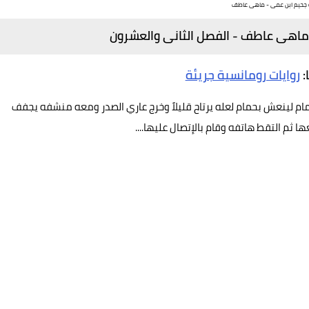
ة جحيم ابن عمى - ماهى عاطف
 ماهى عاطف - الفصل الثانى والعشرون
:
روايات رومانسية جريئة
ام لينعش بحمام لعله يرتاح قليلاً وخرج عاري الصدر ومعه منشفه يجفف
 ثم التقط هاتفه وقام بالإتصال عليها....