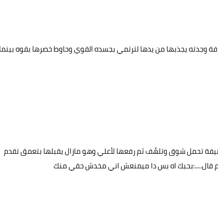
رفة وجدته يجذبها من يدها لترتمي بجسده القوي وحاوط خصرها بقوه بينما
يفة تحمل شوق وتلهُف ثم رفعها لأعلي وهو مازال يقبلها بتعمق تقدم
 ثم قال.....:بحبك اه بس دا ميمنعش اني مخدش حقي منك