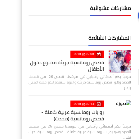
مشاركات عشوائية
المشاركات الشائعة
08 أكتوبر 2018
قصص رومانسية جريئة ممنوع دخول
الأطفال
مرحباً بكم أصدقائي وأحبابي في موقعنا قصص 26 في قسمنا
الجديد وهو قصص رومانسية جريئة واليوم سنقدم لكم قصة اعتني
بزهر…
13 أكتوبر 2018
روايات رومانسية عربية كاملة -
قصص رومانسية (محدث)
مرحباً بكم أصدقائي وأحبابي في موقعنا قصص 26 في قسمنا
الجديد وهو روايات رومانسية عربية كاملة - قصص رومانسية حيث
نقد…