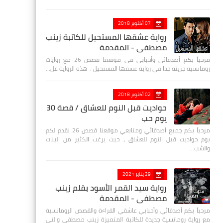
07 أكتوبر 2018
رواية عشقها المستحيل للكاتبة زينب
مصطفي - المقدمة
مرحباً بكم أصدقائي وأحبابي في موقعنا قصص 26 مع روايات
رومانسية جريئة جدا في رواية عشقها المستحيل ، هذه الرواية عل…
02 أكتوبر 2018
حواديت قبل النوم للعشاق / قصة 30
يوم حب
مرحباً بكم جميع أصدقائي ومتابعي موقعنا قصص 26 نقدم لكم
يوم حواديت قبل النوم للعشاق ، حيث يرغب الكثير من البنات
والشب…
29 يناير 2021
رواية سيد القمر الأسود بقلم زينب
مصطفي - المقدمة
مرحباً بكم أصدقائي وأحبابي عاشقي القراءة والقصص الرومانسية
مع رواية رومانسية جديدة للكاتبة المتميزة زينب مصطفى والتي