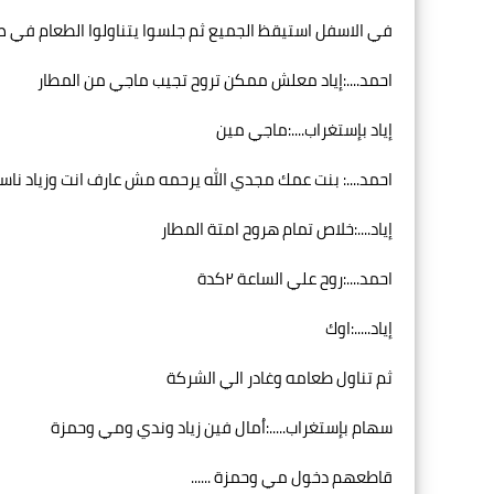
في الاسفل استيقظ الجميع ثم جلسوا يتناولوا الطعام في 
احمد....:إياد معلش ممكن تروح تجيب ماجي من المطار
إياد بإستغراب....:ماجي مين
احمد....: بنت عمك مجدي الله يرحمه مش عارف انت وزياد نا
إياد....:خلاص تمام هروح امتة المطار
احمد....:روح علي الساعة ٢كدة
إياد.....:اوك
ثم تناول طعامه وغادر الي الشركة
سهام بإستغراب.....:اُمال فين زياد وندي ومي وحمزة
قاطعهم دخول مي وحمزة ......