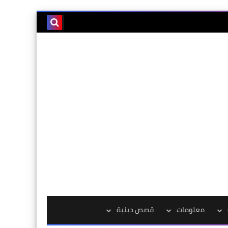
معلومات
قصص دينية