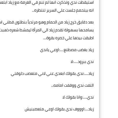
استيقظت ندي وتذكرت انها لم تنم في الغرفة مع زياد ابتعد
انه بيتحمم جلست علي السرير تنتظره...
بعد دقايق خرج زياد من الحمام وهو مرتدياً بنطلون قطني اس
يسامحها بسهولة تقدم زياد الي المرأة ليمشط شعره ذهبت ا
اطبقت بيدها علي خصره بقوة....
زياد بغضب مصطنع.....:اوعي ياندي
ندي ببرود.....:لا
زياد.....:ندي بقولك ابعدي عني لاني متعصب دلوقتي
التفت ندي ووقفت امامه...
ندي.....:وانا بقولك لا
زياد....:اوووف ندي بقولك اوعي متعصبنيش