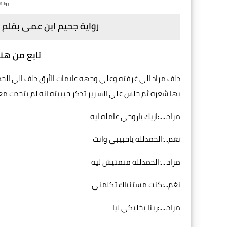
رواي
رواية جحيم ابن عمى بقلم
تابع من هنا
دلف مراد الي غرفته وعلي وجهه علامات الأرق دلف الي الحم
بها شعره ثم جلس علي السرير تذكر حبيبته انه لم يتحدث معها
مراد.....:ازيك ياروحي عامله ايه
نغم...:الحمدلله ياحبيبي وانت
مراد....:الحمدلله منمتيش ليه
نغم...:كنت مستنياك تكلمني
مراد.....:ربنا يخليكي ليا