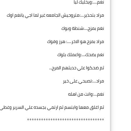
نغم.....:ويخليك ليا
مراد بتحذير....:متروحيش الجامعه غير لما اجي يانغم اوك
نغم بمزح....:شنطة وبوك
مراد بمزح هو الاخر.....: هرز وفوك
نغم بضحك....:واعملك بلوك
ثم ضحكوا علي حديثهم المرح...
مراد....:تصبحي على خير
نغم....:وانت من اهله
ثم اغلق معها وابتسم ثم ارتمي بجسده علي السرير وغط
°°°°°°°°°°°°°°°°°°°°°°°°°°°°°°°°°