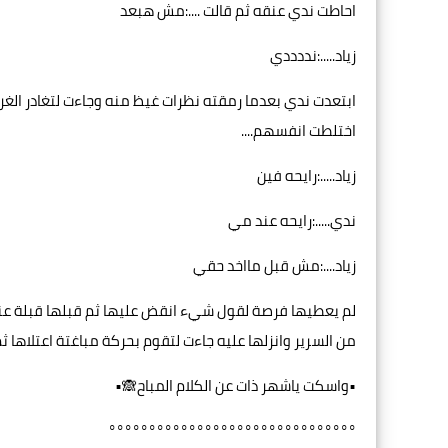
احاطت ندي عنقه ثم قالت ....:مش هبعد
زياد.....:نددددي
ابتعدت ندي بعدما رمقته نظرات غيظ منه وجاءت لتغادر الغ
اختلطت انفسهم....
زياد.....:رايحه فين
ندي.....:رايحه عند مي
زياد....:مش قبل مااخد حقي
لم يعطيها فرصة لقول شيء انقض عليها ثم قبلها قبلة عن
من السرير وانزلها عليه جاءت لتقوم بحركة مباغتة اعتلاها
•واسكت ياشهر ذات عن الكلام المباح🙈•
°°°°°°°°°°°°°°°°°°°°°°°°°°°°°°°