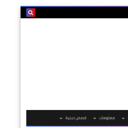
معلومات
قصص دينية