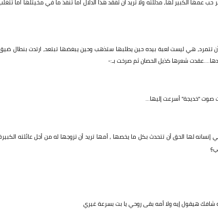
 عمها الكبير لها، مدللته ولا تريد أن تفقد هذا الدلال أما تنفذ ما في مخيتلها أما تتغلب
أن تتمرد، هي ليست لعبة بيده حين يطلبها ستذهب وحين يبغضها تبتعد، ارتدت بنطال ضيق
ها....عقدت شعرها كذيل الحصان ثم صرخت بـ:-
صوت "خديجة" أسرعت إليها...
إنسانه لها الحق أن تتحدث بكل ما يخصها ، أمها تريد أن تزوجها له من أجل عائلته الكبيرة
ءٍ
 شافك هيقول إيه ولا أمه بقى روحي يا بت بسرعة غيري