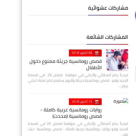
مشاركات عشوائية
المشاركات الشائعة
08 أكتوبر 2018
قصص رومانسية جريئة ممنوع دخول
الأطفال
مرحباً بكم أصدقائي وأحبابي في موقعنا قصص 26 في قسمنا
الجديد وهو قصص رومانسية جريئة واليوم سنقدم لكم قصة اعتني
بزهر…
13 أكتوبر 2018
روايات رومانسية عربية كاملة -
قصص رومانسية (محدث)
مرحباً بكم أصدقائي وأحبابي في موقعنا قصص 26 في قسمنا
الجديد وهو روايات رومانسية عربية كاملة - قصص رومانسية حيث
نقد…