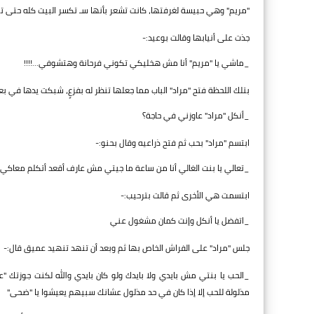
"مريم" وهي حبيسة لغرفتها، كانت تشعر بأنها سـ تكسر البيت كله حتى ت
جذت على أنيابها وقالت بوعيد:-
_ماشي يا "مريم" أنا مش هخليكي تكوني فرحانة وهتشوفي...!!!!
بتلك اللحظة فتح "مراد" الباب مما جعلها تنظر له بفزعٍ، شبكت يدها في ب
_أنكل "مراد" عاوزني في حاجة؟
ابتسم "مراد" بحب ثم فتح ذراعيه وقال بحنو:-
_تعالي يا بنت الغالي أنا من ساعة ما جيتي مش عارف أقعد أتكلم معاكي
ابتسمت هي الأخرى ثم قالت بترحيب:-
_اتفضل يا أنكل وإنت كمان مشغول عني
جلس "مراد" على الفراش الخاص بها ثم وبعد أن تنهد تنهيد عميق قال:-
_الحب يا بنتي مش بايدي ولا بايدك ولو كان بايدي والله لكنت جوزتك 
مذلولة للحب إلا إذا كان في حد مذلول عشانك سبيهم يعيشوا يا "ضحى"