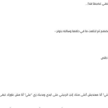
نهي غضبها هذا...
عضهم ثم ابتلعت ما في حلقها وسالته بتوتر:-
 خالص
"علي" أنا معنديش أغلى منك إنتِ اتربيتي على ايدي وبحبك زي "علي" أنا مش عاوزك تبقى