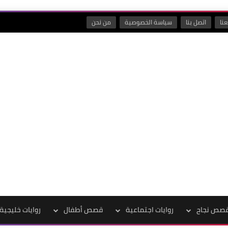
نا
اتصل بنا
سياسة الخصوصية
من نحن
صص نجاح
روايات اجتماعية
قصص أطفال
روايات خليجية