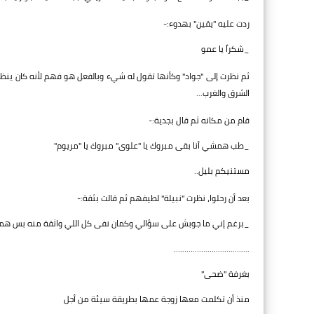
ردت عليه "يقين" بهدوء:-
_شكراً يا عمو
ثم نظرت إلى "جواد" وكأنها تقول له شيء وبالفعل هو فهم لأنه كان ينظر
الشرق والغرب...
قام من مكانه ثم قال بجدية:-
_طب همشي أنا بقى مبروك يا "علوى" مبروك يا "مريوم"
مستنيكم بليل..
بعد أن رحلوا، نظرت "نبيلة" لطيفهم ثم قالت بثقة:-
_برغم إني ما جوبش على سؤالي وكمان نفى كل اللي واثقة منه بس هما 
..................………………
بغرفة "ضحى"
منذ أن تكلمت معها زوجة عمها بطريقة سيئة من أجل