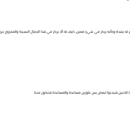
 له بشدة وكأنه يركز في شيءٍ معين، كيف له ألا يركز في هذا الجمال البسيط والممزوج بين
الاتنين هيحنوا لبعض بس عاوزين مساعدة والمساعدة هتكون مننا