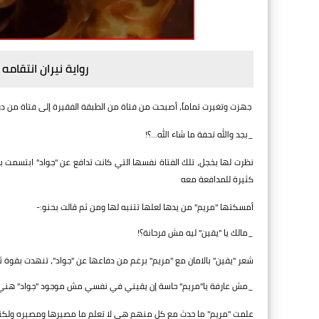
رواية نيران انتقامه
جهزت وتغيرت تماماً، أصبحت من فتاة من الطبقة الفقيرة إلى فتاة من دول
_بجد والله تحفة ما شاء الله...؟!
نظرت لها بخجل، تلك الفتاة نفسها التي كانت تدافع عن "جواد" ابتسمت بسخ
كثيرة للمدافعة معه
أمسكتها "مريم" من يدها لعلها تتنبه لها ومن ثم قالت بحنو:-
_مالك يا "يقين" ليه مش فرحانة؟!
شعر "يقين" بالامان مع "مريم" برغم من دفاعها عن "جواد"، تنهدت بقوة ثم 
_مش عارفة يا"مريم" حاسة إن يقيني في نفسي مش موجود "جواد" هني ك
علمت "مريم" ما حدث مع كل منهم هي لا تعلم ما مصيرها ومصيره ولكنه