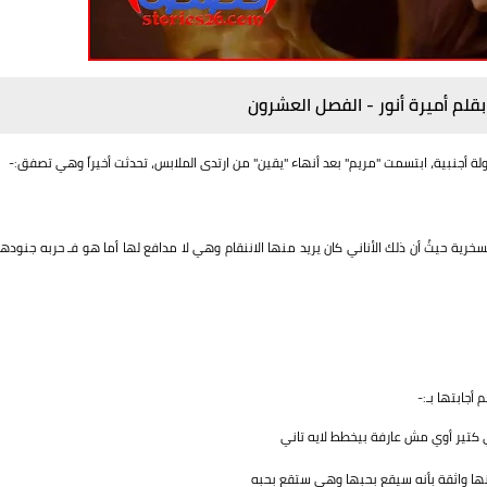
 بقلم أميرة أنور - الفصل العشرون
ة أجنبية، ابتسمت "مريم" بعد أنهاء "يقين" من ارتدى الملابس، تحدثت أخيراً وهي تصفق:-
رية حيثُ أن ذلك الأناني كان يريد منها الاننقام وهي لا مدافع لها أما هو فـ حربه جنودها
أجابتها بـ:-
تير أوي مش عارفة بيخطط لايه تاني
ا واثقة بأنه سيقع بحبها وهي ستقع بحبه