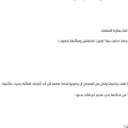
لها بنظرة الشفقة،
ها، حدقت بها "يقين" باندهاش وسألتها بخفوت:-
ها تقف بجانبها ولكن من الممكن أن يكونوا هكذا معها لأن أحد أطراف العائلة دمرت عائلتها
ن مكانها بحبٍ شديد ثم قالت بحنو:-
ل"