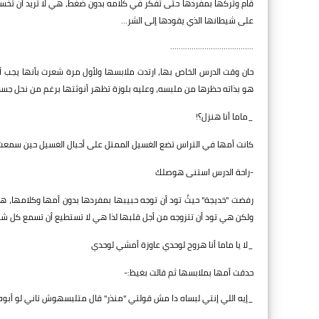
قام وتركها بمفردها حتى تفكر في كلامه بدون ضغط، هي لا تريد أن تخسر حب
على شيطانها الذي يقودها إلى الشر...
.......................................
حان وقت الدرس الخاص بها، ارتدت ملابسها ولأول مرة شعرت بأنها يجب 
هو بذاته حظرها من ملبسه، وعليه بلوزة تظهر أنوثتها برغم من نحل جسد
_ماما أنا هنزل؟!
كانت أمها في التراس تضع الغسيل الممتل على أحبال الغسيل حين سمعت 
-راحة الدرس استنى هوصلك
رفضت "خديجة" حيثُ تود أن توجه حبيبها بمفردها بدون أمها وكلامها، هي 
ولكن هي تود أن تتزوجه من أجل قلبها لذا هي لا تستطيع أن تسمع كل شي
_لا يا ماما أنا هروح لوحدي عاوزة أمشي لوحدي
حدقت أمها بملابسها ثم قالت بغيظ:-
_إيه اللي إنتي لبساه دا مش قولتي "منذر" قال متلبسهوش تاني لو أبوه