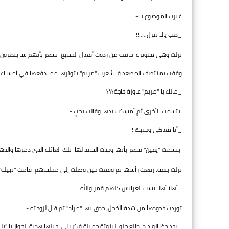
غيرت الموضوع بـ:-
_طب يالا ننزل.....!!!
نزلت وهي متوترة، خائفة من ردوت أفعال الجميع، تشعر بأنهم سـ ينظرون 
وقفت بمنتصف المصعد فـ شعرت "مريم" بتوترها مما دفعها في أمساك يد
_مالك يا "مريم" عاوزة حاجة؟؟؟
ابتسمت الأخرى ثم أمسكت يدها وقالت بحبٍ:-
_أنا معاكي وجنبك!!!
ابتسمت "يقين" تشعر بأنها وجدت السند لها، تلك العائلة الذي دمرها والد
نزلت بثقة، رفعت رأسها ثم وقفت حين وصلت إلى مجلسهم، قامت "نبيلة" م
_أهلا أهلا بست العرايس كلهم قمر والله
توردت خدودها من شدة الخجل، حدق بها "مراد" ثم قال لزوجته:-
_بجد حظ الواد دا طلع حلو البنوتة جميلة فكريني اجبلها هدية الجواز يا "بلب