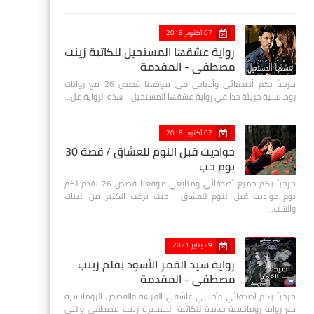
07 أكتوبر 2018
رواية عشقها المستحيل للكاتبة زينب
مصطفي - المقدمة
مرحباً بكم أصدقائي وأحبابي في موقعنا قصص 26 مع روايات
رومانسية جريئة جدا في رواية عشقها المستحيل ، هذه الرواية عل…
02 أكتوبر 2018
حواديت قبل النوم للعشاق / قصة 30
يوم حب
مرحباً بكم جميع أصدقائي ومتابعي موقعنا قصص 26 نقدم لكم
يوم حواديت قبل النوم للعشاق ، حيث يرغب الكثير من البنات
والشب…
29 يناير 2021
رواية سيد القمر الأسود بقلم زينب
مصطفي - المقدمة
مرحباً بكم أصدقائي وأحبابي عاشقي القراءة والقصص الرومانسية
مع رواية رومانسية جديدة للكاتبة المتميزة زينب مصطفى والتي