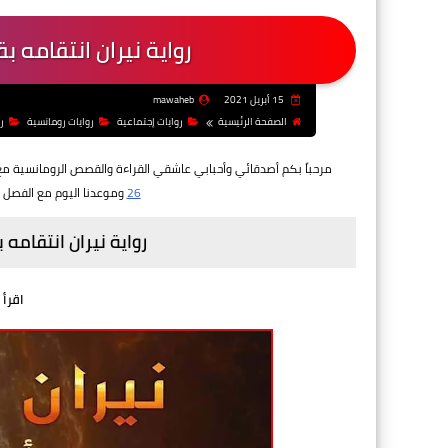
رواية نيران انتقامه ب
15 أبريل 2021
mawaheb
الصفحة الرئيسية
روايات إجتماعية
روايات رومانسية
ر
مرحباً بكم أصدقائي وأحبابي عاشقي القراءة والقصص الرومانسية مع 
26
وموعدنا اليوم مع الفصل
رواية نيران انتقامه 
اقرأ 