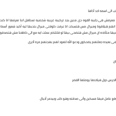
 الى اسمه احد أذاها
معرفش هى جايبه القوه دى منين بجد تركيبه غريبه شخصيه تستاهل اننا نعرفها انا كنت
انهم هيلاقونا وميرال مس هتسكت انا عرفت دلوقتى ميرال بتحبها ليه أكيد شعور أسماء
تحميها متأكده ان ميرال مش هتضحى بيها لو قلتلكم عملت ايه مع الى خاطفنا مش هتصدقو
 بعيده جعلتهم يضحكون ودعو الله لتعود لهم بهجتهم مره أخرى
ان
لحرس دول هياخدها يوصلها القصر
قع عامل فيها مسكين وأنى صدقته وهو كلب وبيدمر أجيال