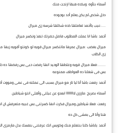
أسماء بتأوه :وبكده هبقا ارتحت منك
دخل شخص لم يكن يعلم أحد بوجوده
.....:عيب ياأحمد تعاملها كده شكلها شرسه زى ميرال
أحمد :باشا انا عملت المطلوب فاضل حضرتك تنفذ وتكسر ميرال
ميرال بغضب :ميرال عمرها ماتتكسر ميرال قويه لو كونتو أقويه زيها م
زى الكلاب
.........:فعلا ميرال قويه وغلطها الوحيد انها رفضت حبى بس رفضها ده
بس فى شغلنا ده العواطف ممنوعه
أحمد :رفعت باشا أنا ليا تار مع ميرال بسبب الى عملته فى عمى ومووت أ
أسماء بصريخ :مازززن لااااااااا ابعدو عن عيلتى وأهلى انتو شياطين
رفعت :فعلا شياطين وميرال فكرت انها كسرتنى بس غبيه متعرفش ان انا 
هنا وأنا الى بمشى كل ده
أحمد :ياباشا كلنا بنتعلم منك وكويس انك عرفتنى بنفسك بدل مارمزى الراج