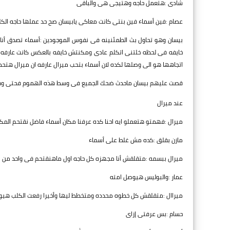
شادى :هتعمل حاجه وهتيجى هى والباقى
عصام :فين أسماء فين بنتى كانت معاكى يابيسان صح حد عملها حاجه الكلب
بيسان وهو تحاول بث الطمئنينه فى نفوس الموجودين :أسماء تصدق أنا 
خايفه فى لحظه خلتنى اتكلم عادى ومكنتش خايفه بالعكس كانت عارفه 
اتجاهها هو الى وصلها لكده لان أسماء بتحب ميرال عارفه ان ميرال ه
قصت عليهم بيسان ماحدث ضحك الجميع فى وسط هذه الهموم فحتى وهى
عند ميرال
ميرال :فهمتو هتعملو ايه احنا كده عرفنا مكان أسماء فاضل نقتحم المك
مازن بقلق :كده مش غلط على أسماء
ميرال ببسمه :متقلقش أنا مجهزه كل حاجه اول ماهنقتحم فى واحد من ا
عمار :والبوليس هيوصل امته
ميراال :متقلقش كل خطوه محدده ومتخطط ليها وأخيرا رفعت الكلب هيو
حسام :بس عرفتى إزاى