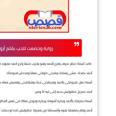
رواية وخضعت للحب بقلم أر
كانت أسماء تنظر بخوف وفزع لأحمد وهو يقترب منها ونزع احمد مايوجد
أحمد بضحك :مشى وسابك وبقيتى دلوقتى معايا ومحدش هيوصلك
أسماء بغل :هيوصلى يااحمد وهينقذنى منك وهيلاقينى وهعيش معاه بقي
احمد بصريخ :متقوليش بحبه إنتى ليه انا وبس
أسماء:بكرهك ياأحمد وبكره أشوفك وبكره وجودى معاك فى نفس المكان
أحمد وقام بصفعها بقوه وأمسكها من شعرها :متقوليش كده لو حصلت 