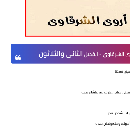
الثانى والثلاثون
وى الشرقاوي - الفصل
 فوق فمها
تى حياتى عارف ليه علشان بحبه
 انتا شخص قذر
أموتك ومتكونيش معاه