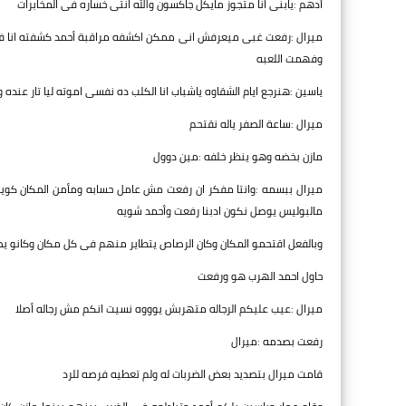
أدهم :يابنى أنا متجوز مايكل جاكسون والله انتى خساره فى المخابرات
ميرال :رفعت غبى ميعرفش انى ممكن اكشفه مراقبة أحمد كشفته انا فى 
وفهمت اللعبه
ياسين :هنرجع ايام الشقاوه ياشباب انا الكلب ده نفسى اموته ليا تار عنده 
ميرال :ساعة الصفر ياله نقتحم
مازن بخضه وهو ينظر خلفه :مين دوول
ميرال ببسمه :وانتا مفكر ان رفعت مش عامل حسابه ومأمن المكان كو
مالبوليس يوصل نكون ادبنا رفعت وأحمد شويه
وبالفعل اقتحمو المكان وكان الرصاص يتطاير منهم فى كل مكان وكانو يض
حاول احمد الهرب هو ورفعت
ميرال :عيب عليكم الرجاله متهربش يوووه نسيت انكم مش رجاله أصلا
رفعت بصدمه :ميرال
قامت ميرال بتصديد بعض الضربات له ولم تعطيه فرصه للرد