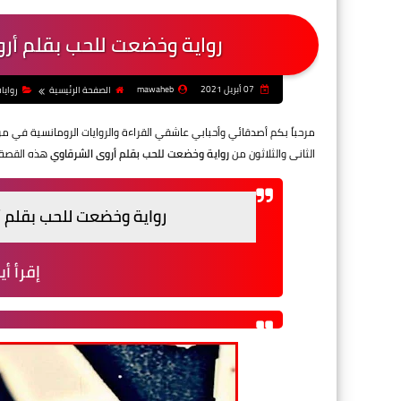
رواية وخضعت للحب بقلم أروى
07 أبريل 2021
mawaheb
الصفحة الرئيسية
روايا
مرحباً بكم أصدقائي وأحبابي عاشقي القراءة والروايات الرومانسية في م
الثانى والثلاثون من
رواية وخضعت للحب بقلم أروى الشرقاوي
هذه القصة م
رواية وخضعت للحب بقلم أر
إقرأ أي