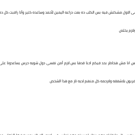
الاول مشكتش فيه بس الكلب ده بعت دراعه اليمين لأحمد وساعده كتير وأنا راقبت كل ده
ولازم يخلص
يس انا مش هخاطر بحد فيكم احنا قدها بس لازم أمن نفسى دول شويه حرس يساعدونا على
ربون بلاشفقه ولارحمه كل منهم لديه تار مع هذا الشخص