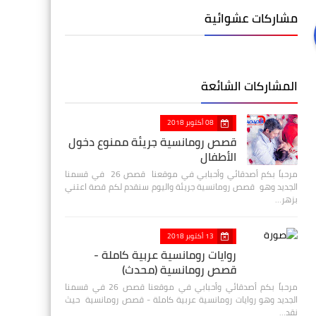
مشاركات عشوائية
المشاركات الشائعة
08 أكتوبر 2018
قصص رومانسية جريئة ممنوع دخول
الأطفال
مرحباً بكم أصدقائي وأحبابي في موقعنا قصص 26 في قسمنا
الجديد وهو قصص رومانسية جريئة واليوم سنقدم لكم قصة اعتني
بزهر…
13 أكتوبر 2018
روايات رومانسية عربية كاملة -
قصص رومانسية (محدث)
مرحباً بكم أصدقائي وأحبابي في موقعنا قصص 26 في قسمنا
الجديد وهو روايات رومانسية عربية كاملة - قصص رومانسية حيث
نقد…