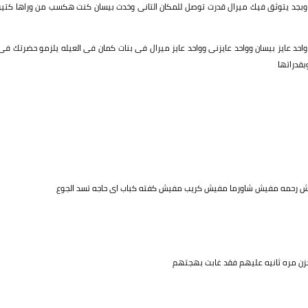
بجد يتوثق فيك ميرال قدرت توصل للمكان التانى وخدت بيسان كنت هكسب من وراها كتير
حد عايز بيسان وواحد عايزنى وواحد عايز ميرال فى بنات كمان فى العيله يلزمو حضرتك فى
قدراتها
يش رحمه مفيش شاورما مفيش كريب مفيش كفته كباب اى حاجه تسد الجوع
حزن مره ثانيه عليهم فقد غابت بهجتهم