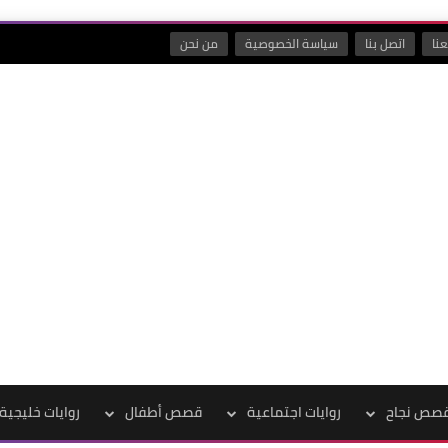
نا
اتصل بنا
سياسة الخصوصية
من نحن
صص نجاح
روايات اجتماعية
قصص أطفال
روايات خليجية