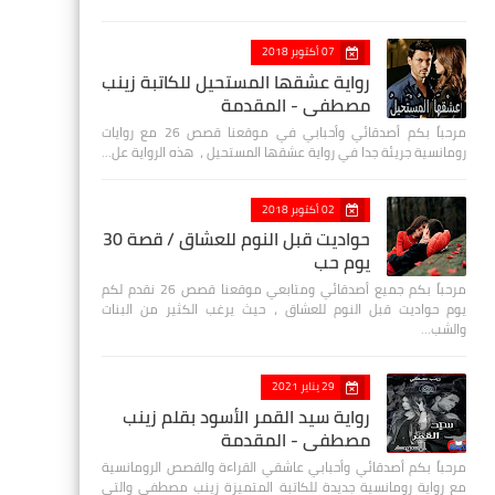
07 أكتوبر 2018
رواية عشقها المستحيل للكاتبة زينب
مصطفي - المقدمة
مرحباً بكم أصدقائي وأحبابي في موقعنا قصص 26 مع روايات
رومانسية جريئة جدا في رواية عشقها المستحيل ، هذه الرواية عل…
02 أكتوبر 2018
حواديت قبل النوم للعشاق / قصة 30
يوم حب
مرحباً بكم جميع أصدقائي ومتابعي موقعنا قصص 26 نقدم لكم
يوم حواديت قبل النوم للعشاق ، حيث يرغب الكثير من البنات
والشب…
29 يناير 2021
رواية سيد القمر الأسود بقلم زينب
مصطفي - المقدمة
مرحباً بكم أصدقائي وأحبابي عاشقي القراءة والقصص الرومانسية
مع رواية رومانسية جديدة للكاتبة المتميزة زينب مصطفى والتي