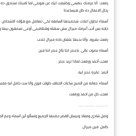
رفعت :أنا عرفتك بنفسى وكشفت ليك عن هويتى لما لقيتك تستحق ده و
رجال الاعمال ده كان هيساعدنا
أسماء تحاول اعادت شخصيتها السابقه لكى تتعامل مع هؤلاء الاشخاص :وا
حاجه بس أحب أعرفك ميرال مش سهله وهتلاقينى أوعى تستهون بيها وب
رفعت بشرود :وأنا بحبها علشان كده ميرال تتحب
أسماء بصوت عالى :ياعنتر انتا يااخ عنتر انتا فين
تعجب أحمد ورفعت لماذا تريد عنتر :
أحمد :عايزه عنتر ليه
أسماء :جعانه من الصبح ساعات الخطف طولت قوى وأنا ست حامل ايه مف
تعجب كل من احمد ورفعت
.............. ........... .....
وصل شادى ومعاذ وبيسان القصر حضنها الجميع وتسألو أين أسماء وعم ال
كامل :فين ميرال