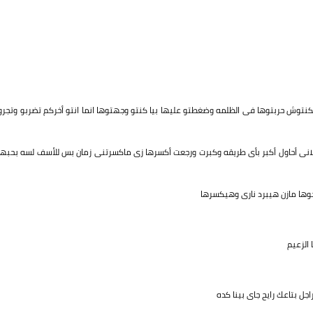
كنتوش حربتوها فى الظلمه وضغطتو عليها بيا كنتو وجهتوها انما انتو أخركم تضربو وتجرو
 خلانى أحاول أكبر بأى طريقه وكبرت ورجعت أكسرها زى ماكسرتنى زمان بس للأسف لسه بحبها
خوها مازن هيبرد نارى وهيكسرها
الزعيم
ل بتاعك رايح جاى بينا كده