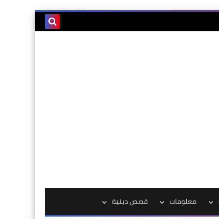
معلومات
قصص دينية