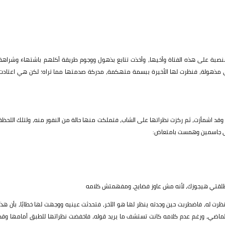
ا منصبة على هذه الفتاة وأخيها، وأخذت تتابع بذهول ووجوم طريقة أكلهم باشتهاء وشراهة
ي مذهولة، فنظرت لها الأخيرة ببسمة متهكمة، مدركة صدمتها مما تراه؛ لكن هي اعتادت
د اشمأزت، ثم ركزت نظراتها على الشاب، فتملكت منها حالة من النفور منه، ولتلك اللحظة
لى جاسمين وهمست بامتعاض:
تطلقتي هيجوزك، لأنه مش عاوز فضايح، ومفهمتش كلامه
ت له، فاضطربت حين وجدته ينظر لها هو الآخر، فتحدثت عينيه ووجهت لها خطابًا، بأن هذا
الماضي، ورغم عدم كلامه كانت تستشف ما يريد قوله، فاخفضت نظراتها للطبق أمامها وقد