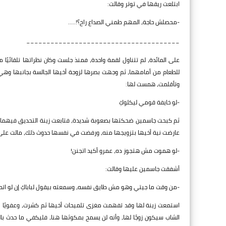
ابتلعت ريقها في توتر وقالت:
-محصلش حاجة، المهم طمني الصداع راح؟!.....
______________________________________
على المائدة، لم تتناول لقمة واحدة، فمنذ جلست وكان نظراتها تلقائيً
للطعام من أمامهما، ثم وجهت بصرها لزوجة أخيها الجالسة بجانبها وه
وتأقلمت، همست لها:
-لو خايفة قومي ليكلوكِ
ثم كبحت جاسمين ضحكتها بصعوبة شديدة، فتابعت زينة التحديق فيهما وق
عارضت نية أخيها بتزويجها منه، ورفضت في نفسها حدوث ذلك، مالت ع
-لو هموت مش هتجوز ده، عمرو أكيد اتجنن!
أشفقت جاسمين عليها وقالت:
-من وقت ما جيتي وهو مش طايق نفسه، وسمعته بيقول لباباكِ إن لو ا
استمعت زينة لها وقد تفهمت مغزى تلميحات أخيها ثم كشرت، وعفويًا نظر
الشاب سيكون زوجًا لها، وأنه لن يسمح بمكوثها هنا، فليكفي ما حدث ب