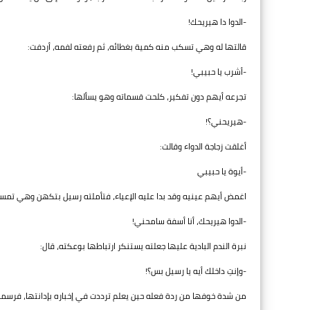
-الدوا دا هيريحك!
قالتها له وهي تسكب منه كمية بغطائه، ثم رفعته لفمه، أردفت:
-أشرب يا حبيبي!
تجرعه أيهم دون تفكير، كلحت قسماته وهو يسألها:
-هيريحني؟!
أغلقت زجاجة الدواء وقالت:
-أيوة يا حبيبي
اغمض أيهم عينيه وقد بدا عليه الإعياء، فتأملته رسيل بتكهن وهي تمسح
-الدوا هيريحك، أنا أسفة سامحني!
نبرة الندم البادية عليها جعلته يستنكر ارتباطها بوعكته، قال:
-وإنتِ داخلك أيه يا رسيل بس؟!
من شدة خوفها من ردة فعله حين يعلم ترددت في إخباره بإدانتها، فرسم