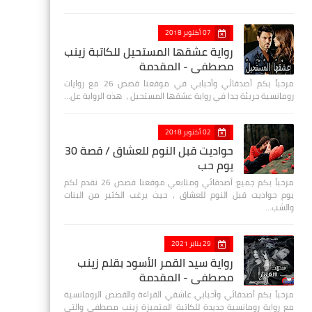
07 أكتوبر 2018
رواية عشقها المستحيل للكاتبة زينب
مصطفي - المقدمة
مرحباً بكم أصدقائي وأحبابي في موقعنا قصص 26 مع روايات
رومانسية جريئة جدا في رواية عشقها المستحيل ، هذه الرواية عل…
02 أكتوبر 2018
حواديت قبل النوم للعشاق / قصة 30
يوم حب
مرحباً بكم جميع أصدقائي ومتابعي موقعنا قصص 26 نقدم لكم
يوم حواديت قبل النوم للعشاق ، حيث يرغب الكثير من البنات
والشب…
29 يناير 2021
رواية سيد القمر الأسود بقلم زينب
مصطفي - المقدمة
مرحباً بكم أصدقائي وأحبابي عاشقي القراءة والقصص الرومانسية
مع رواية رومانسية جديدة للكاتبة المتميزة زينب مصطفى والتي