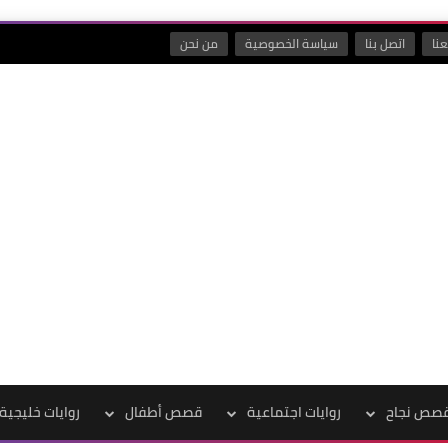
نا
اتصل بنا
سياسة الخصوصية
من نحن
صص نجاح
روايات اجتماعية
قصص أطفال
روايات خليجية