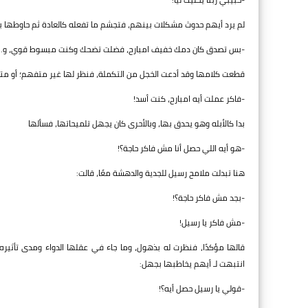
لم يرد أيهم حدوث مشكلات بينهم، فتجشم ما تفعله كالعادة ثم حاوطها ب
-بس تصدق كان دمك خفيف امبارح، فضلت تضحك وكنت مبسوط قوي، و..
قطعت كلامها وقد أدعت الخجل من التكملة، فنظر لها غير متفهم؛ أو متذ
-فاكر عملت أيه امبارح، كنت أسد!
بدا كالأبله وهو يحدق بها، وبالأحرى كان يجهل تلميحاتها، فسألها
-هو أيه اللي حصل أنا مش فاكر حاجة؟!
هنا تبدلت ملامح رسيل للجدية والدهشة معًا، قالت:
-بجد مش فاكر حاجة؟!
-مش فاكر يا رسيل!
قالها مؤكدًا، فنظرت له بذهول، وما جاء في عقلها الدواء ومدى تأثيره،
انتبهت لـ أيهم يخاطبها بجهل:
-قولي يا رسيل حصل أيه؟!