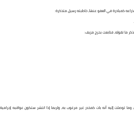
ذراعه كمبادرة في العفو عنها، خاطبته رسيل متذكرة:
كر ما تقوله، فتابعت بحرج مزيف:
 وما توصلت إليه أنه بات كمخدر غير مرغوب به، ولربما إذا انتشر ستكون عواقبه إجرامية،