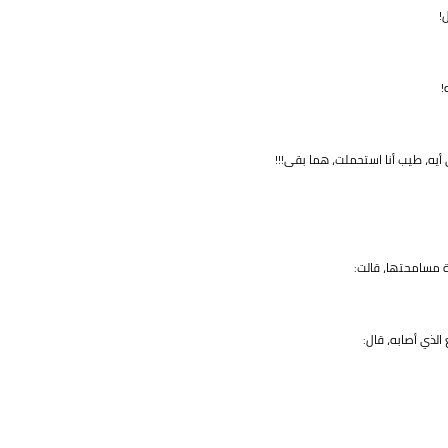
!
!
يه، طيب أنا استحملت، هما بقى!!!
ة مسامحتها، قالت:
الذي أصابه، قال: