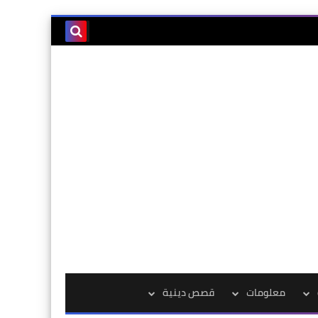
معلومات
قصص دينية