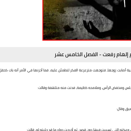
م إلهام رفعت - الفصل الخامس عشر
ية أصابت زوجها، فتوجهت متزعزعة الفكر لتطمئن عليه، فما أحزنها في الأمر أنه بات كحقل
يجلس ومخفض الرأس، وملامحه كظيمة، فدنت منه متلهفة وقالت:
ضيق وقال:
وعكته التي تسببت فيها دون قصد، ثم أخرجت دواء ما قد جلبته له، قالت: