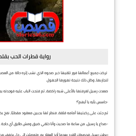
رواية قطرات الحب بقل
تركت جميع أعمالها فور تلقيها خبر صحوه الذي نشب إثره حالة من العصب
لتجاربها، وكان ذلك نتيجة تهورها الجهول.
صعدت رسيل لغرفتها بالأعلى شبه راكضة، ثم فتحت الباب عليه فوجدته 
-حاسس بأيه يا أيهم؟!
ثم جثت على ركبتيها أمامه قلقة، فنظر لها بجبين معقود مقطبًا، نفخ ب
-صداع يا رسيل، من ساعة ما صحيت وأنا خلقي ضيق ومش طايق أي حاجة.
ربطت رسيل فحصوات القرد بعدما أخذ العقار به، وتوصلت إلى حل يخفف من 