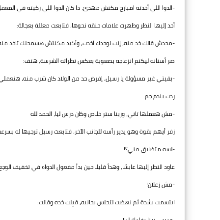
-الدوا اللي أخدته امبارح مكنش مهدئ، دا كان الدوا اللي ركبته في المعمل
أحد إليها النظر وظهرت علامات حنقه نحوها، فتابعت معللة بعجالة:
-محدش قالك خد منه، إنت لوحدك أخدت، وأكيد مكنتش هسمحلك تاخد منه
صر أسنانه ليكتم انزعاجه بصعوبة بعكس نظراته الشرسة، هتف:
-بقيتي غير مسؤولة يا رسيل، إفرض حد من الولاد كان شرب منه، هتعملي أ
ردت بندم جم:
-مش هعملها تاني، وربنا ستر خلاص وكان درس ليا، الحمد لله
زفر أيهم بقوة وهو يدير رأسه للجانب الآخر، فتابعت رسيل ترجيها له بسرع
-لسه متضايق مني؟!
عاود النظر إليها عابسًا، وهدأ قليلا حين بدأ مفعول الدواء في تخفيف الوجع 
-مش زعلان!
ابتسمت بشدة ثم نهضت لتجلس بجانبه، قبِلت خده وقالت:
-حبيبي ربنا يخليك ليا!