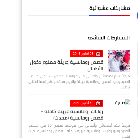
مشاركات عشوائية
المشاركات الشائعة
08 أكتوبر 2018
قصص رومانسية جريئة ممنوع دخول
الأطفال
مرحباً بكم أصدقائي وأحبابي في موقعنا قصص 26 في قسمنا
الجديد وهو قصص رومانسية جريئة واليوم سنقدم لكم قصة اعتني
بزهر…
13 أكتوبر 2018
روايات رومانسية عربية كاملة -
قصص رومانسية (محدث)
مرحباً بكم أصدقائي وأحبابي في موقعنا قصص 26 في قسمنا
الجديد وهو روايات رومانسية عربية كاملة - قصص رومانسية حيث
نقد…