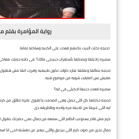
رواية المؤامرة بقلم م
خديجه دخلت البيت بتاعهم قعدت على الكنبه وساكته تماما.
سميره راحتلها وبصتلها بأستغراب:حبيبتى مالك؟..فى حاجه حصلت معاكى
خديجه بصالها وعقلها شارد حاولت تكون طبيعيه وقررت انها مش هتقو
مفيش بس اضايقت شويه من موضوع هبه..
سميره قعدت جنبها:احكيلى فى ايه؟
خديجه حكتلها كل اللى حصل وهى اتصدمت:يا لهوى عايزه تطلق من كرم!
ايه اللى غيرها من ناحيته مره واحده وبالطريقه دى.
كرم مش قادر يستوعب الكلام اللى سمعه من جمال:عمى حضرتك بتقول ايه؟؟؟
جمال بحزن من صوت كرم اللى بيزعق واللى بيعبر عن دهشته:ابنى انا اسف