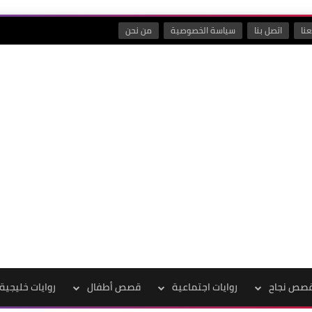
نا
اتصل بنا
سياسة الخصوصية
من نحن
صص نجاح
روايات اجتماعية
قصص أطفال
روايات خليجية