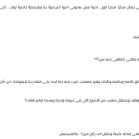
ال شكرا شكرا اوى...انتوا مش بعتونى انتوا اتبرعتوا بيا وياريتكوا خادتوا ثواب.. انتى
هبه.
ه تطلبى تتطلقى منه بس؟؟!!
طع كلامه ويكلمه وبالذات وهو متعصب..قرب منه حط ايده على كتفه:ربنا هيعوضك خير بأذن
ووقف وبيحاول يتهرب من الدموع اللى فى عيونه وحزنه:روسندا هانم فاقت؟
ى شدته عليها وبثمل:انت رايح فين!!...ماتسيبنيش.