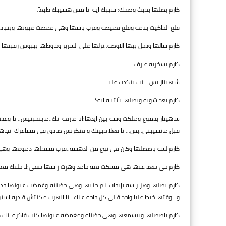
كارم بصلها بخبث وضحك:اسيبك ايه انا مش هسيبك طبعآ.
قلع الجاكيت بتاعه وقلع قميصه وقرب باسها وهى غمضت عيونها وبتبادل
كارم شالها ودخل بيها الاوضه..نزلها على السرير وحاوطها بيبوس رقبتها
كارم بسخريه:عارف.
شاهيناز:بس...انت بتكذب عليا.
كارم بعد شويه وبصلها بأنتباه:ايه؟
شاهيناز بدموع وملكت وشه بين ايدها:انا عارفه انك..مابتحبنيش..انا 
قبل ماتسيبنى..بس...انا فعلا حبيتك وافتكرتش صادق فى مشاعرك اتجاه
كارم لسه باصصلها وكان فى نوع من الدهشه..قرب مسحلها دموعها وهى
كارم جى يبعد عنها هى مسكت فيه جامد وهزت راسها بنفى:لا خليك معاي
كارم بصلها وهز راسه بإيجاب نام جنبها وهى حضنته وغمضت عيونها:جد
و...وقتها خبط عليا واحد قالى كل حاجه عنك..انا انهرت مكنتش قادره استو
كارم باصصلها وبيسمعها وهى حضناه ومغمضه عيونها:كنت فاكره انك هتب