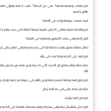
كرم بغضب وبهدوء:قضيه!!...هى دى اخرتها؟...طيب يا هبه وقولى لعمى جم
طالق يا هبه..
هبه غمضت عيونها وزادت فى العياط.
كرم:والدبله خليها معاكى انا مش عايزها بعيها ادهاله انتى حره..سلام يا 
قفل الخط وهى سابت التليفون ومنهاره فى العياط.
جمال بصلها بضيق وقرب حضنها:لو انتى بتحبيه وبتعيطى عشان يبقى لي
كرم قعد على الكنبه وخط ايده على بؤه.
عزام بصله وكان سامع كل الحديث اللى دار ببنه وبين هبه بس محبش يقا
الله..
كرم رفع راسه وبصله ابتسم بخفه وحزن ظاهر فى عيونه هز راسه بإيجاب 
عزام هز راسه بنفى:هى محتاجه ترتاح.
كرم هز راسه بإيجاب
كارم دخل بشاهيناز بيته وهى سكرانه وهو مسندها..قعدها على الكنبه وه