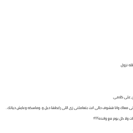
ه نزول.
 على كلامى.
للى معاك وانا هشوف حالى انت بتعاملنى زى اللى رابطها حبل و..وماسكه وعايش حياتك..
ت ولا كل يوم مع واحده؟؟؟!