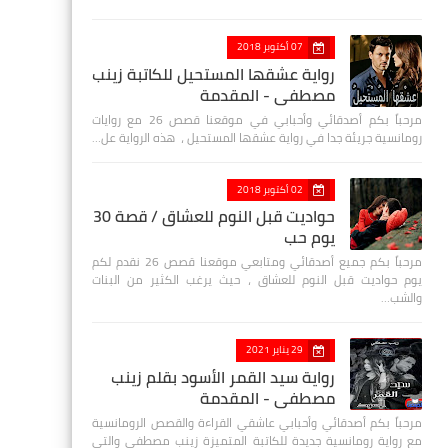
07 أكتوبر 2018
رواية عشقها المستحيل للكاتبة زينب
مصطفي - المقدمة
مرحباً بكم أصدقائي وأحبابي في موقعنا قصص 26 مع روايات
رومانسية جريئة جدا في رواية عشقها المستحيل ، هذه الرواية عل…
02 أكتوبر 2018
حواديت قبل النوم للعشاق / قصة 30
يوم حب
مرحباً بكم جميع أصدقائي ومتابعي موقعنا قصص 26 نقدم لكم
يوم حواديت قبل النوم للعشاق ، حيث يرغب الكثير من البنات
والشب…
29 يناير 2021
رواية سيد القمر الأسود بقلم زينب
مصطفي - المقدمة
مرحباً بكم أصدقائي وأحبابي عاشقي القراءة والقصص الرومانسية
مع رواية رومانسية جديدة للكاتبة المتميزة زينب مصطفى والتي