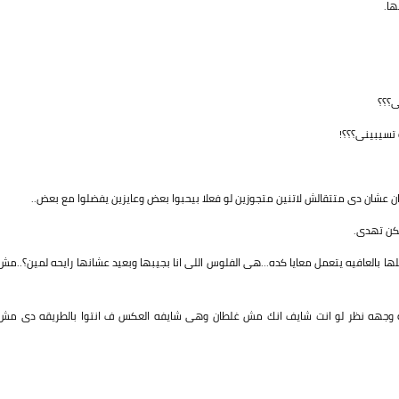
ا.
ى؟؟؟
 تسيبينى؟؟؟!
عشان دى متتقالش لاتنين متجوزين لو فعلا بيحبوا بعض وعايزين يفضلوا مع بعض..
مكن تهدى.
بالعافيه يتعمل معايا كده...هى الفلوس اللى انا بجيبها وبعيد عشانها رايحه لمين؟..مش
يه وجهه نظر لو انت شايف انك مش غلطان وهى شايفه العكس ف انتوا بالطريقه دى مش