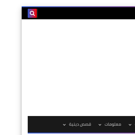
معلومات
قصص دينية