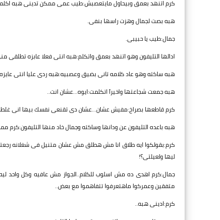
كرم اتنهد بعمق وبيحاول مايتعصبش:طيب عمى ممكن تدينى هبه اكلمه
هبه بصت لجمال وهزت راسها بنفى.
جمال:طيب يا حبيبى.
ادالها التليفون وهو اتنهد بعمق واتكلم:هبه انتى فعلا عابزه تطلقى من
هبه ساكته وهو عاد كلامه تانى بضيق وعصبيه:هبه ردى عليا انتى عايزه
هبه جمعت شجاعتها واخيرآ اتكلمت:ايوه...عشان انت..
كرم قاطعها بصراخ:مفيش عشان...عشان دى تقنعى نفسك بيها انى غلطان 
هبه باعده التليفون عن ودانها وساكته وجمال خاد منها التليفون:كرم م
كرم:بقولكوا ايه طلاق انا مش هطلق مش عشان متنيل فى شغلانه رجعتلها 
ليها ولعيلتى؟!
جمال:كرم اهدى ده مش اسلوب للكلام..الجواز مش عافيه وكل واحد ل
متفقين وعمركوا ماهتعرفوا تتفاهموا مع بعض..
كرم:ادينى هبه..