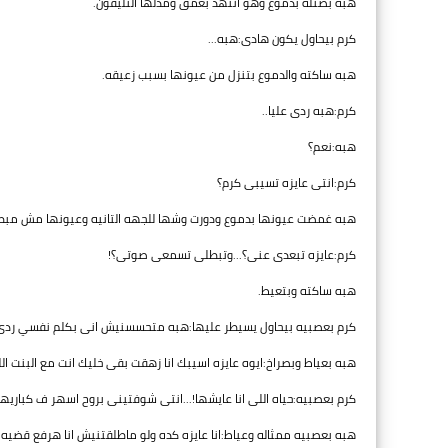
هبه بصتله بدموع وهو اتنهد بعمق ومدلها التليفون.
كرم بيحاول يكون هادى:هبه...
هبه ساكته والدموع بتنزل من عيونها بسبب زعيقه.
كرم:هبه ردى عليا..
هبه:نعم؟
كرم:انتى عايزه تسيبى كرم؟
هبه غمضت عيونها بدموع ودورت وشها للجهه التانيه وعيونها مش مبطل
كرم:عايزه تبعدى عنى؟...وتبطلى تسمعى صوتى؟!
هبه ساكته وبتعيط.
كرم بعصبيه بيحاول يسيطر عليها:هبه متحسسنيش انى بكلم نفسي ردى
هبه بعياط وبصراخ:ايوه عايزه اسيبك انا زهقت بقى خليك انت مع البنت ا
كرم بعصبيه:حياه اللى انا عايشها!...انتى شوفتينى بروح اسهر ف كباريها
هبه بعصبيه ممثاله وعياط:انا عايزه كده ولو ماطلقتنيش انا هرفع قضيه.