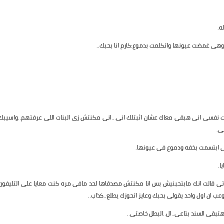
ه.
 وهى غمضت عيونها واتكلمت بدموع:كارم انا بحبك..
وعدت نفسى انى هبقى معاك عشان اثبتلك انى...انى مكنتش زى البنات اللى عرفتهم..واسيبك
ى.
 ابتسمت بخفه ودموع فى عيونها.
ا.
تى قالت انك مابتحبنيش بس انا مكنتش مصدقاها لحد مافى مره كنت معايا على التليفون
عب ان اول واحد يقولى بحبك وعايز اتحوزك يطلع..كذاب..
قى السند بتاعى..ال..البطل خاصتى..