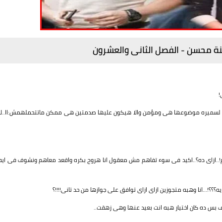
نة محسن - الفصل الثانى والعشرون
!
ل لسميره موضوعها هى ومؤمن والا هيكون عليها صدمتين هى ممكن ماتتحملهمش:اا..لا
..ازاى ده؟..اكيد فى سوء تفاهم مش معقول انا هروح بكره واقعد معاهم ونشوف فى ايه
!...انا وهبه متجوزين ازاى ازاى توافق على جوازها من حد تانى!!!!؟
 بس ده كان اختيار هبه انت بعيد عنها وهى زهقت..