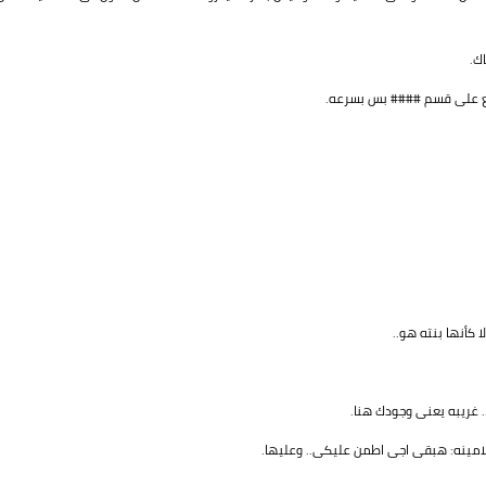
ك.
لع على قسم #### بس بسرعه.
 كأنها بنته هو..
. غريبه يعنى وجودك هنا.
لامينه: هبقى اجى اطمن عليكى.. وعليها.