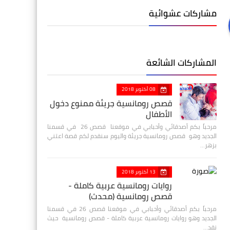
مشاركات عشوائية
المشاركات الشائعة
08 أكتوبر 2018
قصص رومانسية جريئة ممنوع دخول
الأطفال
مرحباً بكم أصدقائي وأحبابي في موقعنا قصص 26 في قسمنا
الجديد وهو قصص رومانسية جريئة واليوم سنقدم لكم قصة اعتني
بزهر…
13 أكتوبر 2018
روايات رومانسية عربية كاملة -
قصص رومانسية (محدث)
مرحباً بكم أصدقائي وأحبابي في موقعنا قصص 26 في قسمنا
الجديد وهو روايات رومانسية عربية كاملة - قصص رومانسية حيث
نقد…