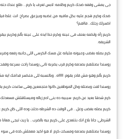
جى يمشى وقفه ضحك كريم وكلامه: لابس تعرف يا كرم... طلع عندك حته م
ضحك وكرم هجم عليه بكل مافيه من غضبه وبيزعق بصراخ: انت غلط فيا و
اكسرلك رجلك.. فااهم؟
كريم زأه ولكمه بعنف فى عينه وكرم حط ايده على عينه بألم وكريم بيق
الشريفه.
كرم بصله بغضب وعيونه مليانه غل مسك الكرسى اللى جانبه رفعه وضرب
روسندا بصتلهم بصدمه وكرم قرب يضربه تانى روسندا راحت بسرعه وقفت قدا
كريم بألم وهو مش قادر يقوم: اااااه.. وبالنسبه للى متكسر قدامك ايه
روسندا لفت وبصتله وكل الموظفين كانوا متجمعين وهى ساعدت كريم يقوم
كرم شدها بعيد عن كريم: سيبيه ده بنى ادم زباله وميستاهلش مسعدتك.
كريم بصله بغضب وغل... فى الوقت ده الشرطه دخلت وده اللى كان كريم 
الشرطى: جانا بلاغ انك بتتعدى على كريم بيه بالضرب... يا ريت تيجى معانا
روسندا بصتلهم بصدمه ومسكت كرم: لا هو اكيد معملش كده فى سوء ت