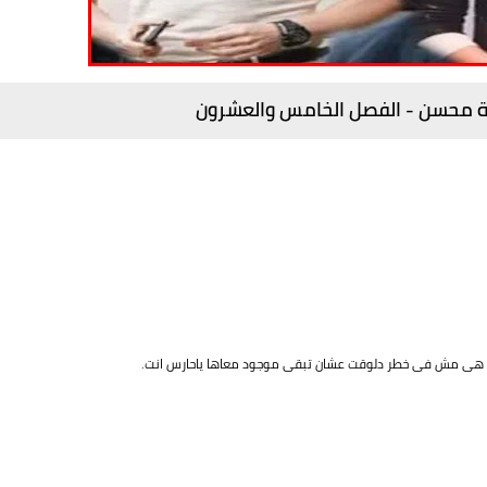
نة محسن - الفصل الخامس والعشرون
د.. هى مش فى خطر دلوقت عشان تبقى موجود معاها ياحارس انت.