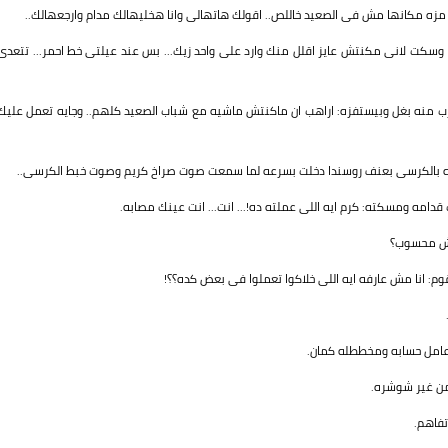
زه مكانها مش فى الصعيد خاللص.. اقولك هاتهالى وانا هخليهالك مدام وارجعهالك..
سكت لانى مكنتش عايز اقلل منك وارد على واحد زيك... بس عند عيلتى خط احمر... تتعدى
رب منه بغل وبيستفزه: اراهب ان ماكنتش ماشيه مع شباب الصعيد كلهم.. وجايه تعمل عليك
ه بالكرسى بعنف روسندا دخلت بسرعه لما سمعت صوت صراخ كريم وصوت خبط الكرسى..
مه ومسكته: كرم ايه اللى عملته ده!... انت... انت عينك مصابه.
 مش محسوب؟
: انا مش عارفه ايه اللى خلاكوا تعملوا فى بعض كده؟؟!
عامل حسابه ومخططله كمان.
 من غير شوشره.
فاهم.