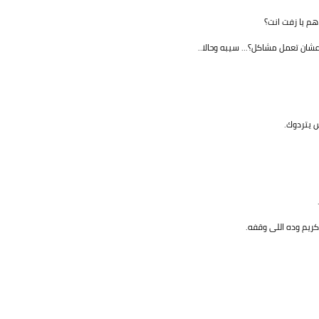
م يا زفت انت؟
شان تعمل مشاكل؟... سيبه وحالا..
س يتردوك.
ريم وده اللى وقفه.