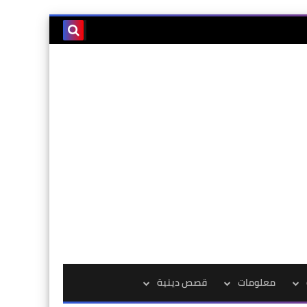
معلومات
قصص دينية