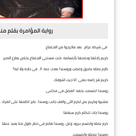
رواية المؤامرة بقلم م
فى شركه عزام.. بعد ماخرجوا من الاجتماع.
كريم راحلها وحضنها بأبتسامه: كنت مستنى الاجتماع يخلص بفارغ الصبر.
كارم بصله بضيق وغضب وروسندا بعدت عنه: اا.. فى حاجه ولا ايه؟
كريم هز راسه بنفى: انا جيت اشوفك.
روسندا ابتسمت بخفه: اتفضل فى مكتبى.
مشيوا وكريم بص لكرم اللى واقف جانب روسندا: عايز اكلمها على انفرا
روسندا جات تتكلم كرم سبقها.
كرم بصله وابتسم ببرود وغل: روسندا هانم فى خطر طول منا يعيد عنها.
روسندا بصتله وابتسمت.