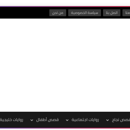
نا
اتصل بنا
سياسة الخصوصية
من نحن
صص نجاح
روايات اجتماعية
قصص أطفال
روايات خليجية