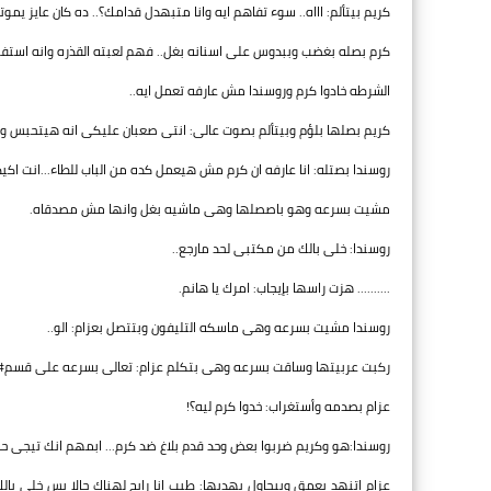
كريم بيتألم: اااه.. سوء تفاهم ايه وانا متبهدل قدامك؟.. ده كان عايز يموت
كرم بصله بغضب وببدوس على اسنانه بغل.. فهم لعبته القذره وانه استف
الشرطه خادوا كرم وروسندا مش عارفه تعمل ايه..
كريم بصلها بلؤم وبيتألم بصوت عالى: انتى صعبان عليكى انه هيتحبس و
روسندا بصتله: انا عارفه ان كرم مش هيعمل كده من الباب للطاء...انت اكيد 
مشيت بسرعه وهو باصصلها وهى ماشيه بغل وانها مش مصدقاه.
روسندا: خلى بالك من مكتبى لحد مارجع..
.......... هزت راسها بإيجاب: امرك يا هانم.
روسندا مشيت بسرعه وهى ماسكه التليفون وبتتصل بعزام: الو..
ركبت عربيتها وساقت بسرعه وهى بتكلم عزام: تعالى بسرعه على قسم### 
عزام بصدمه وأستغراب: خدوا كرم ليه؟!
روسندا:هو وكريم ضربوا بعض وحد قدم بلاغ ضد كرم... ابمهم انك تيجى ح
عزام اتنهد بعمق وبيحاول يهديها: طيب انا رايح لهناك حالا بس خلى 