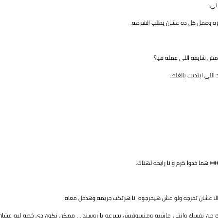
نى.
زه وعمل كل ده عشان يطلب الشرطه.
مش شايفه اللى عمله فيا؟!
اللى ابتديت بالغلط.
هما خدوا كرم وانا رايحه لهناك.
الا عشان تخرجه ولو مش هيخرجوه انا هرتكب جريمه وهدخل معاه.
بالك من نفسك وانتى ماشيه ومتسوقيش بسرعه يا روسندا... ممكن تكون دى خطه ليه عشان