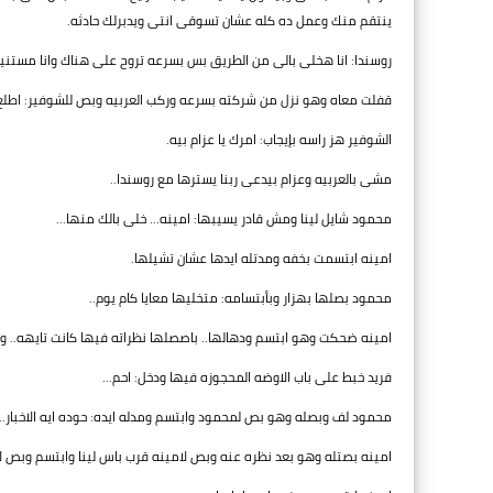
ينتقم منك وعمل ده كله عشان تسوقى انتى ويدبرلك حادثه.
روسندا: انا هخلى بالى من الطريق بس بسرعه تروح على هناك وانا مستنيا
قفلت معاه وهو نزل من شركته بسرعه وركب العربيه وبص للشوفير: اط
الشوفير هز راسه بإيجاب: امرك يا عزام بيه.
مشى بالعربيه وعزام بيدعى ربنا يسترها مع روسندا..
محمود شايل لينا ومش قادر يسيبها: امينه... خلى بالك منها...
امينه ابتسمت بخفه ومدتله ايدها عشان تشيلها.
محمود بصلها بهزار وبأبتسامه: متخليها معايا كام يوم..
امينه ضحكت وهو ابتسم ودهالها.. باصصلها نظراته فيها كانت تايهه.. ولا
فريد خبط على باب الاوضه المحجوزه فيها ودخل: احم...
محمود لف وبصله وهو بص لمحمود وابتسم ومدله ايده: حوده ايه الاخبار..
امينه بصتله وهو بعد نظره عنه وبص لامينه قرب باس لينا وابتسم وبص 