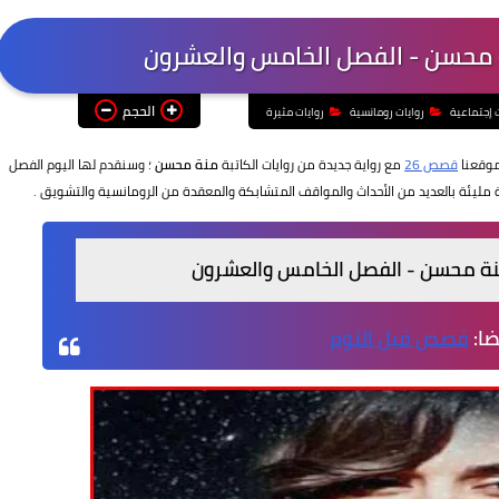
ة محسن - الفصل الخامس والعشرون
الحجم
ت إجتماعية
روايات رومانسية
روايات مثيرة
موقعنا
قصص 26
مع رواية جديدة من روايات الكاتبة
منة محسن
؛ وسنقدم لها اليوم الفصل
مليئة بالعديد من الأحداث والمواقف المتشابكة والمعقدة من الرومانسية والتشويق .
منة محسن - الفصل الخامس والعشرون
ضا:
قصص قبل النوم