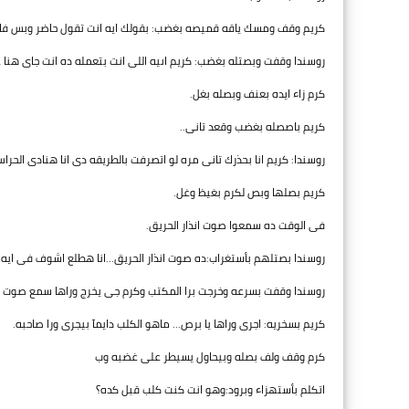
كريم وقف ومسك ياقه قميصه بغضب: بقولك ايه انت تقول حاضر وبس فاه
روسندا وقفت وبصتله بغضب: كريم اىيه اللى انت بتعمله ده انت جاى هنا ع
كرم زاء ايده بعنف وبصله بغل.
كريم باصصله بغضب وقعد تانى..
روسندا: كريم انا بحذرك تانى مره لو اتصرفت بالطريقه دى انا هنادى الحرا
كريم بصلها وبص لكرم بغيظ وغل.
فى الوقت ده سمعوا صوت انذار الحريق.
روسندا بصتلهم بأستغراب:ده صوت انذار الحريق...انا هطلع اشوف فى ايه.
روسندا وقفت بسرعه وخرجت برا المكتب وكرم جى يخرج وراها سمع صوت ك
كريم بسخريه: اجرى وراها يا برص... ماهو الكلب دايمآ بيجرى ورا صاحبه.
كرم وقف ولف بصله وبيحاول يسيطر على غضبه وب
اتكلم بأستهزاء وبرود:وهو انت كنت كلب قبل كده؟