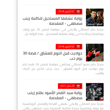
07 أكتوبر 2018
رواية عشقها المستحيل للكاتبة زينب
مصطفي - المقدمة
مرحباً بكم أصدقائي وأحبابي في موقعنا قصص 26 مع روايات
رومانسية جريئة جدا في رواية عشقها المستحيل ، هذه الرواية عل…
02 أكتوبر 2018
حواديت قبل النوم للعشاق / قصة 30
يوم حب
مرحباً بكم جميع أصدقائي ومتابعي موقعنا قصص 26 نقدم لكم
يوم حواديت قبل النوم للعشاق ، حيث يرغب الكثير من البنات
والشب…
29 يناير 2021
رواية سيد القمر الأسود بقلم زينب
مصطفي - المقدمة
مرحباً بكم أصدقائي وأحبابي عاشقي القراءة والقصص الرومانسية
مع رواية رومانسية جديدة للكاتبة المتميزة زينب مصطفى والتي