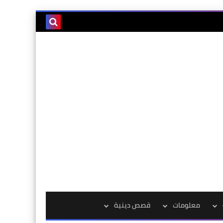
معلومات
قصص دينية