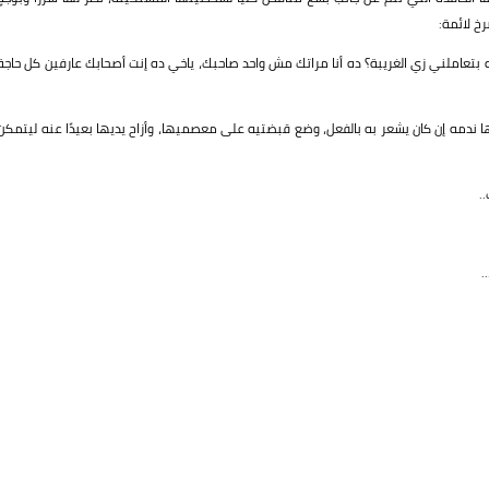
 لائمة:
 بتعاملني زي الغريبة؟ ده أنا مراتك مش واحد صاحبك، ياخي ده إنت أصحابك عارفين كل حاجة
ا ندمه إن كان يشعر به بالفعل، وضع قبضتيه على معصميها، وأزاح يديها بعيدًا عنه ليتمكن
.
.