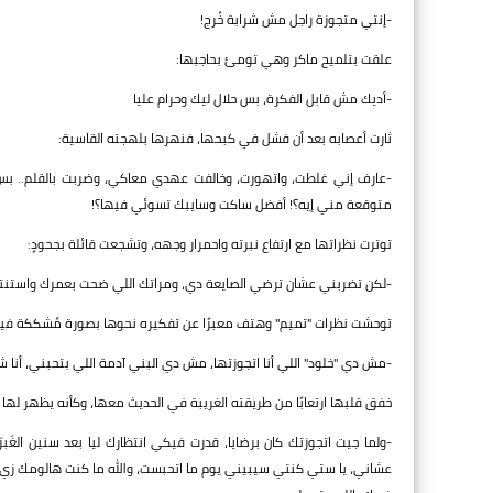
-إنتي متجوزة راجل مش شرابة خُرج!
علقت بتلميح ماكر وهي تومئ بحاجبها:
-أديك مش قابل الفكرة، بس حلال ليك وحرام عليا
ثارت أعصابه بعد أن فشل في كبحها، فنهرها بلهجته القاسية:
-عارف إني غلطت، واتهورت، وخالفت عهدي معاكي، وضربت بالقلم.. بس إ
متوقعة مني إيه؟! أفضل ساكت وسايبك تسوئي فيها؟!
توترت نظراتها مع ارتفاع نبرته واحمرار وجهه، وتشجعت قائلة بجحودٍ:
-لكن تضربني عشان ترضي الصايعة دي، ومراتك اللي ضحت بعمرك واستنت
توحشت نظرات "تميم" وهتف معبرًا عن تفكيره نحوها بصورة مُشككة فيه
-مش دي "خلود" اللي أنا اتجوزتها، مش دي البني آدمة اللي بتحبني، أنا
خفق قلبها ارتعابًا من طريقته الغريبة في الحديث معها، وكأنه يظهر لها
-ولما جيت اتجوزتك كان برضايا، قدرت فيكي انتظارك ليا بعد سنين ال
عشاني، يا ستي كنتي سيبيني يوم ما اتحبست، والله ما كنت هالومك زي دل