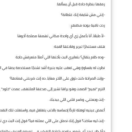
رمقها بنظرة حادة قبل أن يسألها:
-إنتي مش شايفة إنك غلطانة؟
ردت نافية بوجه مكفهرٍ:
-لأ طبعًا، أنا بأعمل زي أي واحدة مكاني تهمها مصلحة أخوها
هتف مستنكرًا تبرير وقاحتها الفجة:
-وده كلام يتقال؟ بتعايري البت بأختها اللي أصلاً متعرفش حاجة
نظرت له بقساوةٍ وهي تعقب عليه بنبرة أشد تشنجًا مستخدمة يدها في الت
-وإنت الصراحة كنت ذوق على الآخر معايا، ده إنت ضربتني قصادها؟
التزم "تميم" الصمت وهو يراها تشير إلى صدغها الملتهف، عمدت "خلود" 
-إنت وجعتني، وكسر قلبي اللي بيحبك.
أغمض عينيه لوهلة تاركًا إحساسه بالذنب يتغلغل فيه، واستغلت تلك النق
-إنت ليه ساكت؟ قول إنك ندمان على اللي عملته فيا؟ قول إنت البت دي ت
حقًا كان تبدد أي شعورٍ يراوده بإعادة التفكير في تصرفه العنيف بكلمات