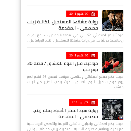
07 أكتوبر 2018
رواية عشقها المستحيل للكاتبة زينب
مصطفي - المقدمة
مرحباً بكم أصدقائي وأحبابي في موقعنا قصص 26 مع روايات
رومانسية جريئة جدا في رواية عشقها المستحيل ، هذه الرواية عل…
02 أكتوبر 2018
حواديت قبل النوم للعشاق / قصة 30
يوم حب
مرحباً بكم جميع أصدقائي ومتابعي موقعنا قصص 26 نقدم لكم
يوم حواديت قبل النوم للعشاق ، حيث يرغب الكثير من البنات
والشب…
29 يناير 2021
رواية سيد القمر الأسود بقلم زينب
مصطفي - المقدمة
مرحباً بكم أصدقائي وأحبابي عاشقي القراءة والقصص الرومانسية
مع رواية رومانسية جديدة للكاتبة المتميزة زينب مصطفى والتي