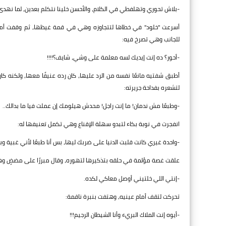
-بلاش تحوري وتهلفطي في الكلام، والأحسن خلينا نتكلم بعدين، لما نهدى اح
أسرعت "خلود" في خطاها لتتجاوزه وهي في قمة غيظها، ثم وقفت أمام
للجانب وهي تصرخ فيه:
-أحور؟ ده إنت إيديك لسه معلمة على وشي، شايف؟!!!!
أطبق شفتيه مانعًا نفسه من الرد عليها، كان رده عنيفًا معها، ولكنه ك
لتشعره بفداحة جريرته:
-وطبعًا مش ندمان! ما إنت راجل! محدش هيلومك إن عملت فيا ما بدالك..
انفجرت في نوبة بكاء لتبدو سهلة الإقناع وهي تكمل تعنيفها له:
-واحدة غيري كانت قلبت الدنيا على ضربك ليها، بس أنا طبعًا لأني غبي
علقت غصة مؤلمة في حلقه بتذكيرها لتهوره، وقال مبررًا على مضضٍ وه
-إنتي اللي خلتيني أوصل معاكي لكده.
تحركت لتقف أمام عينيه، وهتفت بنبرة ناقمة:
-أيوه إنت الملاك البريء وأنا الشيطان الرجيم!!!