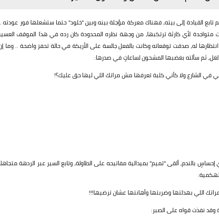
تابع القيادة إلى بيته، فهناك معركة مؤجلة بينه وبين "خلود" حتما ستشعلها فور عودته ..
ررات متواجدة لأي كارثة ترتكبها، من وجهة نظره المحدودة كان رده في هذا الموقف العسير
نتظارها له، صدقت توقعاته وكانت بالفعل جالسة على الأريكة في حالة تحفز واضحة .. وما إن
الغل، ثم سألته بغضبها المشحون لساعاتٍ في صدرها:
في الشارع ولا كأني كلبة تعرفها مش مراتك اللي ليها حق عليك؟!
حساسٍ بالندم، ألقى "تميم" بميدالية مفاتيحه على الطاولة، وتابع السير عبر الردهة متجاهلاً
 تهكمية:
اتك اللي بهدلتها وضربتها وأهانتها عشان ترضيها!!!
 وقد نفذت قواه على الصبر: