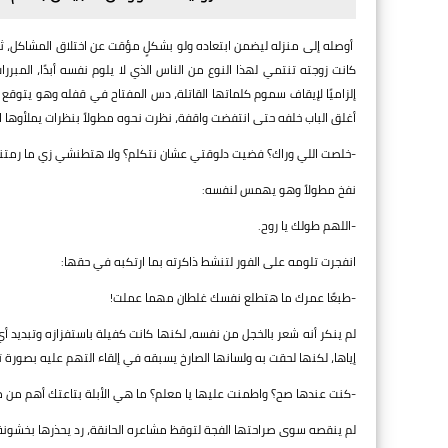
أوصله إلى منزله ليضمن ابتعاده ولو بشكلٍ مؤقت عن اختلاق المشاكل، ثم 
كانت زوجته تنتمي لهذا النوع من الناس الذي لا يلوم نفسه أبدًا، المب
إلزاميًا لإيقاف سموم كلماتها القاتلة، دس المفتاح في قفله وهو يتوقع ا
أغلق الباب خلفه حتى انتفضت واقفة، نظرت نحوه مطولاً بنظرات يملأوها 
-خلصت اللي وراك؟ فضيت دلوقتي عشان نتكلم؟ ولا هتطنشي زي ما رمتني 
نفخ مطولاً وهو يهمس لنفسه:
-اللهم طولك يا روح.
انفجرت تلومه على الفور لتنشط ذاكرته بما ارتكبه في حقها:
-طبعًا عمرك ما هتطلع نفسك غلطان مهما عملت!
لم ينكر أنه شعر بالخجل من نفسه، لكنها كانت كفيلة باستفزازه وتبديد أي إ
إياها، لكنها لحقت به ولسانها الصارخ يسبقه في إلقاء التهم عليه بصورة
-كنت عندها صح؟ واطمنت عليها يا معلم؟ ما هي الأبلة بتاعتك أهم من مر
لم ينقصه سوى صراحتها الفجة لتوقظ مشاعره الحانقة، رد يحذرها بخشونة