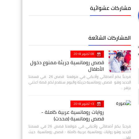
مشاركات عشوائية
المشاركات الشائعة
08 أكتوبر 2018
قصص رومانسية جريئة ممنوع دخول
الأطفال
مرحباً بكم أصدقائي وأحبابي في موقعنا قصص 26 في قسمنا
الجديد وهو قصص رومانسية جريئة واليوم سنقدم لكم قصة اعتني
بزهر…
13 أكتوبر 2018
روايات رومانسية عربية كاملة -
قصص رومانسية (محدث)
مرحباً بكم أصدقائي وأحبابي في موقعنا قصص 26 في قسمنا
الجديد وهو روايات رومانسية عربية كاملة - قصص رومانسية حيث
نقد…