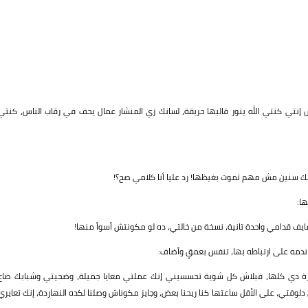
نتي كنتي الله ينور قالبها حريقة، لسانك زي المنشار عمال يحف في رقاب الناس، كنتي
ك سنين مش مهم تموت بغيظها! رد عليا أنا كلامي صح؟!
ا:
 شايف قدامي واحدة تانية، نسخة من خالتي، ده لو مكونتش أسوأ منها!
 ندمه على ارتباطه بها، تنفس بعمقٍ وأضاف:
غَبرَة دي كلها، فبلاش كل شوية تحسسيني إنك عملتي معايا جميلة، وضحيتي وشبابك ضاع
وقتي، على الأقل ساعتها كنا ريحنا بعض، وجايز مكوناش وصلنا لكده النهاردة، إنك تعايري