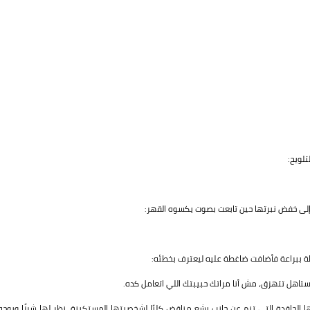
لويح:
إلى خفض نبرتها حين تابعت بصوت يكسوه القهر:
طة ببراعة فأضافت ضاغطة عليه ليعترف بخطئه:
ستاهل تتهزق، مش أنا مراتك حبيبتك اللي اتعامل كده.
ها الحاقدة التي تنم عن جانب بشع مناقض كليًا لشخصيتها المستكينة، نظر لها شرزًا وبوجهٍ