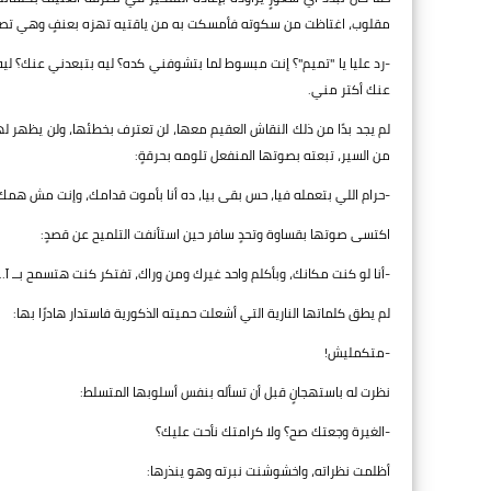
مقلوب، اغتاظت من سكوته فأمسكت به من ياقتيه تهزه بعنفٍ وهي تصرخ
-رد عليا يا "تميم"؟ إنت مبسوط لما بتشوفني كده؟ ليه بتبعدني عنك؟ ليه
عنك أكتر مني.
لم يجد بدًا من ذلك النقاش العقيم معها، لن تعترف بخطئها، ولن يظهر له
من السير، تبعته بصوتها المنفعل تلومه بحرقةٍ:
-حرام اللي بتعمله فيا، حس بقى بيا، ده أنا بأموت قدامك، وإنت مش همك.
اكتسى صوتها بقساوة وتحدٍ سافر حين استأنفت التلميح عن قصدٍ:
-أنا لو كنت مكانك، وبأكلم واحد غيرك ومن وراك، تفتكر كنت هتسمح بــ آ...
لم يطق كلماتها النارية التي أشعلت حميته الذكورية فاستدار هادرًا بها:
-متكمليش!
نظرت له باستهجانٍ قبل أن تسأله بنفس أسلوبها المتسلط:
-الغيرة وجعتك صح؟ ولا كرامتك نأحت عليك؟
أظلمت نظراته، واخشوشنت نبرته وهو ينذرها: