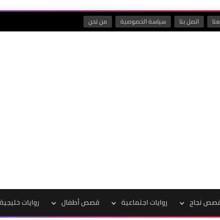
نا
اتصل بنا
سياسة الخصوصية
من نحن
صص نجاح
روايات اجتماعية
قصص أطفال
روايات خليجية