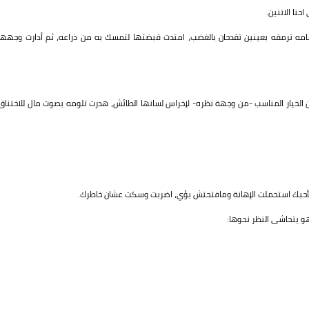
نا الاتنين.
ه ترمقه بعينين تقدحان بالغضب، امتدت قبضتها لتمسك به من ذراعه، ثم أدارت وجهها
ان الخيار المناسب -من وجهة نظره- لإخراس لسانها الطائش، هدرت تلومه بصوت مال للاختناق
ة وبأحبك استحملت الإهانة ومافتحتش بؤي، اضربت وسكت عشان خاطرك.
و يتحاشى النظر نحوها: