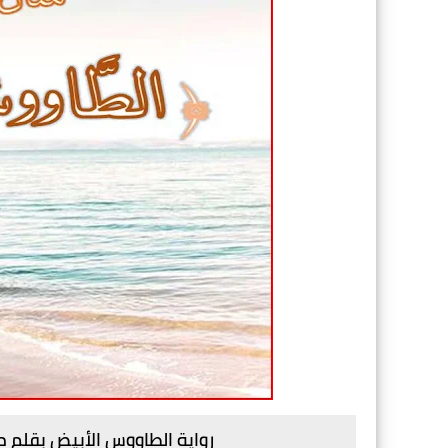
رواية الطاووس الأبيض بقلم منا