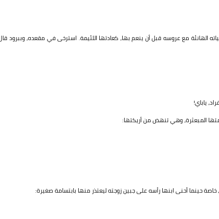
ته الهانئة مع عروسه قبل أن ينعم بها، كعادتها اللئيمة. استرخى في مقعده، وببرود قال
د، ياباي!
امتها المبعثرة، وهي تنهض من أريكتها:
خاصة حينما أحنى ابنها رأسه على جبين زوجته ليعتذر منها بابتسامة صغيرة: