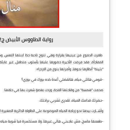
رواية الطاووس الأبيض ج2 بقلم منال سالم - الفصل السابع عشر
طفرت الدموع من عينيها بغزارة وهي تنوح نادبة حظ ابنتها التعس، وك
المفاجأة، فقد فرضت الأخيرة حضورها عليها بأسلوب متطفل، غير عابئة
"بثينة" أنظارها نحوها، وأمرتها بنوع من الازدراء:
-قومي هاتلي مياه، هاتفضلي أعدة كده بوزك في بوزي؟
صدمت "همسة" من وقاحتها الفجة، وردت بغصةٍ شعرت بها في حلقها:
-حضرتك قدامك المياه، تقدري تشربي براحتك.
وأشــارت بيدها نحو زجاجة المياه الموضوعة على الطاولة الدائرية الصغيرة
-طعمها ماسخ، مش عاجبني، هاتي غيرها، ولا مستخسرة فيا شوية مياه ع