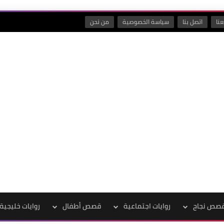
نا
اتصل بنا
سياسة الخصوصية
من نحن
صص نجاح
روايات اجتماعية
قصص أطفال
روايات خليجية