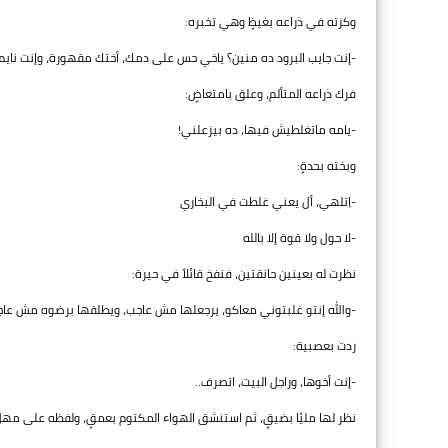
وكزته في ذراعه بغيظٍ وهي تخبره:
-إنت جايب البرود ده منين؟ ياخي حس على دمك، أختك مقهورة، وإنت نايم
فرك ذراعه المتألم، وعلق بامتعاضٍ:
-يامه ماتغلطيش فيها، ده بيزعلني!
وبخته بحدةٍ:
-اِتلهي، أل يعني غلطت في البخاري
-لا حول ولا قوة إلا بالله
نظرت له بعينين حانقتين، فنفخ قائلاً في حيرة:
-والله إنتو غلبتوني معاكو، يرجعلها مش عاجب، ويطلقها برضوه مش عاجب،
ردت بعصبية:
-إنت أخوها، وراجل البيت، اتصرف..
نظر لها مليًا بضيقٍ، ثم استنشق الهواء المكتوم بعمقٍ، ولفظه على مه