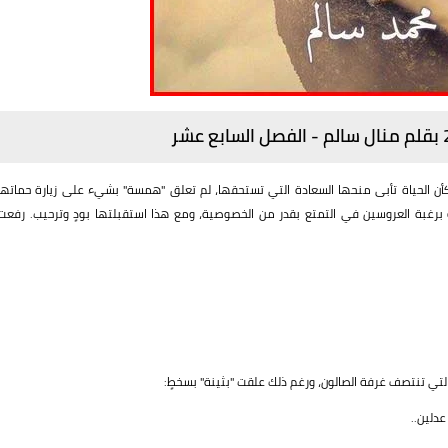
أن الحياة تأبى منحها السعادة التي تستحقها، لم تعلق "همسة" بشيء على زيارة حماتها
 برغبة العروسين في التمتع بقدر من الخصوصية، ومع هذا استقبلتها بودٍ وترحيب. رفعت
 التي تنتصف غرفة الصالون، ورغم ذلك علقت "بثينة" بسخطٍ:
دلين..