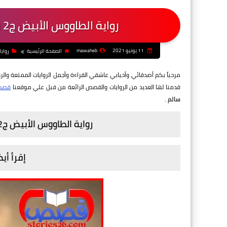
رواية الطاووس الأبيض ج2 بقلم منال سالم - الفصل السابع عشر
11 يونيو 2021
mawaheb
الصفحة الرئيسية
روايا
مرحباً بكم أصدقائي وأحبابي عاشقي القراءة وأجمل الروايات الممتعة والرو
قدمنا لها العديد من الروايات والقصص الرائعة من قبل علي موقعنا
قصص 
سالم
.
رواية الطاووس الأبيض ج2 بقلم منال سالم - الفصل السابع عشر
إقرأ أيض