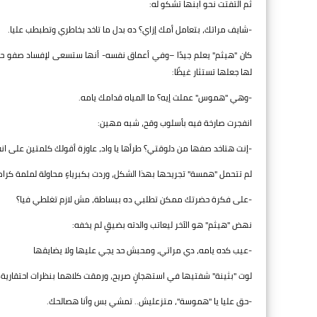
ثم التفتت نحو ابنها تشكو له:
-شايف مراتك، بتعامل أمك إزاي؟ ده بدل ما تاخد بخاطري وتطبطب عليا.
كان "هيثم" يعلم جيدًا –وفي أعماق نفسه- أنها ستسعى لإفساد صفو حيا
لها جعلها تستثار غيظًا:
-وهي "هموس" عملت إيه؟ ما المياه قدامك يامه.
انفجرت صارخة فيه بأسلوب وقح، شبه مهين:
-إنت هتاخد صفها من دلوقتي؟ طرأها يا واد، عاوزة أقولك كلمتين على انفرا
لم تتحمل "همسة" تجريحها بهذا الشكل، وردت بكبرياءٍ محاولة لملمة كر
-على فكرة حضرتك ممكن تطلبي ده ببساطة، مش لازم تغلطي فيا؟
نهض "هيثم" هو الآخر ليعاتب والدته بضيقٍ لم يخفه:
-عيب كده يامه، دي مراتي، ومحبش حد يجي عليها ولا يضايقها
لوت "بثينة" شفتيها في استهجانٍ صريح، ورمقت كلاهما بنظرات احتقارية، 
-حق عليا يا "هموسة"، متزعليش.. تمشي بس وأنا هصالحك.