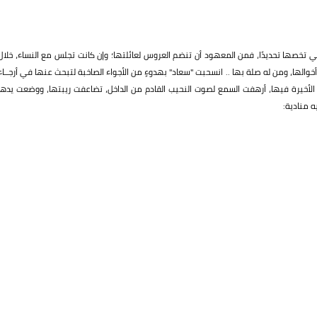
تي تخصها تحديدًا، فمن المعهود أن تنضم العروس لعائلتها؛ وإن كانت تجلس مع النساء، خلال
والها، ومن له صلة بها .. انسحبت "سعاد" بهدوءٍ من الأجواء الصاخبة لتبحث عنها في أرجــاء
الأخيرة فيها، أرهفت السمع لصوت النحيب القادم من الداخل، تضاعفت ريبتها، ووضعت يدها
ه منادية: