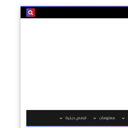
معلومات
قصص دينية