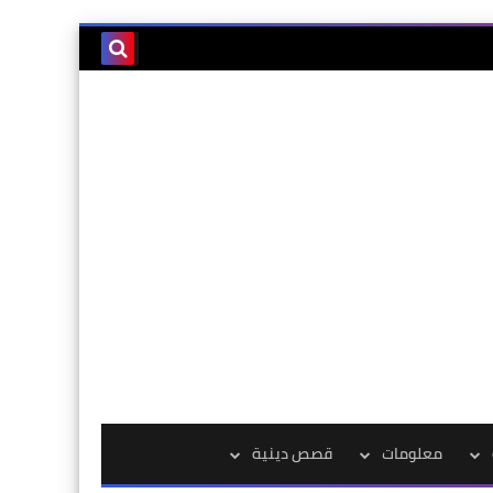
معلومات
قصص دينية