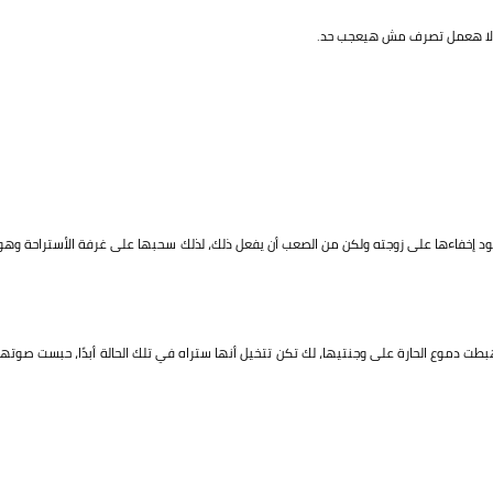
 وإلا هعمل تصرف مش هيعجب حد.
 يود إخفاءها على زوجته ولكن من الصعب أن يفعل ذلك، لذلك سحبها على غرفة الأستراحة وهو
هبطت دموع الحارة على وجنتيها، لك تكن تتخيل أنها ستراه في تلك الحالة أبدًا، حبست صوتها