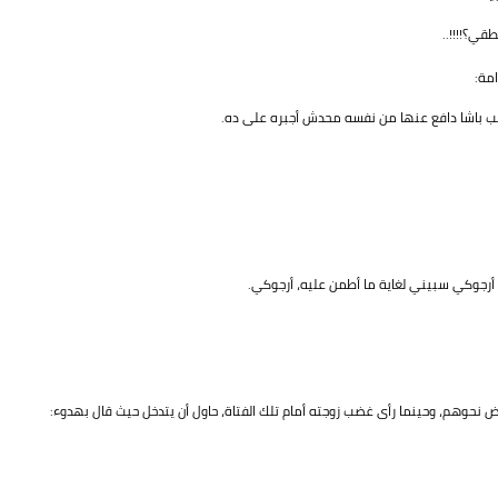
قي؟!!!!..
مة:
هب باشا دافع عنها من نفسه محدش أجبره على ده.
رجوكي سبيني لغاية ما أطمن عليه، أرجوكي.
نحوهم، وحينما رأى غضب زوجته أمام تلك الفتاة، حاول أن يتدخل حيث قال بهدوء: