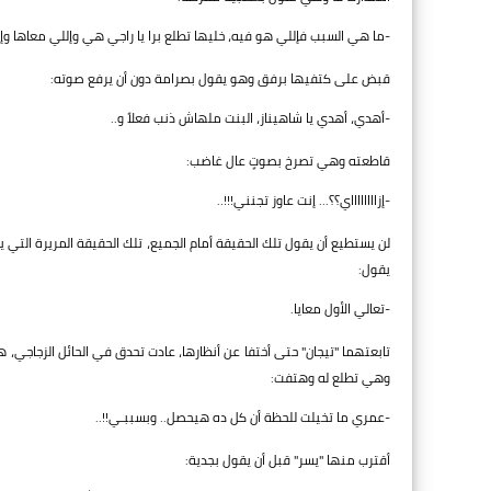
-ما هي السبب فإللي هو فيه، خليها تطلع برا يا راجي هي وإللي معاها
قبض على كتفيها برفق وهو يقول بصرامة دون أن يرفع صوته:
-أهدي، أهدي يا شاهيناز، البنت ملهاش ذنب فعلاً و..
قاطعته وهي تصرخ بصوتٍ عال غاضب:
-إزااااااااي؟؟... إنت عاوز تجنني!!!..
لن يستطيع أن يقول تلك الحقيقة أمام الجميع، تلك الحقيقة المريرة التي
يقول:
-تعالي الأول معايا.
تابعتهما "تيجان" حتى أختفا عن أنظارها، عادت تحدق في الحائل الزجاجي، 
وهي تطلع له وهتفت:
-عمري ما تخيلت للحظة أن كل ده هيحصل.. وبسببـي!!..
أقترب منها "يسر" قبل أن يقول بجدية: