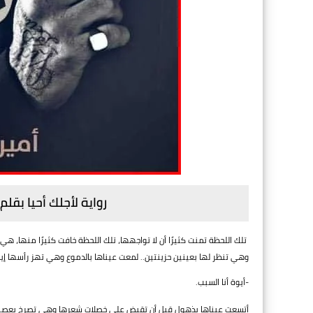
رواية لأجلك أحيا بقل
تلك اللحظة تمنت كثيرًا أن لا تواجهها، تلك اللحظة خافت كثيرًا منها، ه
وهي تنظر لها بعينين حزينتين.. لمعت عيناها بالدموع وهي تهز رأسها إيج
-أيوة أنا السبب.
أتسعت عيناها بذهول قبل أن تقبض على خصلات شعرها وهي تصرخ بعصب