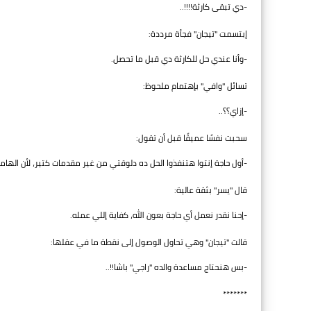
-دي تبقى كارثة!!!!..
إبتسمت "تيجان" فجأة مرددة:
-وأنا عندي حل للكارثة دي قبل ما تحصل.
تسائل "وافي" بإهتمام ملحوظ:
-إزاي؟؟..
سحبت نفسًا عميقًا قبل أن تقول:
-أول حاجة إنتوا هتنفذوا الحل ده دلوقتي من غير مقدمات كتير، لأن ال
قال "يسر" بثقة عالية:
-إحنا نقدر نعمل أي حاجة بعون الله، كفاية إللي عمله.
قالت "تيجان" وهي تحاول الوصول إلى نقطة ما في عقلها:
-بس هنحتاج مساعدة والده "راجي" باشا!!..
*******