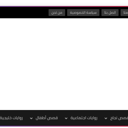
نا
اتصل بنا
سياسة الخصوصية
من نحن
صص نجاح
روايات اجتماعية
قصص أطفال
روايات خليجية