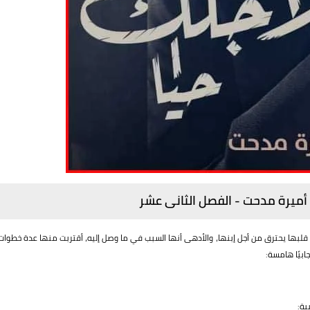
م أميرة مدحت - الفصل الثانى عشر
ي قلبها يحترق من أجل إبنها، والأدهى أنها السبب في ما وصل إليه، أقتربت منها عدة خطوات
ابيًا هامسة:
ية: