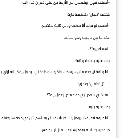
-أصهب قوي، وهيعدي من الأزمة دي على خير إن شاء الله.
هتفت "تيجان" بتنهيدة حارة:
-أصهب لو مات، أنا هضيع وناس تانية هتضيع.
عقد ما بين حاجبيه وهو يسألها:
-قصدك إيه؟؟..
ردت عليه بلهجة واثقة:
-أنا واثقة أن جده مش هيسكت، وأكيد هو دلوقتي بيحاول يفكر أنه إزاي ير
تسائل "وافي" بعمق:
-تفتكري شخص زي ده ممكن يعمل إيه؟؟..
ردت عليه بتوتر:
-أنا خايفة أنه يفكر يوصل للسجينات عشان يقتلهم، لأن دي حاجة هترجعله 
حرك "يسر" رأسه بعدم إستيعاب قبل أن يهمس: