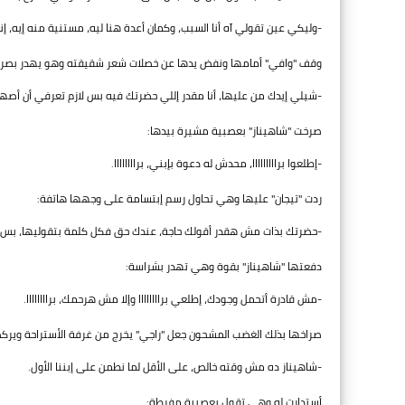
-وليكي عين تقولي آه أنا السبب، وكمان أعدة هنا ليه، مستنية منه إيه، إنط
وقف "وافي" أمامها ونفض يدها عن خصلات شعر شقيقته وهو يهدر بصرا
-شيلي إيدك من عليها، أنا مقدر إللي حضرتك فيه بس لازم تعرفي أن أص
صرخت "شاهيناز" بعصبية مشيرة بيدها:
-إطلعوا برااااااااا، محدش له دعوة بإبني، براااااااا.
ردت "تيجان" عليها وهي تحاول رسم إبتسامة على وجهها هاتفة:
-حضرتك بذات مش هقدر أقولك حاجة، عندك حق فكل كلمة بتقوليها، بس أ
دفعتها "شاهيناز" بقوة وهي تهدر بشراسة:
-مش قادرة أتحمل وجودك، إطلعي براااااااا وإلا مش هرحمك، براااااااا.
صراخها بذلك الغضب المشحون جعل "راجي" يخرج من غرفة الأستراحة ويركض 
-شاهيناز ده مش وقته خالص، على الأقل لما نطمن على إبننا الأول.
أستدارت له وهي تقول بعصبية مفرطة: