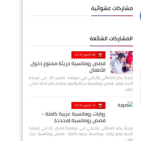
مشاركات عشوائية
المشاركات الشائعة
08 أكتوبر 2018
قصص رومانسية جريئة ممنوع دخول
الأطفال
مرحباً بكم أصدقائي وأحبابي في موقعنا قصص 26 في قسمنا
الجديد وهو قصص رومانسية جريئة واليوم سنقدم لكم قصة اعتني
بزهر…
13 أكتوبر 2018
روايات رومانسية عربية كاملة -
قصص رومانسية (محدث)
مرحباً بكم أصدقائي وأحبابي في موقعنا قصص 26 في قسمنا
الجديد وهو روايات رومانسية عربية كاملة - قصص رومانسية حيث
نقد…