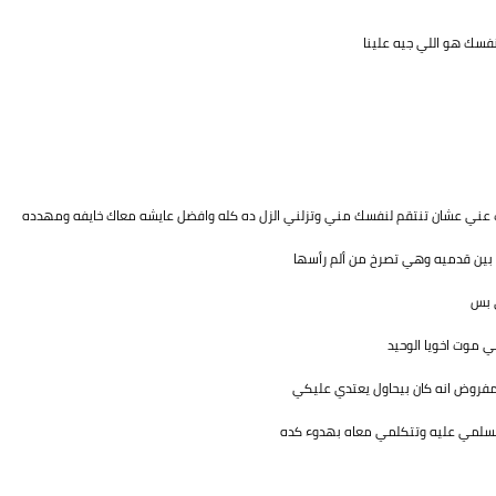
فسك هو اللي جيه علينا
عني عشان تنتقم لنفسك مني وتزلني الزل ده كله وافضل عايشه معاك خايفه ومهدده
 بين قدميه وهي تصرخ من ألم رأسها
ي بس
 موت اخويا الوحيد
لمفروض انه كان بيحاول يعتدي عليكي
سلمي عليه وتتكلمي معاه بهدوء كده