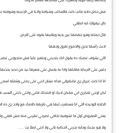
مش حصل حاجه مانت كنت فالمكتب وشيافنا واحنا في الجنينه وشوفته بن
كان بيقولك ايه انطقي
قال جملته وهو ينفضها بين يديه ويلقيها بقوه على الارض
احنت رأسها بحزن والدموع تغرق وجهها
اللي يشوف غضبك ده يقول انك بتحبني وبتغير عليا مش متجوزني غصب 
جلس على الاريكه مقابلها واذا به يقبض علي شعرها بيد من حديد يجذبها
انا اذا كنت غيران زي مابتقولي فداه عشان انتي على زمتي وشايله اسم
لكن اوعي تفكري اني ممكن احبك او افتحلك قلبي وانتي كنتي السبب في
الحاجه الوحيده اللي انا مستغرب ليها هي طريقة كلامك مع واحد زي ده ا
يعني المفروض اول ما تشوفيه تخافي تصرخي تهربي منه مش تقفي وت
ولا هو عجبك وحابه تجربي الحكايه تاني ولا انتي اصلاً بت .......