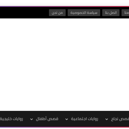
نا
اتصل بنا
سياسة الخصوصية
من نحن
صص نجاح
روايات اجتماعية
قصص أطفال
روايات خليجية