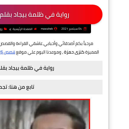
رواية في ظلمة بيجاد بقلم 
04 سبتمبر 2021
mawaheb
الصفحة الرئيسية
رو
مرحباً بكم أصدقائي وأحبابي عاشقي القراءة والقصص 
المميزة
كنزى حمزة
, وموعدنا اليوم علي موقع
قصص 26
رواية في ظلمة بيجاد بقلم
تابع من هنا: تج