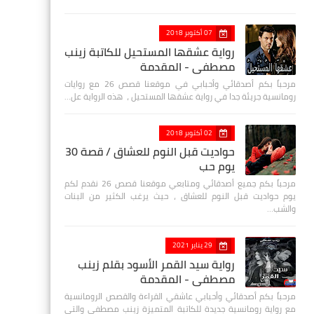
07 أكتوبر 2018
رواية عشقها المستحيل للكاتبة زينب
مصطفي - المقدمة
مرحباً بكم أصدقائي وأحبابي في موقعنا قصص 26 مع روايات
رومانسية جريئة جدا في رواية عشقها المستحيل ، هذه الرواية عل…
02 أكتوبر 2018
حواديت قبل النوم للعشاق / قصة 30
يوم حب
مرحباً بكم جميع أصدقائي ومتابعي موقعنا قصص 26 نقدم لكم
يوم حواديت قبل النوم للعشاق ، حيث يرغب الكثير من البنات
والشب…
29 يناير 2021
رواية سيد القمر الأسود بقلم زينب
مصطفي - المقدمة
مرحباً بكم أصدقائي وأحبابي عاشقي القراءة والقصص الرومانسية
مع رواية رومانسية جديدة للكاتبة المتميزة زينب مصطفى والتي