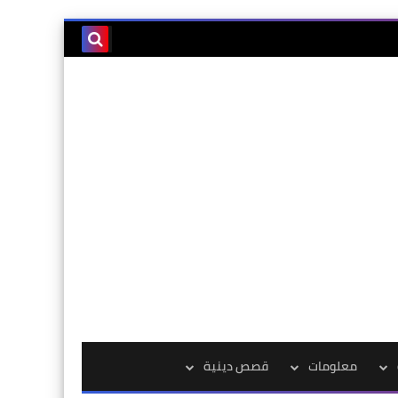
معلومات
قصص دينية