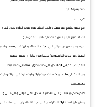
كنت بتقولها ايه
هي مين
رفع عينه بملامح غير مبشرة بالخير اعتلت نبرة صوته الحاده بعض الشئ
انت هاتصيع عليا يا حسن مانت عارف انا بتكلم عن مين
عن ساره يا حسن عن مراتي اللي حذرتك انك ماتحاولش تتكلم معاها وانت
اندهش من غيرته الواضحه جداً عليها وبدء يحاول ان يمتص غضبه
الله حيلك يا عم في ايه انا كل اللي كنت بحاول اعمله اني اعتذر ليها
بس انت قولي مالك ثاير كده انت غيرت رأيك والبت حليت في عينك وبقيت ت
حسسسسسن
اخرص خالص واعرف ان اللي بتتكلم عنها دي تبقي مراتي واللي بيني وبين
ومش عايز ألفت نظرك للحكاية دي تاني سيرتها ماتجيش على لسانك تاني