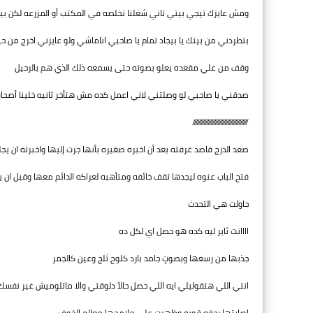
ومش عايزك تيجي بيتي تاني شغلنا نخلصه في المكتب أو المزرعه لكن بيت
بتطردني من بيتك يا بيجاد تمام يا صاحبي اناماشي ولو عايزني اخرج من 
وقف من علي مقعده يعلو بصوته حتى يسمعه ذلك الذي هم بالرحيل
صدقني يا صاحبي لو وصلتني لاني اعمل كده مش هتأخر ثانيه خلينا أصح
///////////////////////////////////////
صعد الدرج قاصد غرفته بعد أن اخبره صغيره بأنها جرت إليها واخبرته ان ي
فتح الباب عنوه ليجدها تقف خائفه ومتأهبه لعراكه الدائم معها وقبل ان 
حاولت هي التحدث
اااانت ثاير ليه كده هو حصل اي لكل ده
جذبها من رسغها وبصوتٍ جامد بارد كلوح ثلج وعين كالجمر
انتي اللي هتقوليلي ايه اللي حصل حالاً دلوقتي والا ماتلوميش غير نفسك
إصابتها رجفه قويه وظهرت على ملامحها معالم الخوف