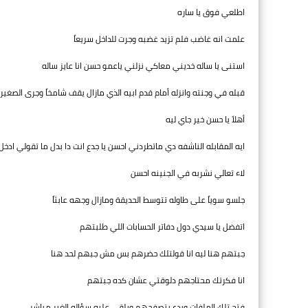
اطلعي فوق يا ساره
علمت انه غاضب فلم تزيد غضبه وجرت للداخل سريعاً
استنى يا ساله خديني معاكي نزلني ياعمو حسن انا عايز ساله
قبله في وجنته وانزله أمام قدم ابيه الذي مازال يقف شامخاً وجرى الصغير
أهلاً يا حسن خير جاي ليه
ايه المقابله الناشفه دي ماتطردني احسن يا جدع انت دا بدل ما تقولي ادخل
لاء تعالي نشربه في الجنينه احسن
جلسو سوياً على طاوله تتوسط الحديقة ومازال وجهه عابثاً
اتفضل يا سيدي دول دفاتر الحسابات اللي طلبتهم
جبتهم هنا ليه انا قولتلك حضرهم بس مش جبهم لحد هنا
انا فكرتك محتاجهم دلوقتي عشان كده جبتهم
فتح تلك الملفات وبدء يتصفحهم ويلقي عليه سؤاله الغير مباشر