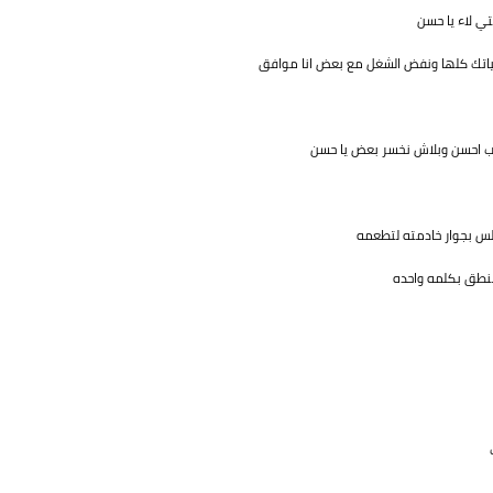
ي لاء يا حسن
حياتك كلها ونفض الشغل مع بعض انا موافق
اب احسن وبلاش نخسر بعض يا حسن
جلس بجوار خادمته لتطعمه
ينطق بكلمه واحده