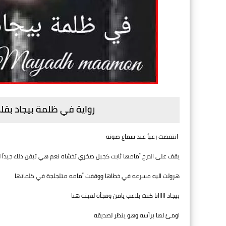
رواية في ظلمة بيجاد بقلم
انتفضت رعباً عند سماع صوته
يقف على الدرج أمامها ثابت كجبل صخري تخشاه نعم هي تيقن ذلك جيداً لكن
هرولت اليه مسرعه في خطاها ووقفت أمامه متلجلجة في كلماتها
بيجاد ااااانا كنت بلاعب يامن وفجأه لقيته هنا
اومئ لها برأسه وهو ينظر لصديقه