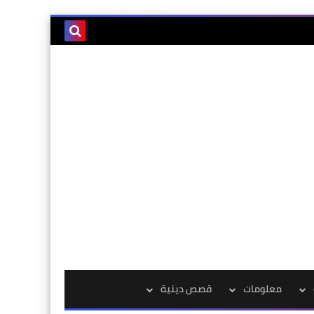
معلومات
قصص دينية