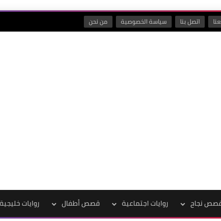
نا
اتصل بنا
سياسة الخصوصية
من نحن
صص نجاح
روايات اجتماعية
قصص أطفال
روايات خليجية