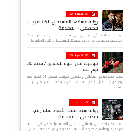
07 أكتوبر 2018
رواية عشقها المستحيل للكاتبة زينب
مصطفي - المقدمة
مرحباً بكم أصدقائي وأحبابي في موقعنا قصص 26 مع روايات
رومانسية جريئة جدا في رواية عشقها المستحيل ، هذه الرواية عل…
02 أكتوبر 2018
حواديت قبل النوم للعشاق / قصة 30
يوم حب
مرحباً بكم جميع أصدقائي ومتابعي موقعنا قصص 26 نقدم لكم
يوم حواديت قبل النوم للعشاق ، حيث يرغب الكثير من البنات
والشب…
29 يناير 2021
رواية سيد القمر الأسود بقلم زينب
مصطفي - المقدمة
مرحباً بكم أصدقائي وأحبابي عاشقي القراءة والقصص الرومانسية
مع رواية رومانسية جديدة للكاتبة المتميزة زينب مصطفى والتي