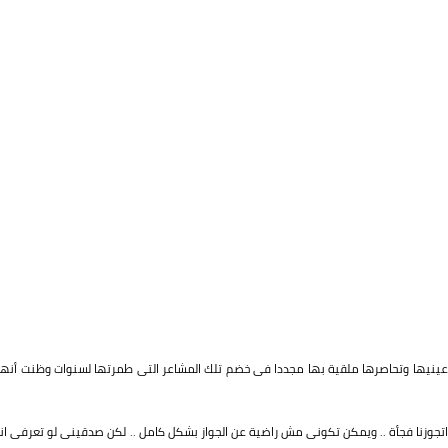
ر عينيها وتحاصرها ملقية بها مجددا فى خضم تلك المشاعر التى طمرتها لسنوات وظنت أنها
 اتجوزنا فجأة .. ويمكن تكونى مش راضية عن الجواز بشكل كامل .. لكن صدقينى لو تعرفى انا