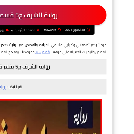
رواية الشرف ج5 قسمة الشبينى - الفصل السابع عشر
30 أكتوبر 2021
mawaheb
الصفحة الرئيسية
رواي
رواية صعي
مرحباً بكم أصدقائي وأحبابي عاشقي القراءة والقصص مع
القصص والروايات الجميلة علي موقعنا
قصص 26
وموعدنا اليوم مع الفص
رواية الشرف ج5 بقلم قسمة الشبينى - الفصل السابع عشر
رواي
اقرأ أيضا: