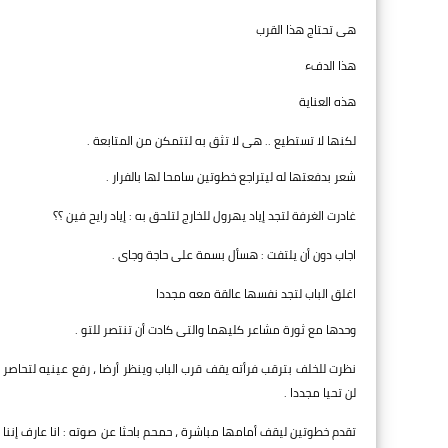
هى تحتاج هذا القرب
هذا الدفء
هذه العناية
لكنها لا تستطيع .. هى لا تثق به لتتمكن من المتابعة .
شعر بدفعتها له ليتراجع خطوتين سامحا لها بالفرار .
غادرت الغرفة لتجد إياد يهرول للخارج لتلحق به : إياد رايح فين ؟؟
اجاب دون أن يلتفت : هسأل بسمة على حاجة وجاى .
اغلق الباب لتجد نفسها عالقة معه مجددا
وحدها مع ثورة مشاعر كليهما والتى كادت أن تنتصر للتو .
نظرت للخلف بترقب فرأته يقف قرب الباب وينظر أرضا ، رفع عينيه لتحاص
لن تحيا مجددا .
تقدم خطوتين ليقف أمامها مباشرة ، حمحم باحثا عن صوته : انا عارف إننا