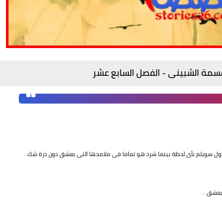
ل سويلم بأى لحظة بينما شرد هو تماما فى ملامحها التى يعشق دون ذرة شك .
يعشق ..