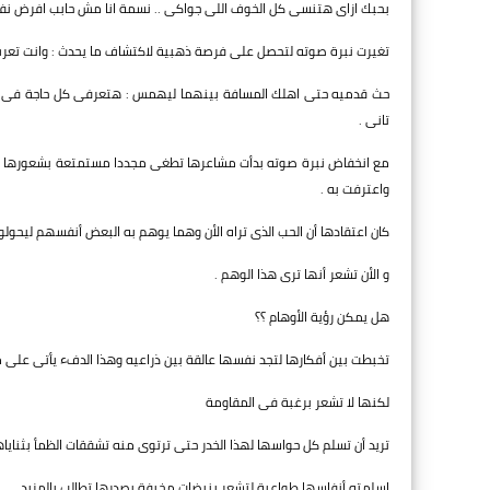
بحبك ازاى هتنسى كل الخوف اللى جواكى .. نسمة انا مش حابب افرض نفسى 
تغيرت نبرة صوته لتحصل على فرصة ذهبية لاكتشاف ما يحدث : وانت تعرف 
حث قدميه حتى اهلك المسافة بينهما ليهمس : هتعرفى كل حاجة فى وقته
تانى .
مع انخفاض نبرة صوته بدأت مشاعرها تطغى مجددا مستمتعة بشعورها برغب
واعترفت به .
كان اعتقادها أن الحب الذى تراه الأن وهما يوهم به البعض أنفسهم ليحولو
و الأن تشعر أنها ترى هذا الوهم .
هل يمكن رؤية الأوهام ؟؟
تخبطت بين أفكارها لتجد نفسها عالقة بين ذراعيه وهذا الدفء يأتى على م
لكنها لا تشعر برغبة فى المقاومة
تريد أن تسلم كل حواسها لهذا الخدر حتى ترتوى منه تشققات الظمأ بثناياها
اسلمته أنفاسها طواعية لتشعر بنبضات مخيفة بصدرها تطالب بالمزيد .