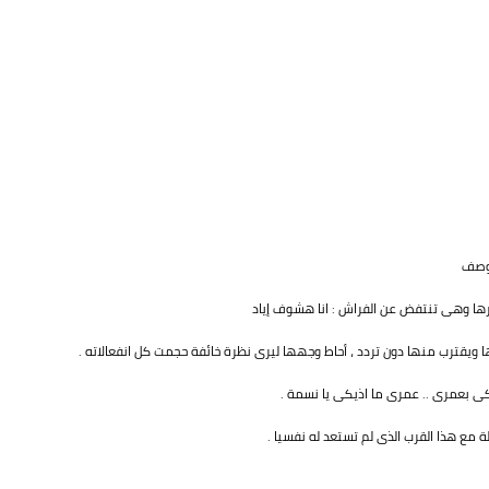
لوصف
رها وهى تنتفض عن الفراش : انا هشوف إياد
 ويقترب منها دون تردد ، أحاط وجهها ليرى نظرة خائفة حجمت كل انفعالاته .
 بعمرى .. عمرى ما اذيكى يا نسمة .
مع هذا القرب الذى لم تستعد له نفسيا .