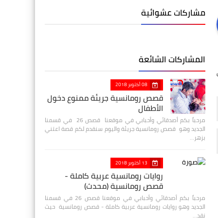
مشاركات عشوائية
المشاركات الشائعة
08 أكتوبر 2018
قصص رومانسية جريئة ممنوع دخول
الأطفال
مرحباً بكم أصدقائي وأحبابي في موقعنا قصص 26 في قسمنا
الجديد وهو قصص رومانسية جريئة واليوم سنقدم لكم قصة اعتني
بزهر…
13 أكتوبر 2018
روايات رومانسية عربية كاملة -
قصص رومانسية (محدث)
مرحباً بكم أصدقائي وأحبابي في موقعنا قصص 26 في قسمنا
الجديد وهو روايات رومانسية عربية كاملة - قصص رومانسية حيث
نقد…