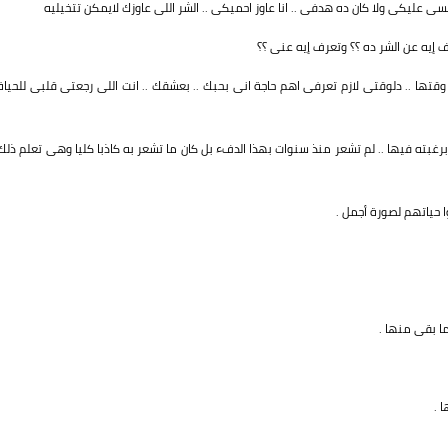
عليكى ولا كان ده هدفى .. انا عاوز احميكى .. الشر اللى عاوزك لايمكن تتخيليه
إيه عن الشر ده ؟؟ وتعرف إيه عنى ؟؟
ا .. دلوقتى لازم تعرفى اهم حاجة انى بحبك .. بعشقك .. انت اللى رجعتى قلبى للحياة
ته فيها .. لم تشعر منذ سنوات بهذا الدفء بل كان ما تشعر به كاذبا كليا وهى تعلم ذلك
ا حياتهم لصورة أجمل .
ا بقى منها .
 .