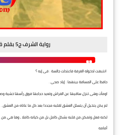
رواية الشرف ج5 بقلم قسمة الشبينى - الفصل السابع عشر
انتبهت لدخوله الغرفة فاعتدلت جالسة : فى إيه ؟
حافظ على المسافة بينهما : إياد صحى .
اومأت وهى تنزل ساقيها عن الفراش وتعيد حجابها فوق رأسها خشية وصو
لم يكن يتخيل أن يتسلل العشق لقلبه مجددا بعد كل ما عاناه من العشق .
لكنه فعل وتمكن من قلبه بشكل كامل بل من كيانه كاملا ، وها هي من 
أمامه