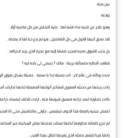
بين يديه
زوجته
وهو عاجز عن تلبيه نداء قلبه لها . عليه التخلص من كل ماضيه أولا .
لقد صدق أبيها القول فى كل التفاصيل ، هو لم يدع حبا لها لا يملكه .
بل يذيب الشوق صدره لمجرد ضمها إليه مع عجزه الذى يزيد احتراقه .
قطعت أفكاره متسائلة بريبة : مالك ؟ بتبصى لى كده ليه ؟
تحدث وكأنه فى عالم اخر : انت جميلة جدا يا نسمة .. جميلة بشكل يفوق ا
زادت ريبتها من حديثه المغوى لمشاعر أنوثتها المهملة لكنها تداركت أم
كادت تتجاوزه ليمد ذراعه فيعيق هروبها منه ، ارتدت للخلف ليمسك ذراعها
اغمض عينيه رافضة هذا الخوف ليهمس : حاولى ماتخافيش منى انا افديكى
لم تنزع كلماته مخاوفها لكنها تسللت تمنحها بعض السكينة غير المكتملة 
زادها قربا لتشعر بدفئه الذى يغريها لتظل بهذا القرب .