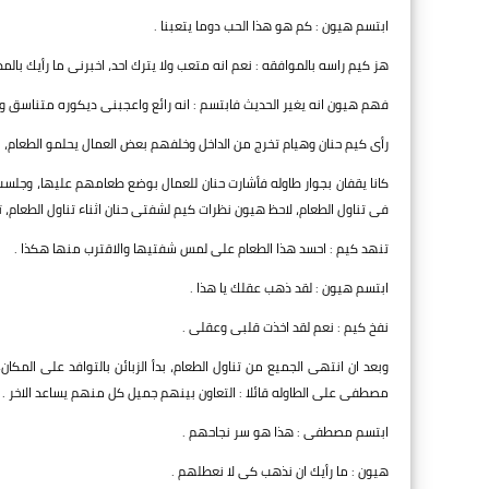
ابتسم هيون : كم هو هذا الحب دوما يتعبنا .
هز كيم راسه بالموافقه : نعم انه متعب ولا يترك احد، اخبرنى ما رأيك بالم
فهم هيون انه يغير الحديث فابتسم : انه رائع واعجبنى ديكوره متناسق و
رأى كيم حنان وهيام تخرج من الداخل وخلفهم بعض العمال يحلمو الطعام، اش
كانا يقفان بجوار طاوله فأشارت حنان للعمال بوضع طعامهم عليها، وجل
فى تناول الطعام، لاحظ هيون نظرات كيم لشفتى حنان اثناء تناول الطعام، 
تنهد كيم : احسد هذا الطعام على لمس شفتيها والاقترب منها هكذا .
ابتسم هيون : لقد ذهب عقلك يا هذا .
نفخ كيم : نعم لقد اخذت قلبى وعقلى .
وبعد ان انتهى الجميع من تناول الطعام، بدأ الزبائن بالتوافد على المك
مصطفى على الطاوله قائلا : التعاون بينهم جميل كل منهم يساعد الاخر .
ابتسم مصطفى : هذا هو سر نجاحهم .
هيون : ما رأيك ان نذهب كى لا نعطلهم .