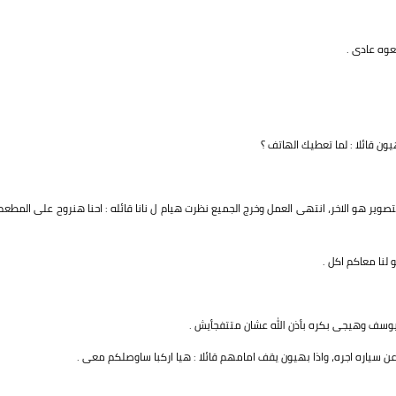
وه عادى .
ن قائلا : لما تعطيك الهاتف ؟
 هو الاخر، انتهى العمل وخرج الجميع نظرت هيام ل نانا قائله : احنا هنروح على المطعم
لنا معاكم اكل .
ليوسف وهيجى بكره بأذن الله عشان متتفجأيش .
سياره اجره، واذا بهيون يقف امامهم قائلا : هيا اركبا ساوصلكم معى .