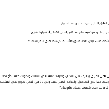
الطابق الاعلى من ذلك ليس هذا الطابق .
كم جميعا ( وضع كفيه امام بعضهم وانحنى لهم) رجاًء تقبلو اعتذرى .
ديد، ذهب الرجل تعجب هيون قائلا : لما كل هذا القلق الامر بسيط ؟!
ى باقى الفريق وتعرف على الابطال، وتعرفت عليه بعض الفتايات وتصورت معه، بدأو تجهيز
تمامها بادق التفاصيل، والتناغم الكبير بينها وبين نانا فى العمل، صورو بعض المشاهد،
 قائله : هات تليفونى عشان اكلم حنان ؟