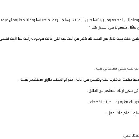
و الى المطعم وما ان رأتها حنان الا واتت اليها مسرعه، احتضنتها ودخلتا معا بعد ان عرفت
قائلا : مبسوط فى الشغل هنا ؟
لدى كنت جيت هنا، بس الحمد لله كتير من المتاعب اللى كانت موجوده راحت لما اثبت نفسي
يب منه تيجى تساعدنى فيه .
 اينما ذهبت، فاقترب منه وهمس فى اذنه : احذر لو لاحظك طارق سيتشاجر معك .
تى معى اريك المطعم من الداخل .
دو انك مغرم بها نظرتك تفضحك .
ولا اعلم ماذا افعل .
عدها عنى .