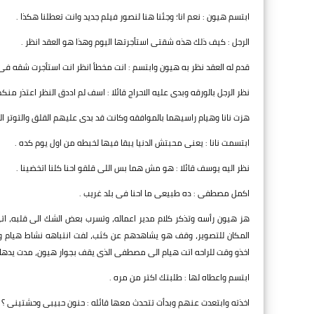
ابتسم هيون : نعم انا؛ وجئنا هنا لنصور فيلم جديد وانت تعطلنا هكذا .
الرجل : كيف ذلك هذه شقتى استأجرتها اليوم وهذا هو العقد انظر .
قدم له العقد نظر به هيون وابتسم : انت مخطأ انظر انت استأجرت شقه فى 
نظر الرجل بالورقه وبدى عليه الاحراج قائلا : اسف لم اددق النظر اعتذر من
هزت نانا وهيام راسيهما بالموافقه وكانت قد بدى عليهم القلق والتوتر الش
ابتسمت نانا : يعنى محبتش الدنيا يبقا فيها لخبطه من اول يوم كده .
نظر اليه يوسف قائلا : هو مش هما بس اللى قلقو احنا كلنا اتخضينا .
اكمل مصطفى : ده طبيعى ما احنا فى بلد غريب .
هز هيون رأسه وتذكر كلام مدير اعماله، وتسرب بعض الشك الى قلبه، ات
المكان للتصوير، وقف هو يشاهدهم عن كثب، لفت انتباهه نشاط هيام واه
اخذو وقت للراحه اتت هيام الى مصطفى الذى يقف بجوار هيون، مدت يدها له
ابتسم واعطاه لها : طلبتك اكتر من مره .
اخذته وابتعدت عنهم وبدأت تتحدث معها قائله : حنون حبيبى وحشتينى ؟