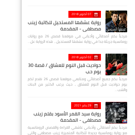
07 أكتوبر 2018
رواية عشقها المستحيل للكاتبة زينب
مصطفي - المقدمة
مرحباً بكم أصدقائي وأحبابي في موقعنا قصص 26 مع روايات
رومانسية جريئة جدا في رواية عشقها المستحيل ، هذه الرواية عل…
02 أكتوبر 2018
حواديت قبل النوم للعشاق / قصة 30
يوم حب
مرحباً بكم جميع أصدقائي ومتابعي موقعنا قصص 26 نقدم لكم
يوم حواديت قبل النوم للعشاق ، حيث يرغب الكثير من البنات
والشب…
29 يناير 2021
رواية سيد القمر الأسود بقلم زينب
مصطفي - المقدمة
مرحباً بكم أصدقائي وأحبابي عاشقي القراءة والقصص الرومانسية
مع رواية رومانسية جديدة للكاتبة المتميزة زينب مصطفى والتي