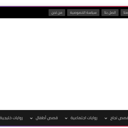
نا
اتصل بنا
سياسة الخصوصية
من نحن
صص نجاح
روايات اجتماعية
قصص أطفال
روايات خليجية