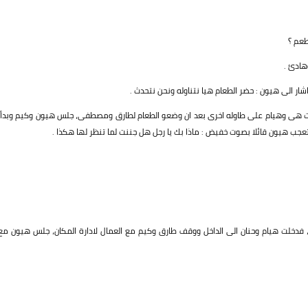
طعم ؟
هادئ .
ار الى هيون : حضر الطعام هيا نتناوله ونحن نتحدث .
ست هى وهيام على طاوله اخرى بعد ان وضعو الطعام لطارق ومصطفى، جلس هيون وكيم وبدأا
تعجب هيون قائلا بصوت خفيض : ماذا بك يا رجل هل جننت لما تنظر لها هكذا .
ان، فدخلت هيام وحنان الى الداخل ووقف طارق وكيم مع العمال لادارة المكان، جلس هيون مع