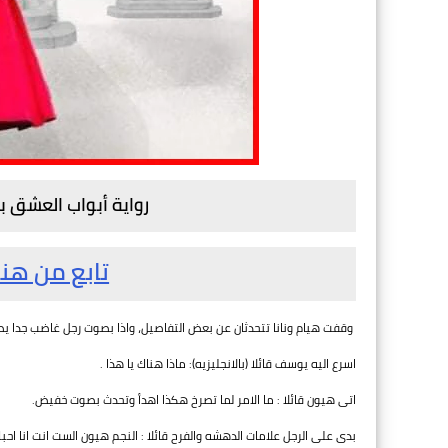
رواية أبواب العشق 
تابع من هنا
وقفت هيام ونانا تتحدثان عن بعض التفاصيل، واذا بصوت رجل غاضب جدا يصر
اسرع اليه يوسف قائلا (بالانجليزيه): ماذا هناك يا هذا .
اتى هيون قائلا : ما الامر لما تصرخ هكذا اهدأ وتحدث بصوت خفيض.
بدى على الرجل علامات الدهشه والفرح قائلا : النجم هيون الست انت انا احب