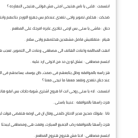
ابتسمت : قلبى يا ناس هتيجى امتى مش قولتى هتيجى النهارده ؟
ضحكت : هخلص تصوير واجى نتغدى عندكم بس جهزو الاوردر بتاعهم وابتع
حنان : ماشى يا ستى بس اوعى تتاخرى عايزه افرجك على المطعم .
هيام : متقلقيش فاضل مشهدين هخلصهم واجى سلام .
انهت المكالمه واعادت الهاتف الى مصطفى، وعادت الى التصوير، تعجب هيو
ابتسم مصطفى : عشان لو رن حد من اخوتى ارد عليه .
هز راسه بالموافقه وظل يتابعهم فى صمت، كان يوسف يساعدهم فى التصوير
عند حنان نتغدى ونقعد معها ما تيجى معنا ؟
ابتسمت : لاء يا ستى روحى انت انا هروح اشترى شوية حاجات بس ابقو هاتو 
هزت راسها بالموافقه : عنينا ياستى .
نانا : بقولك صحيح مدير الانتاج كلمنى وقال ان فى اوضه هتفضى قولت 
هزت رأسها بالموافقه ركب الجميع السيارت، وقفت هى ومصطفى ليبحثا عن 
ابتسم مصطفى : احنا مش هنروح هنروح المطعم .