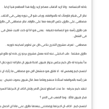
بادله الابتسامه : وانا اريد الذهاب معكم اريد رؤية هذا المطعم هيا اركبا .
نظر الى هيام فاومأت له بالموافقه، وركب هو الى جوره وهى فى الخلف، وصل
مصطفى على طارق، جلس الاربعه معا على طاوله، نظر مصطفى الى طارق 
هز طارق رأسه مع ابتسامه خفيفه : يعنى هو انا لو كنت لقيت شغل فى ب
فى الشغل .
مصطفى : تعرف مشروع التخرج بتاعى كان عن تطوير لمكينه كوريه .
طارق مهتما : طب احكيلى عنه لانه بعمل مشروع بردو زى كده لو طلع قر
بدأ يشرحه له كان كيم يجلس بجوار هيون، لاحظ هيون ان نظراته تتبع حنان
ابتسم كيم وهمس له : لا تقلق هو منشغل الان مع مصطفى ما رأيك ان تا
هز رأسه بالموافقه استأذنا منهم وقاما معا، قال هيون بصوت خفيض : يب
تنهد كيم بحرقه : ما عدت استطع تحمل الامر ولكن اخاف ان اخبرتها اخسرها 
فكر هيون قائلا : وما الصعب فى الامر ؟
ابتسم كيم : اخاف ان اخبرتها ورفضتنى يبعدها طارق عنى فانا لن اتحمل ب