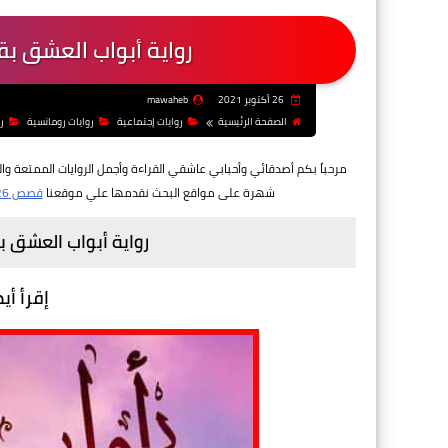
رواية أبواب العشق ب
26 أكتوبر 2021
mawaheb
الصفحة الرئيسية
روايات إجتماعية
روايات رومانسية
ر
مرحباً بكم أصدقائي وأحبابي عاشقي القراءة وأجمل الروايات الممتعة وال
شهرة على مواقع البحث نقدمها علي موقعنا
قصص 26
رواية أبواب العشق 
إقرأ أي