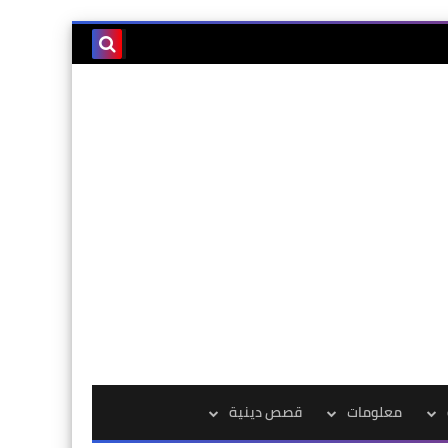
معلومات
قصص دينية