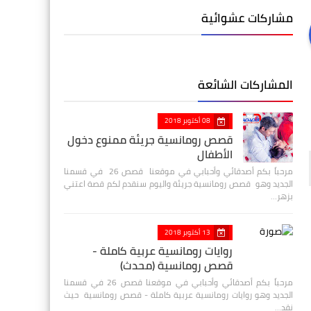
مشاركات عشوائية
المشاركات الشائعة
08 أكتوبر 2018
قصص رومانسية جريئة ممنوع دخول
الأطفال
مرحباً بكم أصدقائي وأحبابي في موقعنا قصص 26 في قسمنا
الجديد وهو قصص رومانسية جريئة واليوم سنقدم لكم قصة اعتني
بزهر…
13 أكتوبر 2018
روايات رومانسية عربية كاملة -
قصص رومانسية (محدث)
مرحباً بكم أصدقائي وأحبابي في موقعنا قصص 26 في قسمنا
الجديد وهو روايات رومانسية عربية كاملة - قصص رومانسية حيث
نقد…