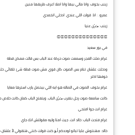
زينب بخوف: وانا مالي بيها وانا اصلا اعرف طريقها منين
عمرو. : انا. قولت اللي عندي. ادخلي اتخمدي
زينب: م̷ـــِْن عنيا
👏👏👏👏👏👏👏👏👏👏👏👏👏👏
في بور سعيد
غرام صلت الفجر وسمعت صوت حركة عند الباب بس قالت ممكن قطة
ودخلت علشان تنام بس الصوت كان قوي مش صوت قطة شئ تلقائي خلها
خوفها اكتر
غرام بخوف: الصوت في الصاله هو ايه اللي بيحصل يارب استرها معايا
كانت سامعة صوت رجل بتقرب م̷ـــِْن الباب. ويتفتح الباب كمان كانت خلاص م
غرام انت جوا افتحي
غرام فتحت الباب: خالد انت. جيت امتا وليه مقولتش انك جاي
خالد: مهنتوش عليا تباتو لوحدكم لْـۆ كنت قولت كنتي هتقولي لٱ علشان