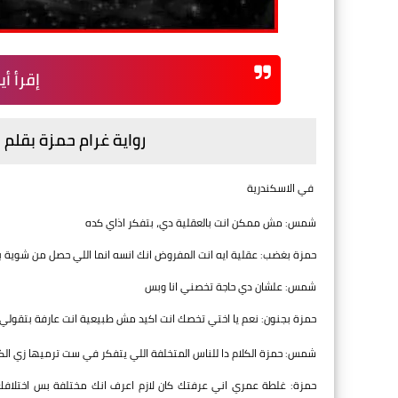
إقرأ أي
رواية غرام حمزة بقلم 
في الاسكندرية
شمس: مش ممكن انت بالعقلية دي، بتفكر اذاي كده
حمزة بغضب: عقلية ايه انت المفروض انك انسه انما اللي حصل من شوية 
شمس: علشان دي حاجة تخصني انا وبس
حمزة بجنون: نعم يا اختي تخصك انت اكيد مش طبيعية انت عارفة بتقولي 
شمس: حمزة الكلام دا للناس المتخلفة اللي يتفكر في ست ترميها زي الكرس
حمزة: غلطة عمري اني عرفتك كان لازم اعرف انك مختلفة بس اختلاف