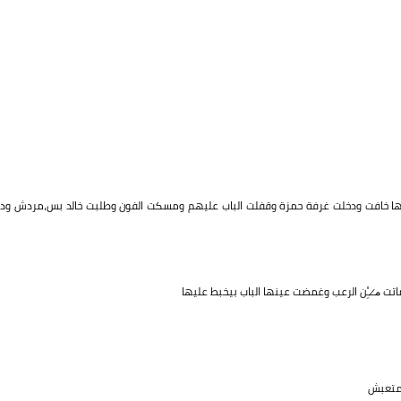
 خافت ودخلت غرفة حمزة وقفلت الباب عليهم ومسكت الفون وطلبت خالد بس،مردش ودا
اتت م̷ـــِْن الرعب وغمضت عينها الباب بيخبط عليها
 متعبش