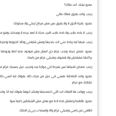
عمرو بشك: انت مالك؟
زينب: وانت يفرق معاك مالي
عمرو: عايزة الحق لا ولا يفرق بس مش مرتاح ليكي ولا سكوتك
زينب: لا كده عاجب ولا كده عاجب اقرب منك لا ابعد برده لا وسكتت وهو 
زينب: فيها ايه زيادة عني انت بتحبها ومش شايفني وخالد اتجوزها وحمزة
عمرو: غمض عينه وبحب غرام دي انسان مش موجود منه اصلا وجودها في
برائتها مشفتش ولا هشوف وشيلي غرام من راسك
زينب: ممكن اشيلها بس بشرط خلي جوازنا بجد ونجيب عيل ينسيك غرام 
عمرو: وانت الصادقة نفسي في عيل من مرات خالد بقولك ايه انسي خالص
غلطتك مع غرام
زينب: ووانت بقا الملاك انت اللي اغتصبتها وقتلت ابوها بقولك ايه انا. وا
عمرو: بالظبط وعلشان كده احنا مع بعض مش الشياطين دايما سوا
اطلعي من راسي وشيلي غرام والا وقسما ب ربي،ل اقتلك