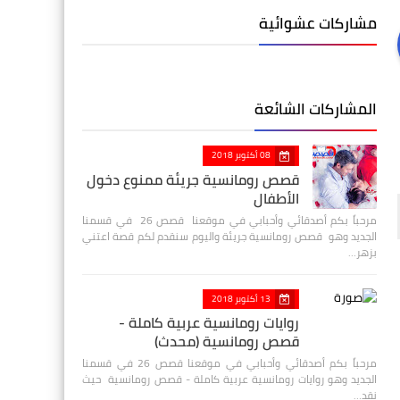
مشاركات عشوائية
المشاركات الشائعة
08 أكتوبر 2018
قصص رومانسية جريئة ممنوع دخول
الأطفال
مرحباً بكم أصدقائي وأحبابي في موقعنا قصص 26 في قسمنا
الجديد وهو قصص رومانسية جريئة واليوم سنقدم لكم قصة اعتني
بزهر…
13 أكتوبر 2018
روايات رومانسية عربية كاملة -
قصص رومانسية (محدث)
مرحباً بكم أصدقائي وأحبابي في موقعنا قصص 26 في قسمنا
الجديد وهو روايات رومانسية عربية كاملة - قصص رومانسية حيث
نقد…