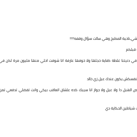
مشي،ناحية المطبخ وهي سالت سؤال وقفه!!!!!
 قبلكم
 دنيتنا غلطة كفاية خجلها ولا خوفها عارفة انا شوفت احلي منها مليون مرة لكن في
منفسكش يكون عندك عيل زي خالد
 الهبل دا ولا عيل ولا جواز انا سيبك كده علشان اتعاقب بيكي وانت تفضلي تدفعي تمن
نت شياطين الحكاية دي