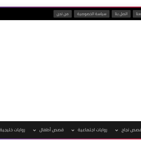
نا
اتصل بنا
سياسة الخصوصية
من نحن
صص نجاح
روايات اجتماعية
قصص أطفال
روايات خليجية