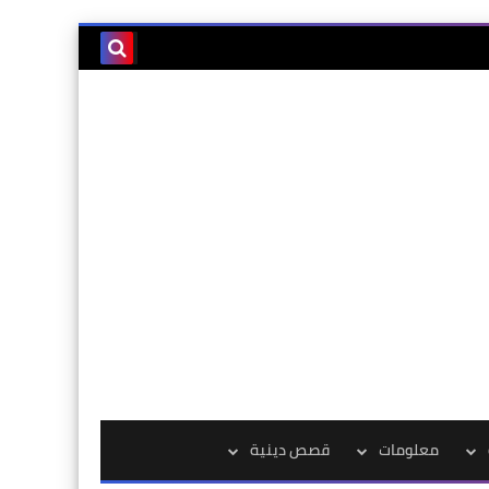
معلومات
قصص دينية