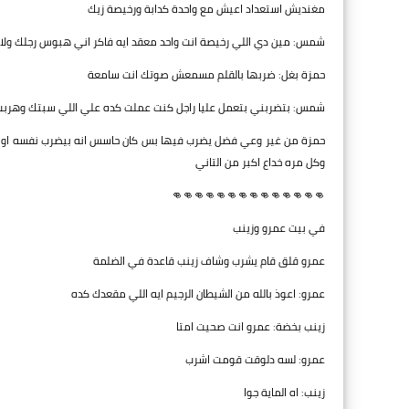
مغنديش استعداد اعيش مع واحدة كدابة ورخيصة زيك
شمس: مين دي اللي رخيصة انت واحد معقد ايه فاكر اني هبوس رجلك ولا 
حمزة بغل: ضربها بالقلم مسمعش صوتك انت سامعة
شمس: بتضربني بتعمل عليا راجل كنت عملت كده علي اللي سبتك وهربت
حمزة من غير وعي فضل يضرب فيها بس كان حاسس انه بيضرب نفسه او بيضر
وكل مره خداع اكبر من التاني
👊👊👊👊👊👊👊👊👊👊👊👊👊👊
في بيت عمرو وزينب
عمرو قلق قام يشرب وشاف زينب قاعدة في الضلمة
عمرو: اعوذ بالله من الشيطان الرجيم ايه اللي مقعدك كده
زينب بخضة: عمرو انت صحيت امتا
عمرو: لسه دلوقت قومت اشرب
زينب: اه الماية جوا