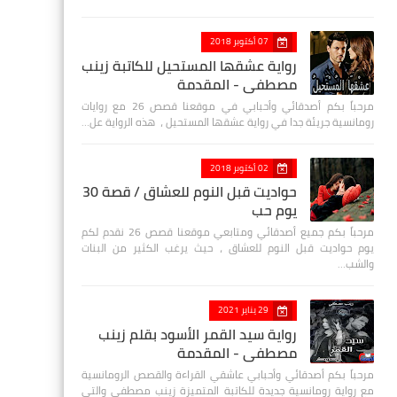
07 أكتوبر 2018
رواية عشقها المستحيل للكاتبة زينب
مصطفي - المقدمة
مرحباً بكم أصدقائي وأحبابي في موقعنا قصص 26 مع روايات
رومانسية جريئة جدا في رواية عشقها المستحيل ، هذه الرواية عل…
02 أكتوبر 2018
حواديت قبل النوم للعشاق / قصة 30
يوم حب
مرحباً بكم جميع أصدقائي ومتابعي موقعنا قصص 26 نقدم لكم
يوم حواديت قبل النوم للعشاق ، حيث يرغب الكثير من البنات
والشب…
29 يناير 2021
رواية سيد القمر الأسود بقلم زينب
مصطفي - المقدمة
مرحباً بكم أصدقائي وأحبابي عاشقي القراءة والقصص الرومانسية
مع رواية رومانسية جديدة للكاتبة المتميزة زينب مصطفى والتي