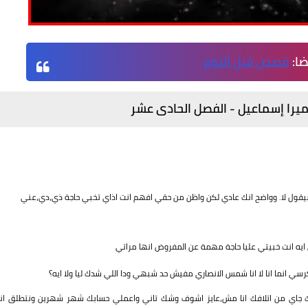
ضا:
قصص قبل النوم
ميرا إسماعيل - الفصل الحادى عشر
بيقول لا. وواضح انك عادي لكن واظن من حقي افهم انت اذاي تخبي حاجة ذي،دي،عني
ايه انت خبيتي عليا حاجة مهمة عن المفروض انها مراتي
ي انما انا لا انا شمس الانصاري مفيش حد شبهي ودا اللي شدك ليا ولا ايه؟
ك جاي من اتلافك انا مش،عايز اشوف وشك تاني واعملي حسابك شهر شهرين ونتطلق انا