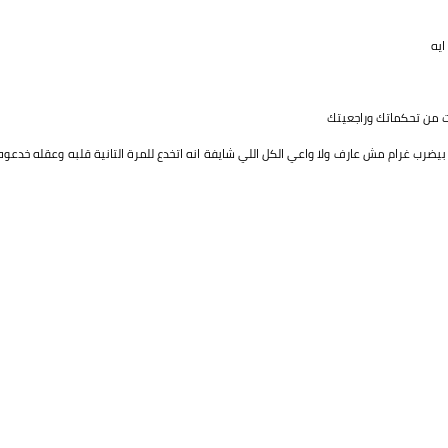
ايه
 من تحكماتك وراجعيتك
ب غرام مش عارف ولا واعي الكل اللي شايفة انه اتخدع للمرة التانية قلبه وعقله خدعوه