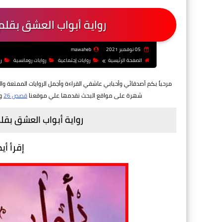
رواية أبواب العشق بقل
05 نوفمبر 2021
mawaheb
الصفحة الرئيسية
روايات إجتماعية
روايات رومانسية
ر
مرحباً بكم أصدقائي وأحبابي عاشقي القراءة وأجمل الروايات الممتعة وال
شهرة على مواقع البحث نقدمها علي موقعنا
قصص 26
و
رواية أبواب العشق بق
إقرأ أي