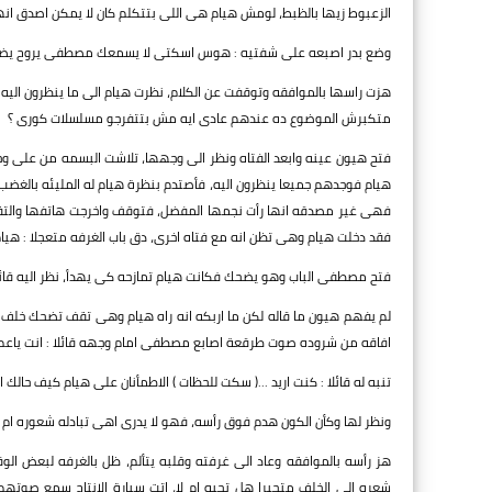
الزعبوط زيها بالظبط، لومش هيام هى اللى بتتكلم كان لا يمكن اصدق ا
وضع بدر اصبعه على شفتيه : هوس اسكتى لا يسمعك مصطفى يروح يضرب
هزت راسها بالموافقه وتوقفت عن الكلام، نظرت هيام الى ما ينظرون اليه ف
متكبرش الموضوع ده عندهم عادى ايه مش بتتفرجو مسلسلات كورى ؟
فتح هيون عينه وابعد الفتاه ونظر الى وجهها، تلاشت البسمه من على و
هيام فوجدهم جميعا ينظرون اليه، فأصتدم بنظرة هيام له المليئه بالغضب، 
فهى غير مصدقه انها رأت نجمها المفضل، فتوقف واخرجت هاتفها والتقطت
فقد دخلت هيام وهى تظن انه مع فتاه اخرى، دق باب الغرفه متعجلا : هيام
فتح مصطفى الباب وهو يضحك فكانت هيام تمازحه كى يهدأ، نظر اليه قائلا 
لم يفهم هيون ما قاله لكن ما اربكه انه راه هيام وهى تقف تضحك خلف مص
افاقه من شروده صوت طرقعة اصابع مصطفى امام وجهه قائلا : انت ياعم ر
تنبه له قائلا : كنت اريد ...( سكت للحظات ) الاطمأنان على هيام كيف حالك ال
ونظر لها وكأن الكون هدم فوق رأسه، فهو لا يدرى اهى تبادله شعوره ام 
هز رأسه بالموافقه وعاد الى غرفته وقلبه يتألم، ظل بالغرفه لبعض الوق
شعره الى الخلف متحيرا هل تحبه ام لا، اتت سيارة الانتاج سمع صوتهم