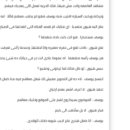
مشاهد العاصفه وانت مش فيها، فلك الحريه تعمل اللى يعجبك فيهم .
وتركته وركبت السياره اقترب منه يوسف فهو لم يذهب معهم قائلا : ايه ي
نظر اليه هيون متعجبا : اى فتايات ام تقصد الفتاه التى انقذتها فى الصباح 
يوسف مستنكرا : هو انت كنت كده بتنقذها ؟
نفخ هيون : كادت تقع فى حفره صغيره وانا لحقتها، وعندما رأتنى تعرفت 
هز يوسف رأسه متفهما : اه عموما عادى انت حر فى حياتك ده شيئ يخصك
عبس هيون : لو كان كذلك لما تركونى وذهبو ؟
ابتسم يوسف : لاء ده لان التصوير مفيش لك شغل معاهم فيه منا كمان ق
تنهد هيون : لا اعرف اشعر بعدم ارتياح .
يوسف : الموضوع بسيط روح لهم على الموقع وخليك معاهم .
فكر هيون : لا بل سأذهب الى كيم .
يوسف : انا كمان هخرج عايز اجيب شويه حاجات للولادى .