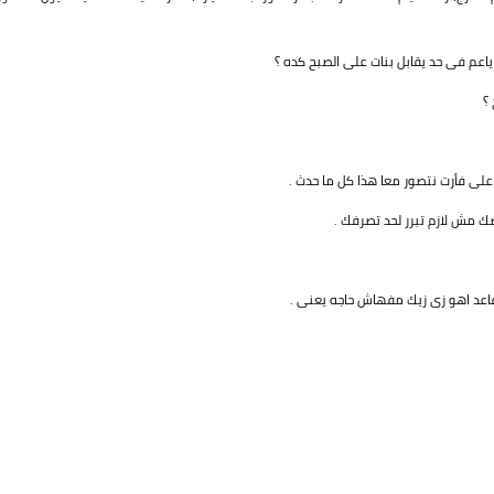
اعم فى حد يقابل بنات على الصبح كده ؟
؟
على فأرت نتصور معا هذا كل ما حدث .
 مش لازم تبرر لحد تصرفك .
اعد اهو زى زيك مفهاش حاجه يعنى .