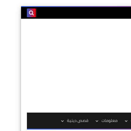
معلومات
قصص دينية