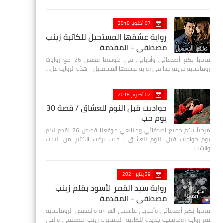
07 أكتوبر 2018
رواية عشقها المستحيل للكاتبة زينب
مصطفي - المقدمة
مرحباً بكم أصدقائي وأحبابي في موقعنا قصص 26 مع روايات
رومانسية جريئة جدا في رواية عشقها المستحيل ، هذه الرواية عل…
02 أكتوبر 2018
حواديت قبل النوم للعشاق / قصة 30
يوم حب
مرحباً بكم جميع أصدقائي ومتابعي موقعنا قصص 26 نقدم لكم
يوم حواديت قبل النوم للعشاق ، حيث يرغب الكثير من البنات
والشب…
29 يناير 2021
رواية سيد القمر الأسود بقلم زينب
مصطفي - المقدمة
مرحباً بكم أصدقائي وأحبابي عاشقي القراءة والقصص الرومانسية
مع رواية رومانسية جديدة للكاتبة المتميزة زينب مصطفى والتي