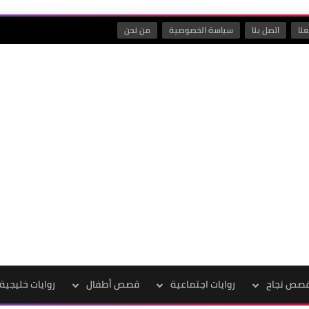
نا
اتصل بنا
سياسة الخصوصية
من نحن
صص نجاح
روايات اجتماعية
قصص أطفال
روايات خليجية