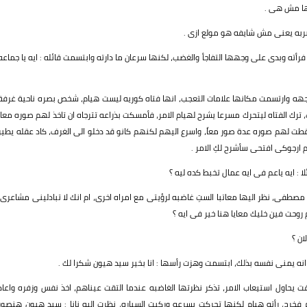
نها مش هى .
ه يعنى مش شايفه هو مولع ازى .
رأته وبدى على وجهها التفاجأ والغضب، لكنها سرعان ما دارته وابتسمت قائله : ايه يا جماعه
جهه وارتسمت مكانها علامات التعجب، انها فتاه كوريه ليست هيام، شخص بصره ناحية غرفة
ترك الفتاه ليتحرك مسرعا يشرح لهيام الامر، فأمسكت بذراعه تترجاه ان تاخذ لهم صوره معا،
 لهم صوره عدة صور معاً، واسرع اليهم لكنهم كانو قد دخلو الى الغرف، كاد عقله يطير
 ارجوكى افتحى سأشرح لكِ الامر .
: ايه ياعم فى ايه عمال تخبط كده ليه ؟
طفى، نظر اليها معاتبا الستِ غاضبه لرؤيتى مع امراه اخرى، ام انك لا تبادلينى مشاعرى،
وحت فين خليك معايا هنا خير فى ايه ؟
ان ؟
انه يمنى نفسه بذلك، ابتسمت وهزت رأسها : انا بخير سيد هيون شكرا لك .
ت يحاول استيعاب الامر، تذكر نظرتها الغاضبه عندما التقت عيناهم، اخذ نفس وزفره واعاد
 فخرج، رأته هيام لكنها تحركت بسرعه وركبت السياره، نظرت اليه نانا : سيد هيون هنصور