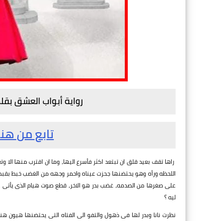
رواية أبواب العشق بق
تابع من هنا
راها تقف بعيد قلق ان تبتعد اكثر فأسرع اليها، وما ان اقترب منها ا
اللحظه ورأه وهو يحتضنها جحزت عيناه واحمر وجهه من الغضب خبط بقبضته 
على صغرها من الصدمه، غضب بدر هو الاخر، قطع صوت هيام الذى يأتى م
ليه ؟
نظرت نانا وبدر لها فى ذهول والتفو الى الفتاه التى يحتضنها هيون ه