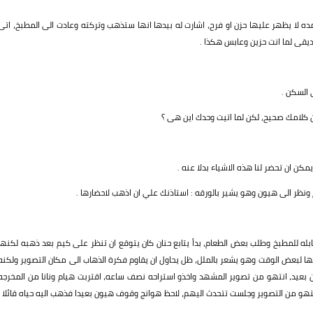
امده لا يظهر عليها حزن او فرح، اشارت له بيدها انها ستذهب وتركته وعادت الى المطبخ، اتى
يقى لما انت حزين وعابس هكذا .
 السكن .
ن كلامك صحيح، لكن لما اتيت وحدك اين هى ؟
كن ان تحضر لنا هذه الاشياء بدلا عنه .
ونظر الى هيون وهو يشير بالورقه : استاذنك علي ان اذهب لاحضارها .
له للمطبخ وطلب بعض الطعام، بدأ يتابع حنان كان يتوقع ان تنظر على كيم بعد ذهبه لكنها
ا لبعض الوقت وهو يشعر بالملل، ظل يحاول ان يقاوم فكرة الذهاب الى مكان التصوير ولكنه
يد، انتهو من تصوير المشهد واخذو استراحه نصف ساعه، اقتربت هيام ونانا من المخرجه
نتهو من التصوير وجلست تتحدث اليهم، لاحظ هوانج وقوف هيون بعيدا فذهب اليه حياه قائلا (