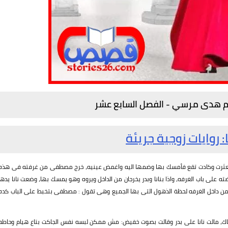
لم هدى مرسي - الفصل السابع عشر
: روايات زوجية جريئة
لا وتعثرت وكادت تقع فأمسك بها وضمها اليه واغمض عينيه، خرج مصطفى من غرفته فى هذه
على باب الغرفه، واذا بنانا وبدر يخرجان من الداخل ويروه وهو يمسك بها، وضعت نانا يدها
ن داخل الغرفه لحظة الذهول التى بها الجميع وهى تقول : مصطفى بتخبط على الباب كده
ناك، مالت نانا على بدر وقالت بصوت خفيض: مش ممكن لبسه نفس الجاكت بتاع هيام وحاطه