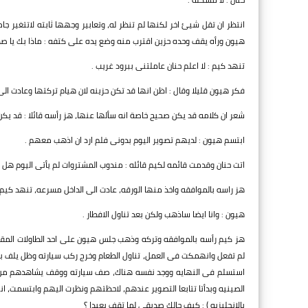
انتظر ان تقل شيئ اخر لكنها لم تنظر له، وتعابير وجهها ثابته لاتتغير ج
هيون ورأه يقف وحده حزين اقترب منه وضع يده على كتفه : ماذا بك يا صد
تنهد كيم : لا اعلم حنان عاملتنى ببرود غريب .
فكر هيون قليلا وقال : اظن انها قد تكن حزينه لان هيام تركتها وعادت الى
شعر ان كلامه قد يكن صحيح خاصة انه سألها عنها، هز رأسه قائلا : قد يك
ابتسم هيون : لديهم تصوير اليوم بدونى فلم ارد ان اذهب معهم .
اتت حنان وقدمت قائمه لكيم قائله : مندوب المشتروات لم يأتى اليوم هل يم
هز راسه بالموافقه واخذ منها الورقه، عادت الى الداخل مسرعه، تنهد كيم 
هيون : وانا ايضا ساذهب ولكن بعد تناول الافطار .
هز كيم رأسه بالموافقه وتركه وذهب جلس هيون على احد الطاولات المقاب
لم تفعل وانهمكت فى العمل، تناول الطعام وخرج ركب سيارته وظل يلف به
استسلم فى النهايه ووجد نفسه هناك، صف سيارته ووقف يشاهدهم من بع
الصينيه وبدأتا تتابعا التصوير عندهم، لاحظتهم ونظرت اليهم وابتسمت، ا
بالانجليزيه ) : كيف حالك صديقى لما تقف بعيدا ؟