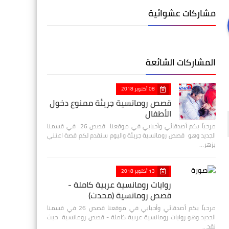
مشاركات عشوائية
المشاركات الشائعة
08 أكتوبر 2018
قصص رومانسية جريئة ممنوع دخول
الأطفال
مرحباً بكم أصدقائي وأحبابي في موقعنا قصص 26 في قسمنا
الجديد وهو قصص رومانسية جريئة واليوم سنقدم لكم قصة اعتني
بزهر…
13 أكتوبر 2018
روايات رومانسية عربية كاملة -
قصص رومانسية (محدث)
مرحباً بكم أصدقائي وأحبابي في موقعنا قصص 26 في قسمنا
الجديد وهو روايات رومانسية عربية كاملة - قصص رومانسية حيث
نقد…