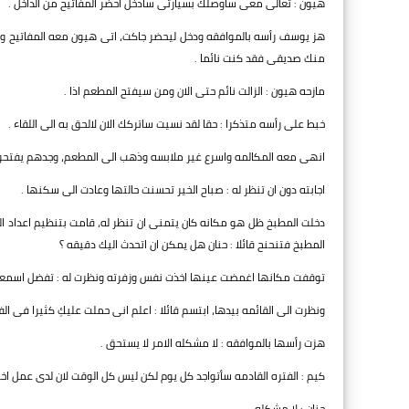
هيون : تعالى معى ساوصلك بسيارتى سادخل احضر المفاتيح من الداخل .
هز يوسف رأسه بالموافقه ودخل ليحضر جاكت، اتى هيون معه المفاتيح وتحرك
منك صديقى فقد كنت نائما .
مازحه هيون : الزالت نائم حتى الان ومن سيفتح المطعم اذا .
خبط على رأسه متذكرا : حقا لقد نسيت ساتركك الان لالحق به الى اللقاء .
انهى معه المكالمه واسرع غير ملابسه وذهب الى المطعم، وجدهم يفتحون ا
اجابته دون ان تنظر له : صباح الخير تحسنت حالتها وعادت الى سكنها .
دخلت المطبخ ظل هو مكانه كان يتمنى ان تنظر له، قامت بتنظيم اعداد ال
المطبخ فتنحنح قائلا : حنان هل يمكن ان اتحدث اليك دقيقه ؟
توقفت مكانها اغمضت عينها اخذت نفس وزفرته ونظرت له : تفضل اسمعك
ونظرت الى القائمه بيدها، ابتسم قائلا : اعلم انى حملت عليكِ كثيرا فى الف
هزت رأسها بالموافقه : لا مشكله الامر لا يستحق .
كيم : الفتره القادمه سأتواجد كل يوم لكن ليس كل الوقت لان لدى عمل اخر 
حنان : لا مشكله .