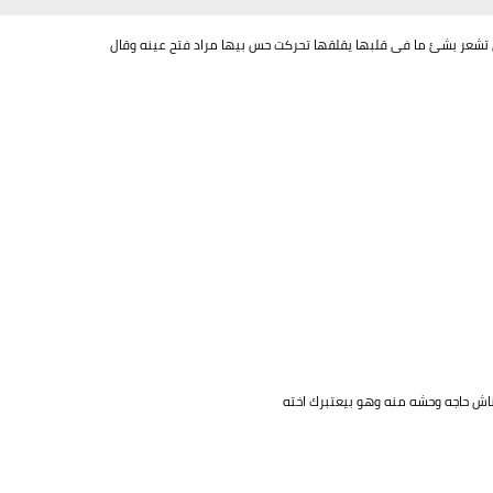
شعر بشئ ما فى قلبها يقلقها تحركت حس بيها مراد فتح عينه وقال
اش حاجه وحشه منه وهو بيعتبرك اخته