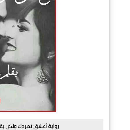
رواية أعشق تمردك ولكن بقل