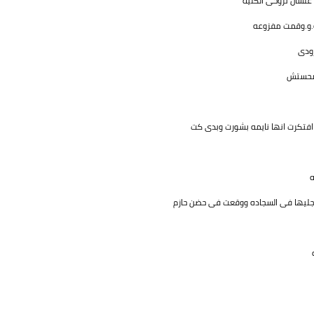
 علشان تروحى الكليه
و.و.وقمت مفزوعه
رودى
 محستش
افتكرت انها نايمه بشورت وبدى كت
ه
 رجليها فى السجاده ووقعت فى حضن حازم