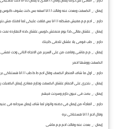
حازم :_ اتفاجئ من حركة إيمان وقال ا.ا.اهدى يا إيمان ده انا كنت بصحيكى
إيمان :_ اتكسفت وبعدت عنه وقالت ا.ا.انا اسفه بس كنت بشوف كابوس 
حازم :_ احم م.م.مفيش مشكله ا.ا انا بس قلقت عليكى لما لاقتك مش بت
إيمان :_ علشان بقالى كذا يوم منمتش كويس علشان كده النهارده نمت
حازم :_ طب قومى يلا علشان تلحقى كليتك
إيمان :_ م.م.ماشى وقامت من على السرير من الاتجاه التانى وجت تمشى 
اتكسفت ووشها احمر
حازم :_ اول ما شاف المنظر اتكسف وقال احم ط.ط.طب ا.ا.انا هستناكى بر
إيمان :_ بتجرى على الحمام علشان اتكسفت وحازم معادى إيمان اتكعبلت
إيمان :_ بصت فى عيون حازم وسرحت فيهم
حازم :_ اتفاجأء من إيمان فى حضنه واتوتر لما شاف إيمان سرحانه فى عنيه
وقال احم ا.ا.انا هستناكى بره
إيمان :_ بعدت عنه وقالت احم م.م.ماشى