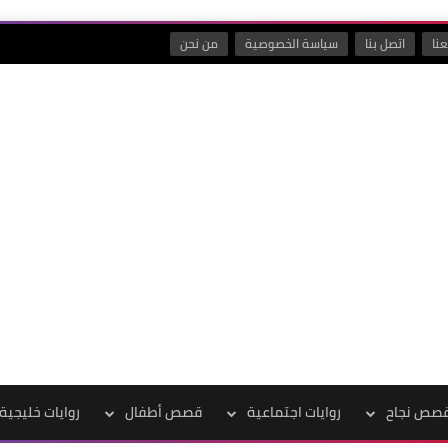
نا
اتصل بنا
سياسة الخصوصية
من نحن
صص نجاح
روايات اجتماعية
قصص أطفال
روايات خليجية