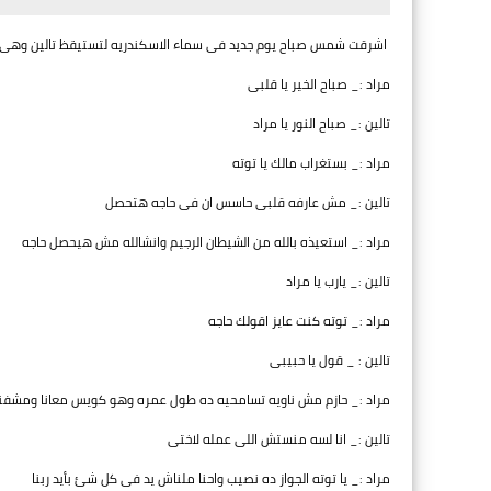
اشرقت شمس صباح يوم جديد فى سماء الاسكندريه لتستيقظ تالين وهى ت
مراد :_ صباح الخير يا قلبى
تالين :_ صباح النور يا مراد
مراد :_ بستغراب مالك يا توته
تالين :_ مش عارفه قلبى حاسس ان فى حاجه هتحصل
مراد :_ استعيذه بالله من الشيطان الرجيم وانشالله مش هيحصل حاجه
تالين :_ يارب يا مراد
مراد :_ توته كنت عايز اقولك حاجه
تالين : _ قول يا حبيبى
مراد :_ حازم مش ناويه تسامحيه ده طول عمره وهو كويس معانا ومشفن
تالين :_ انا لسه منستش اللى عمله لاختى
مراد :_ يا توته الجواز ده نصيب واحنا ملناش يد فى كل شئ بأيد ربنا