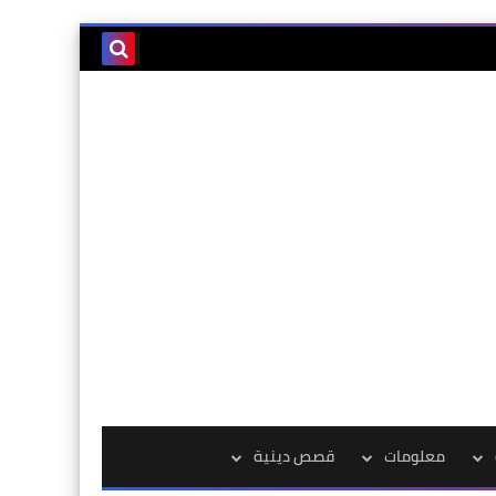
معلومات
قصص دينية