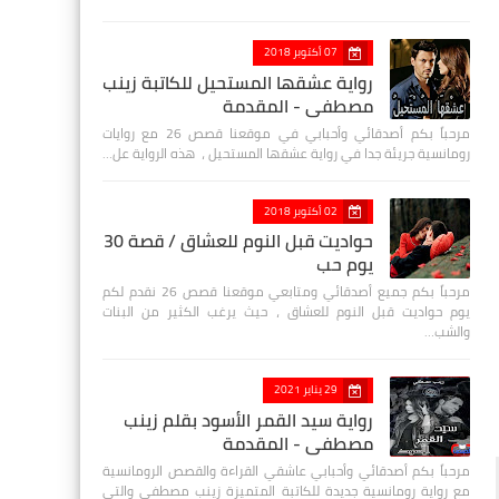
07 أكتوبر 2018
رواية عشقها المستحيل للكاتبة زينب
مصطفي - المقدمة
مرحباً بكم أصدقائي وأحبابي في موقعنا قصص 26 مع روايات
رومانسية جريئة جدا في رواية عشقها المستحيل ، هذه الرواية عل…
02 أكتوبر 2018
حواديت قبل النوم للعشاق / قصة 30
يوم حب
مرحباً بكم جميع أصدقائي ومتابعي موقعنا قصص 26 نقدم لكم
يوم حواديت قبل النوم للعشاق ، حيث يرغب الكثير من البنات
والشب…
29 يناير 2021
رواية سيد القمر الأسود بقلم زينب
مصطفي - المقدمة
مرحباً بكم أصدقائي وأحبابي عاشقي القراءة والقصص الرومانسية
مع رواية رومانسية جديدة للكاتبة المتميزة زينب مصطفى والتي