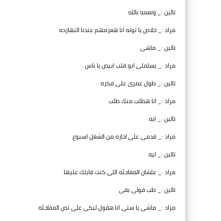
تالين :_ ونعمه بالله
مراد :_ خلاص يا توته انا هعزمهم عندنا النهارده
تالين :_ ماشى
مراد :_ يسلملى ابو قلب ابيض يا ناس
تالين :_ طول عمرى على فكره
مراد :_ انا هطلب منك طلب
تالين :_ ايه
مراد :_ قدمى على اجازه من الشغل اسبوع
تالين :_ ليه
مراد :_ علشان المفاجئه اللى كنت قايلك عليها
تالين :_ طب قولى بقى
مراد :_ ماشى يا ستى انا هقول ليكى على نص المفاجئه