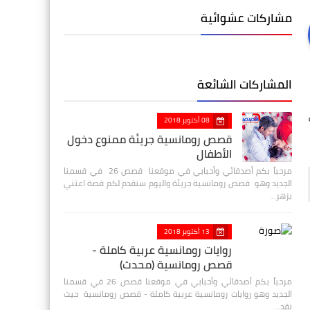
مشاركات عشوائية
المشاركات الشائعة
08 أكتوبر 2018
قصص رومانسية جريئة ممنوع دخول
الأطفال
مرحباً بكم أصدقائي وأحبابي في موقعنا قصص 26 في قسمنا
الجديد وهو قصص رومانسية جريئة واليوم سنقدم لكم قصة اعتني
بزهر…
13 أكتوبر 2018
روايات رومانسية عربية كاملة -
قصص رومانسية (محدث)
مرحباً بكم أصدقائي وأحبابي في موقعنا قصص 26 في قسمنا
الجديد وهو روايات رومانسية عربية كاملة - قصص رومانسية حيث
نقد…