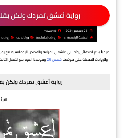
رواية أعشق تمردك ولكن بقلم
23 ديسمبر 2021
mawaheb
الصفحة الرئيسية
روايات إجتماعية
روايات حب
روايات 
مرحباً بكم أصدقائي وأحبابي عاشقي القراءة والقصص الرومانسية مع رواية
والروايات الجميلة علي موقعنا
قصص 26
وموعدنا اليوم مع
الفصل الثال
رواية أعشق تمردك ولكن بقل
اقرأ 