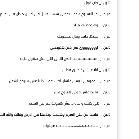
تالين :_ طب قول
مراد :_ اخر الاسبوع هخدك نقضى شهر العسل فى احسن مكان فى العالم
تالين :_ واو وحضنت مراد
مراد :_ ضمها جامد وقال مبسوطه
تالين :_ اووووووووى بس فين هتودينى
مراد :_ امممممممم ده النص التانى اللى مش هقول عليه
تالين :_ لالا علشان خاطرى قولى
مراد :_ لا وقومى البسى علشان احنا كده شكلنا مش هنروح الشغل
تالين :_ بغيظ غلس قولى هنروح فين
مراد:_ هى كلمه واحده لا مش هقولك غير فى المطار
تالين :_ قامت من على السرير وهبطت برجليها فى الارض وقالت والله انت
مراد :_ هههههههههههههه مجنونه
.....................................................