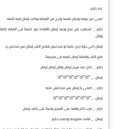
عند حازم
صحى من نومه وجهز نفسه وخرج من الاوضه وكانت إيمان لسه نايمه
حازم :_ استغرب من عدم وجود إيمان كالعاده دور عليها فى الشقه 
وقال
إيمان انتى جوه ردى عليه لو مردتيش هفتح الباب إيمان بس محدش رد
فتح الباب ولاقها إيمان نايمه فى سريرها
حازم :_ دخل عند سرير إيمان وقال إيمان إيمان
إيمان :_ 😴😴😴😴😴😴
حازم :_ اصحى يا إيمان بس مردتتش عليه
إيمان :_😴😴😴😴😴😴😴
حازم :_ قرب اكتر وقعد على السرير وخبط على كتف إيمان
إيمان :_ قامت مفزوعه وحضنت حازم