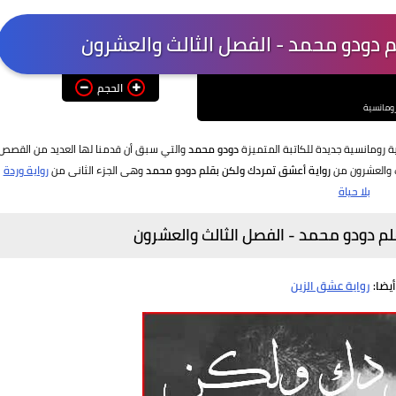
 دودو محمد - الفصل الثالث والعشرون
الحجم
رومانسية
 رومانسية جديدة للكاتبة المتميزة
دودو محمد
والتي سبق أن قدمنا لها العديد من القصص
ث والعشرون من
رواية أعشق تمردك ولكن بقلم دودو محمد
وهى الجزء الثانى من
رواية وردة
بلا حياة
م دودو محمد - الفصل الثالث والعشرون
أيضا:
رواية عشق الزين