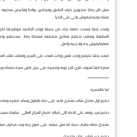
مش كان زمانا متجوزين كيف الخلايق وفرحانين بولدنا وقاعدين نستنوه
نسلك ومتخليهوش ياجى على الدنيا ..
ومدت يدها مسحت دمعه نزلت من عنيها وودت الجلابيه موطرحها لكن و
المطبقه وشافت تحتهم مفاتيح متجمعه فسلكة رباط ..سحبتهم ودق
معايفارقوش يده ولا جيبه واصل ..
ضمت يدها عليهم وخدت نفس وراحت قعدت على السرير وفضلت تقلب المفا
فكرة انها تشوف غازى لآخر نوبه وتحسره على عيل عاش عمره يتمناه ويوم 
**************
اما فالمندره
حكيم اول مادخل شاف بشندى قاعد على دكه بالطول وساند ضهره ومادد ر
حكيم قرب وقعد على الدكه اللى قباله :اصباح المزاج العالى ..شايفك مست
بشندى بصله بطرف عينه :له مش عيشه ..هى صوح زينه وبت مركوب مشندله
حكيم :خير ياطير ..هاتِ ماعندك ..