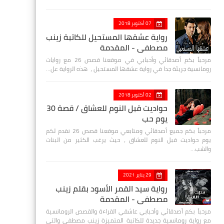
07 أكتوبر 2018
رواية عشقها المستحيل للكاتبة زينب
مصطفي - المقدمة
مرحباً بكم أصدقائي وأحبابي في موقعنا قصص 26 مع روايات
رومانسية جريئة جدا في رواية عشقها المستحيل ، هذه الرواية عل…
02 أكتوبر 2018
حواديت قبل النوم للعشاق / قصة 30
يوم حب
مرحباً بكم جميع أصدقائي ومتابعي موقعنا قصص 26 نقدم لكم
يوم حواديت قبل النوم للعشاق ، حيث يرغب الكثير من البنات
والشب…
29 يناير 2021
رواية سيد القمر الأسود بقلم زينب
مصطفي - المقدمة
مرحباً بكم أصدقائي وأحبابي عاشقي القراءة والقصص الرومانسية
مع رواية رومانسية جديدة للكاتبة المتميزة زينب مصطفى والتي