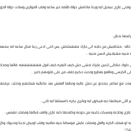
تى غازى عيميل ايه وربنا مادامش دولة ظلمه غير ساعه وقلب الموازين وسادت دولة الحق
اسها بحنان :
عز خاله ..متخافيش من حاجه انى جارك مههملكش..بس انتى ادعى ربنا فكل ساعه انه يصنعه
 منيه مهياجيش احسن منيه ...
.انتى دلوك عتاكلى لتنين عايزك تحشى حش كيف البقره كيف لاول هههههههه..قالها وضحك
لى الكرسى وطلعو يفطرو وحديت حكيم خفف من على قلوبهم كتير ..
ت مع تماضر يتحدتو عن حمل غاليه وحظها العفش بعد ماغاليه هملتهم ودخلت غرفتها
للى فبطنها ديه هيكون ايه وياترى بكره داسسلها ايه تانى ..
 غازى وحاجته ومسكت جلبيه من بتوعه وكلمتها كنه غازى واقف قبالها وفضلت تهمس :
يه لو هملت الكره والغل وفضلت عايش فوسطنا بنيه صافيه وقلب اوبيض تحبنا ونحبوك وكل
ك؟ !