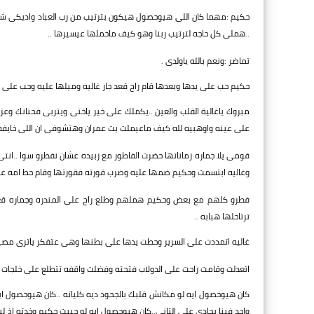
حكيم :مهما كان اللى هيوحصول هيكون بترتيب من رب العباد واديكى شوف
..هملى كل حاجه لترتيب ربنا وهو كيف ماحملها عيسيرها ..
تماضر :ونعم بالله ياولدى .
حكيم حب على يدها وبعدها قام راح قعد جار غاليه وميلها عليه وحب على ر
مبروك ياغالية القلب والعين ..يكملك على خير ياختى ويتربى فحنانك و
على عينه واوهبيه لله كيف ماعيملت بت عمران وهتشوفى ان اللى خايفه
قومى يلا جماره زماناتها حضرت الفاطور مع زبيده عشان نفطرو سوا .
وغاليه ابتسمت وحكيم ضمها عليه وضرب قورته فقورتها وقام حط امه ع
فطرو كلهم مع بعض وحكيم هملهم وطلع راح على المندره وجماره قعد
ترتاحلها هبابه ..
غاليه اتمددت على السرير وحطت يدها على بطنها وهى عتفكر ياترى مصير ا
اتعدلت وقامت راحت على الدولاب فتحته وفضلت واقفه تتطلع على خلجات
كان هيوحصول ايه لو مكانش قلبك بالجحود ديه كلياته ..كان هيوحصول ا
واحد فينا يحادى على التانى..كان هيوحصول ايه لو حبيت حكيم وخدته اخ لي