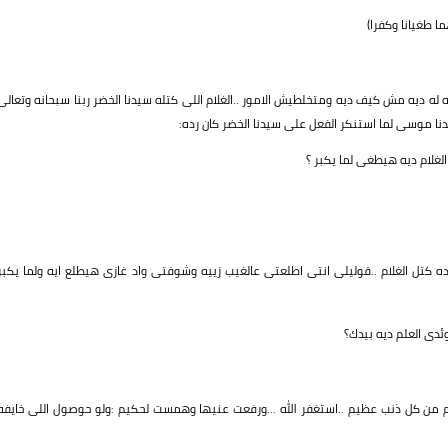
ا طغيانا وكفرا)
 ديه مش كيف ديه ومتخلطيش الامور ..الغلام اللى كتله سيدنا الخضر ربنا سبحانه وتعالى
يدنا موسى لما استنكر الفعل على سيدنا الخضر كان رده:
غلام ديه هيطغى لما يكبر ؟
كتل الغلام ..قوليلى انتى اطلعتى عالغيب زييه وشوفتى واد غازى هيطلع ايه ولما يكبر
دى العلم ديه بيدك؟
 من كل ذنب عظيم ..استغفر الله ...ورفعت عنيها وهمست لحكيم :ولو حوصول اللى خايفه