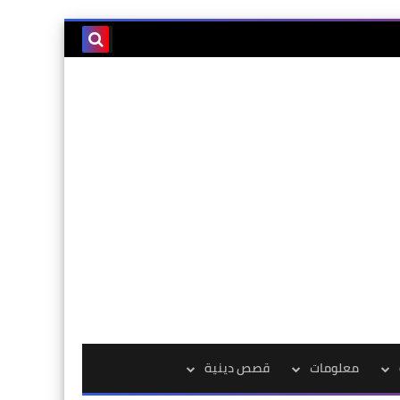
معلومات
قصص دينية