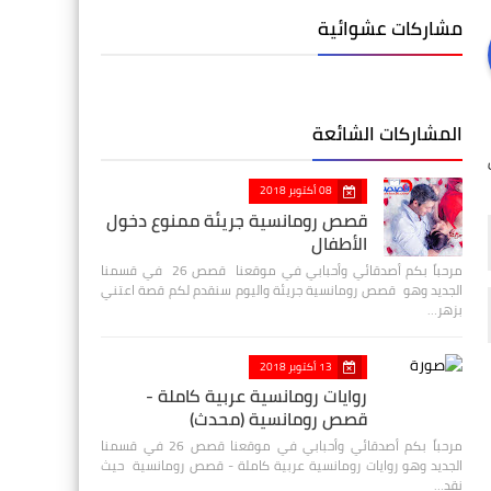
مشاركات عشوائية
المشاركات الشائعة
08 أكتوبر 2018
قصص رومانسية جريئة ممنوع دخول
الأطفال
مرحباً بكم أصدقائي وأحبابي في موقعنا قصص 26 في قسمنا
الجديد وهو قصص رومانسية جريئة واليوم سنقدم لكم قصة اعتني
بزهر…
13 أكتوبر 2018
روايات رومانسية عربية كاملة -
قصص رومانسية (محدث)
مرحباً بكم أصدقائي وأحبابي في موقعنا قصص 26 في قسمنا
الجديد وهو روايات رومانسية عربية كاملة - قصص رومانسية حيث
نقد…