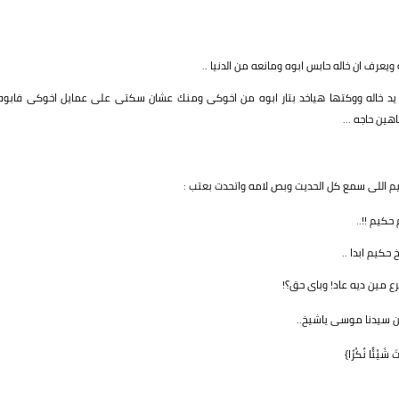
يعرف ان خاله حابس ابوه ومانعه من الدنيا ..
 يد خاله ووكتها هياخد بتار ابوه من اخوكى ومنك عشان سكتى على عمايل اخوكى فابوه
ن حاجه ...
يم اللى سمع كل الحديت وبص لامه واتحدت بعتب :
حكيم !!..
حكيم ابدا ..
رع مين ديه عاد! وباى حق؟!
ين سيدنا موسى ياشيخ..
شَيْئًا نُكْرًا}