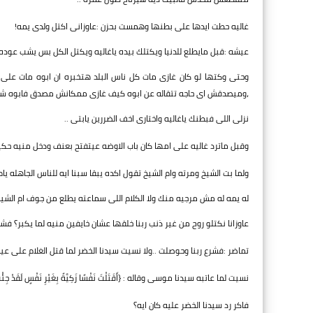
غاليه حطت ايدها على بطنها وهمست بحزن :عاوزانى اكتل ولدى يمه!
عيشه :قبل مايطلع للدنيا ويكتلك بيده ياغاليه ويكتل الكل بس يشب عوده و
وحتى وكتها لو كان غازى مات كل ناس البلد هتخبره ان ابوه مات على
،وميصدقش اى حاجه تتقاله عن ابوه كيف غازى ممكانش مصدق فابوه شاهي
نزلى اللى فبطنك ياغاليه واختارى اخف الضررين يابتى ..
وقبل ماترد غاليه على امها كان باب الاوضه عيتفتح بعنف ودخل منيه حك
ولما بت الشيخ ومرته وام الشيخ تقول اكده يبقا سبنا ايه للناس الجاهله يام 
له يمه له مش مرجيه منك ولا الكلام اللى سماعته يطلع من جوف ام الشيخ 
عاوزانا نكتلو روح من غير ذنب ربنا خلقها عشان خايفين منيه لما يكبر؟ فش
تماضر :فشرع ربنا وحوصلت ..ولا نسيت سيدنا الخضر لما قتل الغلام على ع
نسيت لما عاتبه سيدنا موسى وقاله : {أَقَتَلْتَ نَفْسًا زَكِيَّةً بِغَيْرِ نَفْسٍ لَقَدْ جِئْتَ 
فاكر رد سيدنا الخضر عليه كان ايه؟