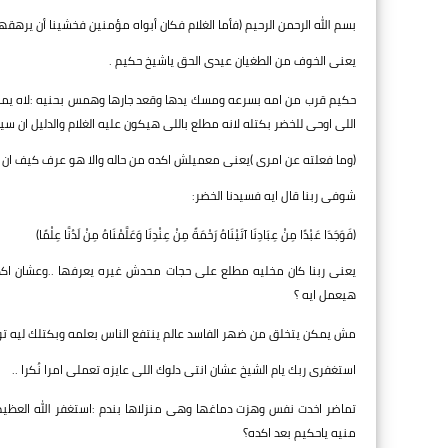
بسم الله الرحمن الرحيم (فأما الغلام فكان أبواه مؤمنين فخشينا أن يرهقهم
يعنى الخوف من الطغيان عيدى الحق ياشيخ حكيم .
حكيم قرب من امه بسرعه ومسك يدها وقعد جارها وهمس بحنيه :لاه يمه له
اللى اوحى للخضر بكتله لانه مطلع باللى هيكون عليه الغلام والدليل ان س
(وما فعلته عن امرى )يعنى معميلش اكده من حاله والا هو عرف كيف ان ال
شوفى ربنا قال ايه فسيدنا الخضر:
(فَوَجَدَا عَبْدًا مِنْ عِبَادِنَا آتَيْنَاهُ رَحْمَةً مِنْ عِنْدِنَا وَعَلَّمْنَاهُ مِنْ لَدُنَّا عِلْمًا)
يعنى ربنا كان مخليه مطلع على حجات محدش غيره يعرفها ..وعشان اكده 
هيعمل ايه ؟
مش يمكن يتخلق من ضهر الفاسد عالم ينتفع الناس بعلمه وبكتلك ليه توئ
استغفرى ربك يام الشيخ عشان انتى دلوك اللى عايزه تعملى امرا نُكرا ..
تماضر اخدت نفس وهزت دماغها وهى منزلاها بندم :استغفر الله العظيم
منيه ياحكيم بعد اكده؟