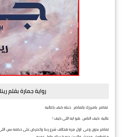
رواية جمارة بقلم ري
تماضر :يامرررك ياتماضر ..حبله كيف ياغاليه
غاليه :كيف الناس ..هو ايه اللى كيف !
تماضر بدون وعى :اول مره هخالف شرع ربنا واعترض على حكمه بس اللى فب
متقطعش محدش فالبيت ديه هيرتاح طول عمره ..