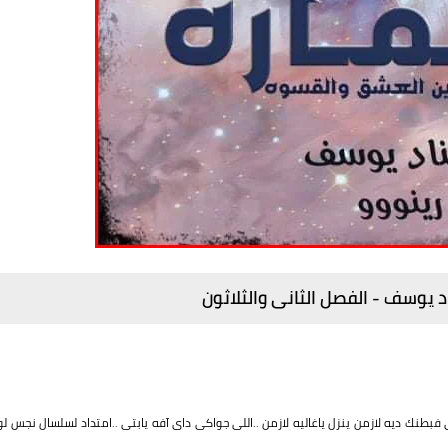
ناد يوسف - الفصل
الثانى والثلاثون
طنك ديه لازمن ينزل ياغاليه لازمن ..اللى جواكى داى آفه يابتى ..امتداد لسلسال نجس لو