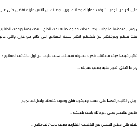
 على احر من الجمر ..شوفت عمايلك وصلتك لوين ..وصلتك ان الناس عايزه تقضى حتى على
هى عتحطها فالدولاب يدها خبطت فحاجه صلبه تحت الخلج ...مدت يدها ورفعت الجلاليب
قت فيهم وعرفتهم من شكلهم انهم نسخة المفاتيح اللى كانو مع غازى واللى كانو
تيح فيدها كيف ماعتقلب فكره مجنونه فدماغها هبت عليها من اول ماشافت المفاتيح :
ما اتخلق اتحرم منيه بسبب عمايله ...
جل والتانيه رافعها على مسند وعيشرب شاى وصوت شفطته واصل لسابع جار ..
كنيص عالصبح يعنى ..بركاتك ياست ياعيشه ..
 بالى بعنين البسس بس الكنيصه النهارده بسبب حاجه تانيه خالص ..