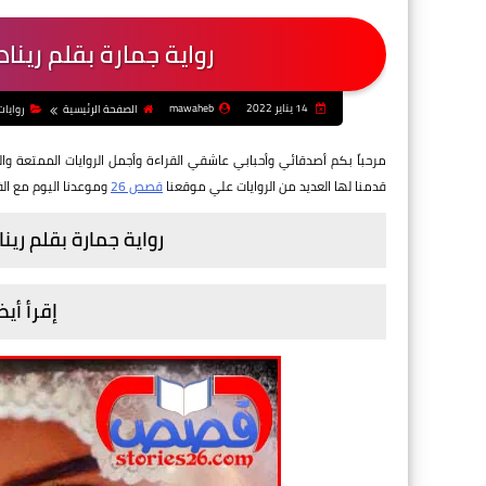
رواية جمارة بقلم رينا
14 يناير 2022
mawaheb
الصفحة الرئيسية
روايات
مرحباً بكم أصدقائي وأحبابي عاشقي القراءة وأجمل الروايات الممتعة وال
قدمنا لها العديد من الروايات
علي موقعنا
قصص 26
وموعدنا اليوم مع الف
رواية جمارة بقلم رين
إقرأ أيض