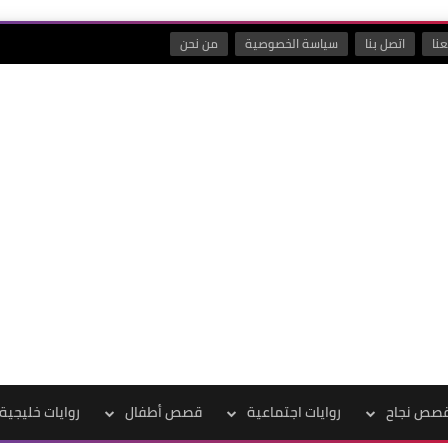
نا
اتصل بنا
سياسة الخصوصية
من نحن
صص نجاح
روايات اجتماعية
قصص أطفال
روايات خليجية