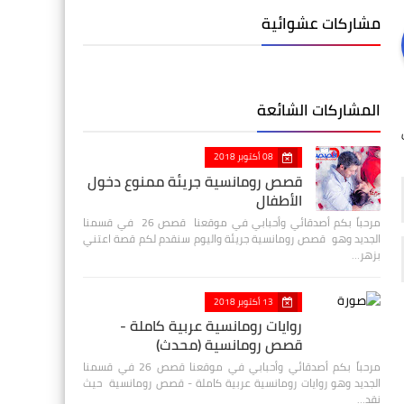
مشاركات عشوائية
المشاركات الشائعة
08 أكتوبر 2018
قصص رومانسية جريئة ممنوع دخول
الأطفال
مرحباً بكم أصدقائي وأحبابي في موقعنا قصص 26 في قسمنا
الجديد وهو قصص رومانسية جريئة واليوم سنقدم لكم قصة اعتني
بزهر…
13 أكتوبر 2018
روايات رومانسية عربية كاملة -
قصص رومانسية (محدث)
مرحباً بكم أصدقائي وأحبابي في موقعنا قصص 26 في قسمنا
الجديد وهو روايات رومانسية عربية كاملة - قصص رومانسية حيث
نقد…