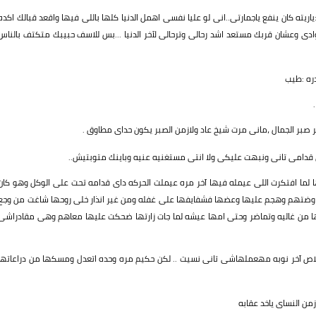
يته كان ينفع ياجمارتى..انى لو عليا نفسى اهمل الدنيا كلها باللى فيها واقعد قبالك اكده
ى وعشان قربك مستعد اشد رحالى وترحالى لآخر الدنيا ...بس للاسف حبيبك متكتف بالناس
ره :طيب
بر الجمال ،مانى مرت شيخ عاد ولازمن الصبر يكون حداى مطاوق .
امى تانى ونبهت عليكى ولا انتى مستغنيه عنيه وباينك متوبتيش..
ما افتكرت اللى عيمله فيها آخر مره عيملت الحركه داى قدامه تحت على الوكل وهو كان
و اوضتهم وهجم عليها وعضها فشفايفها على غفله ومن غير انذار خلى روحها شاغت من وجع
 من غاليه وتماضر وحتى امها عيشه لما جات زارتها ضحكت عليها معاهم وهى مقادراشى
ص آخر نوبه مهعملهاشى تانى نسيت .. لكن حكيم مره وحده اتعدل ومسكها من دراعاتها
من النساى ياخد عقابه