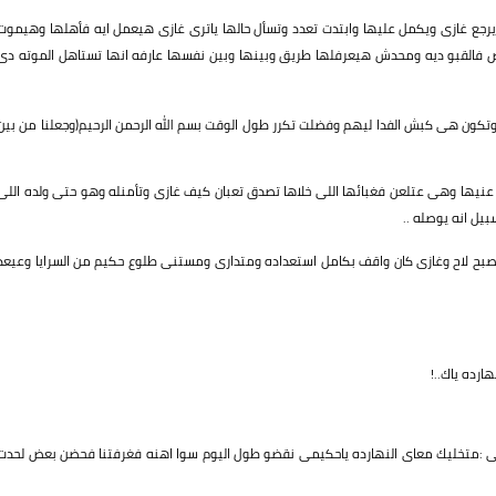
جع غازى ويكمل عليها وابتدت تعدد وتسأل حالها ياترى غازى هيعمل ايه فأهلها وهيموت
 فالقبو ديه ومحدش هيعرفلها طريق وبينها وبين نفسها عارفه انها تستاهل الموته دى
تكون هى كبش الفدا ليهم وفضلت تكرر طول الوقت بسم الله الرحمن الرحيم(وجعلنا من بين
يها وهى عتلعن فغبائها اللى خلاها تصدق تعبان كيف غازى وتأمنله وهو حتى ولده اللى
ل انه يوصله ..
صبح لاح وغازى كان واقف بكامل استعداده ومتدارى ومستنى طلوع حكيم من السرايا وعيعد
رده ياك..!
ى :متخليك معاى النهارده ياحكيمى نقضو طول اليوم سوا اهنه فغرفتنا فحضن بعض لحدت