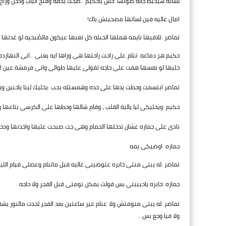
لساته هيخبط جاله صوتها :خش ياحكيم ..ضحك بخفه وفتح الباب ودخل وراح 
امال غاليه فين لساتها مصحيتش ياك!
تماضر :تلاقيها نايمه هملها الحبله كل تعبها عيكون فالصُبحيه لو عَدته
حكيم هز دماغه :تنام على راحت راحتها هى وراها ايه يعنى ..انى النه
خليها لو نفسها هفت على حاجه تقولى عليها طوالى وانى فرمشة عين اتلافا
تماضر ابتسمت وحطت يدها على خده وهمستله بحب :يخليك لينا ياحنين ويدي
حكيم :ويخليكى ليا يالبة القلب ، وقام شالها وحطها على الكرسى بتاعها و
نادى على جماره عشان تدخلها الحمام وهى جت صبحت عليها واخدتها ودخلت
جماره :اوضيكى يمه
تماضر :له يبتى منتى خابره عتوضينى غاليه قبل ماتنام وعصلى قيام الل
جماره :خابره ياحبيبتى بس قولت يمكن نومتى قبل الفجر ولا حاجه .
تماضر :له يبتى منومتش ولا عنام غير ساعتين بعد الفجر لحدت مالنور يش
ولا فيا وجع بس ..