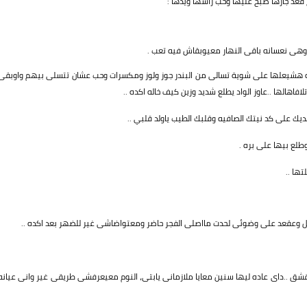
قعد جارها صبح عليها وحب راسها ويدها :
ا وهى نعسانه باقى النهار معيوبقاش فيه تعب .
ارده هشيعلها على شوية تسالى من البندر جوز ولوز ومكسرات وحب عشان تتسلى بيهم واوبقى
هالها ..عاوز الواد يطلع شديد وزين كيف خاله اكده ..
ك على كد نيتك الصافيه وقلبك الطيب ياولد قلبي ..
طلع بيها على بره .
ها ..
يل وعقعد على وضوئى لحدت مااصلى الفجر حاضر ومعتواضاشى غير للضهر بعد اكده ..
قشق ..داى عاده ليها سنين معايا ملازمانى يابتى، النوم معيعرفشى طريقى غير وانى عيانه