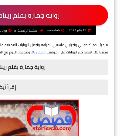
رواية جمارة بقلم رينا
15 يناير 2022
mawaheb
الصفحة الرئيسية
روايات
مرحباً بكم أصدقائي وأحبابي عاشقي القراءة وأجمل الروايات الممتعة وال
قدمنا لها العديد من الروايات
علي موقعنا
قصص 26
وموعدنا اليوم مع الف
رواية جمارة بقلم رين
إقرأ أيض