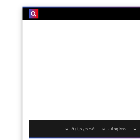
معلومات
قصص دينية