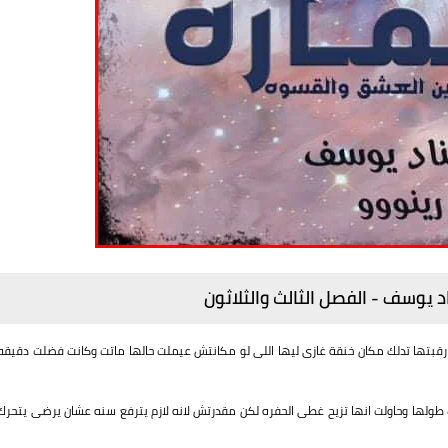
ناد يوسف - الفصل
الثالث والثلاثون
 رقبتها تدلك مكان خنقة غازى ليها اللى لو مكانتش عيملت حالها ماتت وكانت فضلت دقيقه
لها وحاولت انها تزيح غطى الحفره لكن مقدرتش لانه لازم يترفع سنه عشان يرضى يتحرك