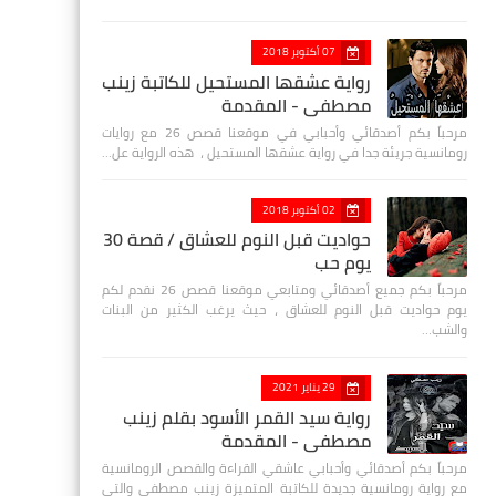
07 أكتوبر 2018
رواية عشقها المستحيل للكاتبة زينب
مصطفي - المقدمة
مرحباً بكم أصدقائي وأحبابي في موقعنا قصص 26 مع روايات
رومانسية جريئة جدا في رواية عشقها المستحيل ، هذه الرواية عل…
02 أكتوبر 2018
حواديت قبل النوم للعشاق / قصة 30
يوم حب
مرحباً بكم جميع أصدقائي ومتابعي موقعنا قصص 26 نقدم لكم
يوم حواديت قبل النوم للعشاق ، حيث يرغب الكثير من البنات
والشب…
29 يناير 2021
رواية سيد القمر الأسود بقلم زينب
مصطفي - المقدمة
مرحباً بكم أصدقائي وأحبابي عاشقي القراءة والقصص الرومانسية
مع رواية رومانسية جديدة للكاتبة المتميزة زينب مصطفى والتي