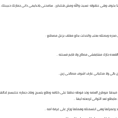
بخوف وهى عتقوله :نسيت والله ومش هتتكرر.. سامحنى ياحكيمى دانى جمارتك حبيبتك .
صدره وبصتله بعتب واتحدتت بدلع مغلف بزعل مصطنع :
لقعده جارك مشايفشى مصالح ولا قايم فسنته ..
ن بالى ولا مخليانى عارف اشوف مصالحى زين..
 فيدها موطرح العضه وخد فوطه حطها على كتافه وطلع يتسبح وفات جماره عتتبسم لحالها
يطلع تعد الثوانى لرجعته ليها ..
 وغمزلها وهى ابتسمتله وهملها وراح على غرفة امه ..