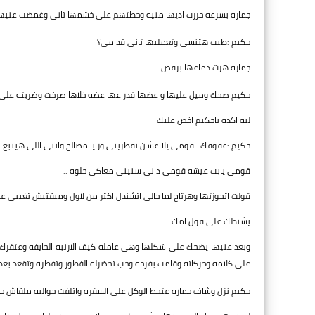
جماره بسرعه حررت اديها منيه وحطتهم على خشمها تانى وغمضت عنيها 
حكيم :طيب هتنسى وتعمليها تانى قدامى؟
جماره هزت دماغها برفض
حكيم ضحك وميل عليها و عضها فدراعها عضه خلاها صرخت وضربته على 
ليه اكده ياحكيم اخص عليك
حكيم :عفوقك ..قومى يلا عشان تفطرينى ورايا مصالح وانتى اللى هيتبع ا
قومى يابت عيشه قومى دانى سنينى معاكى حلوه ..
قولت اتجوزتها وهرتاح لما حالى اتشندل اكتر من لاول ومبقتيش تغيبى ع
يشندلك على قول امك ....
وبعد عنيها يضحك على شكلها وهى عامله كيف الارنبه الخايفه وعتفرك
على كلامه وحركاته وقامت بفرحه وحب تحضرله الفطور وتفطره وتقعد بعد ما
حكيم نزل وشاف جماره عتحط الوكل على السفره واتلفت حواليه ملقاش حد