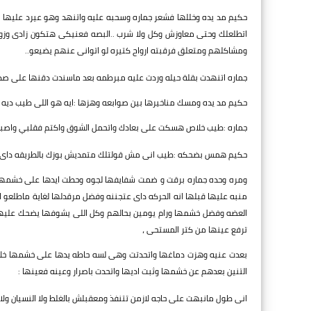
حكيم مد يده وخللها فشعر جماره وسحبه عليه واتنهد وهو عيرد عليها :يار
اتطلعلك وحتى معاوزش وكل ولا شرب ..البصه فعنيكى هتكون زادى وزواد
ومشاكلهم ومتعلق فرقبته ارواح كتيره لو اتوانى عنهم يضيعو..
جماره اتنهدت بقلة حيله وردت عليه مبرطمه بعد ماسندت دقنها على صد
حكيم مد يده ومسك مناخيرها بين صوابعه وهزها :ايه هو اللى طيب ديه .
جماره :طيب خلاص هسكت على بعادك واتحمل الشوق واكتم فقلبي واصبر ص
حكيم همس بضحكه :طيب انى مش قولتلك متمديش بوزك بالطريقه داى قد
ومره وحده جماره برقت و ضمت شفايفها لجوه وحطت ايدها على خشمها ل
منبه عليها قبلها انه الحركه داى عتجننه وفضل مرقدلها لغاية ماطلع
العضه وفضل خشمها ورام يومين بحالهم وكل اللى يشوفها يضحك عليها
ترفع عينها من كتر المستحى ،
بعدت عنيه وهزت دماغها واتحدتت وهى لسه حاطه يدها على خشمها خلا
التنين بعدهم عن خشمها وثبت اديها واتحدت باصرار وعينه فعينها :
انى طول مانبهت على حاجه لازمن تتنفذ ومعقبلش بالغلط ولا النسيان ولاز