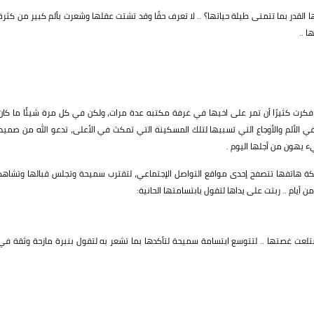
 القدر بما تتمنى طيلة حياتها؟ .. لا تعرف حقًا وقد تشتت عقلها وشعرت بألم كبير من كثرة
 ..
ت كثيرًا أن تمر على اخيها في غرفة مكتبه عدة مرات، ولكن في كل مرة شيئًا ما كان
في الألم والأوجاع التي تسببها لتلك المسكينة التي تمكث في الأعلى، تدعو الله من صميم
يء يهون من أجلها اليوم .
كة هاتفها تتصفح إحدى مواقع التواصل الإجتماعي، لتقترب سميحة وتجلس قبالها وتشاهد
أيام .. ربتت على يداها لتقول بابتسامتها الحانية:
تلعت غصتها .. لتتوسع ابتسامة سميحة لتأكدها بما تشعر به لتقول بنبرة مازحة وثقة في