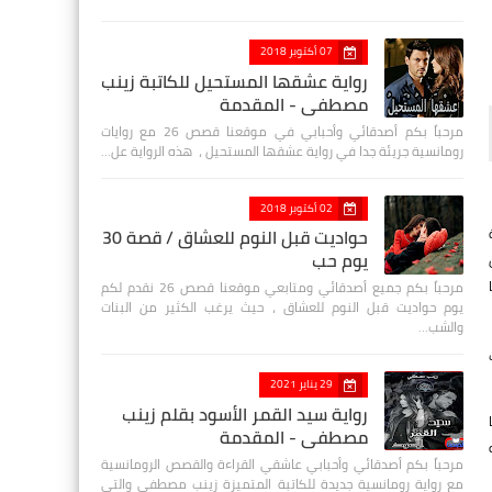
07 أكتوبر 2018
رواية عشقها المستحيل للكاتبة زينب
مصطفي - المقدمة
مرحباً بكم أصدقائي وأحبابي في موقعنا قصص 26 مع روايات
رومانسية جريئة جدا في رواية عشقها المستحيل ، هذه الرواية عل…
02 أكتوبر 2018
حواديت قبل النوم للعشاق / قصة 30
يوم حب
مرحباً بكم جميع أصدقائي ومتابعي موقعنا قصص 26 نقدم لكم
يوم حواديت قبل النوم للعشاق ، حيث يرغب الكثير من البنات
والشب…
29 يناير 2021
رواية سيد القمر الأسود بقلم زينب
مصطفي - المقدمة
مرحباً بكم أصدقائي وأحبابي عاشقي القراءة والقصص الرومانسية
مع رواية رومانسية جديدة للكاتبة المتميزة زينب مصطفى والتي