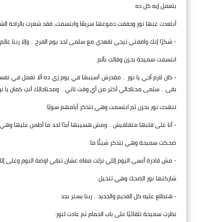
بتعمل إيه كل ده
أبتعدت عنها نور وجففت دموعها سريعًا وابتسمت، فقد شعرت بالراحة الشدي
- شكرًا إنك وافقتي تيجي تقعدي مع سلمى لحد يوم الفرح .. وإلا ربنا 
ابتسمت سميحة بحزن وقالت بألم:
- كان لازم أجي يا نور .. مقدرش أسيبها في يوم زي ده ألا تعمل في نفس
بقى .. سلمى محتاجالي أكتر من أي وقت تاني .. ومحتاجالك أنتِ كمان يا نو
تنهدت نور بحزن ثم ابتسمت وهي تتذكر أيامهم سويًا:
- أنا على قلبها متقلقيش .. ومش هسيبها أبدًا لحد ما أطمن عليها وه
ضحكت سميحة وهي تتذكر شيئًا ما:
- مش قادرة أنسى اليوم إللي نزلت معاه عشان تنقي اوضة النوم وعلى إللي 
شاركتها نور الضحك وهي تتخيل:
- هتطلع عليه كل القديم والجديد .. ربنا يستر بجد
نظرت سميحة تلقائيًا على باب الحمام ثم عادت لنور: