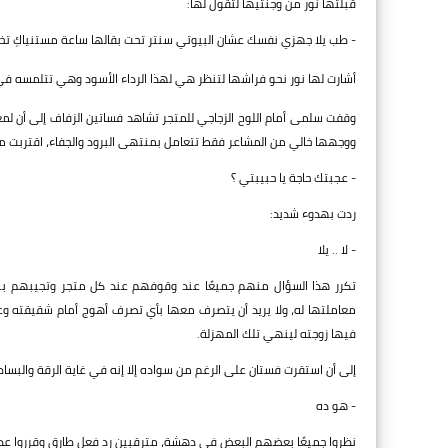
قبلتها نور من وجنتيها لتقول لها:
- طب يلا جهزي نفسك عشان البيوتي سنتر تحت بقالها ساعة مستنياكِ تخ
أشارت لها نور نحو فراشها لتنظر هي لهذا الرداء الأسود وهي تتلمسه في 
وقفت سلمى أمام اللوح الزجاجي للمتجر تشاهد فساتين الزفاف إلى أن لمع
ووجهها خالي من المشاعر فقط تتعامل بمنتهى البرود والجفاء، اقتربت 
- عجبتك حاجة يا حبيبتي ؟
ردت بهدوء شديد:
- لا .. يلا
تكرر هذا السؤال منهم جميعًا عند وقوفهم عند كل متجر وتجيبهم بنفس
معاملتها له، ولا يريد أن يتصرف معها بأي تصرف أهوج أمام شقيقته و
فيها زوجته لينهي تلك المهزلة.
إلى أن استقرت فستان على الرغم من سواده إلا إنه في غاية الرقة والبساط
- هو ده
نظروا جميعًا بعضهم البعض في دهشة، مترقبين رد فعل طارق وقرروا عدم ا