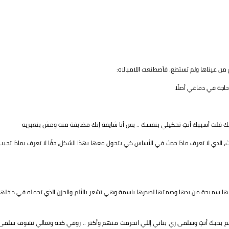
 من عيناها ولم تستطع، فأصطنعت اللامبالاه:
 حاجة في دماغي أصلًا
قلت أسيبك أنتِ تحكيلي بنفسك .. بس أنا شايفة إنك مضايقة منه ومش بتعبريه
 الذي لا تعرف ماذا حدث في الأساس كي يتحول معها بهذا الشكل، حقًا لا تعرف بماذا تجيب
تها سميحة من يدها وضمتها لصدرها باسمة وهي تشعر بالألم والحزن الذي تحمله في داخلها
نا يعلم بحبك أنتِ وسلمى زي بناتي إللي اتحرمت منهم وأكتر .. روقي كده وتعالي نشوف سلمى