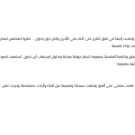
 وذهبت إليها في قلق لتقرع على الباب هي الأخرى ولكن دون جدوى ... نظروا لبعضهن لبعض
ت بإذاء نفسها ..
شهق وتلتقط أنفاسها بصعوبة لتنظر حولها بغرابة وتحاول استيعاب أين تكون، استمعت لصوت
تها بصعوبة:
. قامت سلمى على الفور وجففت جسدها وشعرها من الماء وأرتدت منشفتها وخرجت لهن ..