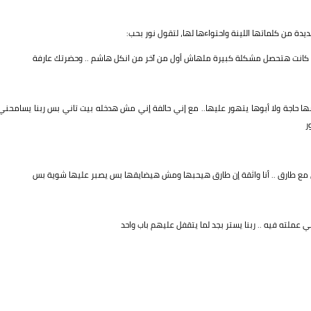
دة من كلماتها اللينة واحتواءها لها، لتقول نور بحب:
عالم كانت هتحصل مشكلة كبيرة ملهاش أول من آخر من انكل هاشم .. وحضرتك عارفة
ها حاجة ولا أبوها يتهور عليها.. مع إني حالفة إني مش هدخله بيت تاني بس ربنا يسامحني
ر
ي مع طارق .. أنا واثقة إن طارق هيحبها ومش هيضايقها بس يصبر عليها شوية بس
عملته فيه .. ربنا يستر بجد لما يتقفل عليهم باب واحد