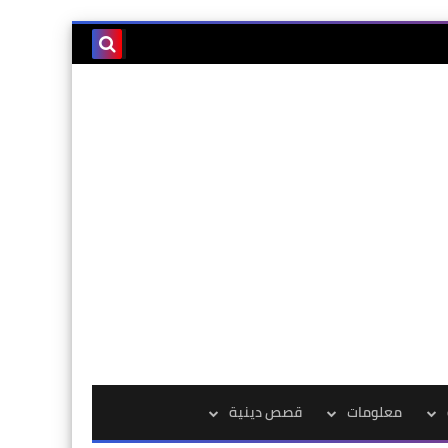
معلومات
قصص دينية