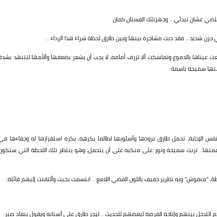
لصي عشان تبدئي .. وجهزتلك الفستان كمان
حزن شديد .. فقد دبت مشاجرة بينها وبين طارق لحظة شراء هذا الرداء ..
ت عيناها بالدموع وتماسكت ألا تزرف أمامه، لا يجب أن يشعر بضعفها وألأمها لتتنهد بشدة
منها سميحة باسمة:
 الإجابة، تحمل طارق برودها وأسلوبها لطالما يكرهه، يكره استفزازها له وجفاءها في
عمتها.. تربت سميحة ونور على منكبه على أن يتحمل، وهو ينتظر تلك اللحظة التي ستكون
ة، "منفوش" وبه تطريز خفيف باللون الفضي اللامع .. ابتسمت بخبث وألتفتت إليهم قائلة:
لتدخل بينهم وإتاحة الفرصة لبعضهم للحديث .. ليجز طارق على أسنانه ويقول بنفاذ صبر: