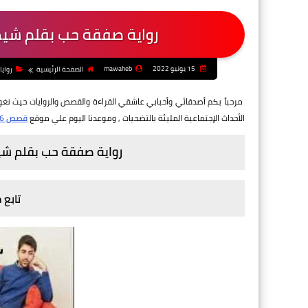
رواية صفقة حب بقلم شيم
15 يونيو 2022
mawaheb
الصفحة الرئيسية
روايا
مرحباً بكم أصدقائي وأحبابي عاشقي القراءة والقصص والروايات حيث نغ
الأحداث الإجتماعية المليئة بالتضحيات
, وموعدنا اليوم علي موقع
قصص 26
رواية صفقة حب بقلم شي
تابع 