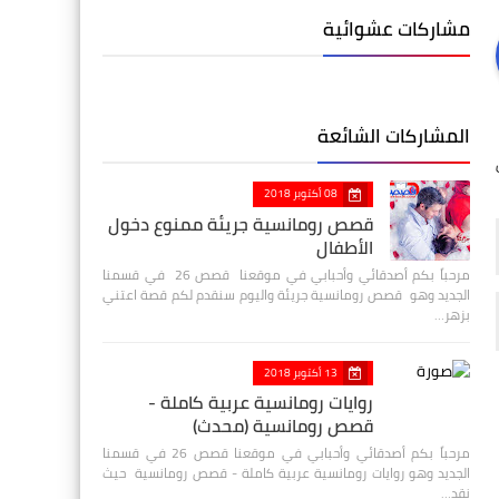
مشاركات عشوائية
المشاركات الشائعة
08 أكتوبر 2018
قصص رومانسية جريئة ممنوع دخول
الأطفال
مرحباً بكم أصدقائي وأحبابي في موقعنا قصص 26 في قسمنا
الجديد وهو قصص رومانسية جريئة واليوم سنقدم لكم قصة اعتني
بزهر…
13 أكتوبر 2018
روايات رومانسية عربية كاملة -
قصص رومانسية (محدث)
مرحباً بكم أصدقائي وأحبابي في موقعنا قصص 26 في قسمنا
الجديد وهو روايات رومانسية عربية كاملة - قصص رومانسية حيث
نقد…