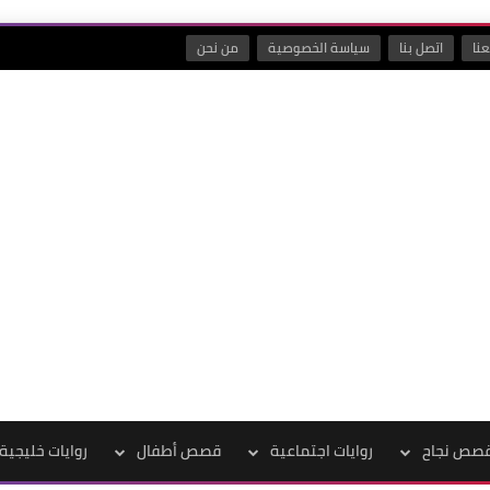
نا
اتصل بنا
سياسة الخصوصية
من نحن
صص نجاح
روايات اجتماعية
قصص أطفال
روايات خليجية