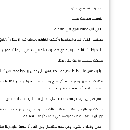
- حضرتك تقصدي مين؟
ابتسمت سميحة بخبث:
- اللي أنتِ عمالة تفرَي في صفحته
بمنتهى التوتر نظرت لهاتفها وأغلقت الشاشة وحاولت قدر الإمكان أن تزوغ
- لا طبعًا .. أنا أنا كنت بفر عادي جاه بوست له في سكتي .. إنما أنا مفيش
ضحكت سميحة وربتت على يدها:
- يا بت مش على طنط سميحة .. معرفش اللي حصل بينكوا ومحبتش أسألك 
تنهدت نور بحزن وحيرة، تريد أن تصرخ وتسقط في صدرها وتقص لها ما حدث،
فصمتت، لتستأنف سميحة بنبرة مزحة:
- بس تعرفي الواد يوسف ده يستاهل .. حلال فيه التربية بالطريقة دي
ضحكت نور بالرغم عنها وعيناها أمتلأت بالدموع، في أقل من دقيقة، جذب
دون أن تتكلم .. هوت دموعها في صمت وأردفت سميحة:
- خدي وقتك يا بنتي.. وكل حاجة هتتعدل بإذن الله.. أنا حاسة بيكِ.. رب