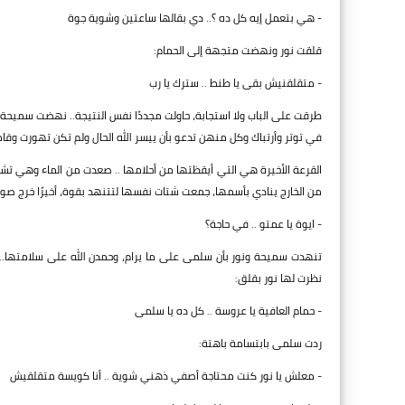
- هي بتعمل إيه كل ده ؟.. دي بقالها ساعتين وشوية جوة
قلقت نور ونهضت متجهة إلى الحمام:
- متقلقنيش بقى يا طنط .. سترك يا رب
طرقت على الباب ولا استجابة، حاولت مجددًا نفس النتيجة.. نهضت سميحة
في توتر وأرتباك وكل منهن تدعو بأن ييسر الله الحال ولم تكن تهورت وقام
القرعة الأخيرة هي التي أيقظتها من أحلامها .. صعدت من الماء وهي ت
من الخارج ينادي بأسمها، جمعت شتات نفسها لتتنهد بقوة، أخيرًا خرج صو
- ايوة يا عمتو .. في حاجة؟
تنهدت سميحة ونور بأن سلمى على ما يرام، وحمدن الله على سلامتها.
نظرت لها نور بقلق:
- حمام العافية يا عروسة .. كل ده يا سلمى
ردت سلمى بابتسامة باهتة:
- معلش يا نور كنت محتاجة أصفي ذهني شوية .. أنا كويسة متقلقيش