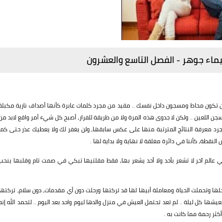
ماء جوهر -
الفصل التاسع والعشرون
 أن تكون محاط ومسجون داخل نفسك .. مقيد من مجرد كلمات عابرة كأنها أصداف نارية مكبلة
ن اللعين .. ولكن لا جدوى هذه المرة ولا من طريقة للفرار، أصبح كل شيء أمر واقع لابد من
ا لمجرد معرفة النتائج المترتبة منها على عكس سابقها، ولن يغفر لك ولا يعطيك عذر حتى كما
نقطة، كأننا في دائرة مغلقة لا نهاية ولا بداية لها .
لم آخر لا تشعر بأحد ولا أحد يشعر بها، فقط مقلتيها تبكي في صمت تام وقلبها ينحب
لأجلها وتحملت الحياة ومعاملة أبيها لها قد تركتها ورحلت دون أي مقدمات، دون سلام، تركتها
يشها كل ليلة .. لم تعد تحتمل العيش في منزل والدها ليوم واحد بعد اليوم .. لتحمد الله إنه
ثر رحمة مما كانت به .