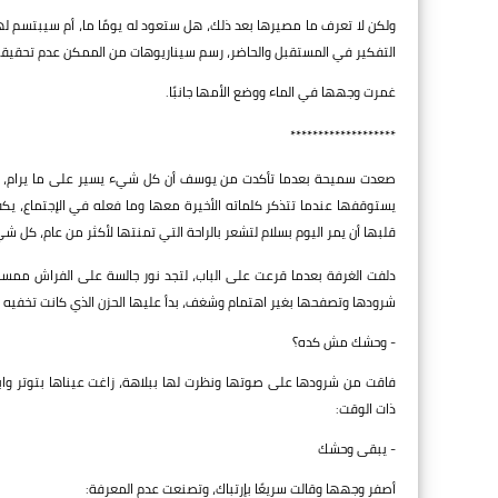
ولكن لا تعرف ما مصيرها بعد ذلك، هل ستعود له يومًا ما، أم سيبتسم لها
التفكير في المستقبل والحاضر، رسم سيناريوهات من الممكن عدم تحقيقها
غمرت وجهها في الماء ووضع الأمها جانبًا.
*******************
صعدت سميحة بعدما تأكدت من يوسف أن كل شيء يسير على ما يرام، فكر
يستوقفها عندما تتذكر كلماته الأخيرة معها وما فعله في الإجتماع، يك
قلبها أن يمر اليوم بسلام لتشعر بالراحة التي تمنتها لأكثر من عام، كل ش
دلفت الغرفة بعدما قرعت على الباب، لتجد نور جالسة على الفراش ممس
شرودها وتصفحها بغير اهتمام وشغف، بدأ عليها الحزن الذي كانت تخفيه من 
- وحشك مش كده؟
فاقت من شرودها على صوتها ونظرت لها ببلاهة، زاغت عيناها بتوتر واب
ذات الوقت:
- يبقى وحشك
أصفر وجهها وقالت سريعًا بإرتباك، وتصنعت عدم المعرفة: