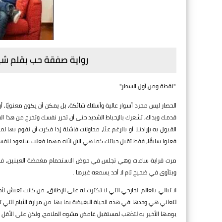
رواية صفقة حب بقلم شي
"نقطة ومن أول السطر"
الحصار ليس مجرد أسوار عالية وأسلاك شائكة، بل يمكن أن يكون معنويًا،
قدمك ويداك، تشعرك بالإحباط الشديد حتى أن تحرر نفسك وتخرج من هذا السج
القبول به بإرادتنا أو بالرغم عنَا، محاولات فاشلة إذا فكرت أن نقوم به
فعلوا سابقًا، فقط تقبل حياتك كما هي الآن لأنه مهما فعلت ستعود لنفس ال
مرت قرابة ساعات وهي تجلس في حوض الاستحمام مغمضة العينين، في عا
ويتأوى في ضجيج تام لا أحد يسمعه غيرها .
لا تبالي بالعالم الخارجي التي لا تكترث له على الإطلاق، من كانت تعيش 
لتعاني هي وحدها في هذه الحياة البغيضة بما بها من مرارة الأيام التي تع
يومها الأخير به لتذهب لمستقبل غامض مشوه الملامح، ولكن على الأقل أك