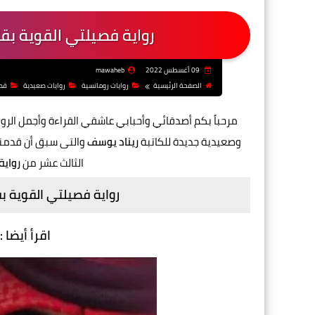
رواية فصيلتي القوية بقل
09 أغسطس 2022
mawaheb
الصفحة الرئيسية
روايات رومانسية
روايات صعيدية
قص
مرحباً بكم أصدقائي وأحبابي عاشقي القراءة وأجمل الروا
وصعيدية
جديدة للكاتبة
ريناد يوسف
والتى سبق أن قدمنا 
الثالث عشر من
رواية
رواية فصيلتي القوية ب
اقرأ أيضا :