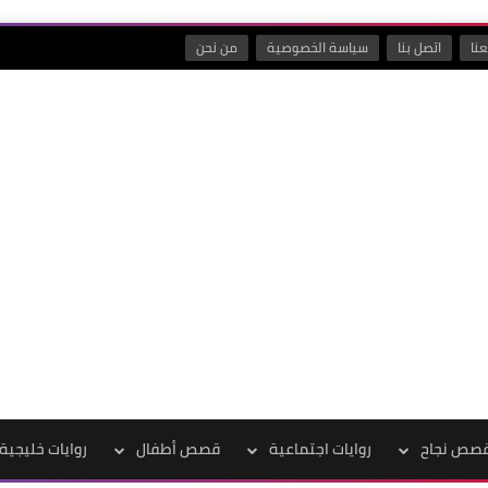
نا
اتصل بنا
سياسة الخصوصية
من نحن
صص نجاح
روايات اجتماعية
قصص أطفال
روايات خليجية