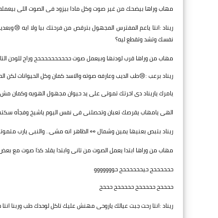
مهاب وراها بيضحك من غير صوت وكل مادا بيزود فى الصوت اللى بيعمله
ريناد :انتا ياعم المفترس المجهول بترقص من فرحتك بيا ولا ايه 😢وب
نفسك وتشد وتقطع ليه؟
مهاب من وراها قرب لودنها وبيعمل صوت ححححححححححح وراح للودن الت
ريناد برعب :😢طب الديب وعارفه صوته والاسد كمان وكل الحيوانات لكن ال
يامرك ياريناد دى اخرتك تموتى على يد حيوان مجهول الهويه وكمان مش 
الهى يامهاب يقرصك تعبان وتحصلنى فى نفس اليوم ياشيخ وفجأه سكتت
ريناد بتبص بعنيها يمين وشمال 👀 الظاهر انه مشى.. والنبى يارب متموتنى
مهاب من وراها ابتدا يعمل الصوت من تانى وابتدا يقلد كذا صوت مع بعض
ححححححح حيححححححح حووووووو
ححححح حححححح حححححح حححح
ريناد :انتا رحت جبت عيالك ياروحى مهنش عليك تاكل لوحدك طب وربنا انتا حنين