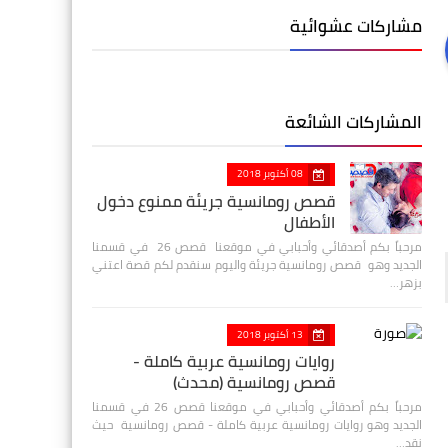
مشاركات عشوائية
المشاركات الشائعة
08 أكتوبر 2018
قصص رومانسية جريئة ممنوع دخول
الأطفال
مرحباً بكم أصدقائي وأحبابي في موقعنا قصص 26 في قسمنا
الجديد وهو قصص رومانسية جريئة واليوم سنقدم لكم قصة اعتني
بزهر…
13 أكتوبر 2018
روايات رومانسية عربية كاملة -
قصص رومانسية (محدث)
مرحباً بكم أصدقائي وأحبابي في موقعنا قصص 26 في قسمنا
الجديد وهو روايات رومانسية عربية كاملة - قصص رومانسية حيث
نقد…