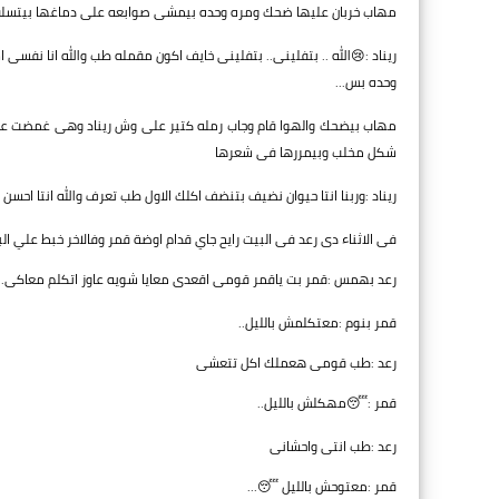
مهاب خربان عليها ضحك ومره وحده بيمشى صوابعه على دماغها بيتسل
ريناد :😢الله .. بتفلينى.. بتفلينى خايف اكون مقمله طب والله انا نفس
وحده بس...
مهاب بيضحك والهوا قام وجاب رمله كتير على وش ريناد وهى غمضت عني
شكل مخلب وبيمررها فى شعرها
ريناد :وربنا انتا حيوان نضيف بتنضف اكلك الاول طب تعرف والله انتا احسن
فى الاثناء دى رعد فى البيت رايح جاي قدام اوضة قمر وفالاخر خبط علي ال
رعد بهمس :قمر بت ياقمر قومى اقعدى معايا شويه عاوز اتكلم معاكى..
قمر بنوم :معتكلمش بالليل..
رعد :طب قومى هعملك اكل تتعشى
قمر :😴مهكلش بالليل..
رعد :طب انتى واحشانى
قمر :معتوحش بالليل 😴...