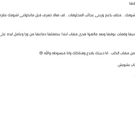
قها
ى اشوفك... متلف ياعم ورينى عجائب المخلوقات... لف تعالا نتعرف قبل ماتكولنى اشوفك نظره
ها وقفلت بوقها وبعد مالهوا هدى مهاب ابتدا ينضفلها دماغها من ورا وعامل ايده على
 من مهاب الكلب ..انا حبيتك ياجدع وهتاكلك وانا مبسوطه والله 😢
باب بشويش..