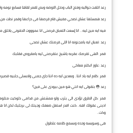
رعد اتلفت حواليه وفتح الباب ودخل الاوضه وبص لقمر لقاها فسابع نومه 
رعد همسلها عشان تصحي مفيش قام قرصها فى دراعها وقمر نطت من ال
فيه ايه مين ليه... انا لٍسعت التعبان قرصنى انا عموووت الحقونى ياخلق م
رعد :تعبان ايه يامجنونه انا اللى قرصتك عشان تصحى
قمر :الهى تقرصك عقربه ياشيخ عتقرصنى ليه يامقروص فقلبك
رعد :عاوز اتكلم معاكى
قمر :كلام ايه ياد انتا.. وبعدين ايه ده انتا جاى جمبى ولابسلى جلبيه قصي
رعد 😳 بتقولى ايه انتي هو مين بيودى على فين؟
قمر :كل الطرق تؤدى الى يثرب ولو ممشتش من قدامى دلوكيت متلومش غ
ادينى عقولك اهه.. كنت اقدر استغل ضعفك وجيتك لى برجليك لكن انا هد
وكت..
هى وسويسه وحده وبسمع كلامه علطول