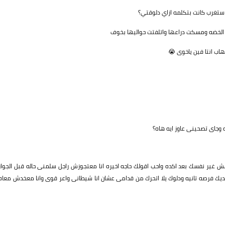
واستغرب كانت بتكلمه ازاي دلوقتي؟
خضه ومسكت دراعها واتلفتت حواليها بخوف
هاب انتا فين ياخوى 😭
ره وجاى تصحينى عاوز ايه هاه؟
ير نفسك بعد اكده واحب اقولك حاجه اخيره انا معتجوزش راجل سلمنى حاله قبل الجواز
يك فرصه تانيه ودلوك يلا اتحرك من قدامى عشان انا شيطانى واعر قوى وانا معخدش معاه