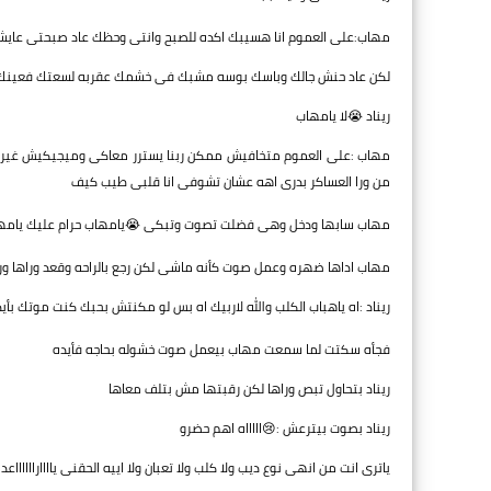
مهاب:على العموم انا هسيبك اكده للصبح وانتى وحظك عاد صبحتى عاي
لكن عاد حنش جالك وباسك بوسه مشبك فى خشمك عقربه لسعتك فعينك 
ريناد 😭لا يامهاب
مهاب :على العموم متخافيش ممكن ربنا يسترر معاكى وميجيكيش غي
من ورا العساكر بدرى اهه عشان تشوفى انا قلبى طيب كيف
مهاب سابها ودخل وهى فضلت تصوت وتبكى 😭يامهاب حرام عليك يامهاب ط
مهاب اداها ضهره وعمل صوت كأنه ماشى لكن رجع بالراحه وقعد وراها ور
ريناد :اه ياهباب الكلب والله لاربيك اه بس لو مكنتش بحبك كنت موتك بأيد
فجأه سكتت لما سمعت مهاب بيعمل صوت خشوله بحاجه فأيده
ريناد بتحاول تبص وراها لكن رقبتها مش بتلف معاها
ريناد بصوت بيترعش :😢اااااه اهم حضرو
ياترى انت من انهى نوع ديب ولا كلب ولا تعبان ولا اييه الحقنى ياااارااااااعد ا