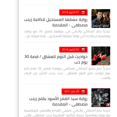
07 أكتوبر 2018
رواية عشقها المستحيل للكاتبة زينب
مصطفي - المقدمة
مرحباً بكم أصدقائي وأحبابي في موقعنا قصص 26 مع روايات
رومانسية جريئة جدا في رواية عشقها المستحيل ، هذه الرواية عل…
02 أكتوبر 2018
حواديت قبل النوم للعشاق / قصة 30
يوم حب
مرحباً بكم جميع أصدقائي ومتابعي موقعنا قصص 26 نقدم لكم
يوم حواديت قبل النوم للعشاق ، حيث يرغب الكثير من البنات
والشب…
29 يناير 2021
رواية سيد القمر الأسود بقلم زينب
مصطفي - المقدمة
مرحباً بكم أصدقائي وأحبابي عاشقي القراءة والقصص الرومانسية
مع رواية رومانسية جديدة للكاتبة المتميزة زينب مصطفى والتي