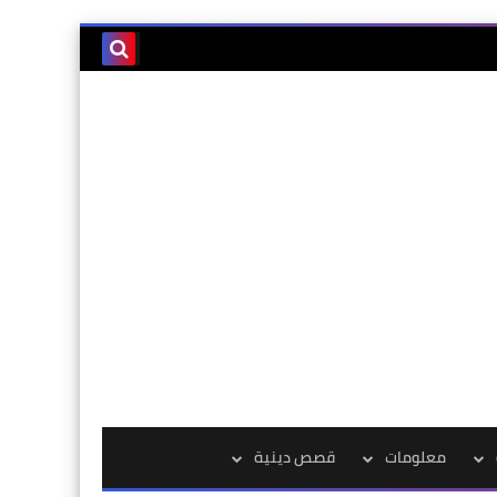
معلومات
قصص دينية