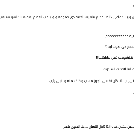
عدين وربنا دماغى كلها عضم مافيها لحمه دى جمجمه ولو بتحب العضم اهو هناك اهو هتتعب
انيه ححححححححححح
حححح دى صوت ايه ؟
هتشوفيه قبل ماياكلك!!!
 لما لاحظت السكوت
 يارب انا كان نفسى اتجوز مهاب واخلف منه والنبى يارب...
 عشان كده انتا تاكل اللسان ....يلا انجوى ياعم...