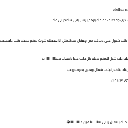
شه هطلعك
ديب جه خطف دماغك ورمح بيها يبقى سامحينى عاد
ر كلب يتبول على دماغك بس وعشان مياكلكش انا هحطله شوية عضم جمبك كنت داسسهم
ب شيل العضم هيلم كل حاجه عليا يامهاب مهاااااااااااااب
يناد بتلف رقبتها شمال ويمين بخوف ورعب
ى من زمان...
ختك بتتقتل يبنى تعالا انتا فين عاااااااااااا😭