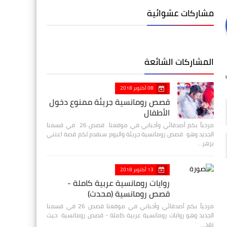
مشاركات عشوائية
المشاركات الشائعة
08 أكتوبر 2018
قصص رومانسية جريئة ممنوع دخول
الأطفال
مرحباً بكم أصدقائي وأحبابي في موقعنا قصص 26 في قسمنا
الجديد وهو قصص رومانسية جريئة واليوم سنقدم لكم قصة اعتني
بزهر…
13 أكتوبر 2018
روايات رومانسية عربية كاملة -
قصص رومانسية (محدث)
مرحباً بكم أصدقائي وأحبابي في موقعنا قصص 26 في قسمنا
الجديد وهو روايات رومانسية عربية كاملة - قصص رومانسية حيث
نقد…