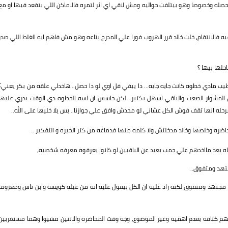
صله وخصوصا وهو بيتلفت حواليه ومش لاقي اي اثر لتمره فالاماكن اللي بتقعد فيها او مع
ه فالانتقام، خلت خالد قرر الهروب فورا علي المدرج بتاعه وهو مش فاهم ايه الغلط اللي صدر
حلها بيها ؟
يب مادي خطوه كانت جايه جايه... دا يبقي فل اوي لو دا حصل.. هاخدلي علقه من بكر يعني؟
المشوار الصعب والباقي اسهل بكتير.. لكن حاسس ان لسه الخطوه دي الوقت بدري عليها
حله انها تقف فوش الكل عشاني لو محدش وافق علي جوازنا.. بس يلا خليها على الله..
اضره وخلصها وخالد مدخلتش ولا كلمه منها فدماغه من كتر الحيره و التفكير ..
عاه بعد مااخدهم علي جمب بعيد عن الباقيين لو كانوا يعرفوه معرفه شخصيه،
تهد ومتفوق..
 مجتهد ومتفوق لكنه زاد عليه ان الكل بيقول عليه انه من عيله كويسه وابن ناس ومعروف
هم كتافه بعدم اهميه وغير الموضوع، وجه وقت المحاضره والاتنين مشيوا وهما مستغربين