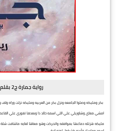
رواية جمارة ج2 بقلم ريناد يوسف - الفصل
بكر ومليكه وصلوا الجامعه ونزل بكر من العربيه ومليكه نزلت وراه ولف و
امشي معاي وشاوريلي علي اللي اسمه خالد دا وبعدها تغوري علي القاع
مليكه هزتله دماغها بموافقه واتحركت وهو معاها لغايه ماشافت شلة ش
اسود وماسك فأيده كشكول لونه ازرق...