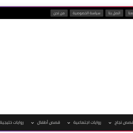
نا
اتصل بنا
سياسة الخصوصية
من نحن
صص نجاح
روايات اجتماعية
قصص أطفال
روايات خليجية