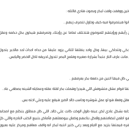
ن ووقفت ولفت لبكر وبصوت هادي قالتله :
انوا هيتصرفوا فيه كيف وحاول تتصرف زيهم...
ه ان رأيهم ورؤيتهم للموضوع هتختلف تماما عن رؤيتك، وتصرفهم هيكون بكل حكمه وعقل
 وتتحاكي بيها، وكل واحد ينقلها للتاني يزود عليها من حداه احداث لحد مالخبر يتحول
انت عارف النار عتبدأ بشرارة صغيره وفلمح البصر تتحول لحريقه تاكل الاخضر واليابس..
لي كان فيها اتنين من دفعة بكر يعرفهم ..
عتها قوام عشان متشوفش اللي هيجرا وهملت بكر لقلة عقله وعمايله الشينه يصطفي عاد..
عقل وفعلا هو لو عمل شوشره وحاسب خالد الضرر هيقع عليه وعلي اخته بس..
حابه بشكل عادي لكن عينه طول الوكت كانت علي خالد، اللي كان منطلق يتكلم مع اصحابه
 اطمن لنضافتهم وللاكل بتاعهم وكمان بيوصفلهم فأماكن بتبيع الكتب النادره واللي كل
 قيمتها بتزيد مع الايام وبعد رغي كتير انتبه لبكر انه واقف معاهم ومركز عليه بعيون