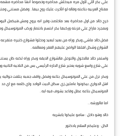
علي بكر اللي لأول مره ميدخلش محاضره وخصوصا انها محاضره مهمه، وال
مفتاح العربيه بتاعته وقاله لو اتأخرت عليك روح بيها.. وفضل مستني ومتر
خرج خالد من اول محاضرة بعد ماخلصت وقرر انه يروح ومش هيكمل اليو
وبمجرد ماراح علي فزبته وركبها بكر ابتسم بانتصار وركب الموتوسيكل وطلع
فضل خالد ماشي وبكر وراه من بعيد لبعيد ودخلوا فشوارع كتيره متفرعه و
الشوارع وشكل اهلها الواضح عليهم الفقر ومعالمه..
واستمر خالد فالدخول والتوغل فالشوارع الديقه وبكر وراه لكنه كان يستني
علي شارع واسع شويه يعتبر شارع الحاره الرئيسي بس من الناحيه التانيه 
وبكر نزل من علي الموتوسيكل بتاعه وفضل واقف جمبه يتلفت حواليه يش
اهل الحواري بيكونوا عاملين زي سكان البيت الواحد واي كلمه مع اي ح
الموتسيكل بتاعه عطل وقاعد يشوف فيه ايه..
اما فالورشه...
خالد وهو داخل : سامو عليكوا يابشريه
الكل : وعليكم السلام يادكتور