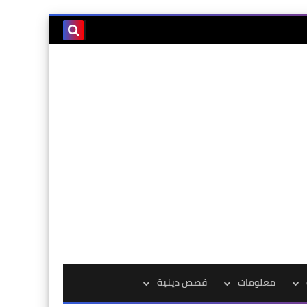
معلومات
قصص دينية