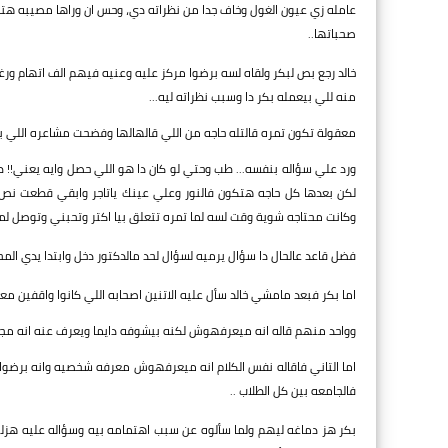
عامله زي عيون الغول وخاف جدا من نظراته دي، وحس ان وراها مصيبه هتح
صحباتها..
خالد رجع بص لبكر ولقاه لسه برضوا مركز عليه وعنيه فيهم الف اتهام ورغب
منه للي بيعمله بكر دا وسبب نظراته ليه...
معقولة تكون تمره قالتله حاجه من اللي قالهالها وفضحت مشاعره اللي با
ورد علي سؤاله بنفسه... طب وحتي لو كان دا هو اللي حصل وايه يعني!! ط
لكن بعدها كل حاجه هتكون فالنور وعلي عينك ياتاجر وابقي قطعت نص 
وكانت محتاجه شوية وقت لسه لما تمره تتعلق بيا اكتر وتحبني وتوصل لمر
فضل قاعد عالحال دا سؤال يرميه لسؤال لحد مالدكتور دخل وابتدا يدي المح
اما بكر فبعد مامشي خالد سأل عليه الاتنين اصحابه اللي كانوا واقفين م
وواحد منهم قاله انه ميعرفهوش لكنه بيشوفه دايما ويعرف عنه انه مج
اما التاني فاقاله نفس الكلام انه ميعرفهوش معرفه شخصيه وانه برضوا
فالجامعه بين كل الطلاب ..
بكر هز دماغه ليهم ولما سألوه عن سبب اهتمامه بيه وسؤاله عليه هزل