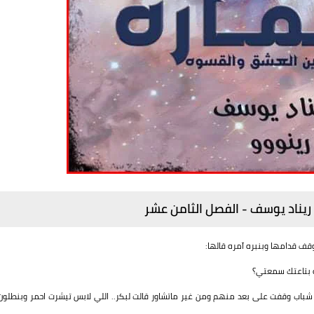
الثامن عشر
قف قدامها وبنبره آمره قالها:
ه بتاعتك سمعتي؟
باب وقفت على بعد منهم ومن غير ماتشاور قالت لبكر.. اللي لابس تيشرت احمر وبنطلون