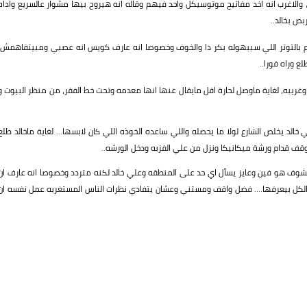
اغرب انه اخد مفاتيح موتوسيكل واحد فيهم وقاله انه هيروح بيها مشوار عالسريع واداه
بص بخالد..
م بالتوتر اللي سببهوله بكر دا والخوف وخصوصا انه عارف كويس انه عصبي ومبيتفاهمش،
 وراه فورا..
غريبه، لغاية ماوصل لحارة اقل مايقال عنها انها معدمه وتحت خط الفقر، من منظر البيوت و
 خالد يخلص الشارع لولا ما يحصله واللي ساعده الخوذه اللي كان لابسها... لغاية ماخالد طلع
ووقف قدام ورشة ميكانيكا ونزل من علي الفزبه ودخل الورشه..
وف هو فين وعايز يسأل اي حد على المنطقه وعلي خالد لكنه متردد وخصوصا انه عارف ان
د الكل بيعرفها.... فضل واقف ومستني وعشان يتفادي نظرات الناس المستغربه عمل نفسه ان