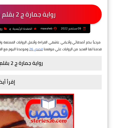
رواية جمارة ج 2 بقلم ريناد يوسف - الفصل الثامن عشر
09 سبتمبر 2022
mawaheb
الصفحة الرئيسية
رو
مرحباً بكم أصدقائي وأحبابي عاشقي القراءة وأجمل الروايات الممتعة وال
قدمنا لها العديد من الروايات
علي موقعنا
قصص 26
وموعدنا اليوم مع ا
رواية جمارة ج 2 بقلم ريناد يوسف - الفصل الثامن عشر
إقرأ أيض