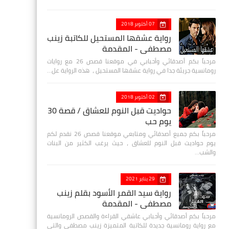
07 أكتوبر 2018
رواية عشقها المستحيل للكاتبة زينب
مصطفي - المقدمة
مرحباً بكم أصدقائي وأحبابي في موقعنا قصص 26 مع روايات
رومانسية جريئة جدا في رواية عشقها المستحيل ، هذه الرواية عل…
02 أكتوبر 2018
حواديت قبل النوم للعشاق / قصة 30
يوم حب
مرحباً بكم جميع أصدقائي ومتابعي موقعنا قصص 26 نقدم لكم
يوم حواديت قبل النوم للعشاق ، حيث يرغب الكثير من البنات
والشب…
29 يناير 2021
رواية سيد القمر الأسود بقلم زينب
مصطفي - المقدمة
مرحباً بكم أصدقائي وأحبابي عاشقي القراءة والقصص الرومانسية
مع رواية رومانسية جديدة للكاتبة المتميزة زينب مصطفى والتي