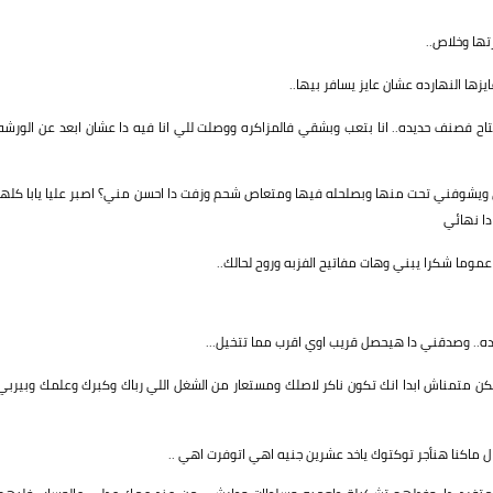
تها وخلاص..
يزها النهارده عشان عايز يسافر بيها..
تاح فصنف حديده.. انا بتعب وبشقي فالمزاكره ووصلت للي انا فيه دا عشان ابعد عن الورشه
 ويشوفني تحت منها وبصلحله فيها ومتعاص شحم وزفت دا احسن مني؟ اصبر عليا يابا كلها
ا نهائي
 عموما شكرا يبني وهات مفاتيح الفزبه وروح لحالك..
امده.. وصدقني دا هيحصل قريب اوي اقرب مما تتخيل...
. لكن متمناش ابدا انك تكون ناكر لاصلك ومستعار من الشغل اللي رباك وكبرك وعلمك وبيربي
ل ماكنا هنأجر توكتوك ياخد عشرين جنيه اهي اتوفرت اهي ..