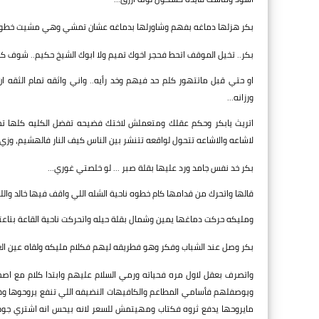
بكر هزلها دماغه بفهم وشاورلها بدماغه عشان تمشي وهي مشيت خطوتي
بكر.. تخيل الموقف اتحط فحجر اخوك تميم ولا ابوك الشيخ حكيم.. شوف ك
او حتي قبل ماتتهور كلم حد فيهم وخد رأيه.. واني واثقه تمام الثق
ورزانه...
اتريث يابكر وحكم عقلك ومتعملش لاختك فضيحه تفضل الكليه كلها تحكي
لاشاعه والاشاعه تتحول لواقعه تتنشر بين الناس كيف النار فالهشيم، وزي م
بكر خد نفس جامد ورد عليها بقلة صبر ... لو خلصتي غوري...
قالها واتحرك من قدامها كام خطوه ناحية الشله اللي واقف فيها خالد وال
ومليكه حركت دماغها يمين وشمال بقلة حيله واتحركت ناحية القاعة بتا
بكر وصل عند الشباب وفكر وهو فطريقه ليهم فكلام مليكه ولقاه عين ال
واتصرف بعقل لاول مره فحياته ورمي السلام عليهم وابتدا كلام مع اص
ويوصفلهم فأسامي المطاعم والكافيهات النضيفه اللي تنفع يروحوها وهو
مايروحها يدفع ثروه فكتاب ومهيتمش للسعر لانه بيحس انه اشتري جوهره