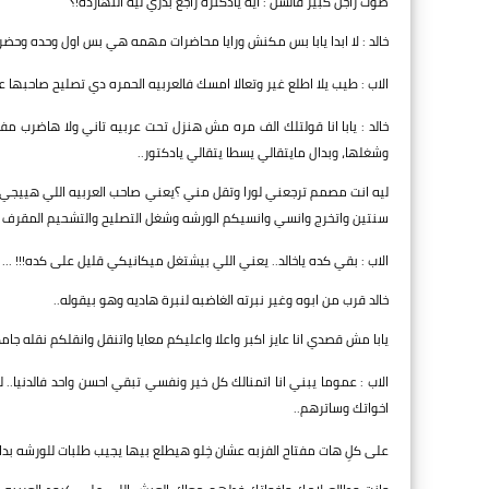
صوت راجل كبير فالسن : ايه يادكتره راجع بدري ليه النهارده!؟
خالد : لا ابدا يابا بس مكنش ورايا محاضرات مهمه هي بس اول وحده وحضر
الاب : طيب يلا اطلع غير وتعالا امسك فالعربيه الحمره دي تصليح صاحبها عا
خالد : يابا انا قولتلك الف مره مش هنزل تحت عربيه تاني ولا هاضرب مف
وشغلها، وبدال مايتقالي يسطا يتقالي يادكتور..
ليه انت مصمم ترجعني لورا وتقل مني ؟يعني صاحب العربيه اللي هييجي
سنتين واتخرج وانسي وانسيكم الورشه وشغل التصليح والتشحيم المقرف د
الاب : بقي كده ياخالد.. يعني اللي بيشتغل ميكانيكي قليل على كده!!! ...
خالد قرب من ابوه وغير نبرته الغاضبه لنبرة هاديه وهو بيقوله..
يابا مش قصدي انا عايز اكبر واعلا واعليكم معايا واتنقل وانقلكم نقله ج
الاب : عموما يبني انا اتمنالك كل خير ونفسي تبقي احسن واحد فالدنيا.
اخواتك وساترهم..
على كلِ هات مفتاح الفزبه عشان خِلو هيطلع بيها يجيب طلبات للورشه بدا